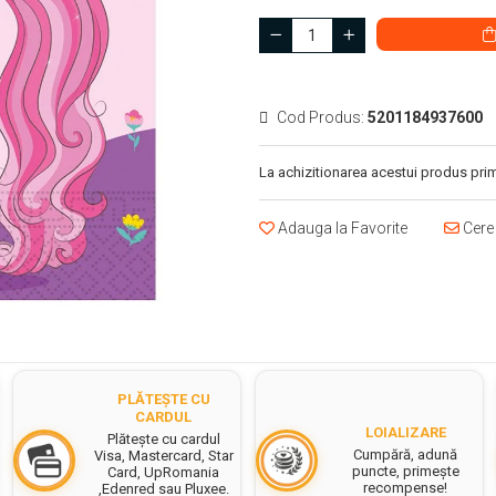
Cod Produs:
5201184937600
La achizitionarea acestui produs prim
Adauga la Favorite
Cere 
PLĂTEȘTE CU
CARDUL
LOIALIZARE
Plătește cu cardul
Cumpără, adună
Visa, Mastercard, Star
puncte, primește
Card, UpRomania
recompense!
,Edenred sau Pluxee.