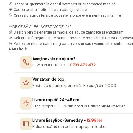
Mape Birou/ Dosare Scolare
🎉 Decor și igienizare în cadrul petrecerilor cu tematică magică
🎁 Cadou pentru iubitorii de unicorn și culoare
Trusa geometrie scolara
🎈 Crează o atmosferă de poveste la orice eveniment sau întâlnire
Rigle, echere si raportor
plastic
**DE CE SĂ ALEGI ACEST MODEL?**
🌈 Design plin de energie și magie, ce aduce zâmbete și entuziasm
Sticle, caserole, pusculite,
🦄 Calitate și funcționalitate pentru momente speciale și decor de pove
suporturi copii
🎯 Perfect pentru tematici magice, aniversări sau evenimente pentru copii
Beneficii:
Etichete scolare
Aveți nevoie de ajutor?
Stickere scolare
L–V: 10:00–16:00 ·
0733 472 472
Seturi scolare
Vânzători de top
Plastilina, Planseta plastilina
Peste 25 de ani experiență · Pe piață din 2000
Radiera
Livrare rapidă 24–48 ore
Socotitoare, Betisoare
Stoc propriu · 90% din produse disponibile imediat
Carti de Colorat pentru copii
Livrare EasyBox · Sameday -
12,99 lei
Carti Educative
Ridici oricând din cel mai apropiat locker
Carnetele notite copii