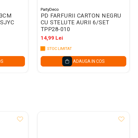
PartyDeco
33CM
PD FARFURII CARTON NEGRU
-SJYC
CU STELUTE AURII 6/SET
TPP28-010
14,99 Lei
STOC LIMITAT
OS
ADAUGA IN COS