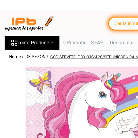
Toate Produsele
RECHIZITE SCOLARE IPB
Ghiozdane, Rucsacuri, Trolere
Toate Produsele
✨Promoții
SEAP
Despre noi
Penare, Etuiuri, Necessaire
Home /
DE SEZON /
GOD SERVETELE 33*33CM 20/SET UNICORN RAI
Saci de sport, Borsete
Caiete
Caiete cu 2 sau mai multe
subiecte
Caiete de Calitate
Blocuri de desen
Coperți
Stilouri si Rollere cu Cerneala