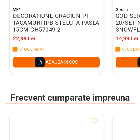
Caiete mecanice A4
Caiete mecanice A5
MP*
Godan
DECORATIUNE CRACIUN PT
GOD SER
Indecsi autoadezivi,
TACAMURI IPB STELUTA PASLA
20/SET 
pagemarkere
15CM CH57049-2
SNOWFL
Separatoare index si
22,99 Lei
14,99 Lei
separatoare biblioraft
STOC LIMITAT
STOC LIM
Dosare carton
Dosare extensibile
ADAUGA IN COS
Dosare suspendabile si
suporturi
Dosar plic din plastic cu elastic
Frecvent cumparate impreuna
Mape plastic cu elastic
Mape de prezentare cu folii
Mape tip plic cu capsa
Serviete pentru documente