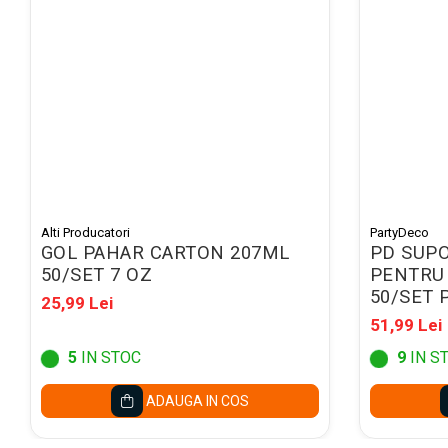
Mape conferinta, semnaturi
Mape cu multiple
compartimente
Caseta bani
Clipboarduri
Folii de Ambalare
Pungi cu fermoar
Sfoara si Elastice
Alti Producatori
PartyDeco
GOL PAHAR CARTON 207ML
PD SUP
Suporturi si mape carti vizita
50/SET 7 OZ
PENTRU 
ARTICOLE DE BIROU
50/SET 
25,99 Lei
Suporturi instrumente de scris
51,99 Lei
Suporturi verticale pentru
5
IN STOC
9
IN S
documente
ADAUGA IN COS
Tavite pentru documente
Benzi adezive si dispensere