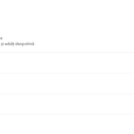
ste
 și adulți deopotrivă