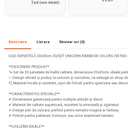
S.E.A.P
Țară (vezi detalii)
Set acuarele tempera
Culori si vopsele acrilice
Acuarele Guase
Pahare, palete si sorturi
Descriere
Livrare
Review-uri
(0)
pictura copii
Pensule scoala copii
GOD SERVETELE 33x33cm 20/SET UNICORN RAINBOW COLORS (93760) aduc mag
Pensule cu rezervor
**DESCRIERE PRODUS**
Pensule scolare bucata
🦄 Set de 20 șervețele de înaltă calitate, dimensiune 33x33cm, ideale pe
Pensule scolare set
✨ Design vibrant și jucăuș cu unicorn și curcubeu, ce adaugă un strop d
🧻 Material moale și rezistent, ușor de folosit pentru igienizare sau dec
Lipiciuri
Foarfece pentru copii
**CARACTERISTICI SPECIALE**
✔ Dimensiune generoasă pentru multiple utilizări și decor
Hartie si carton colorate
✔ Material de calitate superioară, rezistent la umezeală și zgârieturi
✔ Design plin de culoare, perfect pentru tematici magice și fantasy
Hartie Creponata, Hartie
✔ Potrivit pentru petreceri, botezuri, sau orice eveniment tematic
Glasata
**UTILIZĂRI IDEALE**