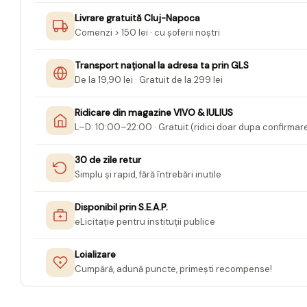
Jurnale cu cheita, lacat,
Livrare gratuită Cluj-Napoca
magnet
Comenzi > 150 lei · cu șoferii noștri
Pasta modelatoare
Transport național la adresa ta prin GLS
Harti de perete
De la 19,90 lei · Gratuit de la 299 lei
Creta scolara
Ridicare din magazine VIVO & IULIUS
Glob Pamantesc Scolar
L–D: 10:00–22:00 · Gratuit (ridici doar dupa confirmar
Materiale Didactice
30 de zile retur
Instrumente geometrie pentru
Simplu și rapid, fără întrebări inutile
tabla scolara
Tablite de desenat magnetice
Disponibil prin S.E.A.P.
eLicitație pentru instituții publice
Sugativa
Articole papetarie pentru copii
Loializare
Cumpără, adună puncte, primești recompense!
Banda adeziva
Compas scolar