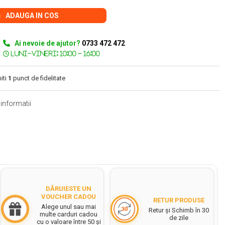
ADAUGA IN COS
Ai nevoie de ajutor?
0733 472 472
iti
1
punct de fidelitate
informatii
DĂRUIESTE UN
VOUCHER CADOU
RETUR PRODUSE
Alege unul sau mai
Retur și Schimb în 30
multe carduri cadou
de zile
cu o valoare între 50 și