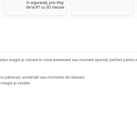
în siguranță, prin iPay
de la BT cu 3D Secure
ie și culoare în orice eveniment sau moment special, perfect pentru iubit
ntru petreceri, aniversări sau momente de relaxare
e magie și veselie
or