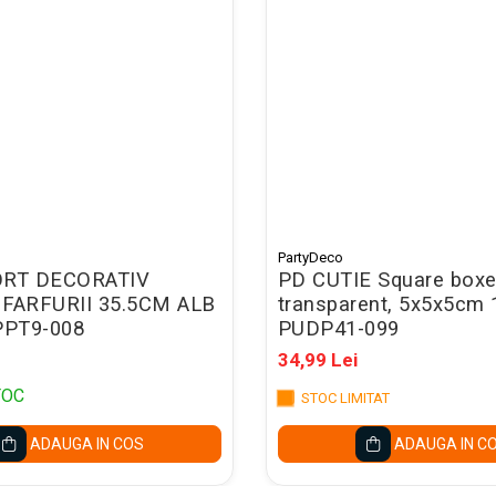
PartyDeco
ORT DECORATIV
PD CUTIE Square boxe
FARFURII 35.5CM ALB
transparent, 5x5x5cm
PPT9-008
PUDP41-099
34,99 Lei
TOC
STOC LIMITAT
ADAUGA IN COS
ADAUGA IN C