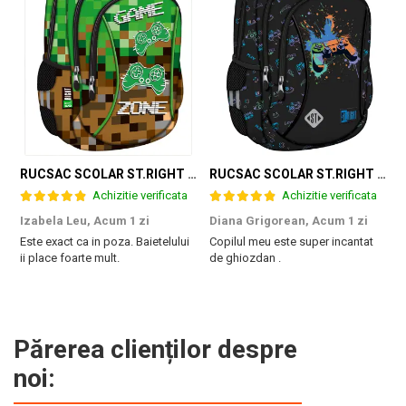
RUCSAC SCOLAR ST.RIGHT 3 COMPARTIMENTE GAME ZONE BP-26 301384
RUCSAC SCOLAR ST.RIGHT 3 COMPARTIMENTE GAME CONTROLLER SPLASH BP-26 697562
Achizitie verificata
Achizitie verificata
Izabela Leu,
Acum 1 zi
Diana Grigorean,
Acum 1 zi
C
Este exact ca in poza. Baietelului
Copilul meu este super incantat
F
ii place foarte mult.
de ghiozdan .
a
g
M
Părerea clienților despre
noi: