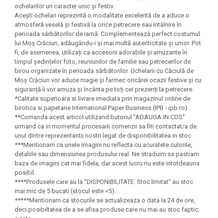
Felicitari Craciun
Decoratiuni Fetru
magnet
ochelarilor un caracter unic și festiv.
Figurine, Ornamente Pasla /Lemn/
Decoratiuni Moosgummi
Acești ochelari reprezintă o modalitate excelentă de a aduce o
Pasta modelatoare
Moos
atmosferă veselă și festivă la orice petrecere sau întâlnire în
Decoratiuni Papier Mache
perioada sărbătorilor de iarnă. Complementează perfect costumul
Fundite, Panglici , Benzi Craciun
Harti de perete
Nasturi
lui Moș Crăciun, adăugându-i și mai multă autenticitate și umor. Pot
Globuri din plastic
Idei Creative
fi, de asemenea, utilizați ca accesorii adorabile și amuzante în
Creta scolara
Hartie Ambalaj Christmas
timpul ședințelor foto, reuniunilor de familie sau petrecerilor de
Glob Pamantesc Scolar
birou organizate în perioada sărbătorilor. Ochelarii cu Căciulă de
idei de Cadouri Craciun
Moș Crăciun vor aduce magie și farmec oricărei ocazii festive și cu
Materiale Didactice
Jucarii Craciun
siguranță îi vor amuza și încânta pe toți cei prezenți la petrecere.
Lumanari tort, Confetti
*Calitate superioara si livrare imediata prin magazinul online de
Instrumente geometrie pentru
birotica si papetarie International Paper Business (IPB - ipb.ro) .
Muschi decor
tabla scolara
**Comanda acest articol utilizand butonul "ADAUGA IN COS"
Perforatoare/ Sabloane cu forme de
urmand ca in momentul procesarii comenzii sa fiti contactat/a de
Tablite de desenat magnetice
Craciun
unul dintre reprezentantii nostri legat de disponibilitatea in stoc.
Sugativa
***Mentionam ca unele imagini nu reflecta cu acuratete culorile,
Sclipici/ Lipici cu sclipici/ Paiete
detaliile sau dimensiunea produsului real. Ne straduim sa pastram
Craciun
Articole papetarie pentru copii
baza de imagini cat mai fidela, dar acest lucru nu este intotdeauna
Servetele/ Farfurii/ Pahare/ Paie
posibil.
Banda adeziva
Craciun
****Produsele care au la "DISPONIBILITATE: Stoc limitat" au stoc
Seturi creative Christmas
mai mic de 5 bucati (stocul este <5).
Compas scolar
*****Mentionam ca stocurile se actualizeaza o data la 24 de ore,
Umbrele
Pixuri cu radiera
deci posibiltatea de a se afisa produse care nu mai au stoc faptic,