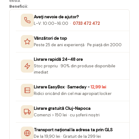
exista.
Seturi Creative pentru Copii
Beneficii:
Stampile Copii
Aveți nevoie de ajutor?
L–V: 10:00–16:00 ·
0733 472 472
Vânzători de top
Peste 25 de ani experiență · Pe piață din 2000
Livrare rapidă 24–48 ore
Stoc propriu · 90% din produse disponibile
imediat
Livrare EasyBox · Sameday -
12,99 lei
Ridici oricând din cel mai apropiat locker
Livrare gratuită Cluj-Napoca
Comenzi > 150 lei · cu șoferii noștri
Transport național la adresa ta prin GLS
De la 19,90 lei · Gratuit de la 299 lei