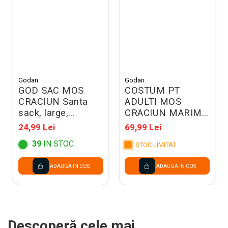
Godan
Godan
GOD SAC MOS
COSTUM PT
CRACIUN Santa
ADULTI MOS
sack, large,
CRACIUN MARIME
70*100cm NW-
UNICA ROSU NW-
24,99 Lei
69,99 Lei
WORE
SDMI
39
IN STOC
STOC LIMITAT
ADAUGA IN COS
ADAUGA IN COS
Descoperă cele mai