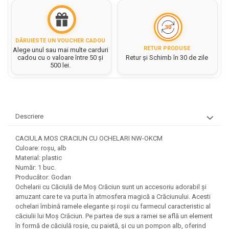
Hartie matriceala
Masini si Echipamente
Abtibilduri, Stickere Christmas
Rigle, echere si raportor
Hartie tip pergament
Instrumente, Echipamente, Accesorii
Articole de Papetarie Craciun
plastic
Indigo
Perforatoare Forme Decorative
Baloane de Craciun si An Nou
DĂRUIESTE UN VOUCHER CADOU
Sticle, caserole, pusculite,
RETUR PRODUSE
Bijuterii
Alege unul sau mai multe carduri
Rezerve caiet mecanic
Banda autoadeziva/ Stickere
suporturi copii
cadou cu o valoare între 50 și
Retur și Schimb în 30 de zile
Fereastra
500 lei.
Diverse accesorii bijuterii
Sacose hartie si textil
Etichete scolare
Bannere, Semne Craciun
Margele din Lemn
Set hartie Colorata mix
Stickere scolare
Bile/ Conuri/ Globuri din Polistiren
Margele din plastic/ sticla
Braduti/ Stelute/ Accesorii impodobit
Seturi scolare
Margele Fuzibile
Carton Decor/ Hartie decor Craciun
Descriere
Paiete, Strasuri si Pietricele
Plastilina, Planseta plastilina
Casute Craciun
Perle
CACIULA MOS CRACIUN CU OCHELARI NW-OKCM
Radiera
Coronite/ Inele polistiren
Snur, sarma, elastic, fir
Culoare: roșu, alb
Costume/ Costumatii Craciun si
Socotitoare, Betisoare
Material: plastic
Decoratiuni
accesorii
Număr: 1 buc.
Carti de Colorat pentru copii
Animale/ Insecte
Producător: Godan
Cutii, Sacose, Pungi, Ambalaje
Ochelarii cu Căciulă de Moș Crăciun sunt un accesoriu adorabil și
Christmas
Carti Educative
Decoratiuni din Lemn
amuzant care te va purta în atmosfera magică a Crăciunului. Acesti
Decoratiuni Craciun
Decoratiuni din polistiren
Carnetele notite copii
ochelari îmbină ramele elegante și roșii cu farmecul caracteristic al
Diverse Articole de Craciun
căciulii lui Moș Crăciun. Pe partea de sus a ramei se află un element
Decoratiuni Diverse
Jurnale cu cheita, lacat,
în formă de căciulă roșie, cu paietă, și cu un pompon alb, oferind