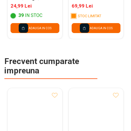
70*100cm NW-
UNICA ROSU NW-
24,99 Lei
69,99 Lei
WORE
SDMI
39
IN STOC
STOC LIMITAT
ADAUGA IN COS
ADAUGA IN COS
Frecvent cumparate
impreuna