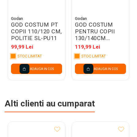
Godan
Godan
GOD COSTUM PT
GOD COSTUM
COPII 110/120 CM,
PENTRU COPII
POLITIE SL-PU11
130/140CM
PRINCESS
99,99 Lei
119,99 Lei
DELUXE SL-LL13
STOC LIMITAT
STOC LIMITAT
ADAUGA IN COS
ADAUGA IN COS
Alti clienti au cumparat