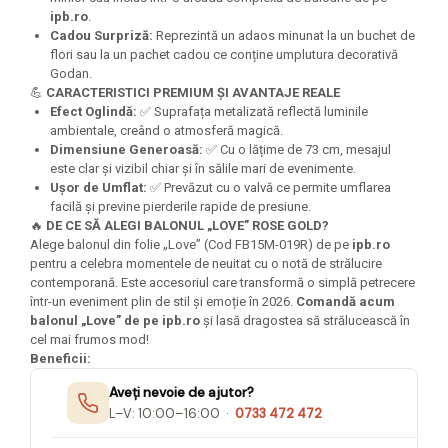
ipb.ro
.
Cadou Surpriză:
Reprezintă un adaos minunat la un buchet de
flori sau la un pachet cadou ce conține umplutura decorativă
Godan.
💪
CARACTERISTICI PREMIUM ȘI AVANTAJE REALE
Efect Oglindă:
✅ Suprafața metalizată reflectă luminile
ambientale, creând o atmosferă magică.
Dimensiune Generoasă:
✅ Cu o lățime de 73 cm, mesajul
este clar și vizibil chiar și în sălile mari de evenimente.
Ușor de Umflat:
✅ Prevăzut cu o valvă ce permite umflarea
facilă și previne pierderile rapide de presiune.
🔥
DE CE SĂ ALEGI BALONUL „LOVE” ROSE GOLD?
Alege balonul din folie „Love” (Cod FB15M-019R) de pe
ipb.ro
pentru a celebra momentele de neuitat cu o notă de strălucire
contemporană. Este accesoriul care transformă o simplă petrecere
într-un eveniment plin de stil și emoție în 2026.
Comandă acum
balonul „Love” de pe ipb.ro
și lasă dragostea să strălucească în
cel mai frumos mod!
Beneficii:
Aveți nevoie de ajutor?
L–V: 10:00–16:00 ·
0733 472 472