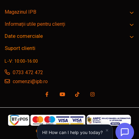
Magazinul IPB
Informații utile pentru clienți
Date comerciale
Suport clienti
L-V: 10:00-16:00
0733 472 472
comenzi@ipb.ro
©Copyright SC IPB SRL, ipb.ro © 2026
Hi! How can I help you today?