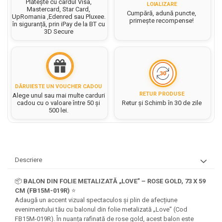
Hartie matriceala
Plătește cu cardul Visa,
LOIALIZARE
Masini si Echipamente
Mastercard, Star Card,
Abtibilduri, Stickere Christmas
Cumpără, adună puncte,
Rigle, echere si raportor
UpRomania ,Edenred sau Pluxee.
Hartie tip pergament
primește recompense!
Instrumente, Echipamente, Accesorii
în siguranță, prin iPay de la BT cu
Articole de Papetarie Craciun
plastic
3D Secure
Indigo
Perforatoare Forme Decorative
Baloane de Craciun si An Nou
Sticle, caserole, pusculite,
Bijuterii
Rezerve caiet mecanic
Banda autoadeziva/ Stickere
suporturi copii
Fereastra
Diverse accesorii bijuterii
Sacose hartie si textil
Etichete scolare
Bannere, Semne Craciun
Margele din Lemn
Set hartie Colorata mix
Stickere scolare
Bile/ Conuri/ Globuri din Polistiren
DĂRUIESTE UN VOUCHER CADOU
Margele din plastic/ sticla
RETUR PRODUSE
Alege unul sau mai multe carduri
Braduti/ Stelute/ Accesorii impodobit
Seturi scolare
cadou cu o valoare între 50 și
Retur și Schimb în 30 de zile
Margele Fuzibile
500 lei.
Carton Decor/ Hartie decor Craciun
Paiete, Strasuri si Pietricele
Plastilina, Planseta plastilina
Casute Craciun
Perle
Radiera
Coronite/ Inele polistiren
Snur, sarma, elastic, fir
Costume/ Costumatii Craciun si
Socotitoare, Betisoare
Decoratiuni
Descriere
accesorii
Carti de Colorat pentru copii
Animale/ Insecte
Cutii, Sacose, Pungi, Ambalaje
📦
BALON DIN FOLIE METALIZATĂ „LOVE” – ROSE GOLD, 73 X 59
Christmas
Carti Educative
Decoratiuni din Lemn
CM (FB15M-019R)
⭐
Decoratiuni Craciun
Decoratiuni din polistiren
Carnetele notite copii
Adaugă un accent vizual spectaculos și plin de afecțiune
Diverse Articole de Craciun
evenimentului tău cu balonul din folie metalizată „Love” (Cod
Decoratiuni Diverse
Jurnale cu cheita, lacat,
FB15M-019R). În nuanța rafinată de rose gold, acest balon este