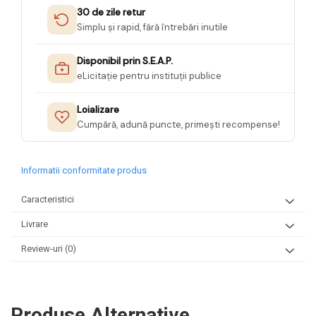
30 de zile retur
Simplu și rapid, fără întrebări inutile
Disponibil prin S.E.A.P.
eLicitație pentru instituții publice
Loializare
Cumpără, adună puncte, primești recompense!
Informatii conformitate produs
Caracteristici
Livrare
Review-uri
(0)
Produse Alternative