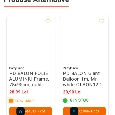
PartyDeco
PartyDeco
PD BALON FOLIE
PD BALON Giant
ALUMINIU Frame,
Balloon 1m, Mr,
78x95cm, gold
white OLBON12D-
FB265-019
008-019
28,99 Lei
20,90 Lei
6
IN STOC
STOC LIMITAT
ADAUGA IN COS
ADAUGA IN COS