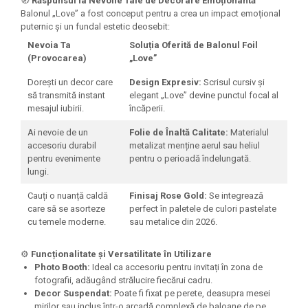
🧭
Răspunsul la Nevoile Tale de Decorare Emoționantă
Seturi Creative pentru Copii
Balonul „Love” a fost conceput pentru a crea un impact emoțional
puternic și un fundal estetic deosebit:
Stampile Copii
Nevoia Ta
Soluția Oferită de Balonul Foil
(Provocarea)
„Love”
Dorești un decor care
Design Expresiv:
Scrisul cursiv și
să transmită instant
elegant „Love” devine punctul focal al
mesajul iubirii.
încăperii.
Ai nevoie de un
Folie de Înaltă Calitate:
Materialul
accesoriu durabil
metalizat menține aerul sau heliul
pentru evenimente
pentru o perioadă îndelungată.
lungi.
Cauți o nuanță caldă
Finisaj Rose Gold:
Se integrează
care să se asorteze
perfect în paletele de culori pastelate
cu temele moderne.
sau metalice din 2026.
⚙️
Funcționalitate și Versatilitate în Utilizare
Photo Booth:
Ideal ca accesoriu pentru invitați în zona de
fotografii, adăugând strălucire fiecărui cadru.
Decor Suspendat:
Poate fi fixat pe perete, deasupra mesei
mirilor sau inclus într-o arcadă complexă de baloane de pe