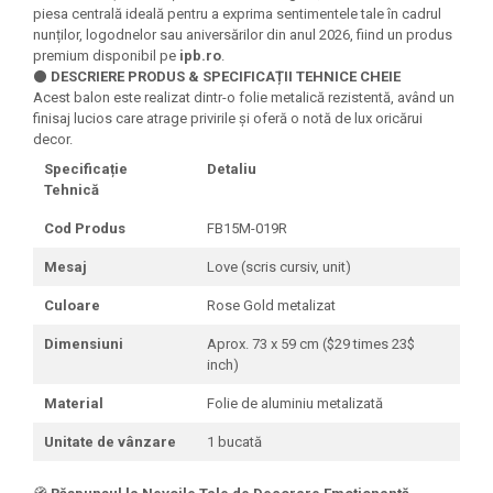
Felicitari Craciun
Decoratiuni Fetru
magnet
piesa centrală ideală pentru a exprima sentimentele tale în cadrul
Figurine, Ornamente Pasla /Lemn/
Decoratiuni Moosgummi
nunților, logodnelor sau aniversărilor din anul 2026, fiind un produs
Pasta modelatoare
Moos
premium disponibil pe
ipb.ro
.
Decoratiuni Papier Mache
⚫
DESCRIERE PRODUS & SPECIFICAȚII TEHNICE CHEIE
Fundite, Panglici , Benzi Craciun
Harti de perete
Nasturi
Acest balon este realizat dintr-o folie metalică rezistentă, având un
Globuri din plastic
Idei Creative
finisaj lucios care atrage privirile și oferă o notă de lux oricărui
Creta scolara
Hartie Ambalaj Christmas
decor.
Glob Pamantesc Scolar
idei de Cadouri Craciun
Specificație
Detaliu
Tehnică
Materiale Didactice
Jucarii Craciun
Lumanari tort, Confetti
Cod Produs
FB15M-019R
Instrumente geometrie pentru
Muschi decor
tabla scolara
Mesaj
Love (scris cursiv, unit)
Perforatoare/ Sabloane cu forme de
Tablite de desenat magnetice
Craciun
Culoare
Rose Gold metalizat
Sugativa
Sclipici/ Lipici cu sclipici/ Paiete
Dimensiuni
Aprox. 73 x 59 cm ($29 times 23$
Craciun
Articole papetarie pentru copii
inch)
Servetele/ Farfurii/ Pahare/ Paie
Banda adeziva
Craciun
Material
Folie de aluminiu metalizată
Seturi creative Christmas
Compas scolar
Unitate de vânzare
1 bucată
Umbrele
Pixuri cu radiera