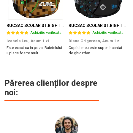
RUCSAC SCOLAR ST.RIGHT 3 COMPARTIMENTE GAME ZONE BP-26 301384
RUCSAC SCOLAR ST.RIGHT 3 COMPARTIMENTE GAME CONTROLLER SPLASH BP-26 697562
Achizitie verificata
Achizitie verificata
Izabela Leu,
Acum 1 zi
Diana Grigorean,
Acum 1 zi
C
Este exact ca in poza. Baietelului
Copilul meu este super incantat
F
ii place foarte mult.
de ghiozdan .
a
g
M
Părerea clienților despre
noi: