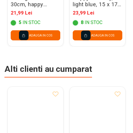
30cm, happy
light blue, 15 x 175
birthday, Pastel
cm GRL57-001J
21,99 Lei
23,99 Lei
Baby Pink 6/SET
5
IN STOC
8
IN STOC
SB14P-244-081J-6
ADAUGA IN COS
ADAUGA IN COS
Alti clienti au cumparat