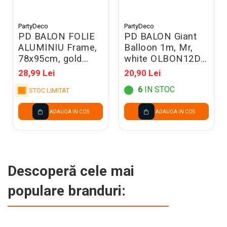
PartyDeco
PartyDeco
PD BALON FOLIE
PD BALON Giant
ALUMINIU Frame,
Balloon 1m, Mr,
78x95cm, gold
white OLBON12D-
FB265-019
008-019
28,99 Lei
20,90 Lei
6
IN STOC
STOC LIMITAT
ADAUGA IN COS
ADAUGA IN COS
Descoperă cele mai
populare branduri: