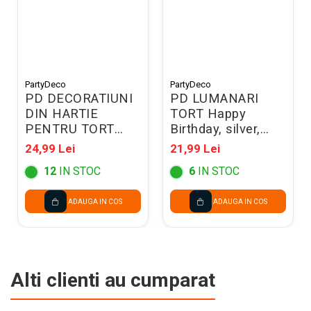
PartyDeco
PartyDeco
PD DECORATIUNI
PD LUMANARI
DIN HARTIE
TORT Happy
PENTRU TORT
Birthday, silver,
Tissue paper,
2.5cm 13 litere
24,99 Lei
21,99 Lei
23cm, mix DB7
SCS-13-018
12
IN STOC
6
IN STOC
ADAUGA IN COS
ADAUGA IN COS
Alti clienti au cumparat