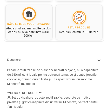
Rezerve caiet mecanic
Masini si Echipamente
Abtibilduri, Stickere Christmas
Rigle, echere si raportor
Sacose hartie si textil
Instrumente, Echipamente, Accesorii
Articole de Papetarie Craciun
plastic
Perforatoare Forme Decorative
Baloane de Craciun si An Nou
Set hartie Colorata mix
Sticle, caserole, pusculite,
Bijuterii
DĂRUIESTE UN VOUCHER CADOU
Banda autoadeziva/ Stickere
suporturi copii
RETUR PRODUSE
Alege unul sau mai multe carduri
Fereastra
Diverse accesorii bijuterii
cadou cu o valoare între 50 și
Retur și Schimb în 30 de zile
Etichete scolare
Bannere, Semne Craciun
500 lei.
Margele din Lemn
Stickere scolare
Bile/ Conuri/ Globuri din Polistiren
Margele din plastic/ sticla
Braduti/ Stelute/ Accesorii impodobit
Seturi scolare
Margele Fuzibile
Carton Decor/ Hartie decor Craciun
Paiete, Strasuri si Pietricele
Plastilina, Planseta plastilina
Descriere
Casute Craciun
Perle
Radiera
Coronite/ Inele polistiren
Snur, sarma, elastic, fir
Paharele reutilizabile de plastic Minecraft Mojang, cu o capacitate
Costume/ Costumatii Craciun si
Socotitoare, Betisoare
de 250 ml, sunt ideale pentru petreceri tematice și pentru jocurile
Decoratiuni
accesorii
copilăriei, oferind durabilitate și un aspect vibrant cu imprimeu
Carti de Colorat pentru copii
Animale/ Insecte
Minecraft multicolor.
Cutii, Sacose, Pungi, Ambalaje
Christmas
Carti Educative
Decoratiuni din Lemn
**DESCRIERE PRODUS**
Decoratiuni Craciun
Decoratiuni din polistiren
Carnetele notite copii
🎮 Set de 4 pahare robuste, reutilizabile, decorate cu motive
Diverse Articole de Craciun
pixelate și grafice inspirate din universul Minecraft, perfect pentru
Decoratiuni Diverse
Jurnale cu cheita, lacat,
fanii jocului