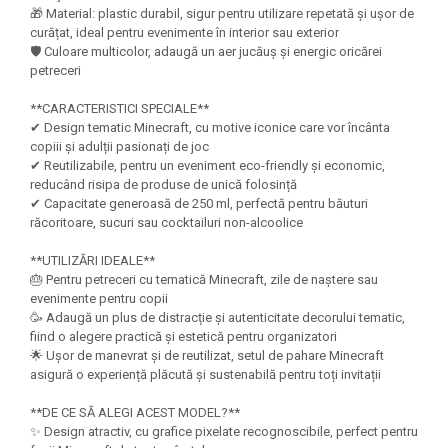
Felicitari Craciun
Decoratiuni Fetru
magnet
🎁 Material: plastic durabil, sigur pentru utilizare repetată și ușor de
Figurine, Ornamente Pasla /Lemn/
Decoratiuni Moosgummi
curățat, ideal pentru evenimente în interior sau exterior
Pasta modelatoare
Moos
🛡️ Culoare multicolor, adaugă un aer jucăuș și energic oricărei
Decoratiuni Papier Mache
petreceri
Fundite, Panglici , Benzi Craciun
Harti de perete
Nasturi
Globuri din plastic
Idei Creative
**CARACTERISTICI SPECIALE**
Creta scolara
Hartie Ambalaj Christmas
✔ Design tematic Minecraft, cu motive iconice care vor încânta
Glob Pamantesc Scolar
copiii și adulții pasionați de joc
idei de Cadouri Craciun
✔ Reutilizabile, pentru un eveniment eco-friendly și economic,
Materiale Didactice
Jucarii Craciun
reducând risipa de produse de unică folosință
Lumanari tort, Confetti
✔ Capacitate generoasă de 250 ml, perfectă pentru băuturi
Instrumente geometrie pentru
răcoritoare, sucuri sau cocktailuri non-alcoolice
Muschi decor
tabla scolara
Perforatoare/ Sabloane cu forme de
**UTILIZĂRI IDEALE**
Tablite de desenat magnetice
Craciun
🎂 Pentru petreceri cu tematică Minecraft, zile de naștere sau
Sugativa
evenimente pentru copii
Sclipici/ Lipici cu sclipici/ Paiete
🥳 Adaugă un plus de distracție și autenticitate decorului tematic,
Craciun
Articole papetarie pentru copii
fiind o alegere practică și estetică pentru organizatori
Servetele/ Farfurii/ Pahare/ Paie
🌟 Ușor de manevrat și de reutilizat, setul de pahare Minecraft
Banda adeziva
Craciun
asigură o experiență plăcută și sustenabilă pentru toți invitații
Seturi creative Christmas
Compas scolar
**DE CE SĂ ALEGI ACEST MODEL?**
Umbrele
Pixuri cu radiera
✨ Design atractiv, cu grafice pixelate recognoscibile, perfect pentru