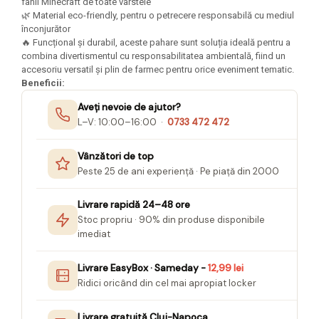
fanii Minecraft de toate vârstele
Seturi Creative pentru Copii
🌿 Material eco-friendly, pentru o petrecere responsabilă cu mediul
înconjurător
Stampile Copii
🔥 Funcțional și durabil, aceste pahare sunt soluția ideală pentru a
combina divertismentul cu responsabilitatea ambientală, fiind un
accesoriu versatil și plin de farmec pentru orice eveniment tematic.
Beneficii:
Aveți nevoie de ajutor?
L–V: 10:00–16:00 ·
0733 472 472
Vânzători de top
Peste 25 de ani experiență · Pe piață din 2000
Livrare rapidă 24–48 ore
Stoc propriu · 90% din produse disponibile
imediat
Livrare EasyBox · Sameday -
12,99 lei
Ridici oricând din cel mai apropiat locker
Livrare gratuită Cluj-Napoca