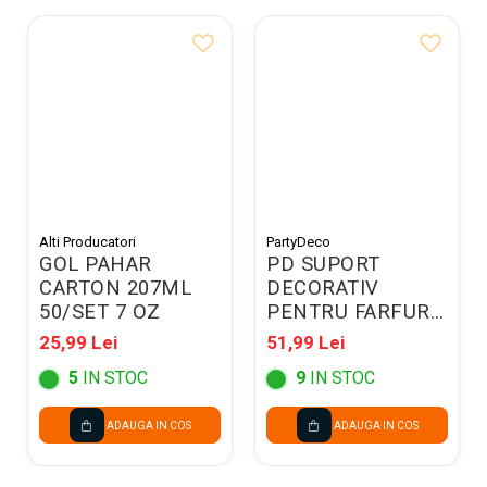
Alti Producatori
PartyDeco
GOL PAHAR
PD SUPORT
CARTON 207ML
DECORATIV
50/SET 7 OZ
PENTRU FARFURII
35.5CM ALB
25,99 Lei
51,99 Lei
50/SET PPT9-008
5
IN STOC
9
IN STOC
ADAUGA IN COS
ADAUGA IN COS