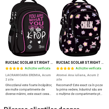
RUCSAC SCOLAR ST.RIGHT 4 COMPARTIMENTE BP-01 K-POP RHYTHM 698002
RUCSAC SCOLAR ST.RIGHT 4 COMPARTIMENTE BP-01 FLOWER MOOD 697036
Achizitie verificata
Achizitie verificata
LACRAMIOARA EREMIA,
Acum
Atomei Ana iuliana,
Acum 2
T
2 zile
zile
B
Ghiozdanul este foarte încăpător,
Recomand! Este exact ca în poze
r
are multe compartimente de
la prima vedere, înăuntrul său are
diverse mărimi, este exact ceea
o mulțime de compartimente pt
ce are nevoie fiica mea. Vă
diferite obiecte, are burete pe
mulțumesc!
spate și la bretele. Foarte frumos
și pare foarte rezistent!