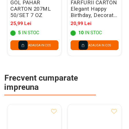
GOL PAHAR
FARFURII CARTON
CARTON 207ML
Elegant Happy
50/SET 7 OZ
Birthday, Decorata,
FSC, 23cm, 8/set
25,99 Lei
20,99 Lei
96613
5
IN STOC
10
IN STOC
ADAUGA IN COS
ADAUGA IN COS
Frecvent cumparate
impreuna