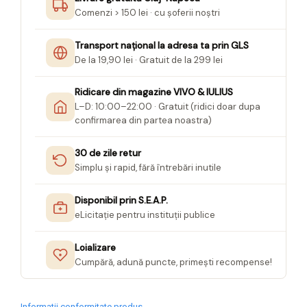
Comenzi > 150 lei · cu șoferii noștri
Transport național la adresa ta prin GLS
De la 19,90 lei · Gratuit de la 299 lei
Ridicare din magazine VIVO & IULIUS
L–D: 10:00–22:00 · Gratuit (ridici doar dupa
confirmarea din partea noastra)
30 de zile retur
Simplu și rapid, fără întrebări inutile
Disponibil prin S.E.A.P.
eLicitație pentru instituții publice
Loializare
Cumpără, adună puncte, primești recompense!
Informatii conformitate produs