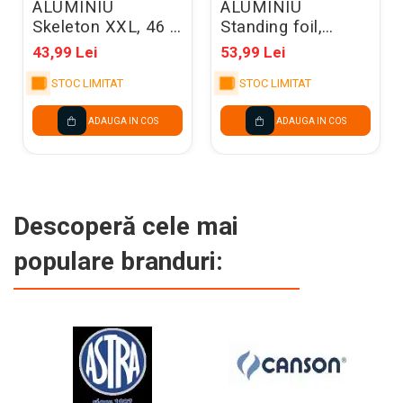
ALUMINIU
ALUMINIU
Skeleton XXL, 46 X
Standing foil,
129cm, mix FB303
Giraffe, 49x114cm,
43,99 Lei
53,99 Lei
mix FB391
STOC LIMITAT
STOC LIMITAT
ADAUGA IN COS
ADAUGA IN COS
Descoperă cele mai
populare branduri: