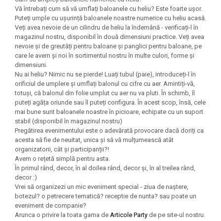
Seturi Creative pentru Copii
Vă întrebați cum să vă umflați baloanele cu heliu? Este foarte ușor.
Puteți umple cu ușurință baloanele noastre numerice cu heliu acasă.
Stampile Copii
Veți avea nevoie de un cilindru de heliu la îndemână - verificați-l în
magazinul nostru, disponibil în două dimensiuni practice. Veți avea
nevoie și de greutăți pentru baloane și panglici pentru baloane, pe
care le avem și noi în sortimentul nostru în multe culori, forme și
dimensiuni.
Nu ai heliu? Nimic nu se pierde! Luați tubul (paie), introduceți-l în
orificiul de umplere și umflați balonul cu cifre cu aer. Amintiți-vă,
totuși, că balonul din folie umplut cu aer nu va pluti. În schimb, îl
puteți agăța oriunde sau îl puteți configura. În acest scop, însă, cele
mai bune sunt baloanele noastre în picioare, echipate cu un suport
stabil (disponibil în magazinul nostru)
Pregătirea evenimentului este o adevărată provocare dacă doriți ca
acesta să fie de neuitat, unica și să vă mulțumească atât
organizatorii, cât și participanții?!
Avem o rețetă simplă pentru asta.
În primul rând, decor, în al doilea rând, decor și, în al treilea rând,
decor :)
Vrei să organizezi un mic eveniment special - ziua de naștere,
botezul? o petrecere tematică? receptie de nunta? sau poate un
eveniment de companie?
Arunca o privire la toata gama de
Articole Party
de pe site-ul nostru.