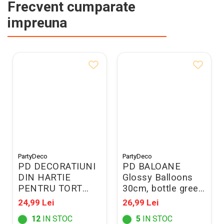
Frecvent cumparate
impreuna
PartyDeco
PartyDeco
PD DECORATIUNI
PD BALOANE
DIN HARTIE
Glossy Balloons
PENTRU TORT
30cm, bottle green
Tissue paper,
10/SET CHB1-
24,99 Lei
26,99 Lei
23cm, mix DB7
012B-10
12
IN STOC
5
IN STOC