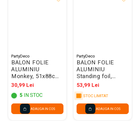
PartyDeco
PartyDeco
BALON FOLIE
BALON FOLIE
ALUMINIU
ALUMINIU
Monkey, 51x88cm,
Standing foil,
mix FB384
Giraffe, 49x114cm,
30,99 Lei
53,99 Lei
mix FB391
5
IN STOC
STOC LIMITAT
ADAUGA IN COS
ADAUGA IN COS