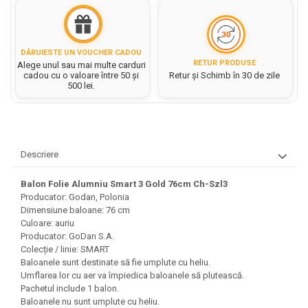
Hartie matriceala
Masini si Echipamente
Abtibilduri, Stickere Christmas
Rigle, echere si raportor
Hartie tip pergament
Instrumente, Echipamente, Accesorii
Articole de Papetarie Craciun
plastic
Indigo
Perforatoare Forme Decorative
Baloane de Craciun si An Nou
DĂRUIESTE UN VOUCHER CADOU
Sticle, caserole, pusculite,
RETUR PRODUSE
Alege unul sau mai multe carduri
Bijuterii
Rezerve caiet mecanic
Banda autoadeziva/ Stickere
suporturi copii
cadou cu o valoare între 50 și
Retur și Schimb în 30 de zile
Fereastra
500 lei.
Diverse accesorii bijuterii
Sacose hartie si textil
Etichete scolare
Bannere, Semne Craciun
Margele din Lemn
Set hartie Colorata mix
Stickere scolare
Bile/ Conuri/ Globuri din Polistiren
Margele din plastic/ sticla
Braduti/ Stelute/ Accesorii impodobit
Seturi scolare
Margele Fuzibile
Descriere
Carton Decor/ Hartie decor Craciun
Paiete, Strasuri si Pietricele
Plastilina, Planseta plastilina
Casute Craciun
Perle
Balon Folie Alumniu Smart 3 Gold 76cm Ch-Szl3
Radiera
Coronite/ Inele polistiren
Producator: Godan, Polonia
Snur, sarma, elastic, fir
Costume/ Costumatii Craciun si
Socotitoare, Betisoare
Dimensiune baloane: 76 cm
Decoratiuni
accesorii
Culoare: auriu
Carti de Colorat pentru copii
Producator: GoDan S.A.
Animale/ Insecte
Cutii, Sacose, Pungi, Ambalaje
Colecție / linie: SMART
Christmas
Carti Educative
Decoratiuni din Lemn
Baloanele sunt destinate să fie umplute cu heliu.
Decoratiuni Craciun
Decoratiuni din polistiren
Umflarea lor cu aer va împiedica baloanele să plutească.
Carnetele notite copii
Pachetul include 1 balon.
Diverse Articole de Craciun
Decoratiuni Diverse
Jurnale cu cheita, lacat,
Baloanele nu sunt umplute cu heliu.