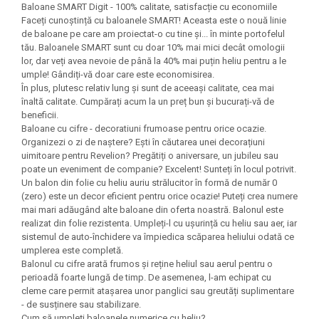
Felicitari Craciun
Decoratiuni Fetru
Baloane SMART Digit - 100% calitate, satisfacție cu economiile
magnet
Figurine, Ornamente Pasla /Lemn/
Decoratiuni Moosgummi
Faceți cunoștință cu baloanele SMART! Aceasta este o nouă linie
Pasta modelatoare
Moos
de baloane pe care am proiectat-o ​​cu tine și... în minte portofelul
Decoratiuni Papier Mache
tău. Baloanele SMART sunt cu doar 10% mai mici decât omologii
Fundite, Panglici , Benzi Craciun
Harti de perete
Nasturi
lor, dar veți avea nevoie de până la 40% mai puțin heliu pentru a le
Globuri din plastic
umple! Gândiți-vă doar care este economisirea.
Idei Creative
Creta scolara
Hartie Ambalaj Christmas
În plus, plutesc relativ lung și sunt de aceeași calitate, cea mai
Glob Pamantesc Scolar
înaltă calitate. Cumpărați acum la un preț bun și bucurați-vă de
idei de Cadouri Craciun
beneficii.
Materiale Didactice
Jucarii Craciun
Baloane cu cifre - decoratiuni frumoase pentru orice ocazie.
Organizezi o zi de naștere? Ești în căutarea unei decorațiuni
Lumanari tort, Confetti
Instrumente geometrie pentru
uimitoare pentru Revelion? Pregătiți o aniversare, un jubileu sau
Muschi decor
tabla scolara
poate un eveniment de companie? Excelent! Sunteți în locul potrivit.
Perforatoare/ Sabloane cu forme de
Un balon din folie cu heliu auriu strălucitor în formă de număr 0
Tablite de desenat magnetice
Craciun
(zero) este un decor eficient pentru orice ocazie! Puteți crea numere
mai mari adăugând alte baloane din oferta noastră. Balonul este
Sugativa
Sclipici/ Lipici cu sclipici/ Paiete
realizat din folie rezistenta. Umpleți-l cu ușurință cu heliu sau aer, iar
Craciun
Articole papetarie pentru copii
sistemul de auto-închidere va împiedica scăparea heliului odată ce
Servetele/ Farfurii/ Pahare/ Paie
umplerea este completă.
Banda adeziva
Craciun
Balonul cu cifre arată frumos și reține heliul sau aerul pentru o
perioadă foarte lungă de timp. De asemenea, l-am echipat cu
Seturi creative Christmas
Compas scolar
cleme care permit atașarea unor panglici sau greutăți suplimentare
Umbrele
- de susținere sau stabilizare.
Pixuri cu radiera
Cum să umpleți baloanele numerice cu heliu?