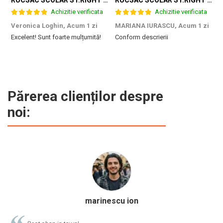
RUCSAC SCOLAR ST.RIGHT 4 COMPARTIMENTE BP-04 GAME ZONE 698187
RUCSAC SCOLAR ST.RIGHT 4 COMPARTIMENTE BP-04 GREEN LEVEL 301339
Achizitie verificata
Achizitie verificata
Veronica Loghin,
Acum 1 zi
MARIANA IURASCU,
Acum 1 zi
G
Excelent! Sunt foarte mulțumită!
Conform descrierii
M
e
m
d
p
f
b
Părerea clienților despre
c
noi:
Calinescu Matei