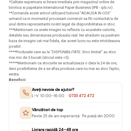
*Calitate superioara si livrare imediata prin magazinul online de
birotica si papetarie International Paper Business (IPB - ipb.ro) .
**Comanda acest articol utilizand butonul "ADAUGA IN COS"
urmand ca in momentul procesarii comenzii sa fiti contactat/a de
unul dintre reprezentantii nostri legat de disponibilitatea in stoc.
***Mentionam ca unele imagini nu reflecta cu acuratete culorile,
detaliile sau dimensiunea produsului real. Ne straduim sa pastram
baza de imagini cat mai fidela, dar acest lucru nu este intotdeauna
posibil.
****Produsele care au la "DISPONIBILITATE: Stoc limitat" au stoc
mai mic de 5 bucati (stocul este <5).
*****Mentionam ca stocurile se actualizeaza o data la 24 de ore,
deci posibiltatea de a se afisa produse care nu mai au stoc faptic,
exista.
Beneficii:
Aveți nevoie de ajutor?
L–V: 10:00–16:00 ·
0733 472 472
Vânzători de top
Peste 25 de ani experiență · Pe piață din 2000
Livrare rapidă 24–48 ore