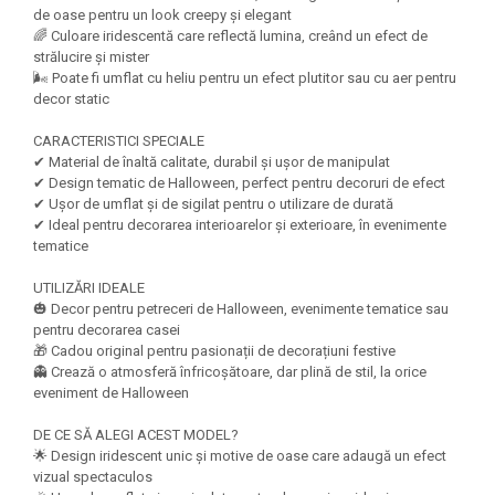
Felicitari Craciun
Decoratiuni Fetru
magnet
de oase pentru un look creepy și elegant
Figurine, Ornamente Pasla /Lemn/
Decoratiuni Moosgummi
🌈 Culoare iridescentă care reflectă lumina, creând un efect de
Pasta modelatoare
Moos
strălucire și mister
Decoratiuni Papier Mache
🌬️ Poate fi umflat cu heliu pentru un efect plutitor sau cu aer pentru
Fundite, Panglici , Benzi Craciun
Harti de perete
Nasturi
decor static
Globuri din plastic
Idei Creative
Creta scolara
Hartie Ambalaj Christmas
CARACTERISTICI SPECIALE
Glob Pamantesc Scolar
✔ Material de înaltă calitate, durabil și ușor de manipulat
idei de Cadouri Craciun
✔ Design tematic de Halloween, perfect pentru decoruri de efect
Materiale Didactice
Jucarii Craciun
✔ Ușor de umflat și de sigilat pentru o utilizare de durată
Lumanari tort, Confetti
✔ Ideal pentru decorarea interioarelor și exterioare, în evenimente
Instrumente geometrie pentru
tematice
Muschi decor
tabla scolara
Perforatoare/ Sabloane cu forme de
UTILIZĂRI IDEALE
Tablite de desenat magnetice
Craciun
🎃 Decor pentru petreceri de Halloween, evenimente tematice sau
Sugativa
pentru decorarea casei
Sclipici/ Lipici cu sclipici/ Paiete
🎁 Cadou original pentru pasionații de decorațiuni festive
Craciun
Articole papetarie pentru copii
👻 Crează o atmosferă înfricoșătoare, dar plină de stil, la orice
Servetele/ Farfurii/ Pahare/ Paie
eveniment de Halloween
Banda adeziva
Craciun
Seturi creative Christmas
DE CE SĂ ALEGI ACEST MODEL?
Compas scolar
🌟 Design iridescent unic și motive de oase care adaugă un efect
Umbrele
Pixuri cu radiera
vizual spectaculos