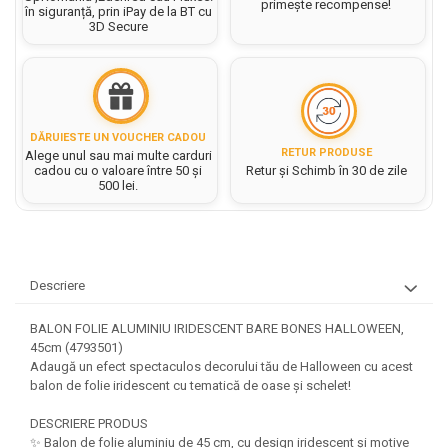
Hartie matriceala
primește recompense!
în siguranță, prin iPay de la BT cu
Masini si Echipamente
Abtibilduri, Stickere Christmas
3D Secure
Rigle, echere si raportor
Hartie tip pergament
Instrumente, Echipamente, Accesorii
Articole de Papetarie Craciun
plastic
Indigo
Perforatoare Forme Decorative
Baloane de Craciun si An Nou
Sticle, caserole, pusculite,
Bijuterii
Rezerve caiet mecanic
Banda autoadeziva/ Stickere
suporturi copii
Fereastra
Diverse accesorii bijuterii
Sacose hartie si textil
DĂRUIESTE UN VOUCHER CADOU
Etichete scolare
Bannere, Semne Craciun
RETUR PRODUSE
Alege unul sau mai multe carduri
Margele din Lemn
Set hartie Colorata mix
cadou cu o valoare între 50 și
Retur și Schimb în 30 de zile
Stickere scolare
Bile/ Conuri/ Globuri din Polistiren
Margele din plastic/ sticla
500 lei.
Braduti/ Stelute/ Accesorii impodobit
Seturi scolare
Margele Fuzibile
Carton Decor/ Hartie decor Craciun
Paiete, Strasuri si Pietricele
Plastilina, Planseta plastilina
Casute Craciun
Perle
Radiera
Coronite/ Inele polistiren
Descriere
Snur, sarma, elastic, fir
Costume/ Costumatii Craciun si
Socotitoare, Betisoare
Decoratiuni
accesorii
BALON FOLIE ALUMINIU IRIDESCENT BARE BONES HALLOWEEN,
Carti de Colorat pentru copii
Animale/ Insecte
45cm (4793501)
Cutii, Sacose, Pungi, Ambalaje
Adaugă un efect spectaculos decorului tău de Halloween cu acest
Christmas
Carti Educative
Decoratiuni din Lemn
balon de folie iridescent cu tematică de oase și schelet!
Decoratiuni Craciun
Decoratiuni din polistiren
Carnetele notite copii
Diverse Articole de Craciun
DESCRIERE PRODUS
Decoratiuni Diverse
Jurnale cu cheita, lacat,
✨ Balon de folie aluminiu de 45 cm, cu design iridescent și motive