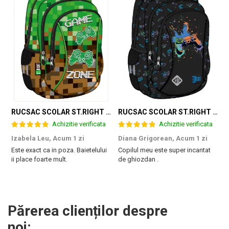
RUCSAC SCOLAR ST.RIGHT 3 COMPARTIMENTE GAME ZONE BP-26 301384
RUCSAC SCOLAR ST.RIGHT 3 COMPARTIMENTE GAME CONTROLLER SPLASH BP-26 697562
Achizitie verificata
Achizitie verificata
Izabela Leu,
Acum 1 zi
Diana Grigorean,
Acum 1 zi
C
Este exact ca in poza. Baietelului
Copilul meu este super incantat
F
ii place foarte mult.
de ghiozdan .
a
g
M
Părerea clienților despre
noi: