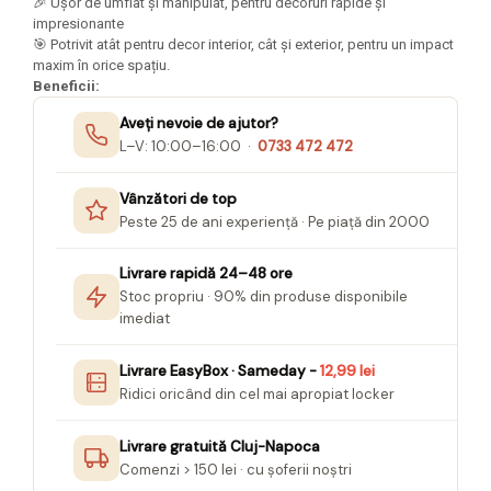
🎉 Ușor de umflat și manipulat, pentru decoruri rapide și
Seturi Creative pentru Copii
impresionante
🎯 Potrivit atât pentru decor interior, cât și exterior, pentru un impact
Stampile Copii
maxim în orice spațiu.
Beneficii:
Aveți nevoie de ajutor?
L–V: 10:00–16:00 ·
0733 472 472
Vânzători de top
Peste 25 de ani experiență · Pe piață din 2000
Livrare rapidă 24–48 ore
Stoc propriu · 90% din produse disponibile
imediat
Livrare EasyBox · Sameday -
12,99 lei
Ridici oricând din cel mai apropiat locker
Livrare gratuită Cluj-Napoca
Comenzi > 150 lei · cu șoferii noștri