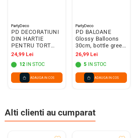
PartyDeco
PartyDeco
PD DECORATIUNI
PD BALOANE
DIN HARTIE
Glossy Balloons
PENTRU TORT
30cm, bottle green
Tissue paper,
10/SET CHB1-
24,99 Lei
26,99 Lei
23cm, mix DB7
012B-10
12
IN STOC
5
IN STOC
ADAUGA IN COS
ADAUGA IN COS
Alti clienti au cumparat