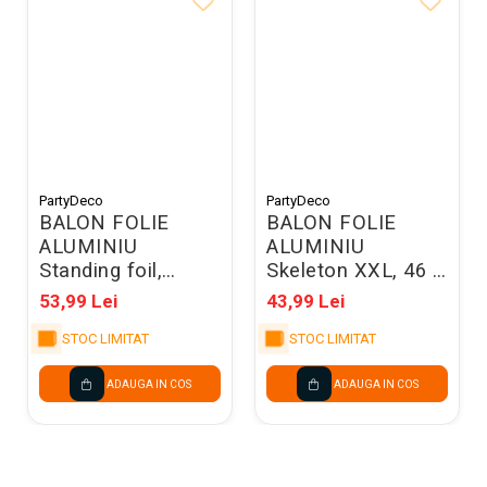
PartyDeco
PartyDeco
BALON FOLIE
BALON FOLIE
ALUMINIU
ALUMINIU
Standing foil,
Skeleton XXL, 46 X
Giraffe, 49x114cm,
129cm, mix FB303
53,99 Lei
43,99 Lei
mix FB391
STOC LIMITAT
STOC LIMITAT
ADAUGA IN COS
ADAUGA IN COS