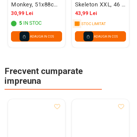
Monkey, 51x88cm,
Skeleton XXL, 46 X
mix FB384
129cm, mix FB303
30,99 Lei
43,99 Lei
5
IN STOC
STOC LIMITAT
ADAUGA IN COS
ADAUGA IN COS
Frecvent cumparate
impreuna