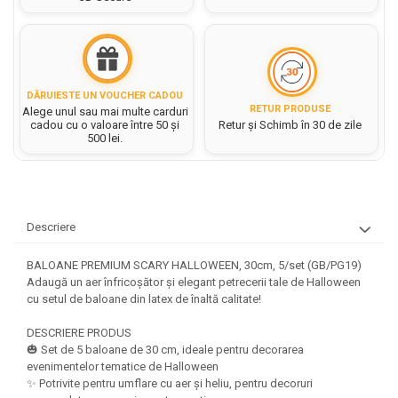
Rezerve caiet mecanic
Masini si Echipamente
Abtibilduri, Stickere Christmas
Rigle, echere si raportor
Sacose hartie si textil
Instrumente, Echipamente, Accesorii
Articole de Papetarie Craciun
plastic
Perforatoare Forme Decorative
Baloane de Craciun si An Nou
Set hartie Colorata mix
Sticle, caserole, pusculite,
Bijuterii
Banda autoadeziva/ Stickere
suporturi copii
DĂRUIESTE UN VOUCHER CADOU
Fereastra
RETUR PRODUSE
Alege unul sau mai multe carduri
Diverse accesorii bijuterii
Etichete scolare
cadou cu o valoare între 50 și
Retur și Schimb în 30 de zile
Bannere, Semne Craciun
500 lei.
Margele din Lemn
Stickere scolare
Bile/ Conuri/ Globuri din Polistiren
Margele din plastic/ sticla
Braduti/ Stelute/ Accesorii impodobit
Seturi scolare
Margele Fuzibile
Carton Decor/ Hartie decor Craciun
Paiete, Strasuri si Pietricele
Plastilina, Planseta plastilina
Casute Craciun
Descriere
Perle
Radiera
Coronite/ Inele polistiren
Snur, sarma, elastic, fir
BALOANE PREMIUM SCARY HALLOWEEN, 30cm, 5/set (GB/PG19)
Costume/ Costumatii Craciun si
Socotitoare, Betisoare
Decoratiuni
Adaugă un aer înfricoșător și elegant petrecerii tale de Halloween
accesorii
cu setul de baloane din latex de înaltă calitate!
Carti de Colorat pentru copii
Animale/ Insecte
Cutii, Sacose, Pungi, Ambalaje
Christmas
Carti Educative
Decoratiuni din Lemn
DESCRIERE PRODUS
🎃 Set de 5 baloane de 30 cm, ideale pentru decorarea
Decoratiuni Craciun
Decoratiuni din polistiren
Carnetele notite copii
evenimentelor tematice de Halloween
Diverse Articole de Craciun
Decoratiuni Diverse
✨ Potrivite pentru umflare cu aer și heliu, pentru decoruri
Jurnale cu cheita, lacat,