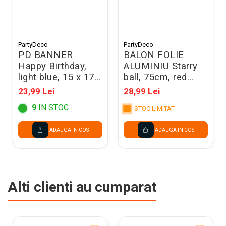
PartyDeco
PartyDeco
PD BANNER
BALON FOLIE
Happy Birthday,
ALUMINIU Starry
light blue, 15 x 175
ball, 75cm, red
cm GRL57-001J
FB243-007
23,99 Lei
28,99 Lei
9
IN STOC
STOC LIMITAT
ADAUGA IN COS
ADAUGA IN COS
Alti clienti au cumparat