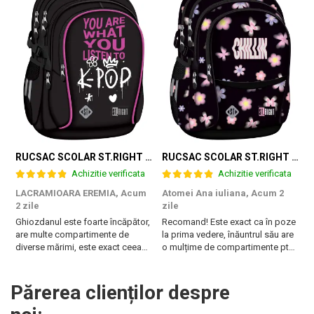
RUCSAC SCOLAR ST.RIGHT 4 COMPARTIMENTE BP-01 K-POP RHYTHM 698002
RUCSAC SCOLAR ST.RIGHT 4 COMPARTIMENTE BP-01 FLOWER MOOD 697036
Achizitie verificata
Achizitie verificata
LACRAMIOARA EREMIA,
Acum
Atomei Ana iuliana,
Acum 2
T
2 zile
zile
B
Ghiozdanul este foarte încăpător,
Recomand! Este exact ca în poze
r
are multe compartimente de
la prima vedere, înăuntrul său are
diverse mărimi, este exact ceea
o mulțime de compartimente pt
ce are nevoie fiica mea. Vă
diferite obiecte, are burete pe
mulțumesc!
spate și la bretele. Foarte frumos
și pare foarte rezistent!
Părerea clienților despre
Fermoarele sunt de asemenea de
calitate și mânerul ...