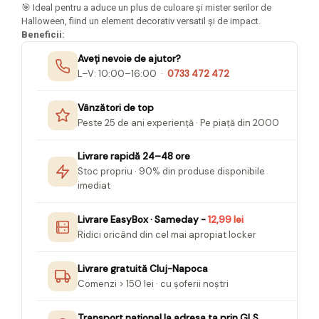
🎯 Ideal pentru a aduce un plus de culoare și mister serilor de
Seturi Creative pentru Copii
Halloween, fiind un element decorativ versatil și de impact.
Stampile Copii
Beneficii:
Aveți nevoie de ajutor?
L–V: 10:00–16:00 ·
0733 472 472
Vânzători de top
Peste 25 de ani experiență · Pe piață din 2000
Livrare rapidă 24–48 ore
Stoc propriu · 90% din produse disponibile
imediat
Livrare EasyBox · Sameday -
12,99 lei
Ridici oricând din cel mai apropiat locker
Livrare gratuită Cluj-Napoca
Comenzi > 150 lei · cu șoferii noștri
Transport național la adresa ta prin GLS