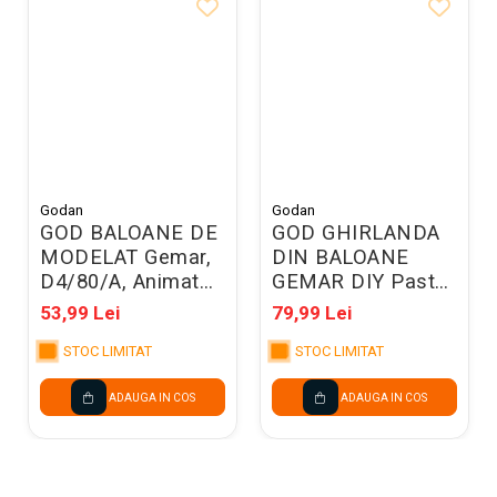
Godan
Godan
GOD BALOANE DE
GOD GHIRLANDA
MODELAT Gemar,
DIN BALOANE
D4/80/A, Animator
GEMAR DIY Pastel
Mix 100/set
mix, 2m, 65/set
53,99 Lei
79,99 Lei
D4/80/A
031324
STOC LIMITAT
STOC LIMITAT
ADAUGA IN COS
ADAUGA IN COS