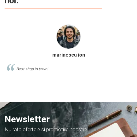
noi:
Calinescu Matei
Comand produse de papetarie si birotica de cel putin 10 ani de la
acest magazin, si am doar cuvinte de lauda despre ei!
Newsletter
Nu rata ofertele si promotiile noastre