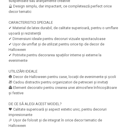
Felicitari Craciun
Decoratiuni Fetru
suspendate sau aranjamente creative
magnet
🔮 Design simplu, dar impactant, ce completează perfect orice
Figurine, Ornamente Pasla /Lemn/
Decoratiuni Moosgummi
decor tematic
Pasta modelatoare
Moos
Decoratiuni Papier Mache
Fundite, Panglici , Benzi Craciun
Harti de perete
CARACTERISTICI SPECIALE
Nasturi
Globuri din plastic
✔ Material de latex durabil, de calitate superioară, pentru o umflare
Idei Creative
Creta scolara
ușoară și rezistență
Hartie Ambalaj Christmas
✔ Dimensiuni ideale pentru decoruri vizuale spectaculoase
Glob Pamantesc Scolar
idei de Cadouri Craciun
✔ Ușor de umflat și de utilizat pentru orice tip de decor de
Halloween
Materiale Didactice
Jucarii Craciun
✔ Potrivite pentru decorarea spațiilor interne și externe la
Lumanari tort, Confetti
Instrumente geometrie pentru
evenimente
Muschi decor
tabla scolara
UTILIZĂRI IDEALE
Perforatoare/ Sabloane cu forme de
Tablite de desenat magnetice
🎃 Decor de Halloween pentru case, locații de evenimente și școli
Craciun
🎁 Cadou distractiv pentru organizatori de petreceri și invitați
Sugativa
Sclipici/ Lipici cu sclipici/ Paiete
👻 Element decorativ pentru crearea unei atmosfere înfricoșătoare
Craciun
și festive
Articole papetarie pentru copii
Servetele/ Farfurii/ Pahare/ Paie
Banda adeziva
DE CE SĂ ALEGI ACEST MODEL?
Craciun
🖤 Calitate superioară și aspect estetic unic, pentru decoruri
Seturi creative Christmas
Compas scolar
impresionante
Umbrele
🎉 Ușor de folosit și de integrat în orice decor tematic de
Pixuri cu radiera
Halloween