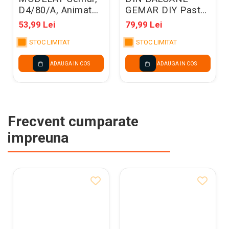
D4/80/A, Animator
GEMAR DIY Pastel
Mix 100/set
mix, 2m, 65/set
53,99 Lei
79,99 Lei
D4/80/A
031324
STOC LIMITAT
STOC LIMITAT
ADAUGA IN COS
ADAUGA IN COS
Frecvent cumparate
impreuna