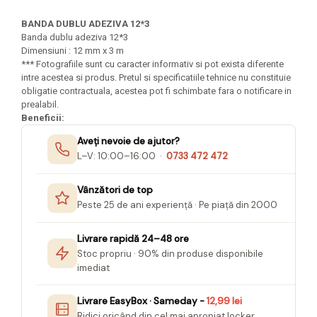
Felicitari Craciun
Decoratiuni Fetru
magnet
Figurine, Ornamente Pasla /Lemn/
Decoratiuni Moosgummi
BANDA DUBLU ADEZIVA 12*3
Pasta modelatoare
Moos
Banda dublu adeziva 12*3
Decoratiuni Papier Mache
Dimensiuni : 12 mm x 3 m
Fundite, Panglici , Benzi Craciun
Harti de perete
Nasturi
*** Fotografiile sunt cu caracter informativ si pot exista diferente
Globuri din plastic
Idei Creative
intre acestea si produs. Pretul si specificatiile tehnice nu constituie
Creta scolara
Hartie Ambalaj Christmas
obligatie contractuala, acestea pot fi schimbate fara o notificare in
Glob Pamantesc Scolar
prealabil.
idei de Cadouri Craciun
Beneficii:
Materiale Didactice
Jucarii Craciun
Aveți nevoie de ajutor?
Lumanari tort, Confetti
Instrumente geometrie pentru
L–V: 10:00–16:00 ·
0733 472 472
Muschi decor
tabla scolara
Perforatoare/ Sabloane cu forme de
Tablite de desenat magnetice
Vânzători de top
Craciun
Peste 25 de ani experiență · Pe piață din 2000
Sugativa
Sclipici/ Lipici cu sclipici/ Paiete
Craciun
Articole papetarie pentru copii
Livrare rapidă 24–48 ore
Servetele/ Farfurii/ Pahare/ Paie
Stoc propriu · 90% din produse disponibile
Banda adeziva
Craciun
imediat
Seturi creative Christmas
Compas scolar
Umbrele
Livrare EasyBox · Sameday -
12,99 lei
Pixuri cu radiera
Ridici oricând din cel mai apropiat locker