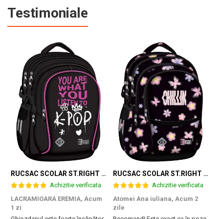
Testimoniale
RUCSAC SCOLAR ST.RIGHT 4 COMPARTIMENTE BP-01 K-POP RHYTHM 698002
RUCSAC SCOLAR ST.RIGHT 4 COMPARTIMENTE BP-01 FLOWER MOOD 697036
Achizitie verificata
Achizitie verificata
LACRAMIOARA EREMIA,
Acum
Atomei Ana iuliana,
Acum 2
T
1 zi
zile
B
Ghiozdanul este foarte încăpător,
Recomand! Este exact ca în poze
r