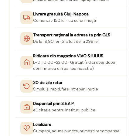
Seturi Creative pentru Copii
Livrare gratuită Cluj-Napoca
Stampile Copii
Comenzi > 150 lei · cu șoferii noștri
Transport național la adresa ta prin GLS
De la 19,90 lei · Gratuit de la 299 lei
Ridicare din magazine VIVO & IULIUS
L–D: 10:00–22:00 · Gratuit (ridici doar dupa
confirmarea din partea noastra)
30 de zile retur
Simplu și rapid, fără întrebări inutile
Disponibil prin S.E.A.P.
eLicitație pentru instituții publice
Loializare
Cumpără, adună puncte, primești recompense!