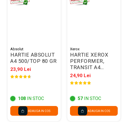
Absolut
Xerox
HARTIE ABSOLUT
HARTIE XEROX
A4 500/TOP 80 GR
PERFORMER,
TRANSIT A4
23,90 Lei
500COLI/TOP 80G
24,90 Lei
003R90649
108
IN STOC
57
IN STOC
ADAUGA IN COS
ADAUGA IN COS