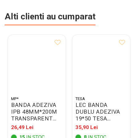
Alti clienti au cumparat
MP*
TESA
BANDA ADEZIVA
LEC BANDA
IPB 48MM*200M
DUBLU ADEZIVA
TRANSPARENT
19*50 TESA
PA518-04
TS646213
26,49 Lei
35,90 Lei
15
IN STOC
8
IN STOC