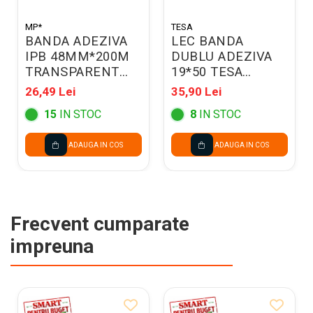
MP*
TESA
BANDA ADEZIVA
LEC BANDA
IPB 48MM*200M
DUBLU ADEZIVA
TRANSPARENT
19*50 TESA
PA518-04
TS646213
26,49 Lei
35,90 Lei
15
IN STOC
8
IN STOC
ADAUGA IN COS
ADAUGA IN COS
Frecvent cumparate
impreuna