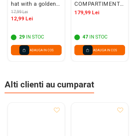
hat with a golden
COMPARTIMENTE
spiderweb, 30cm,
BP-06 BLUE
17,99 Lei
179,99 Lei
Size S, KCZZP-YH
EARTH VIEW
12,99 Lei
698040
29
IN STOC
47
IN STOC
ADAUGA IN COS
ADAUGA IN COS
Alti clienti au cumparat