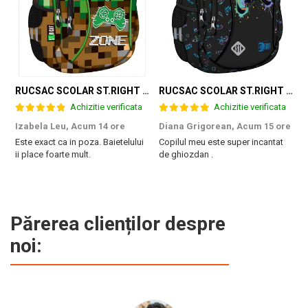
RUCSAC SCOLAR ST.RIGHT 3 COMPARTIMENTE GAME ZONE BP-26 301384
RUCSAC SCOLAR ST.RIGHT 3 COMPARTIMENTE GAME CONTROLLER SPLASH BP-26 697562
Achizitie verificata
Achizitie verificata
Izabela Leu,
Acum 14 ore
Diana Grigorean,
Acum 15 ore
C
Este exact ca in poza. Baietelului
Copilul meu este super incantat
F
ii place foarte mult.
de ghiozdan .
a
g
M
Părerea clienților despre
noi: