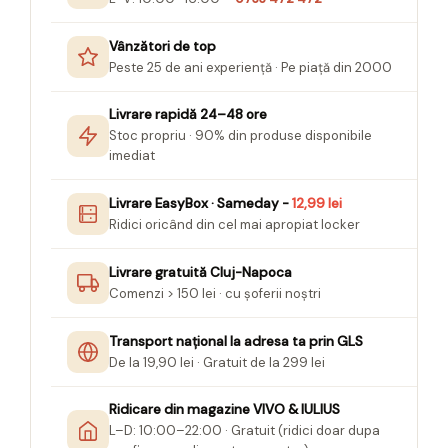
Felicitari Craciun
Decoratiuni Fetru
magnet
Figurine, Ornamente Pasla /Lemn/
Decoratiuni Moosgummi
Pasta modelatoare
Vânzători de top
Moos
Decoratiuni Papier Mache
Peste 25 de ani experiență · Pe piață din 2000
Fundite, Panglici , Benzi Craciun
Harti de perete
Nasturi
Globuri din plastic
Idei Creative
Creta scolara
Livrare rapidă 24–48 ore
Hartie Ambalaj Christmas
Stoc propriu · 90% din produse disponibile
Glob Pamantesc Scolar
idei de Cadouri Craciun
imediat
Materiale Didactice
Jucarii Craciun
Lumanari tort, Confetti
Livrare EasyBox · Sameday -
12,99 lei
Instrumente geometrie pentru
Ridici oricând din cel mai apropiat locker
Muschi decor
tabla scolara
Perforatoare/ Sabloane cu forme de
Tablite de desenat magnetice
Livrare gratuită Cluj-Napoca
Craciun
Comenzi > 150 lei · cu șoferii noștri
Sugativa
Sclipici/ Lipici cu sclipici/ Paiete
Craciun
Articole papetarie pentru copii
Transport național la adresa ta prin GLS
Servetele/ Farfurii/ Pahare/ Paie
De la 19,90 lei · Gratuit de la 299 lei
Banda adeziva
Craciun
Seturi creative Christmas
Compas scolar
Ridicare din magazine VIVO & IULIUS
Umbrele
Pixuri cu radiera
L–D: 10:00–22:00 · Gratuit (ridici doar dupa