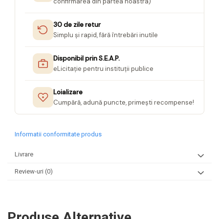
confirmarea din partea noastra)
Seturi Creative pentru Copii
Stampile Copii
30 de zile retur
Simplu și rapid, fără întrebări inutile
Disponibil prin S.E.A.P.
eLicitație pentru instituții publice
Loializare
Cumpără, adună puncte, primești recompense!
Informatii conformitate produs
Livrare
Review-uri
(0)
Produse Alternative