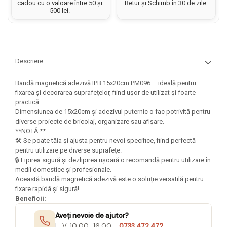
Hartie matriceala
cadou cu o valoare între 50 și
Retur și Schimb în 30 de zile
Masini si Echipamente
500 lei.
Abtibilduri, Stickere Christmas
Rigle, echere si raportor
Hartie tip pergament
Instrumente, Echipamente, Accesorii
Articole de Papetarie Craciun
plastic
Indigo
Perforatoare Forme Decorative
Baloane de Craciun si An Nou
Sticle, caserole, pusculite,
Bijuterii
Rezerve caiet mecanic
Banda autoadeziva/ Stickere
suporturi copii
Descriere
Fereastra
Diverse accesorii bijuterii
Sacose hartie si textil
Etichete scolare
Bannere, Semne Craciun
Margele din Lemn
Bandă magnetică adezivă IPB 15x20cm PM096 – ideală pentru
Set hartie Colorata mix
Stickere scolare
Bile/ Conuri/ Globuri din Polistiren
fixarea și decorarea suprafețelor, fiind ușor de utilizat și foarte
Margele din plastic/ sticla
Braduti/ Stelute/ Accesorii impodobit
practică.
Seturi scolare
Margele Fuzibile
Dimensiunea de 15x20cm și adezivul puternic o fac potrivită pentru
Carton Decor/ Hartie decor Craciun
Paiete, Strasuri si Pietricele
Plastilina, Planseta plastilina
diverse proiecte de bricolaj, organizare sau afișare.
Casute Craciun
**NOTĂ:**
Perle
Radiera
Coronite/ Inele polistiren
🛠️ Se poate tăia și ajusta pentru nevoi specifice, fiind perfectă
Snur, sarma, elastic, fir
pentru utilizare pe diverse suprafețe.
Costume/ Costumatii Craciun si
Socotitoare, Betisoare
Decoratiuni
🔒 Lipirea sigură și dezlipirea ușoară o recomandă pentru utilizare în
accesorii
medii domestice și profesionale.
Carti de Colorat pentru copii
Animale/ Insecte
Cutii, Sacose, Pungi, Ambalaje
Această bandă magnetică adezivă este o soluție versatilă pentru
Christmas
Carti Educative
Decoratiuni din Lemn
fixare rapidă și sigură!
Beneficii:
Decoratiuni Craciun
Decoratiuni din polistiren
Carnetele notite copii
Diverse Articole de Craciun
Aveți nevoie de ajutor?
Decoratiuni Diverse
Jurnale cu cheita, lacat,
L–V: 10:00–16:00 ·
0733 472 472