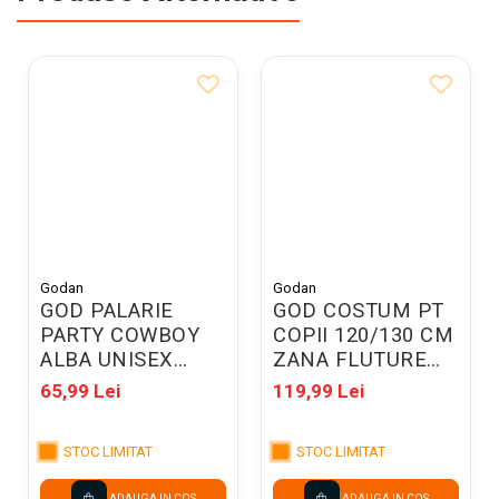
Godan
Godan
GOD PALARIE
GOD COSTUM PT
PARTY COWBOY
COPII 120/130 CM
ALBA UNISEX
ZANA FLUTURE
04384
SL-TT12
65,99 Lei
119,99 Lei
STOC LIMITAT
STOC LIMITAT
ADAUGA IN COS
ADAUGA IN COS