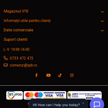
Magazinul IPB
Informații utile pentru clienți
Date comerciale
Suport clienti
L-V: 10:00-16:00
0733 472 472
comenzi@ipb.ro
©Copyright SC IPB SRL, ipb.ro © 2026
Hi! How can I help you today?