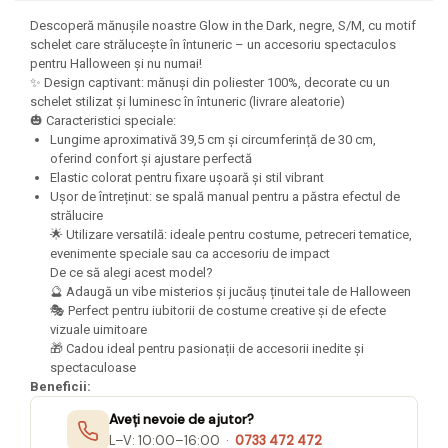
Felicitari Craciun
Decoratiuni Fetru
magnet
Descoperă mănușile noastre Glow in the Dark, negre, S/M, cu motif
Figurine, Ornamente Pasla /Lemn/
Decoratiuni Moosgummi
Pasta modelatoare
schelet care strălucește în întuneric – un accesoriu spectaculos
Moos
Decoratiuni Papier Mache
pentru Halloween și nu numai!
Fundite, Panglici , Benzi Craciun
Harti de perete
Nasturi
✨ Design captivant: mănuși din poliester 100%, decorate cu un
Globuri din plastic
schelet stilizat și luminesc în întuneric (livrare aleatorie)
Idei Creative
Creta scolara
🎃 Caracteristici speciale:
Hartie Ambalaj Christmas
Lungime aproximativă 39,5 cm și circumferință de 30 cm,
Glob Pamantesc Scolar
idei de Cadouri Craciun
oferind confort și ajustare perfectă
Materiale Didactice
Jucarii Craciun
Elastic colorat pentru fixare ușoară și stil vibrant
Ușor de întreținut: se spală manual pentru a păstra efectul de
Lumanari tort, Confetti
Instrumente geometrie pentru
strălucire
Muschi decor
tabla scolara
🌟 Utilizare versatilă: ideale pentru costume, petreceri tematice,
evenimente speciale sau ca accesoriu de impact
Perforatoare/ Sabloane cu forme de
Tablite de desenat magnetice
De ce să alegi acest model?
Craciun
🔮 Adaugă un vibe misterios și jucăuș ținutei tale de Halloween
Sugativa
Sclipici/ Lipici cu sclipici/ Paiete
🎭 Perfect pentru iubitorii de costume creative și de efecte
Craciun
vizuale uimitoare
Articole papetarie pentru copii
Servetele/ Farfurii/ Pahare/ Paie
🎁 Cadou ideal pentru pasionații de accesorii inedite și
Banda adeziva
Craciun
spectaculoase
Beneficii:
Seturi creative Christmas
Compas scolar
Umbrele
Aveți nevoie de ajutor?
Pixuri cu radiera
L–V: 10:00–16:00 ·
0733 472 472