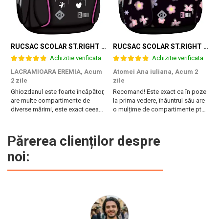
RUCSAC SCOLAR ST.RIGHT 4 COMPARTIMENTE BP-01 K-POP RHYTHM 698002
RUCSAC SCOLAR ST.RIGHT 4 COMPARTIMENTE BP-01 FLOWER MOOD 697036
Achizitie verificata
Achizitie verificata
LACRAMIOARA EREMIA,
Acum
Atomei Ana iuliana,
Acum 2
T
2 zile
zile
B
Ghiozdanul este foarte încăpător,
Recomand! Este exact ca în poze
r
are multe compartimente de
la prima vedere, înăuntrul său are
diverse mărimi, este exact ceea
o mulțime de compartimente pt
ce are nevoie fiica mea. Vă
diferite obiecte, are burete pe
mulțumesc!
spate și la bretele. Foarte frumos
și pare foarte rezistent!
Părerea clienților despre
Fermoarele sunt de asemenea de
noi:
calitate și mânerul ...