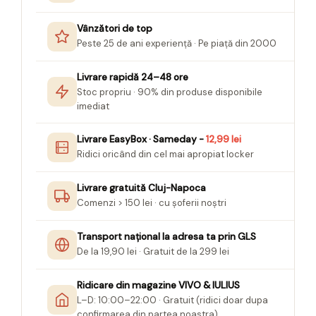
Seturi Creative pentru Copii
Vânzători de top
Stampile Copii
Peste 25 de ani experiență · Pe piață din 2000
Livrare rapidă 24–48 ore
Stoc propriu · 90% din produse disponibile
imediat
Livrare EasyBox · Sameday -
12,99 lei
Ridici oricând din cel mai apropiat locker
Livrare gratuită Cluj-Napoca
Comenzi > 150 lei · cu șoferii noștri
Transport național la adresa ta prin GLS
De la 19,90 lei · Gratuit de la 299 lei
Ridicare din magazine VIVO & IULIUS
L–D: 10:00–22:00 · Gratuit (ridici doar dupa
confirmarea din partea noastra)