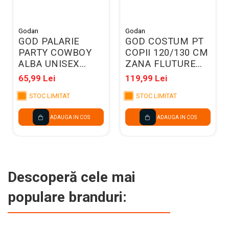
Godan
Godan
GOD PALARIE
GOD COSTUM PT
PARTY COWBOY
COPII 120/130 CM
ALBA UNISEX
ZANA FLUTURE
04384
SL-TT12
65,99 Lei
119,99 Lei
STOC LIMITAT
STOC LIMITAT
ADAUGA IN COS
ADAUGA IN COS
Descoperă cele mai
populare branduri: