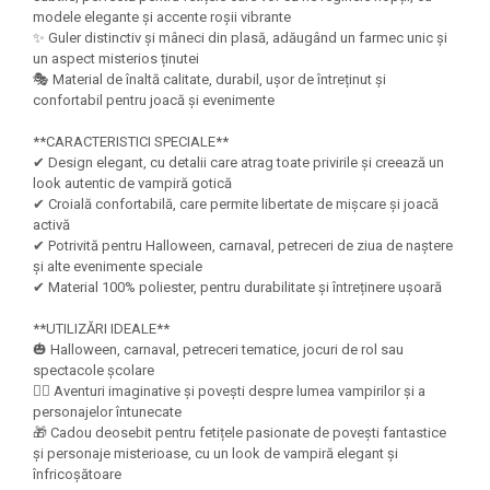
Felicitari Craciun
Decoratiuni Fetru
magnet
modele elegante și accente roșii vibrante
Figurine, Ornamente Pasla /Lemn/
Decoratiuni Moosgummi
✨ Guler distinctiv și mâneci din plasă, adăugând un farmec unic și
Pasta modelatoare
Moos
un aspect misterios ținutei
Decoratiuni Papier Mache
Fundite, Panglici , Benzi Craciun
🎭 Material de înaltă calitate, durabil, ușor de întreținut și
Harti de perete
Nasturi
confortabil pentru joacă și evenimente
Globuri din plastic
Idei Creative
Creta scolara
Hartie Ambalaj Christmas
**CARACTERISTICI SPECIALE**
Glob Pamantesc Scolar
✔ Design elegant, cu detalii care atrag toate privirile și creează un
idei de Cadouri Craciun
look autentic de vampiră gotică
Materiale Didactice
Jucarii Craciun
✔ Croială confortabilă, care permite libertate de mișcare și joacă
Lumanari tort, Confetti
activă
Instrumente geometrie pentru
✔ Potrivită pentru Halloween, carnaval, petreceri de ziua de naștere
Muschi decor
tabla scolara
și alte evenimente speciale
Perforatoare/ Sabloane cu forme de
✔ Material 100% poliester, pentru durabilitate și întreținere ușoară
Tablite de desenat magnetice
Craciun
Sugativa
Sclipici/ Lipici cu sclipici/ Paiete
**UTILIZĂRI IDEALE**
Craciun
🎃 Halloween, carnaval, petreceri tematice, jocuri de rol sau
Articole papetarie pentru copii
spectacole școlare
Servetele/ Farfurii/ Pahare/ Paie
🧛‍♀️ Aventuri imaginative și povești despre lumea vampirilor și a
Banda adeziva
Craciun
personajelor întunecate
Seturi creative Christmas
Compas scolar
🎁 Cadou deosebit pentru fetițele pasionate de povești fantastice
și personaje misterioase, cu un look de vampiră elegant și
Umbrele
Pixuri cu radiera
înfricoșătoare