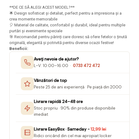
Seturi Creative pentru Copii
**DE CE SĂ ALEGI ACEST MODEL?**
🌟 Design sofisticat și detaliat, perfect pentru a impresiona și a
Stampile Copii
crea momente memorabile
🎈 Material de calitate, confortabil și durabil, ideal pentru multiple
purtări și evenimente speciale
🎯 Recomandat pentru părinți care doresc să ofere fetelor o ținută
originală, elegantă și potrivită pentru diverse ocazii festive!
Beneficii:
Aveți nevoie de ajutor?
L–V: 10:00–16:00 ·
0733 472 472
Vânzători de top
Peste 25 de ani experiență · Pe piață din 2000
Livrare rapidă 24–48 ore
Stoc propriu · 90% din produse disponibile
imediat
Livrare EasyBox · Sameday -
12,99 lei
Ridici oricând din cel mai apropiat locker