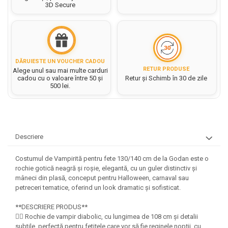
Hartie matriceala
3D Secure
Masini si Echipamente
Abtibilduri, Stickere Christmas
Rigle, echere si raportor
Hartie tip pergament
Instrumente, Echipamente, Accesorii
Articole de Papetarie Craciun
plastic
Indigo
Perforatoare Forme Decorative
Baloane de Craciun si An Nou
Sticle, caserole, pusculite,
Bijuterii
Rezerve caiet mecanic
Banda autoadeziva/ Stickere
suporturi copii
Fereastra
DĂRUIESTE UN VOUCHER CADOU
Diverse accesorii bijuterii
Sacose hartie si textil
RETUR PRODUSE
Alege unul sau mai multe carduri
Etichete scolare
Bannere, Semne Craciun
cadou cu o valoare între 50 și
Retur și Schimb în 30 de zile
Margele din Lemn
Set hartie Colorata mix
500 lei.
Stickere scolare
Bile/ Conuri/ Globuri din Polistiren
Margele din plastic/ sticla
Braduti/ Stelute/ Accesorii impodobit
Seturi scolare
Margele Fuzibile
Carton Decor/ Hartie decor Craciun
Paiete, Strasuri si Pietricele
Plastilina, Planseta plastilina
Casute Craciun
Perle
Descriere
Radiera
Coronite/ Inele polistiren
Snur, sarma, elastic, fir
Costume/ Costumatii Craciun si
Socotitoare, Betisoare
Costumul de Vampirită pentru fete 130/140 cm de la Godan este o
Decoratiuni
accesorii
rochie gotică neagră și roșie, elegantă, cu un guler distinctiv și
Carti de Colorat pentru copii
Animale/ Insecte
Cutii, Sacose, Pungi, Ambalaje
mâneci din plasă, conceput pentru Halloween, carnaval sau
petreceri tematice, oferind un look dramatic și sofisticat.
Christmas
Carti Educative
Decoratiuni din Lemn
Decoratiuni Craciun
Decoratiuni din polistiren
Carnetele notite copii
**DESCRIERE PRODUS**
Diverse Articole de Craciun
Decoratiuni Diverse
🧛‍♀️ Rochie de vampir diabolic, cu lungimea de 108 cm și detalii
Jurnale cu cheita, lacat,
subtile, perfectă pentru fetițele care vor să fie reginele nopții, cu