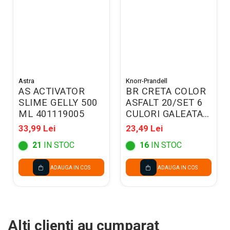
Astra
Knorr-Prandell
AS ACTIVATOR
BR CRETA COLOR
SLIME GELLY 500
ASFALT 20/SET 6
ML 401119005
CULORI GALEATA
9310000
33,99 Lei
23,49 Lei
21
IN STOC
16
IN STOC
ADAUGA IN COS
ADAUGA IN COS
Alti clienti au cumparat