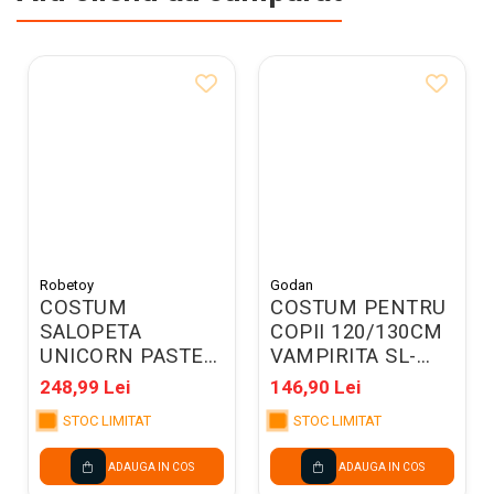
Robetoy
Godan
COSTUM
COSTUM PENTRU
SALOPETA
COPII 120/130CM
UNICORN PASTEL
VAMPIRITA SL-
F97826
DW12
248,99 Lei
146,90 Lei
STOC LIMITAT
STOC LIMITAT
ADAUGA IN COS
ADAUGA IN COS