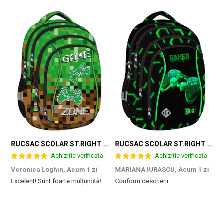
RUCSAC SCOLAR ST.RIGHT 4 COMPARTIMENTE BP-04 GAME ZONE 698187
RUCSAC SCOLAR ST.RIGHT 4 COMPARTIMENTE BP-04 GREEN LEVEL 301339
Achizitie verificata
Achizitie verificata
Veronica Loghin,
Acum 1 zi
MARIANA IURASCU,
Acum 1 zi
G
Excelent! Sunt foarte mulțumită!
Conform descrierii
M
e
m
d
p