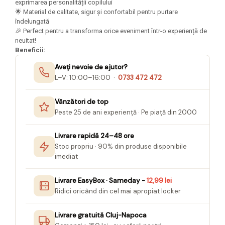
exprimarea personalității copilului
Seturi Creative pentru Copii
🌟 Material de calitate, sigur și confortabil pentru purtare
îndelungată
Stampile Copii
🎉 Perfect pentru a transforma orice eveniment într-o experiență de
neuitat!
Beneficii:
Aveți nevoie de ajutor?
L–V: 10:00–16:00 ·
0733 472 472
Vânzători de top
Peste 25 de ani experiență · Pe piață din 2000
Livrare rapidă 24–48 ore
Stoc propriu · 90% din produse disponibile
imediat
Livrare EasyBox · Sameday -
12,99 lei
Ridici oricând din cel mai apropiat locker
Livrare gratuită Cluj-Napoca