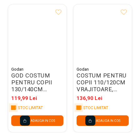
Godan
Godan
GOD COSTUM
COSTUM PENTRU
PENTRU COPII
COPII 110/120CM
130/140CM
VRAJITOARE,
PRINCESS
NEGRU SL-CA11
119,99 Lei
136,90 Lei
DELUXE SL-LL13
STOC LIMITAT
STOC LIMITAT
ADAUGA IN COS
ADAUGA IN COS