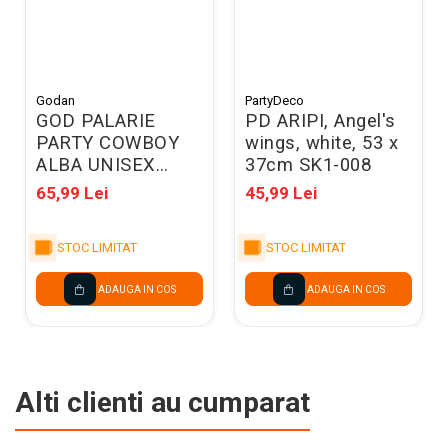
Godan
PartyDeco
GOD PALARIE
PD ARIPI, Angel's
PARTY COWBOY
wings, white, 53 x
ALBA UNISEX
37cm SK1-008
04384
65,99 Lei
45,99 Lei
STOC LIMITAT
STOC LIMITAT
ADAUGA IN COS
ADAUGA IN COS
Alti clienti au cumparat