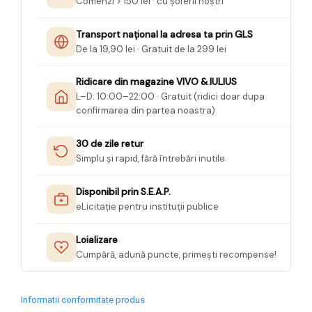
Comenzi > 150 lei · cu șoferii noștri
Transport național la adresa ta prin GLS
De la 19,90 lei · Gratuit de la 299 lei
Ridicare din magazine VIVO & IULIUS
L–D: 10:00–22:00 · Gratuit (ridici doar dupa
confirmarea din partea noastra)
30 de zile retur
Simplu și rapid, fără întrebări inutile
Disponibil prin S.E.A.P.
eLicitație pentru instituții publice
Loializare
Cumpără, adună puncte, primești recompense!
Informatii conformitate produs