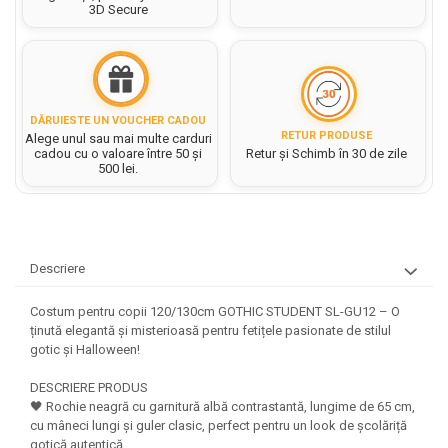
Hartie matriceala
3D Secure
Masini si Echipamente
Abtibilduri, Stickere Christmas
Rigle, echere si raportor
Hartie tip pergament
Instrumente, Echipamente, Accesorii
Articole de Papetarie Craciun
plastic
Indigo
Perforatoare Forme Decorative
Baloane de Craciun si An Nou
Sticle, caserole, pusculite,
Bijuterii
Rezerve caiet mecanic
Banda autoadeziva/ Stickere
suporturi copii
Fereastra
DĂRUIESTE UN VOUCHER CADOU
Diverse accesorii bijuterii
Sacose hartie si textil
RETUR PRODUSE
Alege unul sau mai multe carduri
Etichete scolare
Bannere, Semne Craciun
cadou cu o valoare între 50 și
Retur și Schimb în 30 de zile
Margele din Lemn
Set hartie Colorata mix
500 lei.
Stickere scolare
Bile/ Conuri/ Globuri din Polistiren
Margele din plastic/ sticla
Braduti/ Stelute/ Accesorii impodobit
Seturi scolare
Margele Fuzibile
Carton Decor/ Hartie decor Craciun
Paiete, Strasuri si Pietricele
Plastilina, Planseta plastilina
Casute Craciun
Perle
Descriere
Radiera
Coronite/ Inele polistiren
Snur, sarma, elastic, fir
Costume/ Costumatii Craciun si
Socotitoare, Betisoare
Costum pentru copii 120/130cm GOTHIC STUDENT SL-GU12 – O
Decoratiuni
accesorii
ținută elegantă și misterioasă pentru fetițele pasionate de stilul
Carti de Colorat pentru copii
Animale/ Insecte
Cutii, Sacose, Pungi, Ambalaje
gotic și Halloween!
Christmas
Carti Educative
Decoratiuni din Lemn
DESCRIERE PRODUS
Decoratiuni Craciun
Decoratiuni din polistiren
Carnetele notite copii
🖤 Rochie neagră cu garnitură albă contrastantă, lungime de 65 cm,
Diverse Articole de Craciun
Decoratiuni Diverse
cu mâneci lungi și guler clasic, perfect pentru un look de școlăriță
Jurnale cu cheita, lacat,
gotică autentică