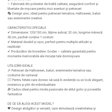
Felicitari Craciun
Decoratiuni Fetru
magnet
✨ Fabricată din poliester de înaltă calitate, asigurând confort și
Figurine, Ornamente Pasla /Lemn/
Decoratiuni Moosgummi
libertate de mișcare pentru mici aventuri și petreceri
Pasta modelatoare
Moos
🎭 Design unic, ideal pentru petreceri tematice, Halloween, baluri
Decoratiuni Papier Mache
Fundite, Panglici , Benzi Craciun
sau evenimente creative
Harti de perete
Nasturi
Globuri din plastic
Idei Creative
Creta scolara
CARACTERISTICI SPECIALE
Hartie Ambalaj Christmas
✔ Dimensiune: 120/130 cm, lățime subraț: 32 cm, lungime mânecă:
Glob Pamantesc Scolar
50 cm, pachet conține 1 costum
idei de Cadouri Craciun
✔ Material durabil și ușor, perfect pentru multiple utilizări și
Materiale Didactice
Jucarii Craciun
reutilizări
Lumanari tort, Confetti
✔ Producător de încredere: Godan – calitate garantată pentru
Instrumente geometrie pentru
momente memorabile ale micuței tale domnișoare
Muschi decor
tabla scolara
Perforatoare/ Sabloane cu forme de
UTILIZĂRI IDEALE
Tablite de desenat magnetice
Craciun
🎉 Petreceri de Halloween, baluri, evenimente tematice sau
Sugativa
Sclipici/ Lipici cu sclipici/ Paiete
costume de carnaval
Craciun
🧙‍♀️ Pentru fetele care doresc să iasă în evidență cu un look elegant,
Articole papetarie pentru copii
misterios și plin de individualitate
Servetele/ Farfurii/ Pahare/ Paie
🎁 Cadou ideal pentru micile pasionate de stilul gotic și povestile
Banda adeziva
Craciun
fantastice
Seturi creative Christmas
Compas scolar
DE CE SĂ ALEGI ACEST MODEL?
Umbrele
Pixuri cu radiera
🖤 Design atrăgător și versatil, care stimulează creativitatea și