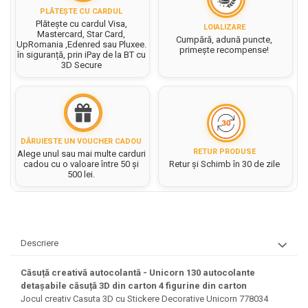
Hartie matriceala
Masini si Echipamente
PLĂTEȘTE CU CARDUL
Abtibilduri, Stickere Christmas
Rigle, echere si raportor
Hartie tip pergament
Plătește cu cardul Visa,
LOIALIZARE
Instrumente, Echipamente, Accesorii
Articole de Papetarie Craciun
Mastercard, Star Card,
plastic
Cumpără, adună puncte,
UpRomania ,Edenred sau Pluxee.
Indigo
primește recompense!
Perforatoare Forme Decorative
Baloane de Craciun si An Nou
în siguranță, prin iPay de la BT cu
Sticle, caserole, pusculite,
3D Secure
Bijuterii
Rezerve caiet mecanic
Banda autoadeziva/ Stickere
suporturi copii
Fereastra
Diverse accesorii bijuterii
Sacose hartie si textil
Etichete scolare
Bannere, Semne Craciun
Margele din Lemn
Set hartie Colorata mix
Stickere scolare
Bile/ Conuri/ Globuri din Polistiren
Margele din plastic/ sticla
Braduti/ Stelute/ Accesorii impodobit
Seturi scolare
DĂRUIESTE UN VOUCHER CADOU
Margele Fuzibile
RETUR PRODUSE
Alege unul sau mai multe carduri
Carton Decor/ Hartie decor Craciun
Paiete, Strasuri si Pietricele
Plastilina, Planseta plastilina
cadou cu o valoare între 50 și
Retur și Schimb în 30 de zile
Casute Craciun
500 lei.
Perle
Radiera
Coronite/ Inele polistiren
Snur, sarma, elastic, fir
Costume/ Costumatii Craciun si
Socotitoare, Betisoare
Decoratiuni
accesorii
Carti de Colorat pentru copii
Animale/ Insecte
Cutii, Sacose, Pungi, Ambalaje
Descriere
Christmas
Carti Educative
Decoratiuni din Lemn
Decoratiuni Craciun
Căsuță creativă autocolantă - Unicorn 130 autocolante
Decoratiuni din polistiren
Carnetele notite copii
detașabile căsuță 3D din carton 4 figurine din carton
Diverse Articole de Craciun
Decoratiuni Diverse
Jocul creativ Casuta 3D cu Stickere Decorative Unicorn 778034
Jurnale cu cheita, lacat,