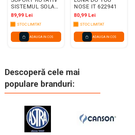
SUPORT ROTATIV
LUNA DO YOU
SISTEMUL SOLAR
NOSE IT 622941
21*7.5*24.5CM
89,99 Lei
80,99 Lei
LUNA 621966
STOC LIMITAT
STOC LIMITAT
ADAUGA IN COS
ADAUGA IN COS
Descoperă cele mai
populare branduri: