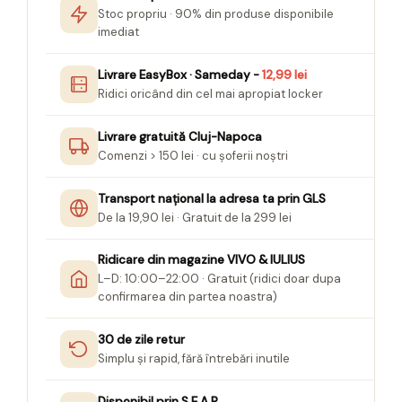
Seturi Creative pentru Copii
Stoc propriu · 90% din produse disponibile
imediat
Stampile Copii
Livrare EasyBox · Sameday -
12,99 lei
Ridici oricând din cel mai apropiat locker
Livrare gratuită Cluj-Napoca
Comenzi > 150 lei · cu șoferii noștri
Transport național la adresa ta prin GLS
De la 19,90 lei · Gratuit de la 299 lei
Ridicare din magazine VIVO & IULIUS
L–D: 10:00–22:00 · Gratuit (ridici doar dupa
confirmarea din partea noastra)
30 de zile retur
Simplu și rapid, fără întrebări inutile
Disponibil prin S.E.A.P.