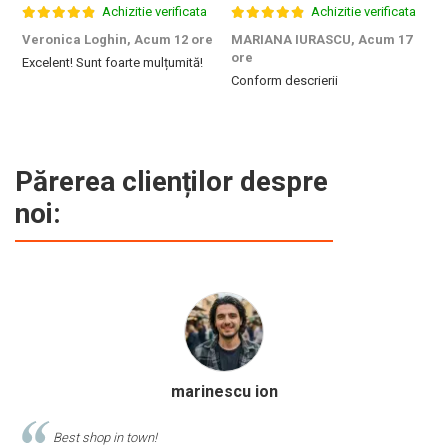
Achizitie verificata
Achizitie verificata
Veronica Loghin,
Acum 12 ore
MARIANA IURASCU,
Acum 17
G
ore
Excelent! Sunt foarte mulțumită!
M
Conform descrierii
e
m
d
p
f
b
Părerea clienților despre
c
noi:
Calinescu Matei
Comand produse de papetarie si birotica de cel putin 10 ani de la