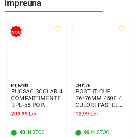
impreuna
Majewski
Creative
RUCSAC SCOLAR 4
POST IT CUB
COMPARTIMENTE
76*76MM 450F 4
BPL-58 POP
CULORI PASTEL
DEMON HUNTERS
122916
209,99 Lei
12,99 Lei
VIOLET 304767
40
IN STOC
99
IN STOC