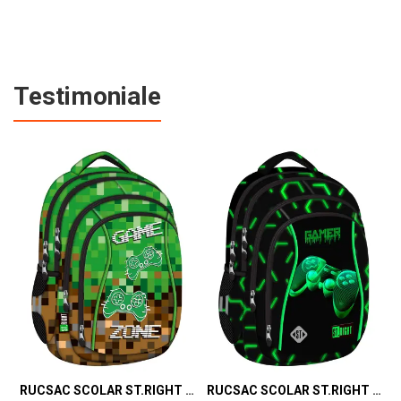
Testimoniale
RUCSAC SCOLAR ST.RIGHT 4 COMPARTIMENTE BP-04 GAME ZONE 698187
RUCSAC SCOLAR ST.RIGHT 4 COMPARTIMENTE BP-04 GREEN LEVEL 301339