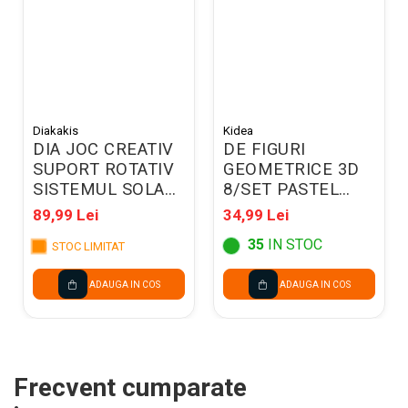
Diakakis
Kidea
DIA JOC CREATIV
DE FIGURI
SUPORT ROTATIV
GEOMETRICE 3D
SISTEMUL SOLAR
8/SET PASTEL
21*7.5*24.5CM
KIDEA M3DFGAKA
89,99 Lei
34,99 Lei
LUNA 621966
35
IN STOC
STOC LIMITAT
ADAUGA IN COS
ADAUGA IN COS
Frecvent cumparate