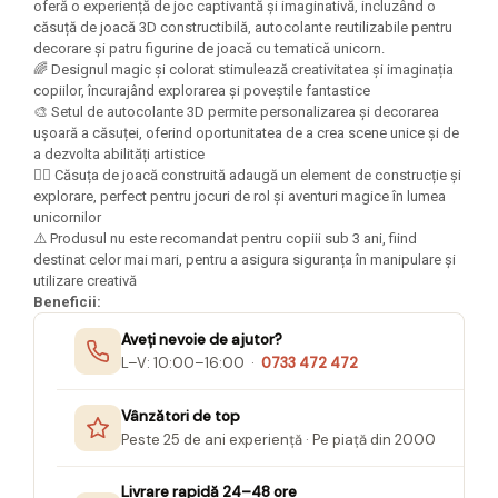
Felicitari Craciun
Decoratiuni Fetru
oferă o experiență de joc captivantă și imaginativă, incluzând o
magnet
căsuță de joacă 3D constructibilă, autocolante reutilizabile pentru
Figurine, Ornamente Pasla /Lemn/
Decoratiuni Moosgummi
Pasta modelatoare
decorare și patru figurine de joacă cu tematică unicorn.
Moos
Decoratiuni Papier Mache
🌈 Designul magic și colorat stimulează creativitatea și imaginația
Fundite, Panglici , Benzi Craciun
Harti de perete
Nasturi
copiilor, încurajând explorarea și poveștile fantastice
Globuri din plastic
🎨 Setul de autocolante 3D permite personalizarea și decorarea
Idei Creative
Creta scolara
ușoară a căsuței, oferind oportunitatea de a crea scene unice și de
Hartie Ambalaj Christmas
a dezvolta abilități artistice
Glob Pamantesc Scolar
idei de Cadouri Craciun
🧚‍♀️ Căsuța de joacă construită adaugă un element de construcție și
Materiale Didactice
Jucarii Craciun
explorare, perfect pentru jocuri de rol și aventuri magice în lumea
unicornilor
Lumanari tort, Confetti
Instrumente geometrie pentru
⚠️ Produsul nu este recomandat pentru copiii sub 3 ani, fiind
Muschi decor
tabla scolara
destinat celor mai mari, pentru a asigura siguranța în manipulare și
utilizare creativă
Perforatoare/ Sabloane cu forme de
Tablite de desenat magnetice
Beneficii:
Craciun
Sugativa
Sclipici/ Lipici cu sclipici/ Paiete
Aveți nevoie de ajutor?
Craciun
L–V: 10:00–16:00 ·
0733 472 472
Articole papetarie pentru copii
Servetele/ Farfurii/ Pahare/ Paie
Banda adeziva
Craciun
Vânzători de top
Seturi creative Christmas
Peste 25 de ani experiență · Pe piață din 2000
Compas scolar
Umbrele
Pixuri cu radiera
Livrare rapidă 24–48 ore