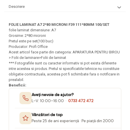
Felicitari Craciun
Decoratiuni Fetru
magnet
Descriere
Figurine, Ornamente Pasla /Lemn/
Decoratiuni Moosgummi
Pasta modelatoare
Moos
Decoratiuni Papier Mache
Fundite, Panglici , Benzi Craciun
Harti de perete
Nasturi
FOLIE LAMINAT A7 2*80 MICRONI F39 111*80MM 100/SET
Globuri din plastic
folie laminat dimensiune :A7
Idei Creative
Creta scolara
Grosime: 2*80 microni
Hartie Ambalaj Christmas
Pretul este pe set(100 buc)
Glob Pamantesc Scolar
idei de Cadouri Craciun
Producator: Profi Office
Materiale Didactice
Jucarii Craciun
Acest articol face parte din categoria: APARATURA PENTRU BIROU
> Folii de laminare>Folii de laminat
Lumanari tort, Confetti
Instrumente geometrie pentru
*** Fotografiile sunt cu caracter informativ si pot exista diferente
Muschi decor
tabla scolara
intre acestea si produs. Pretul si specificatiile tehnice nu constituie
Perforatoare/ Sabloane cu forme de
obligatie contractuala, acestea pot fi schimbate fara o notificare in
Tablite de desenat magnetice
Craciun
prealabil.
Beneficii:
Sugativa
Sclipici/ Lipici cu sclipici/ Paiete
Craciun
Aveți nevoie de ajutor?
Articole papetarie pentru copii
Servetele/ Farfurii/ Pahare/ Paie
L–V: 10:00–16:00 ·
0733 472 472
Banda adeziva
Craciun
Seturi creative Christmas
Vânzători de top
Compas scolar
Peste 25 de ani experiență · Pe piață din 2000
Umbrele
Pixuri cu radiera