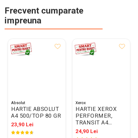
Frecvent cumparate
impreuna
Absolut
Xerox
HARTIE ABSOLUT
HARTIE XEROX
A4 500/TOP 80 GR
PERFORMER,
TRANSIT A4
23,90 Lei
500COLI/TOP 80G
24,90 Lei
003R90649