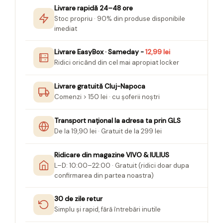
Seturi Creative pentru Copii
Livrare rapidă 24–48 ore
Stoc propriu · 90% din produse disponibile
Stampile Copii
imediat
Livrare EasyBox · Sameday -
12,99 lei
Ridici oricând din cel mai apropiat locker
Livrare gratuită Cluj-Napoca
Comenzi > 150 lei · cu șoferii noștri
Transport național la adresa ta prin GLS
De la 19,90 lei · Gratuit de la 299 lei
Ridicare din magazine VIVO & IULIUS
L–D: 10:00–22:00 · Gratuit (ridici doar dupa
confirmarea din partea noastra)
30 de zile retur
Simplu și rapid, fără întrebări inutile