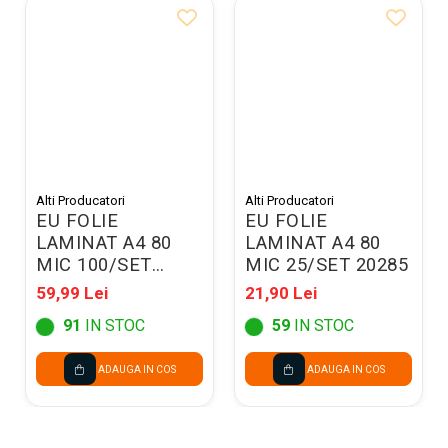
Alti Producatori
Alti Producatori
EU FOLIE
EU FOLIE
LAMINAT A4 80
LAMINAT A4 80
MIC 100/SET
MIC 25/SET 20285
20281
59,99 Lei
21,90 Lei
91
IN STOC
59
IN STOC
ADAUGA IN COS
ADAUGA IN COS