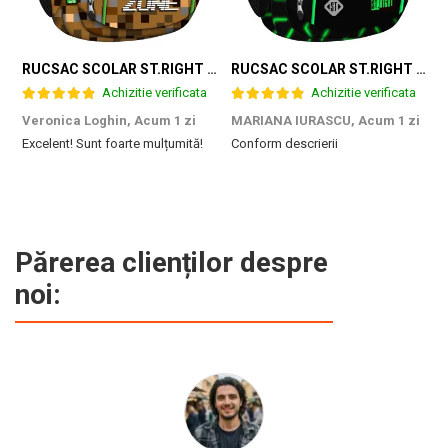
RUCSAC SCOLAR ST.RIGHT 4 COMPARTIMENTE BP-04 GAME ZONE 698187
RUCSAC SCOLAR ST.RIGHT 4 COMPARTIMENTE BP-04 GREEN LEVEL 301339
Achizitie verificata
Achizitie verificata
Veronica Loghin,
Acum 1 zi
MARIANA IURASCU,
Acum 1 zi
G
Excelent! Sunt foarte mulțumită!
Conform descrierii
M
e
m
d
p
f
b
Părerea clienților despre
c
noi: