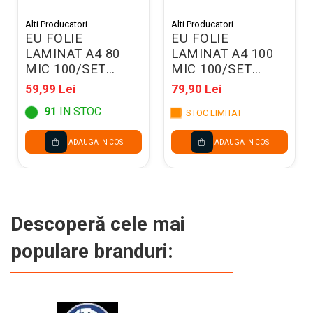
Alti Producatori
Alti Producatori
EU FOLIE
EU FOLIE
LAMINAT A4 80
LAMINAT A4 100
MIC 100/SET
MIC 100/SET
20281
20271
59,99 Lei
79,90 Lei
91
IN STOC
STOC LIMITAT
ADAUGA IN COS
ADAUGA IN COS
Descoperă cele mai
populare branduri: