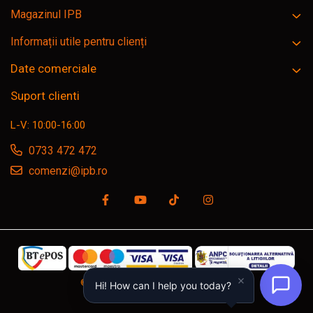
Magazinul IPB
Informații utile pentru clienți
Date comerciale
Suport clienti
L-V: 10:00-16:00
0733 472 472
comenzi@ipb.ro
©Copyright SC IPB SRL, ipb.ro © 2026
Hi! How can I help you today?