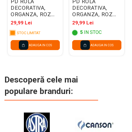
PD ROLA
PD ROLA
DECORATIVA,
DECORATIVA,
ORGANZA, ROZ
ORGANZA, ROZ
PAL 0.36x9M ORP-
DESCHIS 0.36x9M
29,99 Lei
29,99 Lei
081B
ORP-081J
5
IN STOC
STOC LIMITAT
ADAUGA IN COS
ADAUGA IN COS
Descoperă cele mai
populare branduri: