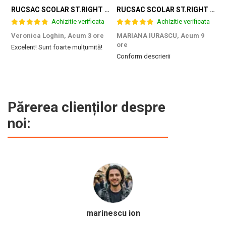
RUCSAC SCOLAR ST.RIGHT 4 COMPARTIMENTE BP-04 GAME ZONE 698187
RUCSAC SCOLAR ST.RIGHT 4 COMPARTIMENTE BP-04 GREEN LEVEL 301339
Achizitie verificata
Achizitie verificata
Veronica Loghin,
Acum 3 ore
MARIANA IURASCU,
Acum 9
G
ore
Excelent! Sunt foarte mulțumită!
M
Conform descrierii
e
m
d
p
f
b
Părerea clienților despre
c
noi:
Calinescu Matei