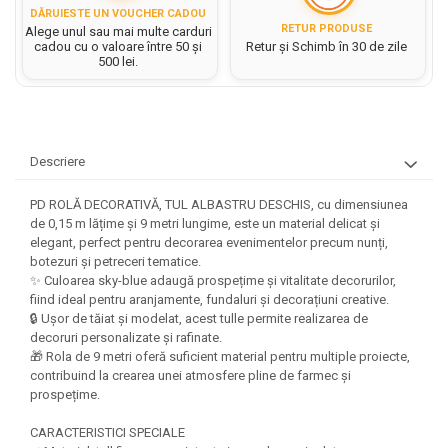
Rezerve caiet mecanic
Masini si Echipamente
DĂRUIESTE UN VOUCHER CADOU
Abtibilduri, Stickere Christmas
Rigle, echere si raportor
RETUR PRODUSE
Alege unul sau mai multe carduri
Sacose hartie si textil
Instrumente, Echipamente, Accesorii
cadou cu o valoare între 50 și
Retur și Schimb în 30 de zile
Articole de Papetarie Craciun
plastic
500 lei.
Perforatoare Forme Decorative
Baloane de Craciun si An Nou
Set hartie Colorata mix
Sticle, caserole, pusculite,
Bijuterii
Banda autoadeziva/ Stickere
suporturi copii
Fereastra
Diverse accesorii bijuterii
Etichete scolare
Bannere, Semne Craciun
Margele din Lemn
Descriere
Stickere scolare
Bile/ Conuri/ Globuri din Polistiren
Margele din plastic/ sticla
Braduti/ Stelute/ Accesorii impodobit
PD ROLĂ DECORATIVĂ, TUL ALBASTRU DESCHIS, cu dimensiunea
Seturi scolare
Margele Fuzibile
de 0,15 m lățime și 9 metri lungime, este un material delicat și
Carton Decor/ Hartie decor Craciun
Paiete, Strasuri si Pietricele
Plastilina, Planseta plastilina
elegant, perfect pentru decorarea evenimentelor precum nunți,
Casute Craciun
Perle
botezuri și petreceri tematice.
Radiera
Coronite/ Inele polistiren
✨ Culoarea sky-blue adaugă prospețime și vitalitate decorurilor,
Snur, sarma, elastic, fir
fiind ideal pentru aranjamente, fundaluri și decorațiuni creative.
Costume/ Costumatii Craciun si
Socotitoare, Betisoare
Decoratiuni
🔒 Ușor de tăiat și modelat, acest tulle permite realizarea de
accesorii
Carti de Colorat pentru copii
decoruri personalizate și rafinate.
Animale/ Insecte
Cutii, Sacose, Pungi, Ambalaje
🎁 Rola de 9 metri oferă suficient material pentru multiple proiecte,
Christmas
Carti Educative
Decoratiuni din Lemn
contribuind la crearea unei atmosfere pline de farmec și
prospețime.
Decoratiuni Craciun
Decoratiuni din polistiren
Carnetele notite copii
Diverse Articole de Craciun
Decoratiuni Diverse
CARACTERISTICI SPECIALE
Jurnale cu cheita, lacat,