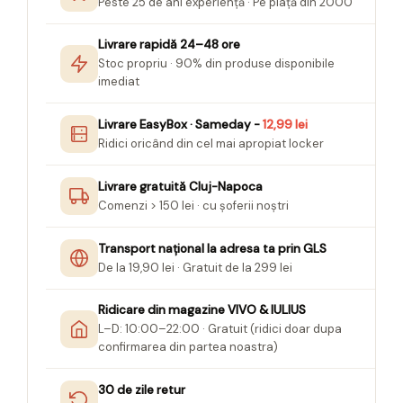
Peste 25 de ani experiență · Pe piață din 2000
Seturi Creative pentru Copii
Stampile Copii
Livrare rapidă 24–48 ore
Stoc propriu · 90% din produse disponibile
imediat
Livrare EasyBox · Sameday -
12,99 lei
Ridici oricând din cel mai apropiat locker
Livrare gratuită Cluj-Napoca
Comenzi > 150 lei · cu șoferii noștri
Transport național la adresa ta prin GLS
De la 19,90 lei · Gratuit de la 299 lei
Ridicare din magazine VIVO & IULIUS
L–D: 10:00–22:00 · Gratuit (ridici doar dupa
confirmarea din partea noastra)
30 de zile retur