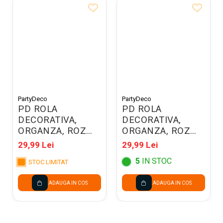
PartyDeco
PartyDeco
PD ROLA
PD ROLA
DECORATIVA,
DECORATIVA,
ORGANZA, ROZ
ORGANZA, ROZ
PAL 0.36x9M ORP-
DESCHIS 0.36x9M
29,99 Lei
29,99 Lei
081B
ORP-081J
5
IN STOC
STOC LIMITAT
ADAUGA IN COS
ADAUGA IN COS