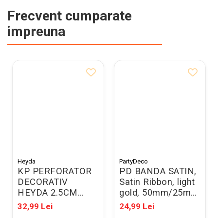
Frecvent cumparate
impreuna
Heyda
PartyDeco
KP PERFORATOR
PD BANDA SATIN,
DECORATIV
Satin Ribbon, light
HEYDA 2.5CM
gold, 50mm/25m
CERC 3687539
TS50-019J
32,99 Lei
24,99 Lei