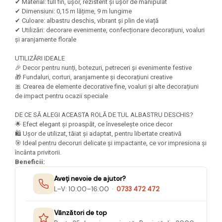
Felicitari Craciun
Decoratiuni Fetru
✔ Material: tull fin, ușor, rezistent și ușor de manipulat
magnet
✔ Dimensiuni: 0,15 m lățime, 9 m lungime
Figurine, Ornamente Pasla /Lemn/
Decoratiuni Moosgummi
✔ Culoare: albastru deschis, vibrant și plin de viață
Pasta modelatoare
Moos
Decoratiuni Papier Mache
✔ Utilizări: decorare evenimente, confecționare decorațiuni, voaluri
Fundite, Panglici , Benzi Craciun
Harti de perete
și aranjamente florale
Nasturi
Globuri din plastic
Idei Creative
Creta scolara
UTILIZĂRI IDEALE
Hartie Ambalaj Christmas
🎉 Decor pentru nunți, botezuri, petreceri și evenimente festive
Glob Pamantesc Scolar
idei de Cadouri Craciun
🎁 Fundaluri, corturi, aranjamente și decorațiuni creative
🎀 Crearea de elemente decorative fine, voaluri și alte decorațiuni
Materiale Didactice
Jucarii Craciun
de impact pentru ocazii speciale
Lumanari tort, Confetti
Instrumente geometrie pentru
Muschi decor
tabla scolara
DE CE SĂ ALEGI ACEASTA ROLĂ DE TUL ALBASTRU DESCHIS?
🌟 Efect elegant și proaspăt, ce înveselește orice decor
Perforatoare/ Sabloane cu forme de
Tablite de desenat magnetice
🛍️ Ușor de utilizat, tăiat și adaptat, pentru libertate creativă
Craciun
🎯 Ideal pentru decoruri delicate și impactante, ce vor impresiona și
Sugativa
Sclipici/ Lipici cu sclipici/ Paiete
încânta privitorii.
Craciun
Beneficii:
Articole papetarie pentru copii
Servetele/ Farfurii/ Pahare/ Paie
Aveți nevoie de ajutor?
Banda adeziva
Craciun
L–V: 10:00–16:00 ·
0733 472 472
Seturi creative Christmas
Compas scolar
Umbrele
Vânzători de top
Pixuri cu radiera