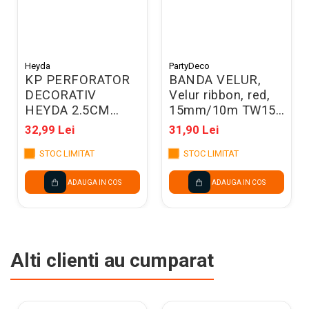
Heyda
PartyDeco
KP PERFORATOR
BANDA VELUR,
DECORATIV
Velur ribbon, red,
HEYDA 2.5CM
15mm/10m TW15-
CERC 3687539
007
32,99 Lei
31,90 Lei
STOC LIMITAT
STOC LIMITAT
ADAUGA IN COS
ADAUGA IN COS
Alti clienti au cumparat