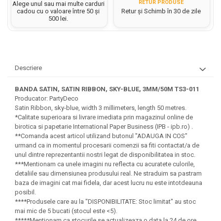
Hartie matriceala
RETUR PRODUSE
Alege unul sau mai multe carduri
Masini si Echipamente
cadou cu o valoare între 50 și
Retur și Schimb în 30 de zile
Abtibilduri, Stickere Christmas
Rigle, echere si raportor
Hartie tip pergament
500 lei.
Instrumente, Echipamente, Accesorii
Articole de Papetarie Craciun
plastic
Indigo
Perforatoare Forme Decorative
Baloane de Craciun si An Nou
Sticle, caserole, pusculite,
Bijuterii
Rezerve caiet mecanic
Banda autoadeziva/ Stickere
suporturi copii
Fereastra
Diverse accesorii bijuterii
Sacose hartie si textil
Descriere
Etichete scolare
Bannere, Semne Craciun
Margele din Lemn
Set hartie Colorata mix
Stickere scolare
Bile/ Conuri/ Globuri din Polistiren
BANDA SATIN, SATIN RIBBON, SKY-BLUE, 3MM/50M TS3-011
Margele din plastic/ sticla
Braduti/ Stelute/ Accesorii impodobit
Producator: PartyDeco
Seturi scolare
Margele Fuzibile
Satin Ribbon, sky-blue, width 3 millimeters, length 50 metres.
Carton Decor/ Hartie decor Craciun
Paiete, Strasuri si Pietricele
*Calitate superioara si livrare imediata prin magazinul online de
Plastilina, Planseta plastilina
Casute Craciun
birotica si papetarie International Paper Business (IPB - ipb.ro) .
Perle
Radiera
**Comanda acest articol utilizand butonul "ADAUGA IN COS"
Coronite/ Inele polistiren
Snur, sarma, elastic, fir
urmand ca in momentul procesarii comenzii sa fiti contactat/a de
Costume/ Costumatii Craciun si
Socotitoare, Betisoare
Decoratiuni
unul dintre reprezentantii nostri legat de disponibilitatea in stoc.
accesorii
***Mentionam ca unele imagini nu reflecta cu acuratete culorile,
Carti de Colorat pentru copii
Animale/ Insecte
Cutii, Sacose, Pungi, Ambalaje
detaliile sau dimensiunea produsului real. Ne straduim sa pastram
Christmas
Carti Educative
baza de imagini cat mai fidela, dar acest lucru nu este intotdeauna
Decoratiuni din Lemn
posibil.
Decoratiuni Craciun
Decoratiuni din polistiren
Carnetele notite copii
****Produsele care au la "DISPONIBILITATE: Stoc limitat" au stoc
Diverse Articole de Craciun
Decoratiuni Diverse
mai mic de 5 bucati (stocul este <5).
Jurnale cu cheita, lacat,
*****Mentionam ca stocurile se actualizeaza o data la 24 de ore,