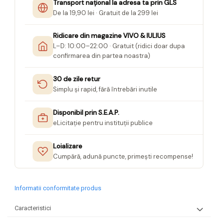
Transport național la adresa ta prin GLS
Seturi Creative pentru Copii
De la 19,90 lei · Gratuit de la 299 lei
Stampile Copii
Ridicare din magazine VIVO & IULIUS
L–D: 10:00–22:00 · Gratuit (ridici doar dupa
confirmarea din partea noastra)
30 de zile retur
Simplu și rapid, fără întrebări inutile
Disponibil prin S.E.A.P.
eLicitație pentru instituții publice
Loializare
Cumpără, adună puncte, primești recompense!
Informatii conformitate produs
Caracteristici