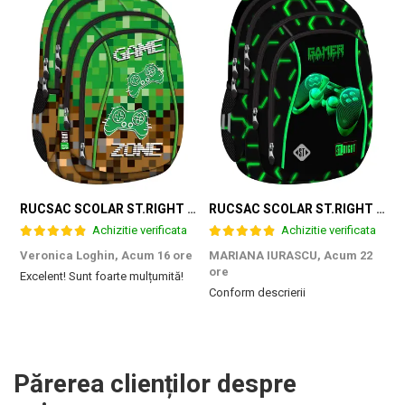
RUCSAC SCOLAR ST.RIGHT 4 COMPARTIMENTE BP-04 GAME ZONE 698187
RUCSAC SCOLAR ST.RIGHT 4 COMPARTIMENTE BP-04 GREEN LEVEL 301339
Achizitie verificata
Achizitie verificata
Veronica Loghin,
Acum 16 ore
MARIANA IURASCU,
Acum 22
G
ore
Excelent! Sunt foarte mulțumită!
M
Conform descrierii
e
m
d
p
f
b
Părerea clienților despre
c