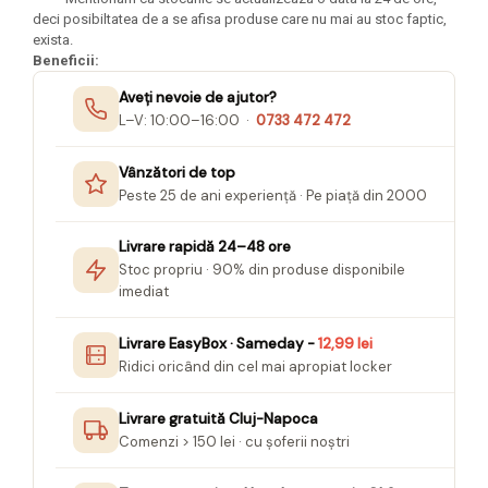
Felicitari Craciun
Decoratiuni Fetru
magnet
deci posibiltatea de a se afisa produse care nu mai au stoc faptic,
Figurine, Ornamente Pasla /Lemn/
Decoratiuni Moosgummi
exista.
Pasta modelatoare
Moos
Decoratiuni Papier Mache
Beneficii:
Fundite, Panglici , Benzi Craciun
Harti de perete
Nasturi
Aveți nevoie de ajutor?
Globuri din plastic
Idei Creative
L–V: 10:00–16:00 ·
0733 472 472
Creta scolara
Hartie Ambalaj Christmas
Glob Pamantesc Scolar
idei de Cadouri Craciun
Vânzători de top
Materiale Didactice
Jucarii Craciun
Peste 25 de ani experiență · Pe piață din 2000
Lumanari tort, Confetti
Instrumente geometrie pentru
Livrare rapidă 24–48 ore
Muschi decor
tabla scolara
Stoc propriu · 90% din produse disponibile
Perforatoare/ Sabloane cu forme de
Tablite de desenat magnetice
imediat
Craciun
Sugativa
Sclipici/ Lipici cu sclipici/ Paiete
Livrare EasyBox · Sameday -
12,99 lei
Craciun
Articole papetarie pentru copii
Ridici oricând din cel mai apropiat locker
Servetele/ Farfurii/ Pahare/ Paie
Banda adeziva
Craciun
Livrare gratuită Cluj-Napoca
Seturi creative Christmas
Compas scolar
Comenzi > 150 lei · cu șoferii noștri
Umbrele
Pixuri cu radiera