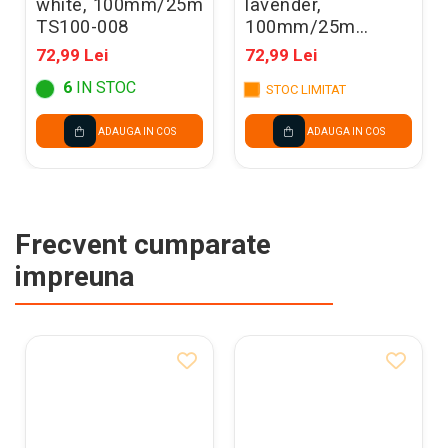
white, 100mm/25m
lavender,
TS100-008
100mm/25m
TS100-002
72,99 Lei
72,99 Lei
6
IN STOC
STOC LIMITAT
ADAUGA IN COS
ADAUGA IN COS
Frecvent cumparate
impreuna