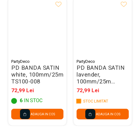
PartyDeco
PartyDeco
PD BANDA SATIN
PD BANDA SATIN
white, 100mm/25m
lavender,
TS100-008
100mm/25m
TS100-002
72,99 Lei
72,99 Lei
6
IN STOC
STOC LIMITAT
ADAUGA IN COS
ADAUGA IN COS