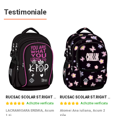
Testimoniale
RUCSAC SCOLAR ST.RIGHT 4 COMPARTIMENTE BP-01 K-POP RHYTHM 698002
RUCSAC SCOLAR ST.RIGHT 4 COMPARTIMENTE BP-01 FLOWER MOOD 697036
Achizitie verificata
Achizitie verificata
LACRAMIOARA EREMIA,
Acum
Atomei Ana iuliana,
Acum 2
T
1 zi
zile