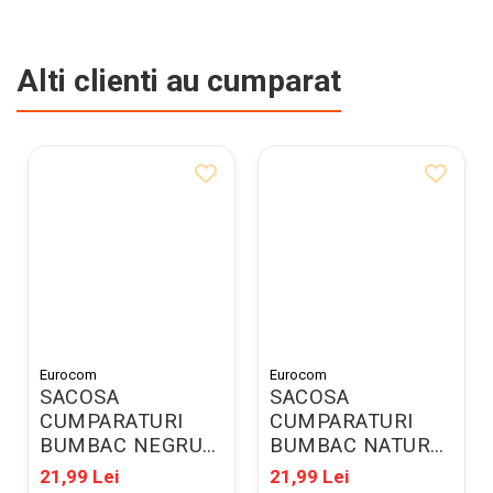
Alti clienti au cumparat
Eurocom
Eurocom
SACOSA
SACOSA
CUMPARATURI
CUMPARATURI
BUMBAC NEGRU
BUMBAC NATUR
42*38*10CM
42*38*10CM
21,99 Lei
21,99 Lei