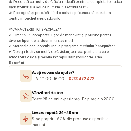
Felicitari Craciun
Decoratiuni Fetru
🎄 Decorată cu motiv de Crăciun, ideală pentru a completa tematica
magnet
sărbătorilor și a aduce bucurie în sezonul festiv
Figurine, Ornamente Pasla /Lemn/
Decoratiuni Moosgummi
Pasta modelatoare
🌿 Ecologică și practică, fiind o soluție prietenoasă cu natura
Moos
Decoratiuni Papier Mache
pentru împachetarea cadourilor
Fundite, Panglici , Benzi Craciun
Harti de perete
Nasturi
Globuri din plastic
**CARACTERISTICI SPECIALE**
Idei Creative
Creta scolara
✔ Dimensiuni compacte, ușor de manevrat și potrivite pentru
Hartie Ambalaj Christmas
diverse tipuri de cadouri mici sau medii
Glob Pamantesc Scolar
idei de Cadouri Craciun
✔ Materiale eco, contribuind la protejarea mediului înconjurător
Materiale Didactice
Jucarii Craciun
✔ Design festiv cu motiv de Crăciun, perfect pentru a crea o
atmosferă caldă și veselă în timpul sărbătorilor de iarnă
Lumanari tort, Confetti
Instrumente geometrie pentru
Beneficii:
Muschi decor
tabla scolara
Aveți nevoie de ajutor?
Perforatoare/ Sabloane cu forme de
Tablite de desenat magnetice
L–V: 10:00–16:00 ·
0733 472 472
Craciun
Sugativa
Sclipici/ Lipici cu sclipici/ Paiete
Vânzători de top
Craciun
Articole papetarie pentru copii
Peste 25 de ani experiență · Pe piață din 2000
Servetele/ Farfurii/ Pahare/ Paie
Banda adeziva
Craciun
Livrare rapidă 24–48 ore
Seturi creative Christmas
Compas scolar
Stoc propriu · 90% din produse disponibile
Umbrele
imediat
Pixuri cu radiera