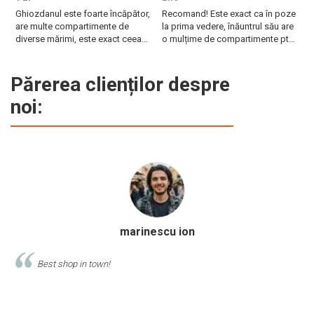
B
Ghiozdanul este foarte încăpător,
Recomand! Este exact ca în poze
r
are multe compartimente de
la prima vedere, înăuntrul său are
diverse mărimi, este exact ceea
o mulțime de compartimente pt
ce are nevoie fiica mea. Vă
diferite obiecte, are burete pe
mulțumesc!
spate și la bretele. Foarte frumos
și pare foarte rezistent!
Părerea clienților despre
Fermoarele sunt de asemenea de
noi:
calitate și mânerul ...
Calinescu Matei
Comand produse de papetarie si birotica de cel putin 10 ani de la
acest magazin, si am doar cuvinte de lauda despre ei!