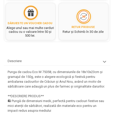
Hartie matriceala
Masini si Echipamente
Abtibilduri, Stickere Christmas
Rigle, echere si raportor
Hartie tip pergament
Instrumente, Echipamente, Accesorii
Articole de Papetarie Craciun
plastic
Indigo
Perforatoare Forme Decorative
Baloane de Craciun si An Nou
Sticle, caserole, pusculite,
DĂRUIESTE UN VOUCHER CADOU
Bijuterii
Rezerve caiet mecanic
Banda autoadeziva/ Stickere
suporturi copii
RETUR PRODUSE
Alege unul sau mai multe carduri
Fereastra
cadou cu o valoare între 50 și
Retur și Schimb în 30 de zile
Diverse accesorii bijuterii
Sacose hartie si textil
Etichete scolare
500 lei.
Bannere, Semne Craciun
Margele din Lemn
Set hartie Colorata mix
Stickere scolare
Bile/ Conuri/ Globuri din Polistiren
Margele din plastic/ sticla
Braduti/ Stelute/ Accesorii impodobit
Seturi scolare
Margele Fuzibile
Carton Decor/ Hartie decor Craciun
Paiete, Strasuri si Pietricele
Plastilina, Planseta plastilina
Descriere
Casute Craciun
Perle
Radiera
Coronite/ Inele polistiren
Punga de cadou Eco M 75058, cu dimensiunile de 18x10x23cm și
Snur, sarma, elastic, fir
gramajul de 150g, este o alegere ecologică și festivă pentru
Costume/ Costumatii Craciun si
Socotitoare, Betisoare
Decoratiuni
ambalarea cadourilor de Crăciun și Anul Nou, având un motiv de
accesorii
Carti de Colorat pentru copii
sărbătoare care adaugă un plus de farmec și originalitate darurilor.
Animale/ Insecte
Cutii, Sacose, Pungi, Ambalaje
Christmas
Carti Educative
Decoratiuni din Lemn
**DESCRIERE PRODUS**
Decoratiuni Craciun
🛍️ Pungă de dimensiuni medii, perfectă pentru cadouri festive sau
Decoratiuni din polistiren
Carnetele notite copii
mici atenții de sărbători, realizată din materiale eco pentru un
Diverse Articole de Craciun
Decoratiuni Diverse
impact redus asupra mediului
Jurnale cu cheita, lacat,