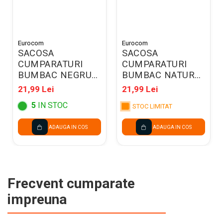
Eurocom
Eurocom
SACOSA
SACOSA
CUMPARATURI
CUMPARATURI
BUMBAC NEGRU
BUMBAC NATUR
42*38*10CM
42*38*10CM
21,99 Lei
21,99 Lei
EC100 130GR
EC100 130GR
5
IN STOC
9402602
9402621
STOC LIMITAT
ADAUGA IN COS
ADAUGA IN COS
Frecvent cumparate
impreuna