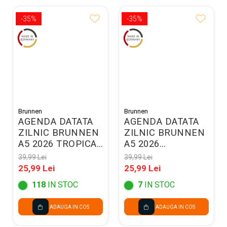
-35%
-35%
Brunnen
Brunnen
AGENDA DATATA
AGENDA DATATA
ZILNIC BRUNNEN
ZILNIC BRUNNEN
A5 2026 TROPICAL
A5 2026
79515016
BALACRON SALVIE
39,99 Lei
39,99 Lei
79561806
25,99 Lei
25,99 Lei
118
IN STOC
7
IN STOC
ADAUGA IN COS
ADAUGA IN COS