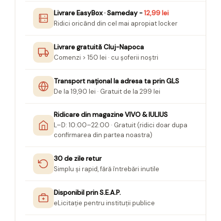
Seturi Creative pentru Copii
Livrare EasyBox · Sameday -
12,99 lei
Ridici oricând din cel mai apropiat locker
Stampile Copii
Livrare gratuită Cluj-Napoca
Comenzi > 150 lei · cu șoferii noștri
Transport național la adresa ta prin GLS
De la 19,90 lei · Gratuit de la 299 lei
Ridicare din magazine VIVO & IULIUS
L–D: 10:00–22:00 · Gratuit (ridici doar dupa
confirmarea din partea noastra)
30 de zile retur
Simplu și rapid, fără întrebări inutile
Disponibil prin S.E.A.P.
eLicitație pentru instituții publice