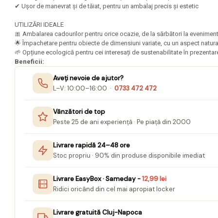
Mape Birou/ Dosare Scolare
✔ Ușor de manevrat și de tăiat, pentru un ambalaj precis și estetic
Trusa geometrie scolara
UTILIZĂRI IDEALE
Rigle, echere si raportor
🎀 Ambalarea cadourilor pentru orice ocazie, de la sărbători la evenime
plastic
🌟 Împachetare pentru obiecte de dimensiuni variate, cu un aspect natural
🌱 Opțiune ecologică pentru cei interesați de sustenabilitate în prezenta
Sticle, caserole, pusculite,
Beneficii:
suporturi copii
Aveți nevoie de ajutor?
Etichete scolare
L–V: 10:00–16:00 ·
0733 472 472
Stickere scolare
Vânzători de top
Seturi scolare
Peste 25 de ani experiență · Pe piață din 2000
Plastilina, Planseta plastilina
Livrare rapidă 24–48 ore
Radiera
Stoc propriu · 90% din produse disponibile imediat
Socotitoare, Betisoare
Livrare EasyBox · Sameday -
12,99 lei
Carti de Colorat pentru copii
Ridici oricând din cel mai apropiat locker
Carti Educative
Livrare gratuită Cluj-Napoca
Carnetele notite copii