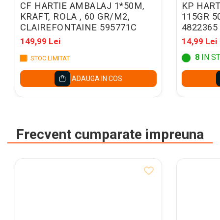
Caiete mecanice A4
CF HARTIE AMBALAJ 1*50M,
KP HART
Caiete mecanice A5
KRAFT, ROLA , 60 GR/M2,
115GR 5
CLAIREFONTAINE 595771C
4822365
Indecsi autoadezivi,
pagemarkere
149,99 Lei
14,99 Lei
Separatoare index si
8
IN S
STOC LIMITAT
separatoare biblioraft
ADAUGA IN COS
Dosare carton
Dosare extensibile
Dosare suspendabile si
suporturi
Frecvent cumparate impreuna
Dosar plic din plastic cu elastic
Mape plastic cu elastic
Mape de prezentare cu folii
Mape tip plic cu capsa
Serviete pentru documente