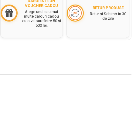
DĂRUIESTE UN
VOUCHER CADOU
RETUR PRODUSE
Alege unul sau mai
Retur și Schimb în 30
multe carduri cadou
de zile
cu o valoare între 50 și
500 lei.