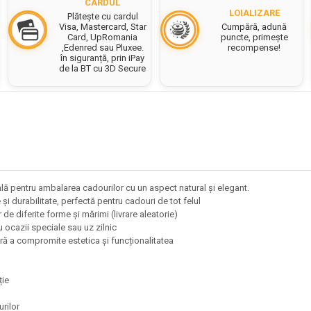
CARDUL
LOIALIZARE
Plătește cu cardul
Cumpără, adună
Visa, Mastercard, Star
puncte, primește
Card, UpRomania
recompense!
,Edenred sau Pluxee.
în siguranță, prin iPay
de la BT cu 3D Secure
ă pentru ambalarea cadourilor cu un aspect natural și elegant.
și durabilitate, perfectă pentru cadouri de tot felul
de diferite forme și mărimi (livrare aleatorie)
ru ocazii speciale sau uz zilnic
ără a compromite estetica și funcționalitatea
cție
urilor