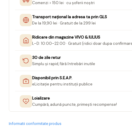
Comenzi > 150 lei · cu șoferii noștri
Jurnale cu cheita, lacat,
magnet
Transport național la adresa ta prin GLS
De la 19,90 lei · Gratuit de la 299 lei
Pasta modelatoare
Harti de perete
Ridicare din magazine VIVO & IULIUS
Creta scolara
L–D: 10:00–22:00 · Gratuit (ridici doar dupa confirmar
Glob Pamantesc Scolar
30 de zile retur
Materiale Didactice
Simplu și rapid, fără întrebări inutile
Instrumente geometrie pentru
Disponibil prin S.E.A.P.
tabla scolara
eLicitație pentru instituții publice
Tablite de desenat magnetice
Loializare
Sugativa
Cumpără, adună puncte, primești recompense!
Articole papetarie pentru copii
Banda adeziva
Informatii conformitate produs
Compas scolar