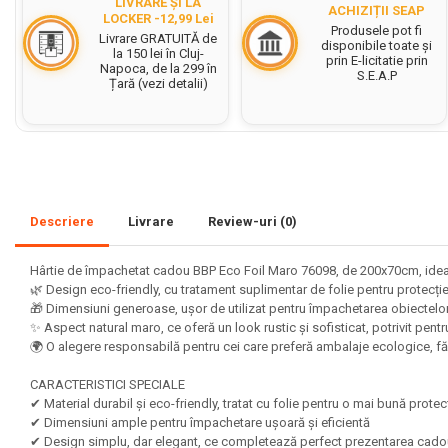
LIVRARE ȘI LA
ACHIZIȚII SEAP
LOCKER -12,99 Lei
Set acuarele tempera
Produsele pot fi
Livrare GRATUITĂ de
disponibile toate și
la 150 lei în Cluj-
prin E-licitatie prin
Culori si vopsele acrilice
Napoca, de la 299 în
S.E.A.P
Țară (vezi detalii)
Acuarele Guase
Pahare, palete si sorturi
pictura copii
Pensule scoala copii
Pensule cu rezervor
Descriere
Livrare
Review-uri
(0)
Pensule scolare bucata
Pensule scolare set
Hârtie de împachetat cadou BBP Eco Foil Maro 76098, de 200x70cm, ideal
🌿 Design eco-friendly, cu tratament suplimentar de folie pentru protecție 
Lipiciuri
🎁 Dimensiuni generoase, ușor de utilizat pentru împachetarea obiectelor 
Foarfece pentru copii
✨ Aspect natural maro, ce oferă un look rustic și sofisticat, potrivit pent
🌍 O alegere responsabilă pentru cei care preferă ambalaje ecologice, f
Hartie si carton colorate
CARACTERISTICI SPECIALE
Hartie Creponata, Hartie
✔ Material durabil și eco-friendly, tratat cu folie pentru o mai bună prote
Glasata
✔ Dimensiuni ample pentru împachetare ușoară și eficientă
✔ Design simplu, dar elegant, ce completează perfect prezentarea cado