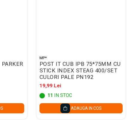
MP*
 PARKER
POST IT CUB IPB 75*75MM CU
STICK INDEX STEAG 400/SET
CULORI PALE PN192
19,99 Lei
11
IN STOC
OS
ADAUGA IN COS