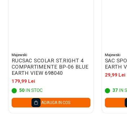
Mape conferinta, semnaturi
Mape cu multiple
compartimente
Caseta bani
Clipboarduri
Folii de Ambalare
Pungi cu fermoar
Majewski
Majewski
RUCSAC SCOLAR ST.RIGHT 4
SAC SPO
Sfoara si Elastice
COMPARTIMENTE BP-06 BLUE
EARTH V
Suporturi si mape carti vizita
EARTH VIEW 698040
29,99 Lei
179,99 Lei
ARTICOLE DE BIROU
Suporturi instrumente de scris
50
IN STOC
37
IN 
Suporturi verticale pentru
ADAUGA IN COS
documente
Tavite pentru documente
Benzi adezive si dispensere