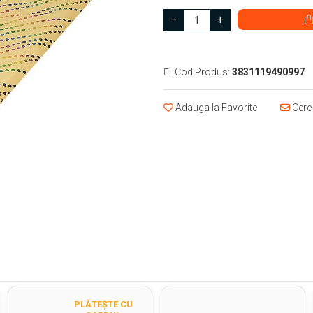
Cod Produs:
3831119490997
Adauga la Favorite
Cere 
PLĂTEȘTE CU