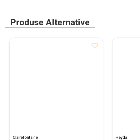
Pixuri cu radiera
Seturi Creative pentru Copii
Produse Alternative
Stampile Copii
ORGANIZARE SI ARHIVARE
Bibliorafturi
Alonje indosariere
Etichete pentru bibliorafturi
Folii de protectie pentru
documente
Dosare plastic cu sina pt
documente
Mape carton cu elastic
Cutii si containere arhivare
Caiete mecanice
Clairefontaine
Heyda