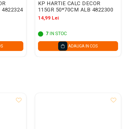
OR
KP HARTIE CALC DECOR
 4822324
115GR 50*70CM ALB 4822300
14,99 Lei
7
IN STOC
OS
ADAUGA IN COS