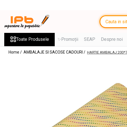
Toate Produsele
RECHIZITE SCOLARE IPB
Ghiozdane, Rucsacuri, Trolere
Toate Produsele
✨Promoții
SEAP
Despre noi
Penare, Etuiuri, Necessaire
Home /
AMBALAJE SI SACOSE CADOURI /
HARTIE AMBALAJ 200*7
Saci de sport, Borsete
Caiete
Caiete cu 2 sau mai multe
subiecte
Caiete de Calitate
Blocuri de desen
Coperți
Stilouri si Rollere cu Cerneala