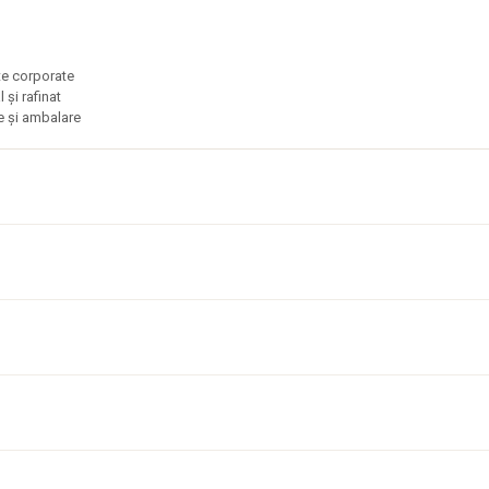
nte corporate
 și rafinat
re și ambalare