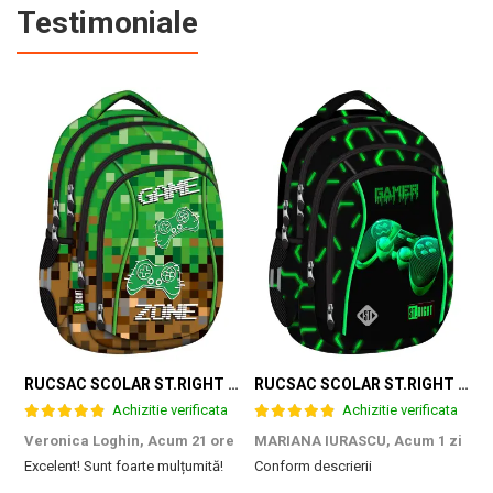
Testimoniale
RUCSAC SCOLAR ST.RIGHT 4 COMPARTIMENTE BP-04 GAME ZONE 698187
RUCSAC SCOLAR ST.RIGHT 4 COMPARTIMENTE BP-04 GREEN LEVEL 301339
Achizitie verificata
Achizitie verificata
Veronica Loghin,
Acum 21 ore
MARIANA IURASCU,
Acum 1 zi
G
Excelent! Sunt foarte mulțumită!
Conform descrierii
M
e