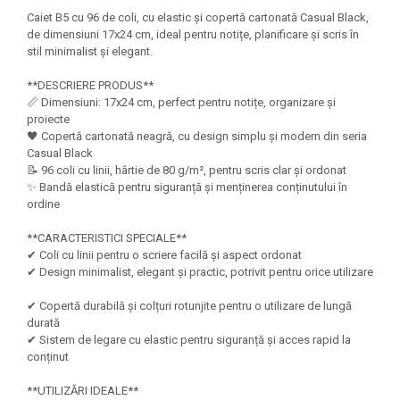
Felicitari Craciun
Decoratiuni Fetru
magnet
Caiet B5 cu 96 de coli, cu elastic și copertă cartonată Casual Black,
Figurine, Ornamente Pasla /Lemn/
Decoratiuni Moosgummi
de dimensiuni 17x24 cm, ideal pentru notițe, planificare și scris în
Pasta modelatoare
Moos
Decoratiuni Papier Mache
stil minimalist și elegant.
Fundite, Panglici , Benzi Craciun
Harti de perete
Nasturi
**DESCRIERE PRODUS**
Globuri din plastic
Idei Creative
Creta scolara
📏 Dimensiuni: 17x24 cm, perfect pentru notițe, organizare și
Hartie Ambalaj Christmas
proiecte
Glob Pamantesc Scolar
idei de Cadouri Craciun
🖤 Copertă cartonată neagră, cu design simplu și modern din seria
Casual Black
Materiale Didactice
Jucarii Craciun
📝 96 coli cu linii, hârtie de 80 g/m², pentru scris clar și ordonat
Lumanari tort, Confetti
Instrumente geometrie pentru
✨ Bandă elastică pentru siguranță și menținerea conținutului în
Muschi decor
ordine
tabla scolara
Perforatoare/ Sabloane cu forme de
Tablite de desenat magnetice
**CARACTERISTICI SPECIALE**
Craciun
✔ Coli cu linii pentru o scriere facilă și aspect ordonat
Sugativa
Sclipici/ Lipici cu sclipici/ Paiete
✔ Design minimalist, elegant și practic, potrivit pentru orice utilizare
Craciun
Articole papetarie pentru copii
✔ Copertă durabilă și colțuri rotunjite pentru o utilizare de lungă
Servetele/ Farfurii/ Pahare/ Paie
durată
Banda adeziva
Craciun
✔ Sistem de legare cu elastic pentru siguranță și acces rapid la
Seturi creative Christmas
Compas scolar
conținut
Umbrele
Pixuri cu radiera
**UTILIZĂRI IDEALE**