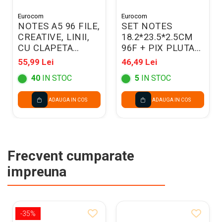
Eurocom
Eurocom
NOTES A5 96 FILE,
SET NOTES
CREATIVE, LINII,
18.2*23.5*2.5CM
CU CLAPETA
96F + PIX PLUTA
778062
7076621
55,99 Lei
46,49 Lei
40
IN STOC
5
IN STOC
ADAUGA IN COS
ADAUGA IN COS
Frecvent cumparate
impreuna
-35%