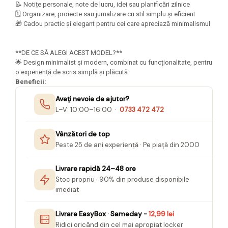
📝 Notițe personale, note de lucru, idei sau planificări zilnice
Seturi Creative pentru Copii
🗓️ Organizare, proiecte sau jurnalizare cu stil simplu și eficient
Stampile Copii
🎁 Cadou practic și elegant pentru cei care apreciază minimalismul
**DE CE SĂ ALEGI ACEST MODEL?**
🌟 Design minimalist și modern, combinat cu funcționalitate, pentru
o experiență de scris simplă și plăcută
Beneficii:
Aveți nevoie de ajutor?
L–V: 10:00–16:00 ·
0733 472 472
Vânzători de top
Peste 25 de ani experiență · Pe piață din 2000
Livrare rapidă 24–48 ore
Stoc propriu · 90% din produse disponibile
imediat
Livrare EasyBox · Sameday -
12,99 lei
Ridici oricând din cel mai apropiat locker