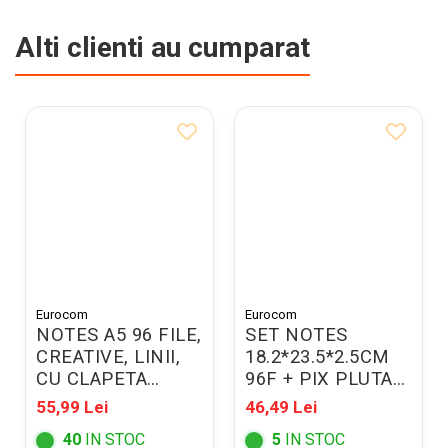
Alti clienti au cumparat
Eurocom
Eurocom
NOTES A5 96 FILE,
SET NOTES
CREATIVE, LINII,
18.2*23.5*2.5CM
CU CLAPETA
96F + PIX PLUTA
778062
7076621
55,99 Lei
46,49 Lei
40
IN STOC
5
IN STOC