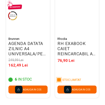
Brunnen
Rhodia
AGENDA DATATA
RH EXABOOK
ZILNIC A4
CAIET
UNIVERSALA/PERPETUA,
REINCARCABIL A5
NEAGRA 2200290
80F SPIRA DR PP
249,99 Lei
76,90 Lei
BLACK RHODIA
162,49 Lei
132576C
6
IN STOC
STOC LIMITAT
ADAUGA IN COS
ADAUGA IN COS