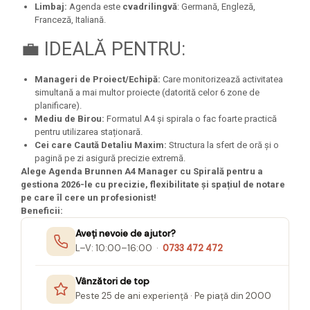
Limbaj:
Agenda este
cvadrilingvă
: Germană, Engleză,
Franceză, Italiană.
💼 IDEALĂ PENTRU:
Manageri de Proiect/Echipă:
Care monitorizează activitatea
simultană a mai multor proiecte (datorită celor 6 zone de
planificare).
Mediu de Birou:
Formatul A4 și spirala o fac foarte practică
pentru utilizarea staționară.
Cei care Caută Detaliu Maxim:
Structura la sfert de oră și o
pagină pe zi asigură precizie extremă.
Alege Agenda Brunnen A4 Manager cu Spirală pentru a
gestiona 2026-le cu precizie, flexibilitate și spațiul de notare
pe care îl cere un profesionist!
Beneficii:
Aveți nevoie de ajutor?
L–V: 10:00–16:00 ·
0733 472 472
Vânzători de top
Peste 25 de ani experiență · Pe piață din 2000