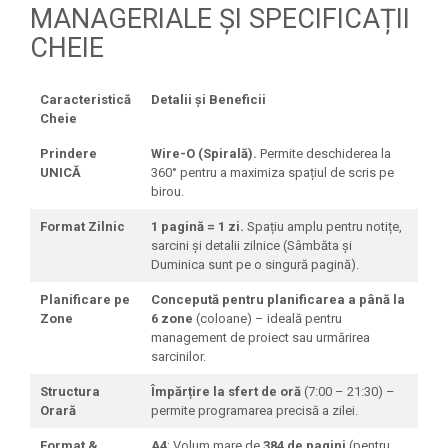
MANAGERIALE ȘI SPECIFICAȚII
CHEIE
Caracteristică
Detalii și Beneficii
Cheie
Prindere
Wire-O (Spirală).
Permite deschiderea la
UNICĂ
360° pentru a maximiza spațiul de scris pe
birou.
Format Zilnic
1 pagină = 1 zi.
Spațiu amplu pentru notițe,
sarcini și detalii zilnice (Sâmbăta și
Duminica sunt pe o singură pagină).
Planificare pe
Concepută pentru planificarea a până la
Zone
6 zone
(coloane) – ideală pentru
management de proiect sau urmărirea
sarcinilor.
Structura
Împărțire la sfert de oră
(7:00 – 21:30) –
Orară
permite programarea precisă a zilei.
Format &
A4
; Volum mare de
384 de pagini
(pentru