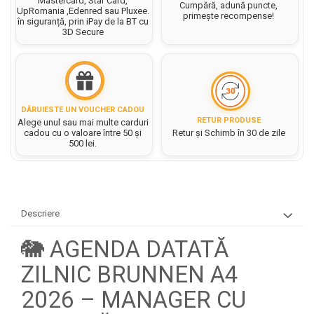
Felicitari Craciun
Mastercard, Star Card,
Decoratiuni Fetru
Cumpără, adună puncte,
magnet
UpRomania ,Edenred sau Pluxee.
primește recompense!
Figurine, Ornamente Pasla /Lemn/
Decoratiuni Moosgummi
în siguranță, prin iPay de la BT cu
Pasta modelatoare
3D Secure
Moos
Decoratiuni Papier Mache
Fundite, Panglici , Benzi Craciun
Harti de perete
Nasturi
Globuri din plastic
Idei Creative
Creta scolara
Hartie Ambalaj Christmas
Glob Pamantesc Scolar
idei de Cadouri Craciun
DĂRUIESTE UN VOUCHER CADOU
RETUR PRODUSE
Alege unul sau mai multe carduri
Materiale Didactice
Jucarii Craciun
cadou cu o valoare între 50 și
Retur și Schimb în 30 de zile
Lumanari tort, Confetti
500 lei.
Instrumente geometrie pentru
Muschi decor
tabla scolara
Perforatoare/ Sabloane cu forme de
Tablite de desenat magnetice
Craciun
Sugativa
Sclipici/ Lipici cu sclipici/ Paiete
Descriere
Craciun
Articole papetarie pentru copii
🐘 AGENDA DATATĂ
Servetele/ Farfurii/ Pahare/ Paie
Banda adeziva
Craciun
ZILNIC BRUNNEN A4
Seturi creative Christmas
Compas scolar
2026 – MANAGER CU
Umbrele
Pixuri cu radiera