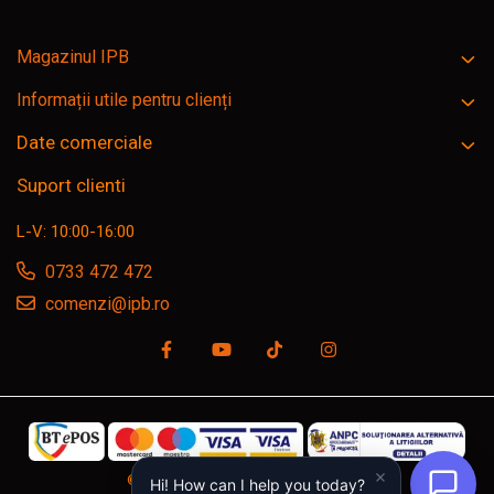
Magazinul IPB
Informații utile pentru clienți
Date comerciale
Suport clienti
L-V: 10:00-16:00
0733 472 472
comenzi@ipb.ro
©Copyright SC IPB SRL, ipb.ro © 2026
Hi! How can I help you today?