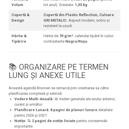
Volum
tot anul). Greutate:
1,03 kg.
Copertă &
Copertă din Plastic Reflection, Culoare
Design
GRI METALIC.
Aspect modern, sobru și
rezistent la uzură.
Hârtie &
Hârtie de
70 g/m²
; calendar tipărit în culori
Tipărire
contrastante
Negru/Roșu
.
📚 ORGANIZARE PE TERMEN
LUNG ȘI ANEXE UTILE
Această agendă Brunnen se remarcă prin orientarea sa către
planificarea complexă și extinsă:
Vedere Multi-Anuală:
📅 Vederi generale ale anului anterior,
curent și următor.
Planificare Lunară:
8 pagini de planuri lunare
detaliate
pentru 2026 și 2027.
Notițe:
📝
2 pagini de notițe liniate
pentru consemnări
importante.