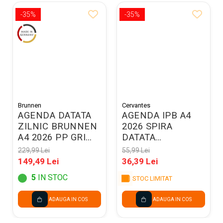
-35%
-35%
Brunnen
Cervantes
AGENDA DATATA
AGENDA IPB A4
ZILNIC BRUNNEN
2026 SPIRA
A4 2026 PP GRI
DATATA
METALIC
SAPTAMANAL
229,99 Lei
55,99 Lei
78965906
PB26-43-2
149,49 Lei
36,39 Lei
5
IN STOC
STOC LIMITAT
ADAUGA IN COS
ADAUGA IN COS