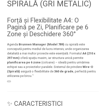
SPIRALĂ (GRI METALIC)
Seturi Creative pentru Copii
Stampile Copii
Forță și Flexibilitate A4: O
Pagină pe Zi, Planificare pe 6
Zone și Deschidere 360°
Agenda
Brunnen Manager (Model 789)
cu spirală este
concepută pentru mediul de lucru intensiv, unde organizarea
detaliată a mai multor proiecte este esențială. Formatul
A4 (210 x
297 mm)
oferă spațiu maxim, iar structura unică permite
planificarea pe 6 zone
(coloane) – ideală pentru urmărirea
echipei sau a proiectelor paralele. Sistemul de prindere
Wire-O
(Spirală)
asigură o flexibilitate de
360 de grade
, perfectă pentru
1
utilizarea pe birou.
✨ CARACTERISTICI