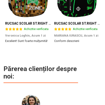
RUCSAC SCOLAR ST.RIGHT 4 COMPARTIMENTE BP-04 GAME ZONE 698187
RUCSAC SCOLAR ST.RIGHT 4 COMPARTIMENTE BP-04 GREEN LEVEL 301339
Achizitie verificata
Achizitie verificata
Veronica Loghin,
Acum 1 zi
MARIANA IURASCU,
Acum 1 zi
G
Excelent! Sunt foarte mulțumită!
Conform descrierii
M
e
m
d
p
f
b
Părerea clienților despre
c
noi: