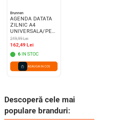
Brunnen
AGENDA DATATA
ZILNIC A4
UNIVERSALA/PERPETUA,
NEAGRA 2200290
249,99 Lei
162,49 Lei
6
IN STOC
ADAUGA IN COS
Descoperă cele mai
populare branduri: