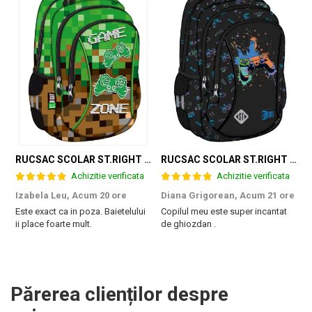
RUCSAC SCOLAR ST.RIGHT 3 COMPARTIMENTE GAME ZONE BP-26 301384
RUCSAC SCOLAR ST.RIGHT 3 COMPARTIMENTE GAME CONTROLLER SPLASH BP-26 697562
Achizitie verificata
Achizitie verificata
Izabela Leu,
Acum 20 ore
Diana Grigorean,
Acum 21 ore
C
Este exact ca in poza. Baietelului
Copilul meu este super incantat
F
ii place foarte mult.
de ghiozdan .
a
g
M
Părerea clienților despre