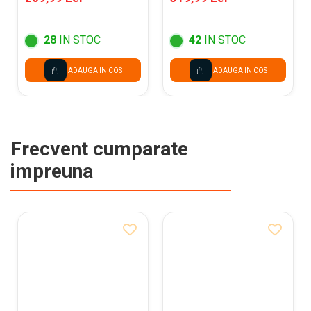
VIOLET 304767
300738
28
IN STOC
42
IN STOC
ADAUGA IN COS
ADAUGA IN COS
Frecvent cumparate
impreuna