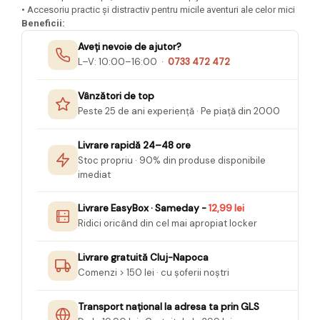
• Accesoriu practic și distractiv pentru micile aventuri ale celor mici
Seturi Creative pentru Copii
Beneficii:
Stampile Copii
Aveți nevoie de ajutor?
L–V: 10:00–16:00 ·
0733 472 472
Vânzători de top
Peste 25 de ani experiență · Pe piață din 2000
Livrare rapidă 24–48 ore
Stoc propriu · 90% din produse disponibile
imediat
Livrare EasyBox · Sameday -
12,99 lei
Ridici oricând din cel mai apropiat locker
Livrare gratuită Cluj-Napoca
Comenzi > 150 lei · cu șoferii noștri
Transport național la adresa ta prin GLS