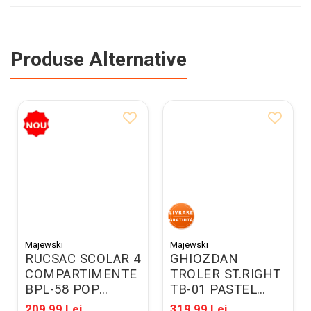
Produse Alternative
Majewski
Majewski
RUCSAC SCOLAR 4
GHIOZDAN
COMPARTIMENTE
TROLER ST.RIGHT
BPL-58 POP
TB-01 PASTEL
DEMON HUNTERS
BUTTERFLY
209,99 Lei
319,99 Lei