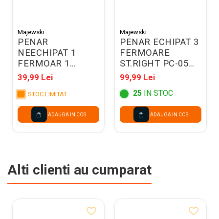
Majewski
Majewski
PENAR
PENAR ECHIPAT 3
NEECHIPAT 1
FERMOARE
FERMOAR 1
ST.RIGHT PC-05
EXTENSIE
COSMIC SOCCER
39,99 Lei
99,99 Lei
ST.RIGHT PC-01
301322
25
IN STOC
TURBO KICK
STOC LIMITAT
697425
ADAUGA IN COS
ADAUGA IN COS
Alti clienti au cumparat