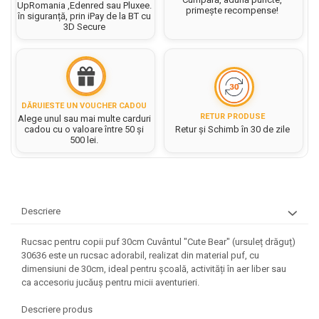
Hartie matriceala
UpRomania ,Edenred sau Pluxee.
Masini si Echipamente
primește recompense!
în siguranță, prin iPay de la BT cu
Abtibilduri, Stickere Christmas
Rigle, echere si raportor
Hartie tip pergament
3D Secure
Instrumente, Echipamente, Accesorii
Articole de Papetarie Craciun
plastic
Indigo
Perforatoare Forme Decorative
Baloane de Craciun si An Nou
Sticle, caserole, pusculite,
Bijuterii
Rezerve caiet mecanic
Banda autoadeziva/ Stickere
suporturi copii
Fereastra
Diverse accesorii bijuterii
Sacose hartie si textil
Etichete scolare
Bannere, Semne Craciun
DĂRUIESTE UN VOUCHER CADOU
Margele din Lemn
RETUR PRODUSE
Alege unul sau mai multe carduri
Set hartie Colorata mix
Stickere scolare
Bile/ Conuri/ Globuri din Polistiren
cadou cu o valoare între 50 și
Retur și Schimb în 30 de zile
Margele din plastic/ sticla
500 lei.
Braduti/ Stelute/ Accesorii impodobit
Seturi scolare
Margele Fuzibile
Carton Decor/ Hartie decor Craciun
Paiete, Strasuri si Pietricele
Plastilina, Planseta plastilina
Casute Craciun
Perle
Radiera
Coronite/ Inele polistiren
Snur, sarma, elastic, fir
Descriere
Costume/ Costumatii Craciun si
Socotitoare, Betisoare
Decoratiuni
accesorii
Carti de Colorat pentru copii
Rucsac pentru copii puf 30cm Cuvântul "Cute Bear" (ursuleț drăguț)
Animale/ Insecte
Cutii, Sacose, Pungi, Ambalaje
30636 este un rucsac adorabil, realizat din material puf, cu
Christmas
Carti Educative
Decoratiuni din Lemn
dimensiuni de 30cm, ideal pentru școală, activități în aer liber sau
Decoratiuni Craciun
ca accesoriu jucăuș pentru micii aventurieri.
Decoratiuni din polistiren
Carnetele notite copii
Diverse Articole de Craciun
Decoratiuni Diverse
Descriere produs
Jurnale cu cheita, lacat,