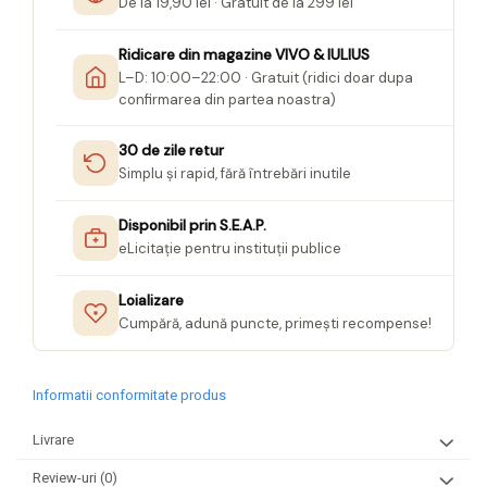
De la 19,90 lei · Gratuit de la 299 lei
Ridicare din magazine VIVO & IULIUS
L–D: 10:00–22:00 · Gratuit (ridici doar dupa
confirmarea din partea noastra)
30 de zile retur
Simplu și rapid, fără întrebări inutile
Disponibil prin S.E.A.P.
eLicitație pentru instituții publice
Loializare
Cumpără, adună puncte, primești recompense!
Informatii conformitate produs
Livrare
Review-uri
(0)