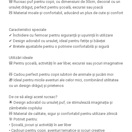
Felicitari Craciun
Decoratiuni Fetru
🎒 Rucsac puf pentru copii, cu dimensiuni de 30cm, decorat cu un
magnet
ursuleț drăguț, perfect pentru școală, excursii sau joacă
Figurine, Ornamente Pasla /Lemn/
Decoratiuni Moosgummi
🧸 Material moale și confortabil, aducând un plus de cute și confort
Pasta modelatoare
Moos
Decoratiuni Papier Mache
Fundite, Panglici , Benzi Craciun
Harti de perete
Nasturi
Globuri din plastic
Caracteristici speciale
Idei Creative
Creta scolara
✔ Închidere cu fermoar pentru siguranță și ușurință în utilizare
Hartie Ambalaj Christmas
✔ Design adorabil cu ursuleț, ideal pentru fetițe și băieței
Glob Pamantesc Scolar
idei de Cadouri Craciun
✔ Bretele ajustabile pentru o potrivire confortabilă și sigură
Materiale Didactice
Jucarii Craciun
Utilizări ideale
Lumanari tort, Confetti
Instrumente geometrie pentru
🎒 Pentru școală, activități în aer liber, excursii sau jocuri imaginative
Muschi decor
tabla scolara
🧸 Cadou perfect pentru copii iubitori de animale și jucării moi
Perforatoare/ Sabloane cu forme de
Tablite de desenat magnetice
🎁 Ideal pentru micile aventuri ale celor mici, combinând utilitatea
Craciun
cu un design drăguț și prietenos
Sugativa
Sclipici/ Lipici cu sclipici/ Paiete
Craciun
De ce să alegi acest rucsac?
Articole papetarie pentru copii
Servetele/ Farfurii/ Pahare/ Paie
🌟 Design adorabil cu ursuleț puf, ce stimulează imaginația și
Banda adeziva
Craciun
zâmbetele copilului
🧸 Material de calitate, sigur și confortabil pentru utilizare zilnică
Seturi creative Christmas
Compas scolar
🎯 Potrivit pentru:
Umbrele
• Școală, jocuri și activități în aer liber
Pixuri cu radiera
• Cadouri pentru copii, aventuri tematice și jocuri creative