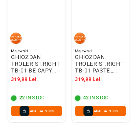
Majewski
Majewski
GHIOZDAN
GHIOZDAN
TROLER ST.RIGHT
TROLER ST.RIGHT
TB-01 BE CAPY
TB-01 PASTEL
300776
BUTTERFLY
319,99 Lei
319,99 Lei
300738
22
IN STOC
42
IN STOC
ADAUGA IN COS
ADAUGA IN COS