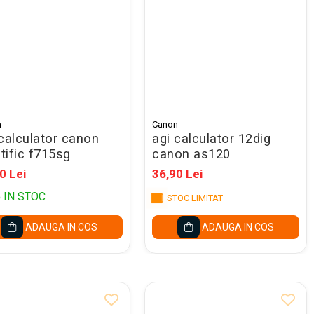
n
Canon
 calculator canon
agi calculator 12dig
ntific f715sg
canon as120
0 Lei
36,90 Lei
5
IN STOC
STOC LIMITAT
ADAUGA IN COS
ADAUGA IN COS