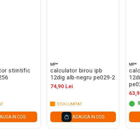
MP*
MP*
or stiintific
calculator birou ipb
calc
256
12dig alb-negru pe029-2
12di
pe0
74,90 Lei
63,9
AT
STOC LIMITAT
AUGA IN COS
ADAUGA IN COS