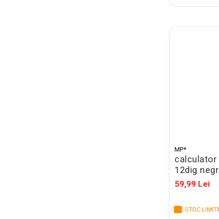
Pixuri cu radiera
Seturi Creative pentru Copii
Stampile Copii
ORGANIZARE SI ARHIVARE
Bibliorafturi
Alonje indosariere
Etichete pentru bibliorafturi
Folii de protectie pentru
documente
Dosare plastic cu sina pt
MP*
documente
calculator 
12dig neg
Mape carton cu elastic
59,99 Lei
Cutii si containere arhivare
Caiete mecanice
STOC LIMIT