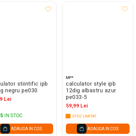
MP*
ulator stiintific ipb
calculator style ipb
ig negru pe030
12dig albastru azur
pe033-5
9 Lei
59,99 Lei
15
IN STOC
STOC LIMITAT
ADAUGA IN COS
ADAUGA IN COS