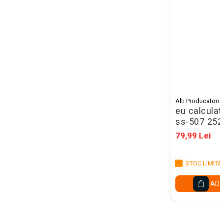
Mape Birou/ Dosare Scolare
Trusa geometrie scolara
Rigle, echere si raportor
plastic
Sticle, caserole, pusculite,
suporturi copii
Etichete scolare
Alti Producatori
Stickere scolare
eu calculat
Seturi scolare
ss-507 25
79,99 Lei
Plastilina, Planseta plastilina
Radiera
STOC LIMIT
Socotitoare, Betisoare
Carti de Colorat pentru copii
AD
Carti Educative
Carnetele notite copii