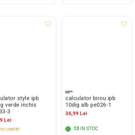
MP*
ulator style ipb
calculator birou ipb
g verde inchis
10dig alb pe026-1
33-3
36,99 Lei
9 Lei
13
IN STOC
OC LIMITAT