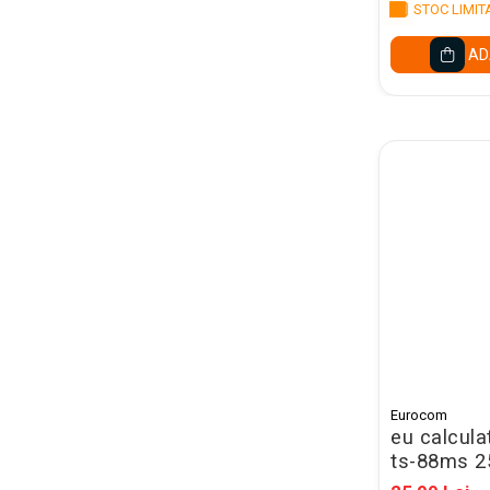
Mape conferinta, semnaturi
STOC LIMIT
Mape cu multiple
AD
compartimente
Caseta bani
Clipboarduri
Folii de Ambalare
Pungi cu fermoar
Sfoara si Elastice
Suporturi si mape carti vizita
ARTICOLE DE BIROU
Suporturi instrumente de scris
Suporturi verticale pentru
documente
Eurocom
eu calculat
Tavite pentru documente
ts-88ms 2
Benzi adezive si dispensere