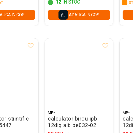
12
IN STOC
AT
ST
AUGA IN COS
ADAUGA IN COS
MP*
MP*
or stiintific
calculator birou ipb
calc
5447
12dig alb pe032-02
12d