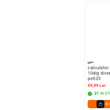
Jurnale cu cheita, lacat,
magnet
Pasta modelatoare
Harti de perete
Creta scolara
Glob Pamantesc Scolar
Materiale Didactice
Instrumente geometrie pentru
MP*
tabla scolara
calculator 
10dig dive
Tablite de desenat magnetice
pe025
Sugativa
59,99 Lei
Articole papetarie pentru copii
21
IN ST
Banda adeziva
AD
Compas scolar