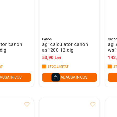
Canon
Cano
ator canon
agi calculator canon
agi
dig
as1200 12 dig
ws1
53,90 Lei
142,
AT
STOC LIMITAT
ST
AUGA IN COS
ADAUGA IN COS