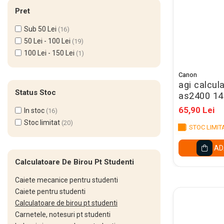
Cerneala Stilouri, Patroane
Pret
cerneala
Sub 50 Lei
Creioane colorate
(16)
50 Lei - 100 Lei
(19)
Creioane
100 Lei - 150 Lei
(1)
Carioci
Canon
Creioane cerate colorate
agi calcul
Status Stoc
as2400 14
Instrumente pentru scris kids
65,90 Lei
In stoc
(16)
Jocuri Educative si Puzzle-uri
Stoc limitat
(20)
STOC LIMIT
Pilot Frixion
Corector fluid cu pasta
AD
corectoare
Calculatoare De Birou Pt Studenti
Pic cu rescriere
Caiete mecanice pentru studenti
Ascutitori
Caiete pentru studenti
Calculatoare de birou pt studenti
Acuarele
Carnetele, notesuri pt studenti
Acuarele Tempera la bucata