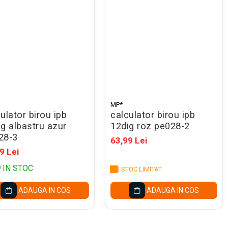
MP*
ulator birou ipb
calculator birou ipb
g albastru azur
12dig roz pe028-2
28-3
63,99 Lei
9 Lei
9
IN STOC
STOC LIMITAT
ADAUGA IN COS
ADAUGA IN COS