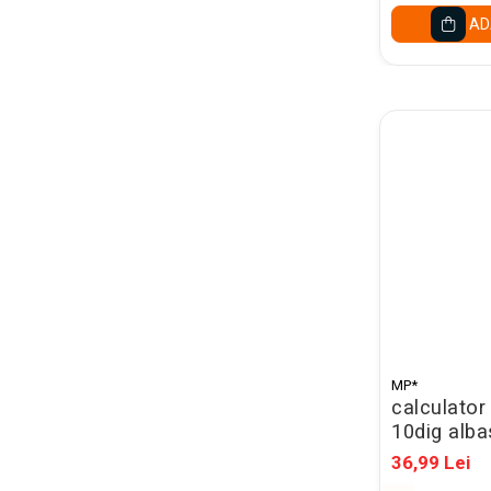
Caiete mecanice A4
AD
Caiete mecanice A5
Indecsi autoadezivi,
pagemarkere
Separatoare index si
separatoare biblioraft
Dosare carton
Dosare extensibile
Dosare suspendabile si
suporturi
Dosar plic din plastic cu elastic
Mape plastic cu elastic
Mape de prezentare cu folii
MP*
calculator
Mape tip plic cu capsa
10dig alba
Serviete pentru documente
36,99 Lei