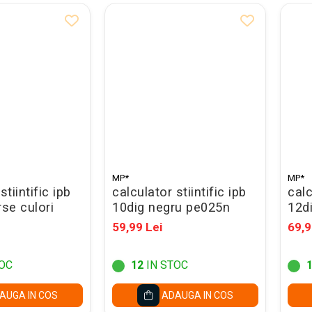
MP*
MP*
stiintific ipb
calculator stiintific ipb
calc
rse culori
10dig negru pe025n
12d
59,99 Lei
69,9
OC
12
IN STOC
AUGA IN COS
ADAUGA IN COS