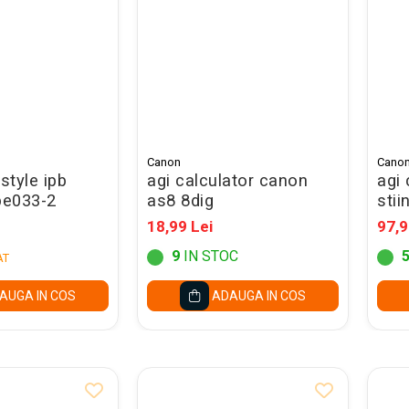
Canon
Cano
style ipb
agi calculator canon
agi
pe033-2
as8 8dig
stii
18,99 Lei
97,9
9
IN STOC
AT
AUGA IN COS
ADAUGA IN COS