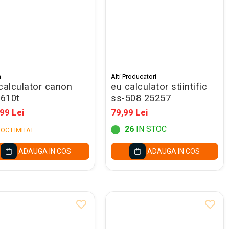
n
Alti Producatori
 calculator canon
eu calculator stiintific
610t
ss-508 25257
99 Lei
79,99 Lei
26
IN STOC
OC LIMITAT
ADAUGA IN COS
ADAUGA IN COS