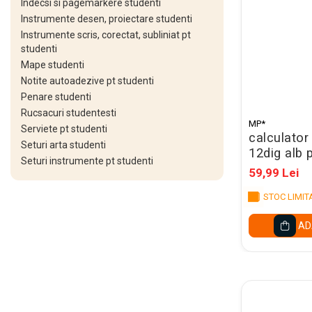
Indecsi si pagemarkere studenti
Instrumente desen, proiectare studenti
Set acuarele tempera
Instrumente scris, corectat, subliniat pt
Culori si vopsele acrilice
studenti
Mape studenti
Acuarele Guase
Notite autoadezive pt studenti
Pahare, palete si sorturi
Penare studenti
pictura copii
Rucsacuri studentesti
MP*
Pensule scoala copii
Serviete pt studenti
calculator 
Seturi arta studenti
Pensule cu rezervor
12dig alb 
Seturi instrumente pt studenti
Pensule scolare bucata
59,99 Lei
Pensule scolare set
STOC LIMIT
Lipiciuri
AD
Foarfece pentru copii
Hartie si carton colorate
Hartie Creponata, Hartie
Glasata