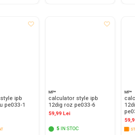
MP*
MP*
style ipb
calculator style ipb
calc
ru pe033-1
12dig roz pe033-6
12di
pe0
59,99 Lei
59,9
5
IN STOC
AT
ST