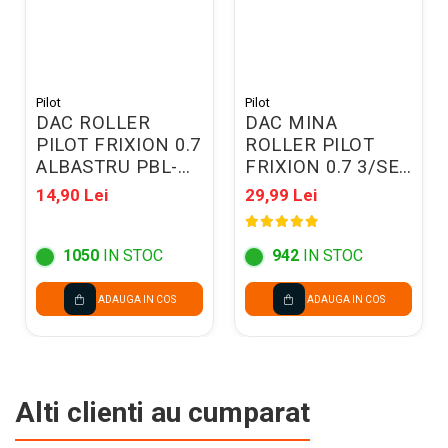
Pilot
Pilot
DAC ROLLER
DAC MINA
PILOT FRIXION 0.7
ROLLER PILOT
ALBASTRU PBL-
FRIXION 0.7 3/SET
FR7L12/074FRIXAA
ALBASTRU BLS-
14,90 Lei
29,99 Lei
FR7L-S3
M/074NRFXAA
1050
IN STOC
942
IN STOC
ADAUGA IN COS
ADAUGA IN COS
Alti clienti au cumparat