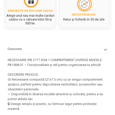
Hartie matriceala
Masini si Echipamente
Abtibilduri, Stickere Christmas
Rigle, echere si raportor
Hartie tip pergament
DĂRUIESTE UN VOUCHER CADOU
Instrumente, Echipamente, Accesorii
Articole de Papetarie Craciun
plastic
RETUR PRODUSE
Alege unul sau mai multe carduri
Indigo
Perforatoare Forme Decorative
Baloane de Craciun si An Nou
cadou cu o valoare între 50 și
Retur și Schimb în 30 de zile
Sticle, caserole, pusculite,
500 lei.
Bijuterii
Rezerve caiet mecanic
Banda autoadeziva/ Stickere
suporturi copii
Fereastra
Diverse accesorii bijuterii
Sacose hartie si textil
Etichete scolare
Bannere, Semne Craciun
Margele din Lemn
Set hartie Colorata mix
Stickere scolare
Bile/ Conuri/ Globuri din Polistiren
Margele din plastic/ sticla
Descriere
Braduti/ Stelute/ Accesorii impodobit
Seturi scolare
Margele Fuzibile
Carton Decor/ Hartie decor Craciun
NECESSAIRE IPB 21*7.5CM 1 COMPARTIMENT DIVERSE MODELE
Paiete, Strasuri si Pietricele
Plastilina, Planseta plastilina
Casute Craciun
PA1068-01 – Funcționalitate și stil pentru organizarea ta zilnică!
Perle
Radiera
Coronite/ Inele polistiren
Snur, sarma, elastic, fir
DESCRIERE PRODUS
Costume/ Costumatii Craciun si
Socotitoare, Betisoare
👜 Necessarie compactă (21x7.5 cm) cu un singur compartiment
Decoratiuni
accesorii
spațios, perfect pentru depozitarea rechizitelor, accesoriilor sau
Carti de Colorat pentru copii
Animale/ Insecte
obiectelor personale
Cutii, Sacose, Pungi, Ambalaje
✨ Disponibilă în diverse modele atractive și colorate, pentru a se
Christmas
Carti Educative
Decoratiuni din Lemn
potrivi stilului tău
Decoratiuni Craciun
Decoratiuni din polistiren
Carnetele notite copii
🔒 Design simplu și practic, cu fermoar sigur pentru protecție
Diverse Articole de Craciun
maximă
Decoratiuni Diverse
Jurnale cu cheita, lacat,