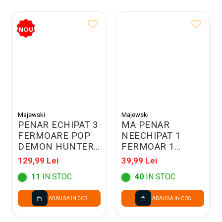
Majewski
Majewski
PENAR ECHIPAT 3
MA PENAR
FERMOARE POP
NEECHIPAT 1
DEMON HUNTERS
FERMOAR 1
VIOLET 304835
EXTENSIE
129,99 Lei
39,99 Lei
ST.RIGHT PC-01
11
IN STOC
40
IN STOC
MAGIC UNICORN
685453
ADAUGA IN COS
ADAUGA IN COS