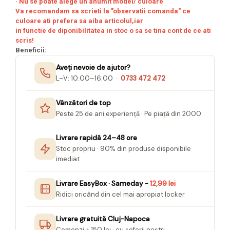
· Nu se poate alege un anumit model/ culoare
Seturi Creative pentru Copii
Va recomandam sa scrieti la "observatii comanda" ce
culoare ati prefera sa aiba articolul,iar
Stampile Copii
in functie de diponibilitatea in stoc o sa se tina cont de ce ati
scris!
Beneficii:
Aveți nevoie de ajutor?
L–V: 10:00–16:00 ·
0733 472 472
Vânzători de top
Peste 25 de ani experiență · Pe piață din 2000
Livrare rapidă 24–48 ore
Stoc propriu · 90% din produse disponibile
imediat
Livrare EasyBox · Sameday -
12,99 lei
Ridici oricând din cel mai apropiat locker
Livrare gratuită Cluj-Napoca
Comenzi > 150 lei · cu șoferii noștri