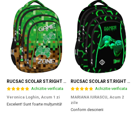
RUCSAC SCOLAR ST.RIGHT 4 COMPARTIMENTE BP-04 GAME ZONE 698187
RUCSAC SCOLAR ST.RIGHT 4 COMPARTIMENTE BP-04 GREEN LEVEL 301339
Achizitie verificata
Achizitie verificata
Veronica Loghin,
Acum 1 zi
MARIANA IURASCU,
Acum 2
G
zile
Excelent! Sunt foarte mulțumită!
M
Conform descrierii
e
m
d
p
f