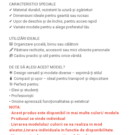
Felicitari Craciun
Decoratiuni Fetru
magnet
CARACTERISTICI SPECIALE
Figurine, Ornamente Pasla /Lemn/
Decoratiuni Moosgummi
✔ Material durabil, rezistent la uzură și zgârieturi
Pasta modelatoare
Moos
✔ Dimensiuni ideale pentru geantă sau rucsac
Decoratiuni Papier Mache
✔ Ușor de deschis și de închis, pentru acces rapid
Fundite, Panglici , Benzi Craciun
Harti de perete
Nasturi
✔ Variate modele pentru a alege preferatul tău
Globuri din plastic
Idei Creative
Creta scolara
Hartie Ambalaj Christmas
UTILIZĂRI IDEALE
Glob Pamantesc Scolar
🎒 Organizare școală, birou sau călătorii
idei de Cadouri Craciun
🖋️ Păstrare rechizite, accesorii sau mici obiecte personale
Materiale Didactice
Jucarii Craciun
🎁 Cadou practic și util pentru orice vârstă
Lumanari tort, Confetti
Instrumente geometrie pentru
DE CE SĂ ALEGI ACEST MODEL?
Muschi decor
tabla scolara
🌟 Design versatil și modele diverse – exprimă-ți stilul
Perforatoare/ Sabloane cu forme de
🧳 Compact și ușor – ideal pentru transport și depozitare
Tablite de desenat magnetice
Craciun
🎯 Perfect pentru:
Sugativa
• Elevi și studenți
Sclipici/ Lipici cu sclipici/ Paiete
• Profesioniști
Craciun
Articole papetarie pentru copii
• Oricine apreciază funcționalitatea și estetica!
Servetele/ Farfurii/ Pahare/ Paie
NOTA:
Banda adeziva
Craciun
· Acest produs este disponibil in mai multe culori/ modele
Seturi creative Christmas
· Produsul se vinde individual
Compas scolar
· Livrarea modelului/ culorii se va realiza in mod
Umbrele
Pixuri cu radiera
aleator,Livrare individuala in functie de disponibilitate.