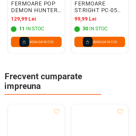
FERMOARE POP
FERMOARE
DEMON HUNTERS
ST.RIGHT PC-05
VIOLET 304835
COSMIC SOCCER
129,99 Lei
99,99 Lei
301322
11
IN STOC
30
IN STOC
ADAUGA IN COS
ADAUGA IN COS
Frecvent cumparate
impreuna