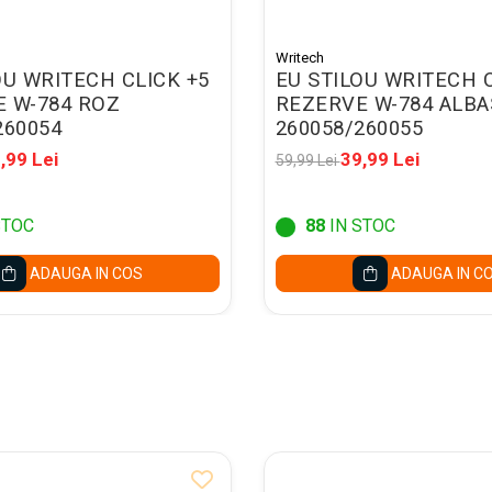
Writech
OU WRITECH CLICK +5
EU STILOU WRITECH C
 W-784 ROZ
REZERVE W-784 ALB
260054
260058/260055
,99 Lei
39,99 Lei
59,99 Lei
STOC
88
IN STOC
ADAUGA IN COS
ADAUGA IN C