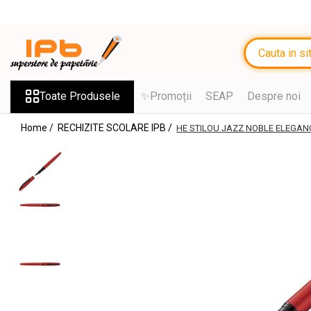
Toate Produsele
RECHIZITE SCOLARE IPB
Ghiozdane, Rucsacuri, Trolere
Toate Produsele
✨Promoții
SEAP
Despre noi
Penare, Etuiuri, Necessaire
Home /
RECHIZITE SCOLARE IPB /
HE STILOU JAZZ NOBLE ELEGANC
Saci de sport, Borsete
Caiete
Caiete cu 2 sau mai multe
subiecte
Caiete de Calitate
Blocuri de desen
Coperți
Stilouri si Rollere cu Cerneala