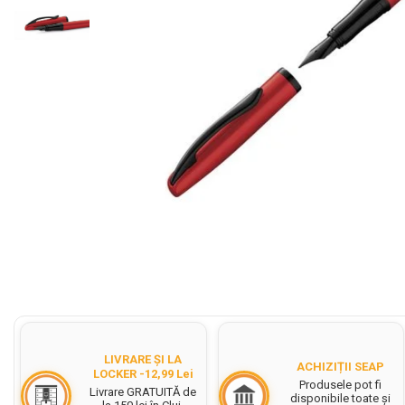
Cerneala Stilouri, Patroane
cerneala
Creioane colorate
Creioane
Carioci
Creioane cerate colorate
Instrumente pentru scris kids
Jocuri Educative si Puzzle-uri
Pilot Frixion
Corector fluid cu pasta
corectoare
Distribuie
pe
Pic cu rescriere
Facebook
Ascutitori
LIVRARE ȘI LA
ACHIZIȚII SEAP
Acuarele
LOCKER -12,99 Lei
Produsele pot fi
Livrare GRATUITĂ de
disponibile toate și
Acuarele Tempera la bucata