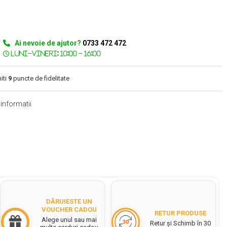
Ai nevoie de ajutor?
0733 472 472
iti
9
puncte de fidelitate
informatii
DĂRUIESTE UN
VOUCHER CADOU
RETUR PRODUSE
Alege unul sau mai
Retur și Schimb în 30