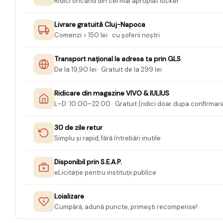
Ridici oricând din cel mai apropiat locker
Jurnale cu cheita, lacat,
magnet
Livrare gratuită Cluj-Napoca
Comenzi > 150 lei · cu șoferii noștri
Pasta modelatoare
Harti de perete
Transport național la adresa ta prin GLS
De la 19,90 lei · Gratuit de la 299 lei
Creta scolara
Glob Pamantesc Scolar
Ridicare din magazine VIVO & IULIUS
L–D: 10:00–22:00 · Gratuit (ridici doar dupa confirmar
Materiale Didactice
Instrumente geometrie pentru
30 de zile retur
tabla scolara
Simplu și rapid, fără întrebări inutile
Tablite de desenat magnetice
Disponibil prin S.E.A.P.
Sugativa
eLicitație pentru instituții publice
Articole papetarie pentru copii
Loializare
Banda adeziva
Cumpără, adună puncte, primești recompense!
Compas scolar