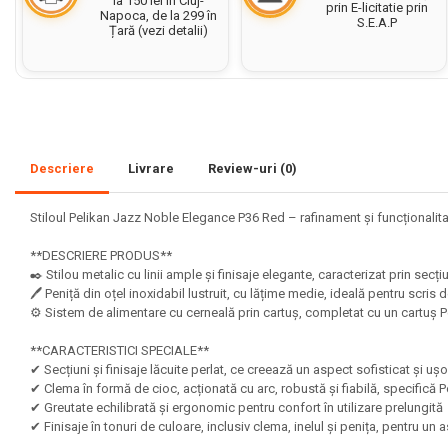
la 150 lei în Cluj-
prin E-licitatie prin
Napoca, de la 299 în
S.E.A.P
Set acuarele tempera
Țară (vezi detalii)
Culori si vopsele acrilice
Acuarele Guase
Pahare, palete si sorturi
pictura copii
Descriere
Livrare
Review-uri
(0)
Pensule scoala copii
Pensule cu rezervor
Stiloul Pelikan Jazz Noble Elegance P36 Red – rafinament și funcționalita
Pensule scolare bucata
**DESCRIERE PRODUS**
Pensule scolare set
✒️ Stilou metalic cu linii ample și finisaje elegante, caracterizat prin secț
Lipiciuri
🖊️ Peniță din oțel inoxidabil lustruit, cu lățime medie, ideală pentru scris 
⚙️ Sistem de alimentare cu cerneală prin cartuș, completat cu un cartuș P
Foarfece pentru copii
**CARACTERISTICI SPECIALE**
Hartie si carton colorate
✔ Secțiuni și finisaje lăcuite perlat, ce creează un aspect sofisticat și uș
✔ Clema în formă de cioc, acționată cu arc, robustă și fiabilă, specifică 
Hartie Creponata, Hartie
✔ Greutate echilibrată și ergonomic pentru confort în utilizare prelungit
Glasata
✔ Finisaje în tonuri de culoare, inclusiv clema, inelul și penița, pentru u