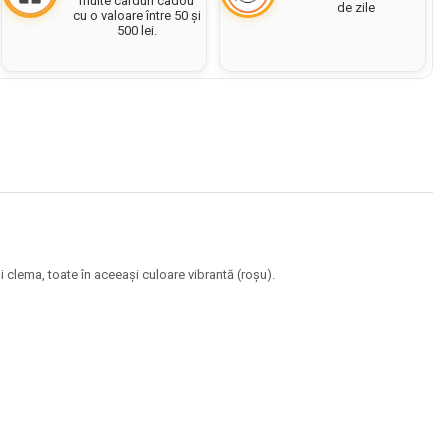
multe carduri cadou
de zile
cu o valoare între 50 și
500 lei.
 și clema, toate în aceeași culoare vibrantă (roșu).