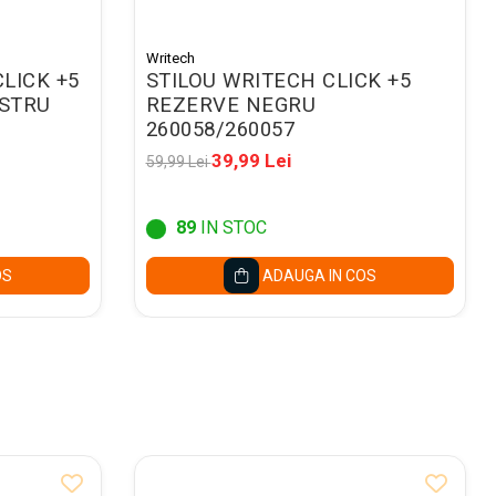
Writech
LICK +5
STILOU WRITECH CLICK +5
ASTRU
REZERVE NEGRU
260058/260057
39,99 Lei
59,99 Lei
89
IN STOC
OS
ADAUGA IN COS