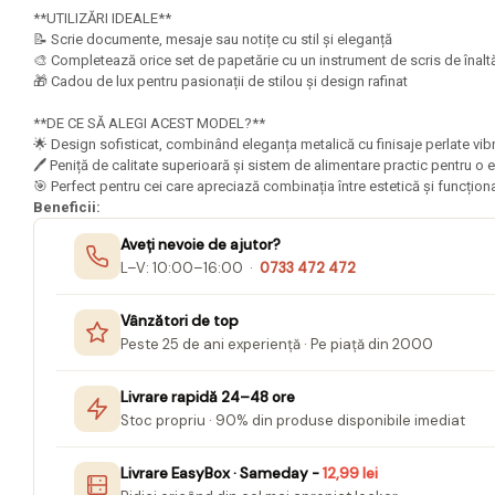
Mape Birou/ Dosare Scolare
**UTILIZĂRI IDEALE**
Trusa geometrie scolara
📝 Scrie documente, mesaje sau notițe cu stil și eleganță
🎨 Completează orice set de papetărie cu un instrument de scris de înalt
Rigle, echere si raportor
🎁 Cadou de lux pentru pasionații de stilou și design rafinat
plastic
**DE CE SĂ ALEGI ACEST MODEL?**
Sticle, caserole, pusculite,
🌟 Design sofisticat, combinând eleganța metalică cu finisaje perlate vi
suporturi copii
🖊️ Peniță de calitate superioară și sistem de alimentare practic pentru o
🎯 Perfect pentru cei care apreciază combinația între estetică și funcționali
Etichete scolare
Beneficii:
Stickere scolare
Aveți nevoie de ajutor?
L–V: 10:00–16:00 ·
0733 472 472
Seturi scolare
Plastilina, Planseta plastilina
Vânzători de top
Radiera
Peste 25 de ani experiență · Pe piață din 2000
Socotitoare, Betisoare
Livrare rapidă 24–48 ore
Carti de Colorat pentru copii
Stoc propriu · 90% din produse disponibile imediat
Carti Educative
Livrare EasyBox · Sameday -
12,99 lei
Carnetele notite copii