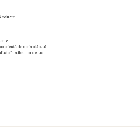
ă calitate
brante
 experiență de scris plăcută
tate în stiloul lor de lux