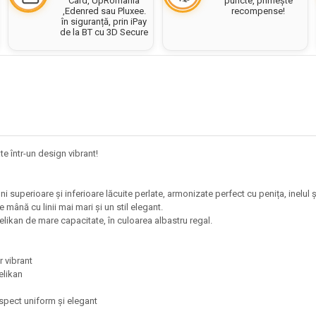
puncte, primește
Card, UpRomania
recompense!
,Edenred sau Pluxee.
în siguranță, prin iPay
de la BT cu 3D Secure
te într-un design vibrant!
iuni superioare și inferioare lăcuite perlate, armonizate perfect cu penița, inelul
de mână cu linii mai mari și un stil elegant.
elikan de mare capacitate, în culoarea albastru regal.
or vibrant
Pelikan
ă
n aspect uniform și elegant