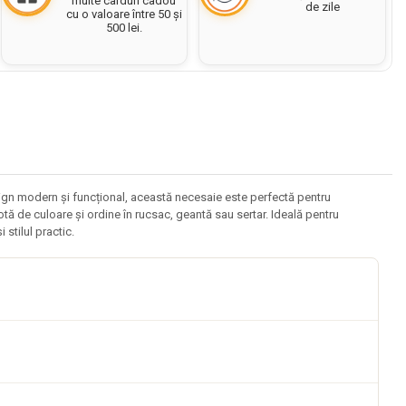
multe carduri cadou
de zile
cu o valoare între 50 și
500 lei.
ign modern și funcțional, această necesaie este perfectă pentru
notă de culoare și ordine în rucsac, geantă sau sertar. Ideală pentru
stilul practic.