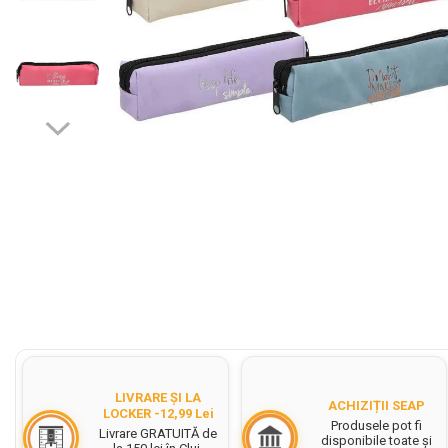
Cerneala Stilouri, Patroane
cerneala
Creioane colorate
Creioane
Carioci
Creioane cerate colorate
Instrumente pentru scris kids
Jocuri Educative si Puzzle-uri
Pilot Frixion
Corector fluid cu pasta
corectoare
Distribuie
pe
Pic cu rescriere
Facebook
Ascutitori
LIVRARE ȘI LA
ACHIZIȚII SEAP
Acuarele
LOCKER -12,99 Lei
Produsele pot fi
Livrare GRATUITĂ de
disponibile toate și
Acuarele Tempera la bucata