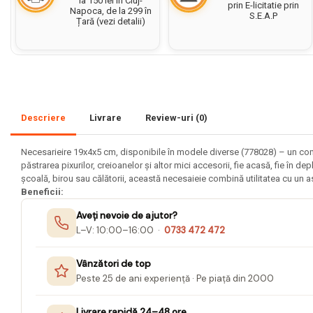
la 150 lei în Cluj-
prin E-licitatie prin
Napoca, de la 299 în
S.E.A.P
Set acuarele tempera
Țară (vezi detalii)
Culori si vopsele acrilice
Acuarele Guase
Pahare, palete si sorturi
pictura copii
Descriere
Livrare
Review-uri
(0)
Pensule scoala copii
Pensule cu rezervor
Necesarieire 19x4x5 cm, disponibile în modele diverse (778028) – un com
păstrarea pixurilor, creioanelor și altor mici accesorii, fie acasă, fie în 
Pensule scolare bucata
școală, birou sau călătorii, această necesaieie combină utilitatea cu un as
Pensule scolare set
Beneficii:
Lipiciuri
Aveți nevoie de ajutor?
Foarfece pentru copii
L–V: 10:00–16:00 ·
0733 472 472
Hartie si carton colorate
Vânzători de top
Hartie Creponata, Hartie
Peste 25 de ani experiență · Pe piață din 2000
Glasata
Livrare rapidă 24–48 ore