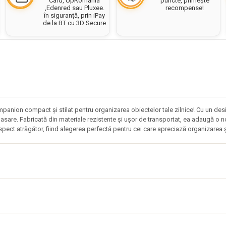
puncte, primește
Card, UpRomania
recompense!
,Edenred sau Pluxee.
în siguranță, prin iPay
de la BT cu 3D Secure
panion compact și stilat pentru organizarea obiectelor tale zilnice! Cu un des
deplasare. Fabricată din materiale rezistente și ușor de transportat, ea adaugă o 
pect atrăgător, fiind alegerea perfectă pentru cei care apreciază organizarea și 