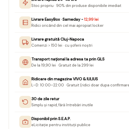
Mape Birou/ Dosare Scolare
Stoc propriu · 90% din produse disponibile imediat
Trusa geometrie scolara
Rigle, echere si raportor
Livrare EasyBox · Sameday -
12,99 lei
Ridici oricând din cel mai apropiat locker
plastic
Sticle, caserole, pusculite,
Livrare gratuită Cluj-Napoca
suporturi copii
Comenzi > 150 lei · cu șoferii noștri
Etichete scolare
Transport național la adresa ta prin GLS
Stickere scolare
De la 19,90 lei · Gratuit de la 299 lei
Seturi scolare
Ridicare din magazine VIVO & IULIUS
Plastilina, Planseta plastilina
L–D: 10:00–22:00 · Gratuit (ridici doar dupa confirmar
Radiera
Socotitoare, Betisoare
30 de zile retur
Simplu și rapid, fără întrebări inutile
Carti de Colorat pentru copii
Carti Educative
Disponibil prin S.E.A.P.
eLicitație pentru instituții publice
Carnetele notite copii