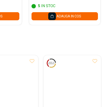
5
IN STOC
OS
ADAUGA IN COS