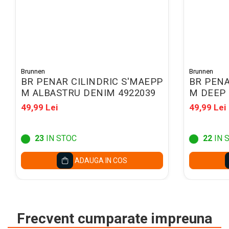
Pixuri cu radiera
Seturi Creative pentru Copii
Stampile Copii
ORGANIZARE SI ARHIVARE
Brunnen
Brunnen
Bibliorafturi
BR PENAR CILINDRIC S'MAEPP
BR PENA
Alonje indosariere
M ALBASTRU DENIM 4922039
M DEEP 
Etichete pentru bibliorafturi
49,99 Lei
49,99 Lei
Folii de protectie pentru
documente
23
IN STOC
22
IN 
Dosare plastic cu sina pt
ADAUGA IN COS
documente
Mape carton cu elastic
Cutii si containere arhivare
Caiete mecanice
Frecvent cumparate impreuna