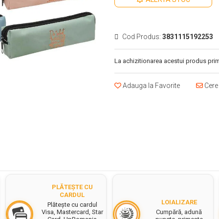
Cod Produs:
3831115192253
La achizitionarea acestui produs prim
Adauga la Favorite
Cere 
PLĂTEȘTE CU
CARDUL
LOIALIZARE
Plătește cu cardul
Cumpără, adună
Visa, Mastercard, Star