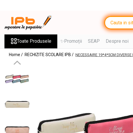
Toate Produsele
RECHIZITE SCOLARE IPB
Ghiozdane, Rucsacuri, Trolere
Toate Produsele
✨Promoții
SEAP
Despre noi
Penare, Etuiuri, Necessaire
Home /
RECHIZITE SCOLARE IPB /
NECESSAIRE 19*4*5CM DIVERSE
Saci de sport, Borsete
Caiete
Caiete cu 2 sau mai multe
subiecte
Caiete de Calitate
Blocuri de desen
Coperți
Stilouri si Rollere cu Cerneala