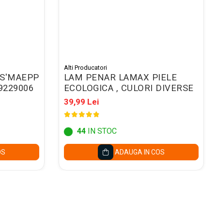
Alti Producatori
 S'MAEPP
LAM PENAR LAMAX PIELE
9229006
ECOLOGICA , CULORI DIVERSE
39,99 Lei
44
IN STOC
OS
ADAUGA IN COS