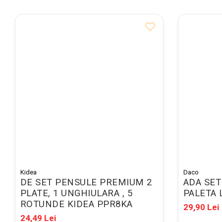
Caiete mecanice A4
Caiete mecanice A5
Indecsi autoadezivi,
pagemarkere
Separatoare index si
separatoare biblioraft
Dosare carton
Dosare extensibile
Dosare suspendabile si
suporturi
Dosar plic din plastic cu elastic
Mape plastic cu elastic
Kidea
Daco
Mape de prezentare cu folii
DE SET PENSULE PREMIUM 2
ADA SET
Mape tip plic cu capsa
PLATE, 1 UNGHIULARA , 5
PALETA 
ROTUNDE KIDEA PPR8KA
29,90 Lei
Serviete pentru documente
24,49 Lei