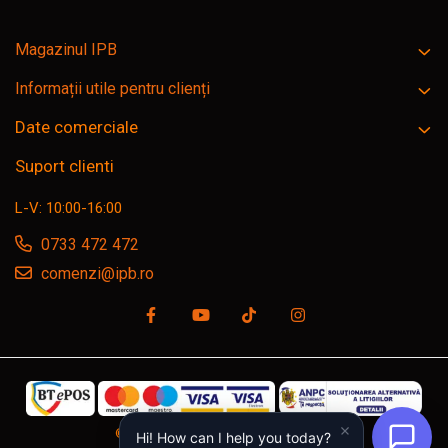
Magazinul IPB
Informații utile pentru clienți
Date comerciale
Suport clienti
L-V: 10:00-16:00
0733 472 472
comenzi@ipb.ro
©Copyright SC IPB SRL, ipb.ro © 2026
Hi! How can I help you today?