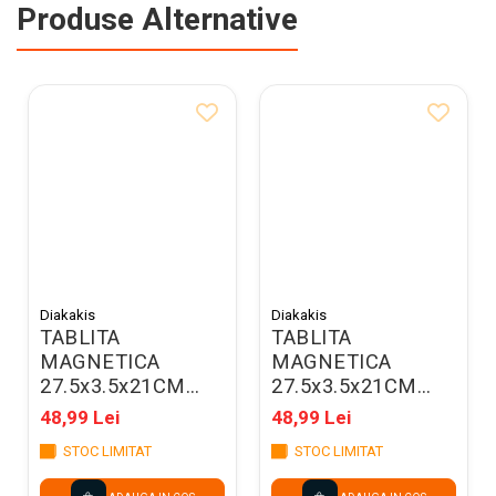
Produse Alternative
Diakakis
Diakakis
TABLITA
TABLITA
MAGNETICA
MAGNETICA
27.5x3.5x21CM
27.5x3.5x21CM
PENTRU SCRIS SI
PENTRU SCRIS SI
48,99 Lei
48,99 Lei
DESENAT ORANGE
DESENAT VERDE
STOC LIMITAT
STOC LIMITAT
LUNA 623142
LUNA 623143