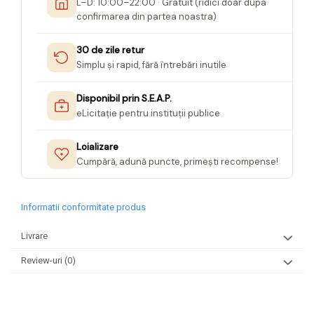
L–D: 10:00–22:00 · Gratuit (ridici doar dupa
confirmarea din partea noastra)
30 de zile retur
Simplu și rapid, fără întrebări inutile
Disponibil prin S.E.A.P.
eLicitație pentru instituții publice
Loializare
Cumpără, adună puncte, primești recompense!
Informatii conformitate produs
Livrare
Review-uri
(0)