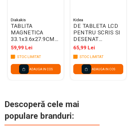
Diakakis
Kidea
TABLITA
DE TABLETA LCD
MAGNETICA
PENTRU SCRIS SI
33.1x3.6x27.9CM
DESENAT
PENTRU SCRIS SI
23*10CM
59,99 Lei
65,99 Lei
DESENAT LUNA
CAMUFLAJ KIDEA
STOC LIMITAT
STOC LIMITAT
623144
TRGKA
ADAUGA IN COS
ADAUGA IN COS
Descoperă cele mai
populare branduri: