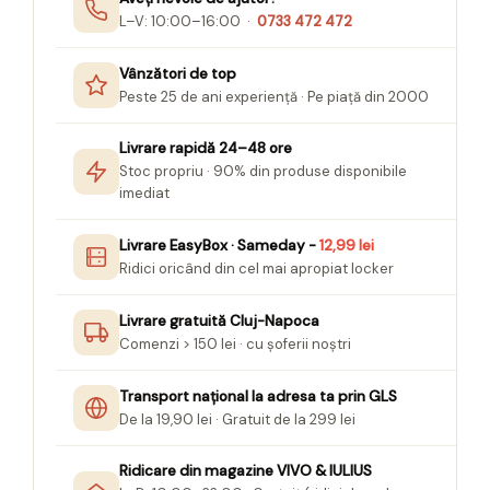
Seturi Creative pentru Copii
L–V: 10:00–16:00 ·
0733 472 472
Stampile Copii
Vânzători de top
Peste 25 de ani experiență · Pe piață din 2000
Livrare rapidă 24–48 ore
Stoc propriu · 90% din produse disponibile
imediat
Livrare EasyBox · Sameday -
12,99 lei
Ridici oricând din cel mai apropiat locker
Livrare gratuită Cluj-Napoca
Comenzi > 150 lei · cu șoferii noștri
Transport național la adresa ta prin GLS
De la 19,90 lei · Gratuit de la 299 lei
Ridicare din magazine VIVO & IULIUS