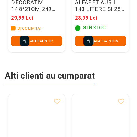
DECORATIV
ALFABET AURII
14.8*21CM 249
143 LITERE SI 28
BUCATI FRUNZE
SIMBOLURI NP5-
29,99 Lei
28,99 Lei
AE142C
019
8
IN STOC
STOC LIMITAT
ADAUGA IN COS
ADAUGA IN COS
Alti clienti au cumparat