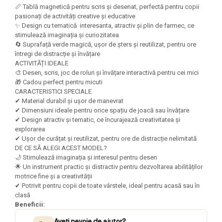
Felicitari Craciun
Decoratiuni Fetru
magnet
📏 Tablă magnetică pentru scris și desenat, perfectă pentru copii
Figurine, Ornamente Pasla /Lemn/
Decoratiuni Moosgummi
pasionați de activități creative și educative
Pasta modelatoare
Moos
✨ Design cu tematică interesanta, atractiv și plin de farmec, ce
Decoratiuni Papier Mache
stimulează imaginația și curiozitatea
Fundite, Panglici , Benzi Craciun
Harti de perete
Nasturi
🔄 Suprafață verde magică, ușor de șters și reutilizat, pentru ore
Globuri din plastic
Idei Creative
întregi de distracție și învățare
Creta scolara
Hartie Ambalaj Christmas
ACTIVITĂȚI IDEALE
Glob Pamantesc Scolar
🎨 Desen, scris, joc de roluri și învățare interactivă pentru cei mici
idei de Cadouri Craciun
🎁 Cadou perfect pentru micuti
Materiale Didactice
Jucarii Craciun
CARACTERISTICI SPECIALE
Lumanari tort, Confetti
✔ Material durabil și ușor de manevrat
Instrumente geometrie pentru
✔ Dimensiuni ideale pentru orice spațiu de joacă sau învățare
Muschi decor
tabla scolara
✔ Design atractiv și tematic, ce încurajează creativitatea și
Perforatoare/ Sabloane cu forme de
explorarea
Tablite de desenat magnetice
Craciun
✔ Ușor de curățat și reutilizat, pentru ore de distracție nelimitată
Sugativa
DE CE SĂ ALEGI ACEST MODEL?
Sclipici/ Lipici cu sclipici/ Paiete
🌙 Stimulează imaginația și interesul pentru desen
Craciun
Articole papetarie pentru copii
🌟 Un instrument practic și distractiv pentru dezvoltarea abilităților
Servetele/ Farfurii/ Pahare/ Paie
motrice fine și a creativității
Banda adeziva
Craciun
✔ Potrivit pentru copii de toate vârstele, ideal pentru acasă sau în
Seturi creative Christmas
clasă
Compas scolar
Beneficii:
Umbrele
Pixuri cu radiera
Aveți nevoie de ajutor?