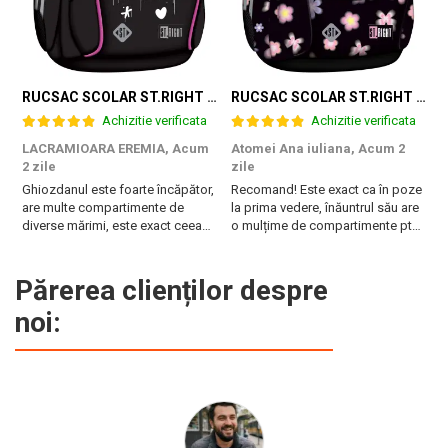
RUCSAC SCOLAR ST.RIGHT 4 COMPARTIMENTE BP-01 K-POP RHYTHM 698002
RUCSAC SCOLAR ST.RIGHT 4 COMPARTIMENTE BP-01 FLOWER MOOD 697036
Achizitie verificata
Achizitie verificata
LACRAMIOARA EREMIA,
Acum
Atomei Ana iuliana,
Acum 2
T
2 zile
zile
B
Ghiozdanul este foarte încăpător,
Recomand! Este exact ca în poze
r
are multe compartimente de
la prima vedere, înăuntrul său are
diverse mărimi, este exact ceea
o mulțime de compartimente pt
ce are nevoie fiica mea. Vă
diferite obiecte, are burete pe
mulțumesc!
spate și la bretele. Foarte frumos
și pare foarte rezistent!
Părerea clienților despre
Fermoarele sunt de asemenea de
noi:
calitate și mânerul ...