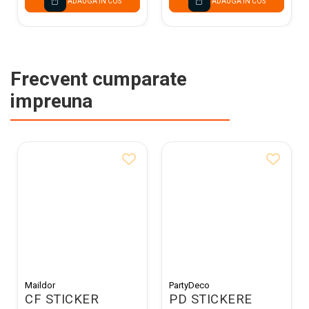
ADAUGA IN COS
ADAUGA IN COS
Frecvent cumparate
impreuna
Maildor
PartyDeco
CF STICKER
PD STICKERE