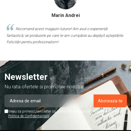
Marin Andrei
Recomand acest magazin tuturor! Am avut o experiență
fantastică, iar produsele pe care le-am cumpărat au depășit așteptările.
d
Felicitări pentru profesionalism!
p
Newsletter
Nu rata ofertele si promotiile noastre
Vreau sa primesc newsletter cu promotiile magazinului. Afla mai multe in
Politica de Confidentialitate