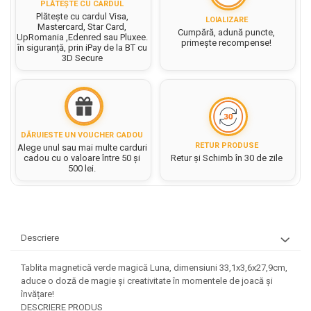
PLĂTEȘTE CU CARDUL
Rezerve caiet mecanic
Masini si Echipamente
Abtibilduri, Stickere Christmas
Plătește cu cardul Visa,
LOIALIZARE
Rigle, echere si raportor
Mastercard, Star Card,
Sacose hartie si textil
Cumpără, adună puncte,
Instrumente, Echipamente, Accesorii
Articole de Papetarie Craciun
plastic
UpRomania ,Edenred sau Pluxee.
primește recompense!
în siguranță, prin iPay de la BT cu
Perforatoare Forme Decorative
Baloane de Craciun si An Nou
Set hartie Colorata mix
3D Secure
Sticle, caserole, pusculite,
Bijuterii
Banda autoadeziva/ Stickere
suporturi copii
Fereastra
Diverse accesorii bijuterii
Etichete scolare
Bannere, Semne Craciun
Margele din Lemn
Stickere scolare
Bile/ Conuri/ Globuri din Polistiren
Margele din plastic/ sticla
DĂRUIESTE UN VOUCHER CADOU
Braduti/ Stelute/ Accesorii impodobit
Seturi scolare
Margele Fuzibile
RETUR PRODUSE
Alege unul sau mai multe carduri
Carton Decor/ Hartie decor Craciun
cadou cu o valoare între 50 și
Retur și Schimb în 30 de zile
Paiete, Strasuri si Pietricele
Plastilina, Planseta plastilina
500 lei.
Casute Craciun
Perle
Radiera
Coronite/ Inele polistiren
Snur, sarma, elastic, fir
Costume/ Costumatii Craciun si
Socotitoare, Betisoare
Decoratiuni
accesorii
Carti de Colorat pentru copii
Descriere
Animale/ Insecte
Cutii, Sacose, Pungi, Ambalaje
Christmas
Carti Educative
Decoratiuni din Lemn
Tablita magnetică verde magică Luna, dimensiuni 33,1x3,6x27,9cm,
Decoratiuni Craciun
Decoratiuni din polistiren
Carnetele notite copii
aduce o doză de magie și creativitate în momentele de joacă și
Diverse Articole de Craciun
învățare!
Decoratiuni Diverse
Jurnale cu cheita, lacat,
DESCRIERE PRODUS