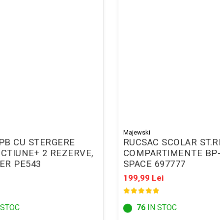
Majewski
ERGERE
RUCSAC SCOLAR ST.R
ICTIUNE+ 2 REZERVE,
COMPARTIMENTE BP-
TER PE543
SPACE 697777
199,99 Lei
 STOC
76
IN STOC