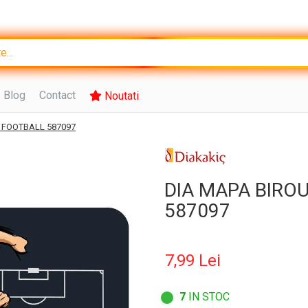
Blog
Contact
Noutati
 FOOTBALL 587097
DIA MAPA BIRO
587097
7,99 Lei
7
IN STOC