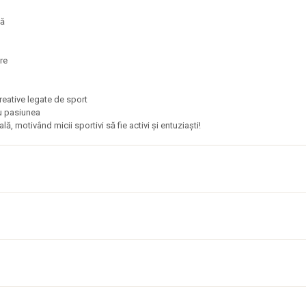
asă
are
 creative legate de sport
 cu pasiunea
, motivând micii sportivi să fie activi și entuziaști!