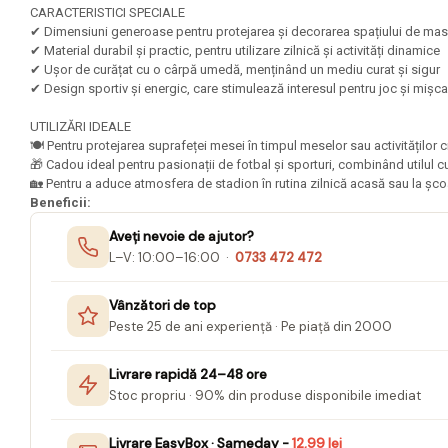
Mape Birou/ Dosare Scolare
CARACTERISTICI SPECIALE
✔ Dimensiuni generoase pentru protejarea și decorarea spațiului de m
Trusa geometrie scolara
✔ Material durabil și practic, pentru utilizare zilnică și activități dinamice
Rigle, echere si raportor
✔ Ușor de curățat cu o cârpă umedă, menținând un mediu curat și sigur
plastic
✔ Design sportiv și energic, care stimulează interesul pentru joc și mișc
Sticle, caserole, pusculite,
UTILIZĂRI IDEALE
suporturi copii
🍽️ Pentru protejarea suprafeței mesei în timpul meselor sau activităților
🎁 Cadou ideal pentru pasionații de fotbal și sporturi, combinând utilul
Etichete scolare
🏡 Pentru a aduce atmosfera de stadion în rutina zilnică acasă sau la școală
Beneficii:
Stickere scolare
Aveți nevoie de ajutor?
Seturi scolare
L–V: 10:00–16:00 ·
0733 472 472
Plastilina, Planseta plastilina
Vânzători de top
Radiera
Peste 25 de ani experiență · Pe piață din 2000
Socotitoare, Betisoare
Livrare rapidă 24–48 ore
Carti de Colorat pentru copii
Stoc propriu · 90% din produse disponibile imediat
Carti Educative
Carnetele notite copii
Livrare EasyBox · Sameday -
12,99 lei