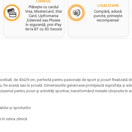
CARDUL
LOIALIZARE
Plătește cu cardul
Cumpără, adună
Visa, Mastercard, Star
puncte, primește
Card, UpRomania
recompense!
,Edenred sau Pluxee.
în siguranță, prin iPay
de la BT cu 3D Secure
tball, de 43x29 cm, perfectă pentru pasionații de sport și jocuri! Realizată d
iu, fie acasă sau la școală. Dimensiunile generoase protejează suprafața și adaug
ziasmul pentru jocuri și activități sportive, transformând mesele obișnuite în a
lului și sporturilor
 în rutina zilnică