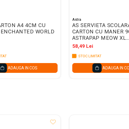
Astra
ARTON A4 4CM CU
AS SERVIETA SCOLAR
C ENCHANTED WORLD
CARTON CU MANER 
ASTRAPAP MEOW XL
108024007
58,49 Lei
ITAT
STOC LIMITAT
ADAUGA IN COS
ADAUGA IN C