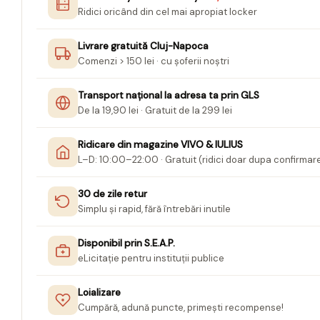
Ridici oricând din cel mai apropiat locker
Jurnale cu cheita, lacat,
magnet
Livrare gratuită Cluj-Napoca
Pasta modelatoare
Comenzi > 150 lei · cu șoferii noștri
Harti de perete
Transport național la adresa ta prin GLS
Creta scolara
De la 19,90 lei · Gratuit de la 299 lei
Glob Pamantesc Scolar
Ridicare din magazine VIVO & IULIUS
Materiale Didactice
L–D: 10:00–22:00 · Gratuit (ridici doar dupa confirmar
Instrumente geometrie pentru
tabla scolara
30 de zile retur
Simplu și rapid, fără întrebări inutile
Tablite de desenat magnetice
Sugativa
Disponibil prin S.E.A.P.
eLicitație pentru instituții publice
Articole papetarie pentru copii
Banda adeziva
Loializare
Cumpără, adună puncte, primești recompense!
Compas scolar