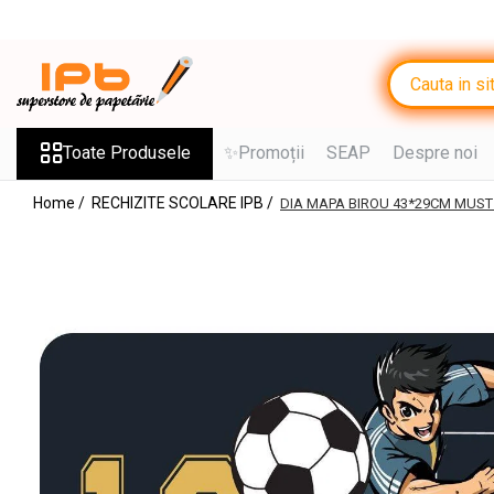
Toate Produsele
RECHIZITE SCOLARE IPB
Ghiozdane, Rucsacuri, Trolere
Toate Produsele
✨Promoții
SEAP
Despre noi
Penare, Etuiuri, Necessaire
Home /
RECHIZITE SCOLARE IPB /
DIA MAPA BIROU 43*29CM MUST
Saci de sport, Borsete
Caiete
Caiete cu 2 sau mai multe
subiecte
Caiete de Calitate
Blocuri de desen
Coperți
Stilouri si Rollere cu Cerneala