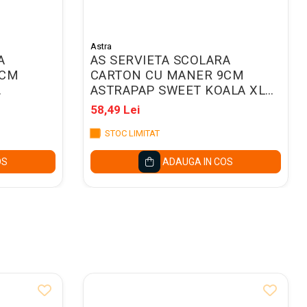
Astra
A
AS SERVIETA SCOLARA
9CM
CARTON CU MANER 9CM
ASTRAPAP SWEET KOALA XL
108025004
58,49 Lei
STOC LIMITAT
OS
ADAUGA IN COS