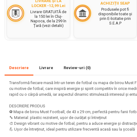
LIVRARE ȘI LA
ACHIZIȚII SEAP
LOCKER -12,99 Lei
Set acuarele tempera
Produsele pot fi
Livrare GRATUITĂ de
disponibile toate și
la 150 lei în Cluj-
prin E-licitatie prin
Culori si vopsele acrilice
Napoca, de la 299 în
S.E.A.P
Țară (vezi detalii)
Acuarele Guase
Pahare, palete si sorturi
pictura copii
Pensule scoala copii
Pensule cu rezervor
Descriere
Livrare
Review-uri
(0)
Pensule scolare bucata
Pensule scolare set
Transformă fiecare masă într-un teren de fotbal cu mapa de birou Must Foo
cu motive de fotbal, care inspiră energie și spirit competitiv în orice med
Lipiciuri
rapid cu o cârpă umedă, iar aspectul dinamic stimulează interesul și entu
Foarfece pentru copii
DESCRIERE PRODUS
Hartie si carton colorate
⚽ Mapa de birou Must Football, de 43 x 29 cm, perfectă pentru fanii fotba
🔧 Material: plastic rezistent, ușor de curățat și întreținut
Hartie Creponata, Hartie
🎨 Design vibrant cu motive de fotbal, pentru a aduce energie și distracție
Glasata
💪 Ușor de întreținut, ideal pentru utilizare frecventă acasă sau la școală