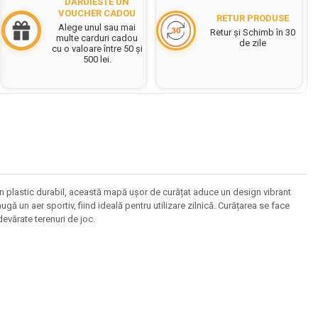
DĂRUIESTE UN
VOUCHER CADOU
RETUR PRODUSE
Alege unul sau mai
Retur și Schimb în 30
multe carduri cadou
de zile
cu o valoare între 50 și
500 lei.
in plastic durabil, această mapă ușor de curățat aduce un design vibrant
ă un aer sportiv, fiind ideală pentru utilizare zilnică. Curățarea se face
devărate terenuri de joc.