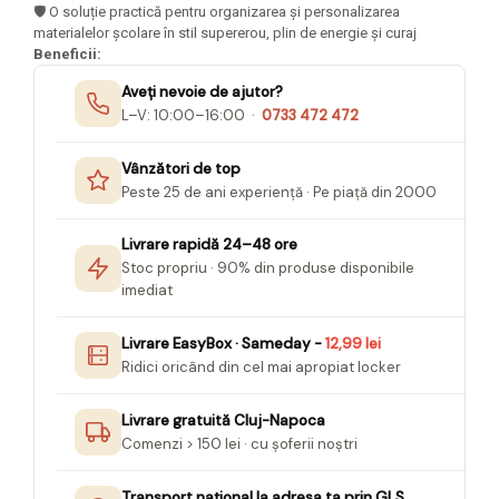
🛡️ O soluție practică pentru organizarea și personalizarea
Seturi Creative pentru Copii
materialelor școlare în stil supererou, plin de energie și curaj
Stampile Copii
Beneficii:
Aveți nevoie de ajutor?
L–V: 10:00–16:00 ·
0733 472 472
Vânzători de top
Peste 25 de ani experiență · Pe piață din 2000
Livrare rapidă 24–48 ore
Stoc propriu · 90% din produse disponibile
imediat
Livrare EasyBox · Sameday -
12,99 lei
Ridici oricând din cel mai apropiat locker
Livrare gratuită Cluj-Napoca
Comenzi > 150 lei · cu șoferii noștri
Transport național la adresa ta prin GLS