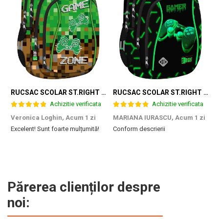
RUCSAC SCOLAR ST.RIGHT 4 COMPARTIMENTE BP-04 GAME ZONE 698187
RUCSAC SCOLAR ST.RIGHT 4 COMPARTIMENTE BP-04 GREEN LEVEL 301339
Achizitie verificata
Achizitie verificata
Veronica Loghin,
Acum 1 zi
MARIANA IURASCU,
Acum 1 zi
G
Excelent! Sunt foarte mulțumită!
Conform descrierii
M
e
m
d
p
f
b
Părerea clienților despre
c
noi: