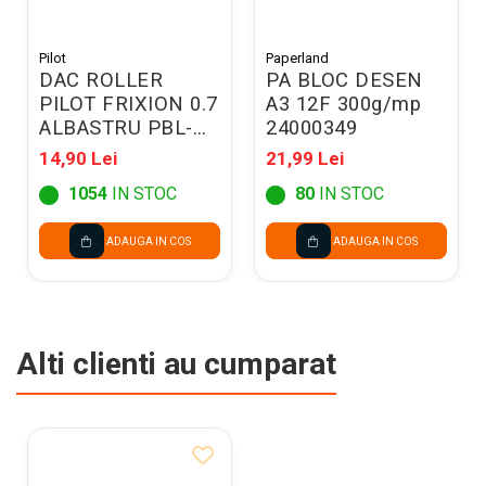
Pilot
Paperland
DAC ROLLER
PA BLOC DESEN
PILOT FRIXION 0.7
A3 12F 300g/mp
ALBASTRU PBL-
24000349
FR7L12/074FRIXAA
14,90 Lei
21,99 Lei
1054
IN STOC
80
IN STOC
ADAUGA IN COS
ADAUGA IN COS
Alti clienti au cumparat