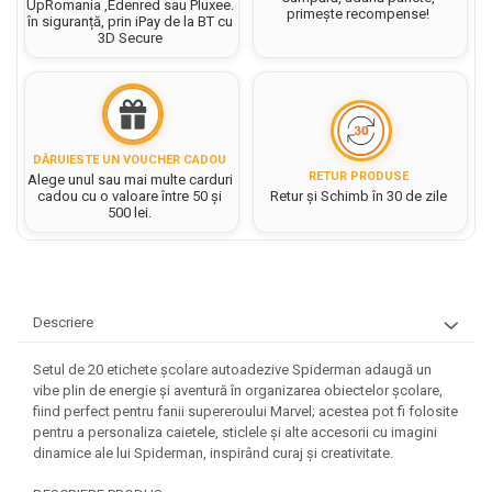
Hartie matriceala
UpRomania ,Edenred sau Pluxee.
primește recompense!
Masini si Echipamente
în siguranță, prin iPay de la BT cu
Abtibilduri, Stickere Christmas
Rigle, echere si raportor
Hartie tip pergament
3D Secure
Instrumente, Echipamente, Accesorii
Articole de Papetarie Craciun
plastic
Indigo
Perforatoare Forme Decorative
Baloane de Craciun si An Nou
Sticle, caserole, pusculite,
Bijuterii
Rezerve caiet mecanic
Banda autoadeziva/ Stickere
suporturi copii
Fereastra
Diverse accesorii bijuterii
Sacose hartie si textil
Etichete scolare
DĂRUIESTE UN VOUCHER CADOU
Bannere, Semne Craciun
Margele din Lemn
RETUR PRODUSE
Alege unul sau mai multe carduri
Set hartie Colorata mix
Stickere scolare
Bile/ Conuri/ Globuri din Polistiren
cadou cu o valoare între 50 și
Retur și Schimb în 30 de zile
Margele din plastic/ sticla
500 lei.
Braduti/ Stelute/ Accesorii impodobit
Seturi scolare
Margele Fuzibile
Carton Decor/ Hartie decor Craciun
Paiete, Strasuri si Pietricele
Plastilina, Planseta plastilina
Casute Craciun
Perle
Radiera
Coronite/ Inele polistiren
Snur, sarma, elastic, fir
Descriere
Costume/ Costumatii Craciun si
Socotitoare, Betisoare
Decoratiuni
accesorii
Setul de 20 etichete școlare autoadezive Spiderman adaugă un
Carti de Colorat pentru copii
Animale/ Insecte
Cutii, Sacose, Pungi, Ambalaje
vibe plin de energie și aventură în organizarea obiectelor școlare,
Christmas
Carti Educative
Decoratiuni din Lemn
fiind perfect pentru fanii supereroului Marvel; acestea pot fi folosite
pentru a personaliza caietele, sticlele și alte accesorii cu imagini
Decoratiuni Craciun
Decoratiuni din polistiren
Carnetele notite copii
dinamice ale lui Spiderman, inspirând curaj și creativitate.
Diverse Articole de Craciun
Decoratiuni Diverse
Jurnale cu cheita, lacat,