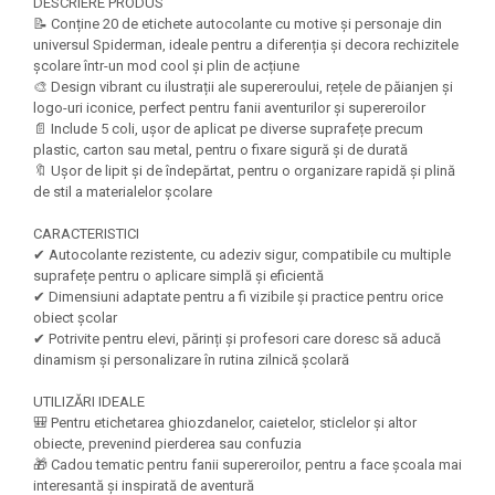
Felicitari Craciun
Decoratiuni Fetru
DESCRIERE PRODUS
magnet
📝 Conține 20 de etichete autocolante cu motive și personaje din
Figurine, Ornamente Pasla /Lemn/
Decoratiuni Moosgummi
universul Spiderman, ideale pentru a diferenția și decora rechizitele
Pasta modelatoare
Moos
Decoratiuni Papier Mache
școlare într-un mod cool și plin de acțiune
Fundite, Panglici , Benzi Craciun
Harti de perete
🎨 Design vibrant cu ilustrații ale supereroului, rețele de păianjen și
Nasturi
Globuri din plastic
logo-uri iconice, perfect pentru fanii aventurilor și supereroilor
Idei Creative
Creta scolara
📄 Include 5 coli, ușor de aplicat pe diverse suprafețe precum
Hartie Ambalaj Christmas
plastic, carton sau metal, pentru o fixare sigură și de durată
Glob Pamantesc Scolar
idei de Cadouri Craciun
🔖 Ușor de lipit și de îndepărtat, pentru o organizare rapidă și plină
de stil a materialelor școlare
Materiale Didactice
Jucarii Craciun
Lumanari tort, Confetti
Instrumente geometrie pentru
CARACTERISTICI
Muschi decor
tabla scolara
✔ Autocolante rezistente, cu adeziv sigur, compatibile cu multiple
suprafețe pentru o aplicare simplă și eficientă
Perforatoare/ Sabloane cu forme de
Tablite de desenat magnetice
✔ Dimensiuni adaptate pentru a fi vizibile și practice pentru orice
Craciun
obiect școlar
Sugativa
Sclipici/ Lipici cu sclipici/ Paiete
✔ Potrivite pentru elevi, părinți și profesori care doresc să aducă
Craciun
dinamism și personalizare în rutina zilnică școlară
Articole papetarie pentru copii
Servetele/ Farfurii/ Pahare/ Paie
Banda adeziva
UTILIZĂRI IDEALE
Craciun
🎒 Pentru etichetarea ghiozdanelor, caietelor, sticlelor și altor
Seturi creative Christmas
Compas scolar
obiecte, prevenind pierderea sau confuzia
Umbrele
🎁 Cadou tematic pentru fanii supereroilor, pentru a face școala mai
Pixuri cu radiera
interesantă și inspirată de aventură