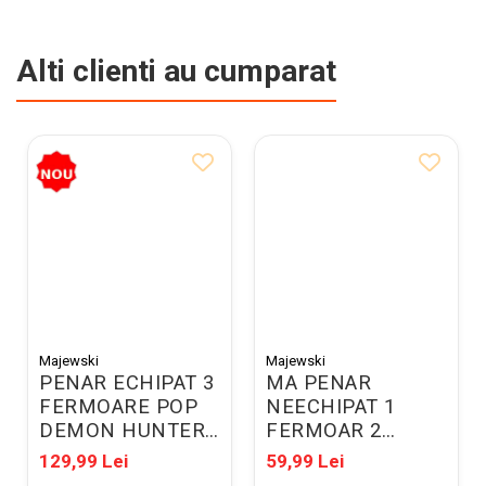
Alti clienti au cumparat
Majewski
Majewski
PENAR ECHIPAT 3
MA PENAR
FERMOARE POP
NEECHIPAT 1
DEMON HUNTERS
FERMOAR 2
VIOLET 304835
EXTENSII
129,99 Lei
59,99 Lei
POKEMON 723664