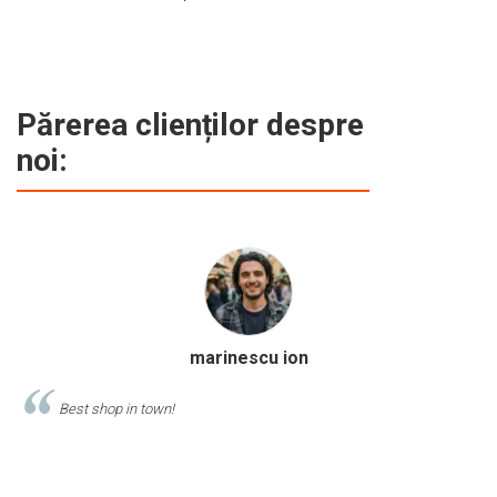
e
m
d
p
f
b
Părerea clienților despre
c
noi:
marinescu ion
Best shop in town!
a