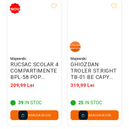
Majewski
Majewski
RUCSAC SCOLAR 4
GHIOZDAN
COMPARTIMENTE
TROLER ST.RIGHT
BPL-58 POP
TB-01 BE CAPY
DEMON HUNTERS
300776
209,99 Lei
319,99 Lei
VIOLET 304767
39
IN STOC
25
IN STOC
ADAUGA IN COS
ADAUGA IN COS