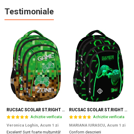
Testimoniale
RUCSAC SCOLAR ST.RIGHT 4 COMPARTIMENTE BP-04 GAME ZONE 698187
RUCSAC SCOLAR ST.RIGHT 4 COMPARTIMENTE BP-04 GREEN LEVEL 301339
Achizitie verificata
Achizitie verificata
Veronica Loghin,
Acum 1 zi
MARIANA IURASCU,
Acum 1 zi
G
Excelent! Sunt foarte mulțumită!
Conform descrierii
M