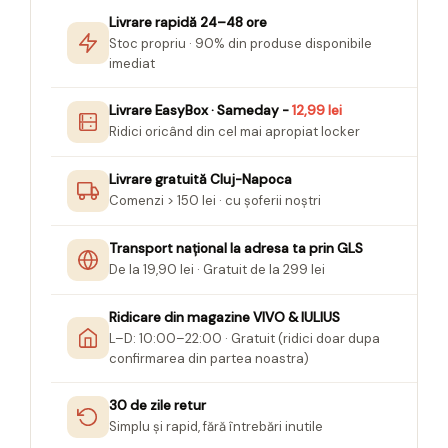
Seturi Creative pentru Copii
Livrare rapidă 24–48 ore
Stoc propriu · 90% din produse disponibile
Stampile Copii
imediat
Livrare EasyBox · Sameday -
12,99 lei
Ridici oricând din cel mai apropiat locker
Livrare gratuită Cluj-Napoca
Comenzi > 150 lei · cu șoferii noștri
Transport național la adresa ta prin GLS
De la 19,90 lei · Gratuit de la 299 lei
Ridicare din magazine VIVO & IULIUS
L–D: 10:00–22:00 · Gratuit (ridici doar dupa
confirmarea din partea noastra)
30 de zile retur
Simplu și rapid, fără întrebări inutile