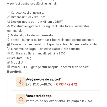
Felicitari Craciun
Decoratiuni Fetru
magnet
– perfect pentru școală și nu numai!
Figurine, Ornamente Pasla /Lemn/
Decoratiuni Moosgummi
Pasta modelatoare
Moos
📌 Caracteristici principale:
Decoratiuni Papier Mache
📏 Dimensiuni: 23 x 9 x 5 cm
Fundite, Panglici , Benzi Craciun
Harti de perete
Nasturi
🎨 Design: negru cu motiv dinamic DRIFT
Globuri din plastic
Idei Creative
💪 Construcție rigidizată – asigură durabilitate și securitatea
Creta scolara
Hartie Ambalaj Christmas
conținutului
Glob Pamantesc Scolar
💧 Material: poliester impermeabil
idei de Cadouri Craciun
🧷 Interior: buzunar cu fermoar + benzi elastice pentru accesorii
Materiale Didactice
Jucarii Craciun
🔐 Fermoar: bidirecțional cu dispozitive de închidere confortabile
Lumanari tort, Confetti
🏷️ Decorațiune: logo-ul colecției BackUP din cauciuc
Instrumente geometrie pentru
🧼 Curățare: spălare manuală, până la 30°C
Muschi decor
tabla scolara
⚖️ Greutate: 120 g
Perforatoare/ Sabloane cu forme de
📘 Model: A
Tablite de desenat magnetice
Craciun
🏁 Penar DRIFT – gata pentru începutul fiecărei zi de școală!
Sugativa
Beneficii:
Sclipici/ Lipici cu sclipici/ Paiete
Craciun
Articole papetarie pentru copii
Aveți nevoie de ajutor?
Servetele/ Farfurii/ Pahare/ Paie
L–V: 10:00–16:00 ·
0733 472 472
Banda adeziva
Craciun
Seturi creative Christmas
Compas scolar
Vânzători de top
Umbrele
Peste 25 de ani experiență · Pe piață din 2000
Pixuri cu radiera