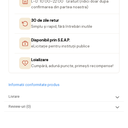
L–D: 10:00–22:00 · Gratuit (ridici doar dupa
confirmarea din partea noastra)
30 de zile retur
Simplu și rapid, fără întrebări inutile
Disponibil prin S.E.A.P.
eLicitație pentru instituții publice
Loializare
Cumpără, adună puncte, primești recompense!
Informatii conformitate produs
Livrare
Review-uri
(0)