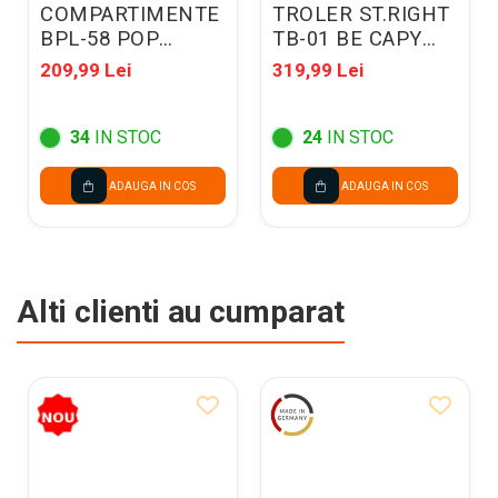
COMPARTIMENTE
TROLER ST.RIGHT
BPL-58 POP
TB-01 BE CAPY
DEMON HUNTERS
300776
209,99 Lei
319,99 Lei
VIOLET 304767
34
IN STOC
24
IN STOC
ADAUGA IN COS
ADAUGA IN COS
Alti clienti au cumparat