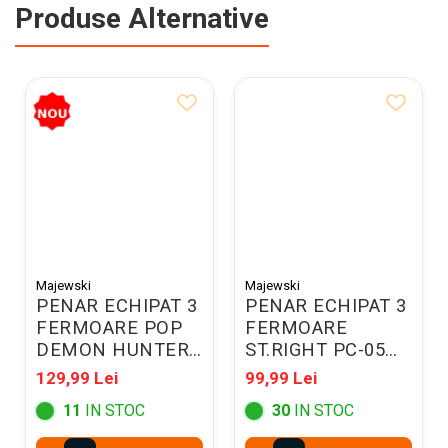
Produse Alternative
Majewski
Majewski
PENAR ECHIPAT 3
PENAR ECHIPAT 3
FERMOARE POP
FERMOARE
DEMON HUNTERS
ST.RIGHT PC-05
VIOLET 304835
COSMIC SOCCER
129,99 Lei
99,99 Lei
301322
11
IN STOC
30
IN STOC