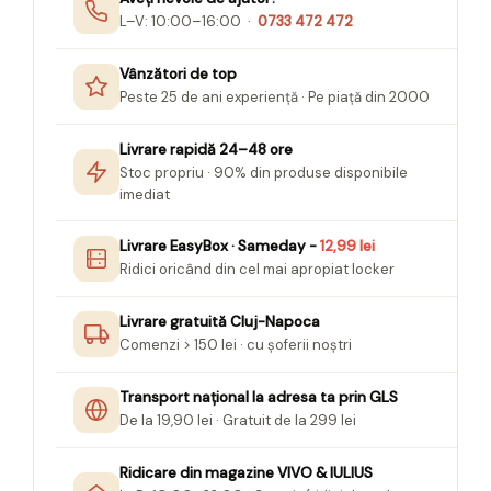
Seturi Creative pentru Copii
L–V: 10:00–16:00 ·
0733 472 472
Stampile Copii
Vânzători de top
Peste 25 de ani experiență · Pe piață din 2000
Livrare rapidă 24–48 ore
Stoc propriu · 90% din produse disponibile
imediat
Livrare EasyBox · Sameday -
12,99 lei
Ridici oricând din cel mai apropiat locker
Livrare gratuită Cluj-Napoca
Comenzi > 150 lei · cu șoferii noștri
Transport național la adresa ta prin GLS
De la 19,90 lei · Gratuit de la 299 lei
Ridicare din magazine VIVO & IULIUS