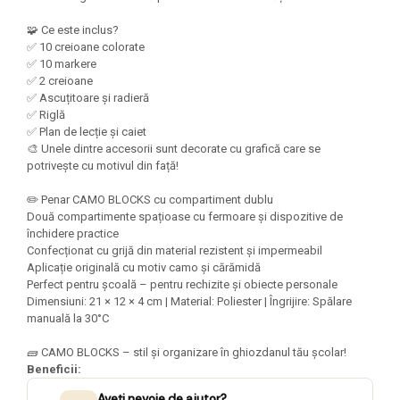
Felicitari Craciun
Decoratiuni Fetru
magnet
Figurine, Ornamente Pasla /Lemn/
Decoratiuni Moosgummi
🧩 Ce este inclus?
Pasta modelatoare
Moos
✅ 10 creioane colorate
Decoratiuni Papier Mache
✅ 10 markere
Fundite, Panglici , Benzi Craciun
Harti de perete
Nasturi
✅ 2 creioane
Globuri din plastic
Idei Creative
✅ Ascuțitoare și radieră
Creta scolara
Hartie Ambalaj Christmas
✅ Riglă
Glob Pamantesc Scolar
✅ Plan de lecție și caiet
idei de Cadouri Craciun
🎨 Unele dintre accesorii sunt decorate cu grafică care se
Materiale Didactice
Jucarii Craciun
potrivește cu motivul din față!
Lumanari tort, Confetti
Instrumente geometrie pentru
✏️ Penar CAMO BLOCKS cu compartiment dublu
Muschi decor
tabla scolara
Două compartimente spațioase cu fermoare și dispozitive de
Perforatoare/ Sabloane cu forme de
închidere practice
Tablite de desenat magnetice
Craciun
Confecționat cu grijă din material rezistent și impermeabil
Sugativa
Aplicație originală cu motiv camo și cărămidă
Sclipici/ Lipici cu sclipici/ Paiete
Perfect pentru școală – pentru rechizite și obiecte personale
Craciun
Articole papetarie pentru copii
Dimensiuni: 21 × 12 × 4 cm | Material: Poliester | Îngrijire: Spălare
Servetele/ Farfurii/ Pahare/ Paie
manuală la 30°C
Banda adeziva
Craciun
Seturi creative Christmas
🧱 CAMO BLOCKS – stil și organizare în ghiozdanul tău școlar!
Compas scolar
Beneficii:
Umbrele
Pixuri cu radiera
Aveți nevoie de ajutor?