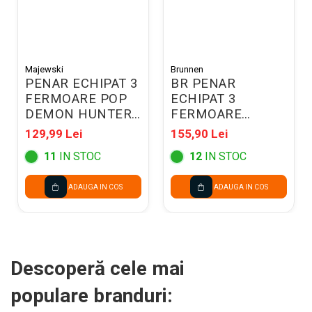
Majewski
Brunnen
PENAR ECHIPAT 3
BR PENAR
FERMOARE POP
ECHIPAT 3
DEMON HUNTERS
FERMOARE
VIOLET 304835
BRUNNEN CATS
129,99 Lei
155,90 Lei
4912107
11
IN STOC
12
IN STOC
ADAUGA IN COS
ADAUGA IN COS
Descoperă cele mai
populare branduri: