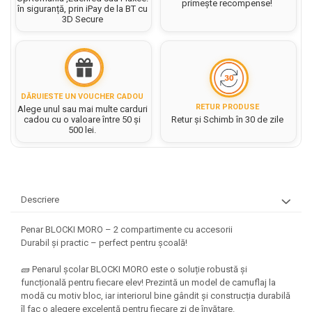
Hartie matriceala
primește recompense!
în siguranță, prin iPay de la BT cu
Masini si Echipamente
Abtibilduri, Stickere Christmas
3D Secure
Rigle, echere si raportor
Hartie tip pergament
Instrumente, Echipamente, Accesorii
Articole de Papetarie Craciun
plastic
Indigo
Perforatoare Forme Decorative
Baloane de Craciun si An Nou
Sticle, caserole, pusculite,
Bijuterii
Rezerve caiet mecanic
Banda autoadeziva/ Stickere
suporturi copii
Fereastra
Diverse accesorii bijuterii
Sacose hartie si textil
DĂRUIESTE UN VOUCHER CADOU
Etichete scolare
Bannere, Semne Craciun
RETUR PRODUSE
Alege unul sau mai multe carduri
Margele din Lemn
Set hartie Colorata mix
cadou cu o valoare între 50 și
Retur și Schimb în 30 de zile
Stickere scolare
Bile/ Conuri/ Globuri din Polistiren
Margele din plastic/ sticla
500 lei.
Braduti/ Stelute/ Accesorii impodobit
Seturi scolare
Margele Fuzibile
Carton Decor/ Hartie decor Craciun
Paiete, Strasuri si Pietricele
Plastilina, Planseta plastilina
Casute Craciun
Perle
Radiera
Coronite/ Inele polistiren
Descriere
Snur, sarma, elastic, fir
Costume/ Costumatii Craciun si
Socotitoare, Betisoare
Decoratiuni
accesorii
Penar BLOCKI MORO – 2 compartimente cu accesorii
Carti de Colorat pentru copii
Animale/ Insecte
Durabil și practic – perfect pentru școală!
Cutii, Sacose, Pungi, Ambalaje
Christmas
Carti Educative
Decoratiuni din Lemn
🧱 Penarul școlar BLOCKI MORO este o soluție robustă și
Decoratiuni Craciun
Decoratiuni din polistiren
Carnetele notite copii
funcțională pentru fiecare elev! Prezintă un model de camuflaj la
Diverse Articole de Craciun
modă cu motiv bloc, iar interiorul bine gândit și construcția durabilă
Decoratiuni Diverse
Jurnale cu cheita, lacat,
îl fac o alegere excelentă pentru fiecare zi de învățare.