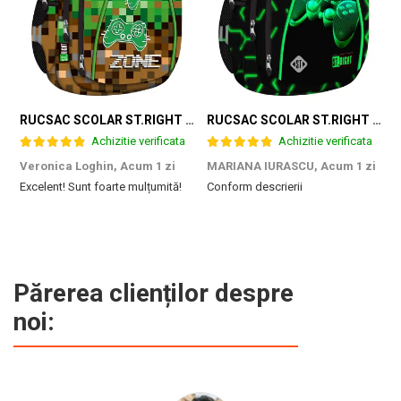
RUCSAC SCOLAR ST.RIGHT 4 COMPARTIMENTE BP-04 GAME ZONE 698187
RUCSAC SCOLAR ST.RIGHT 4 COMPARTIMENTE BP-04 GREEN LEVEL 301339
Achizitie verificata
Achizitie verificata
Veronica Loghin,
Acum 1 zi
MARIANA IURASCU,
Acum 1 zi
G
Excelent! Sunt foarte mulțumită!
Conform descrierii
M
e
m
d
p
f
b
Părerea clienților despre
c
noi: