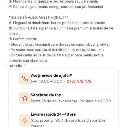
📝 Planificare și organizare profesională sau personală
Seturi Creative pentru Copii
🎁 Cadou elegant pentru colegi, studenți sau profesioniști
Stampile Copii
**DE CE SĂ ALEGI ACEST MODEL?**
🌟 Eleganță și durabilitate într-un pachet compact și practic
📚 Funcționalitate superioară cu finisaje premium și materiale de
calitate
🎯 Perfect pentru:
• Studenți și profesioniști care doresc un caiet robust și stylish
• Persoane care apreciază detaliile fine și designul modern
• Oricine caută un caiet de calitate superioară pentru notițe,
proiecte sau planificare
Beneficii:
Aveți nevoie de ajutor?
L–V: 10:00–16:00 ·
0733 472 472
Vânzători de top
Peste 25 de ani experiență · Pe piață din 2000
Livrare rapidă 24–48 ore
Stoc propriu · 90% din produse disponibile
imediat