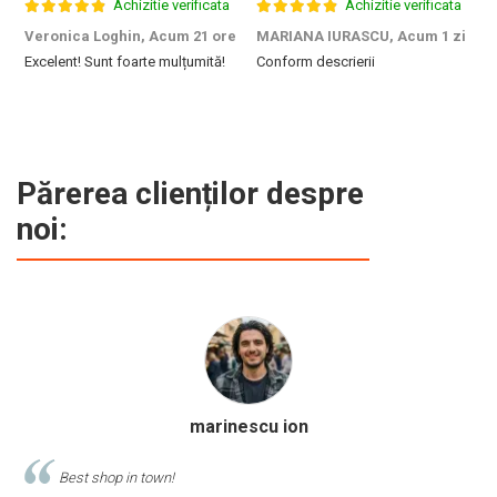
Achizitie verificata
Achizitie verificata
Veronica Loghin,
Acum 21 ore
MARIANA IURASCU,
Acum 1 zi
G
Excelent! Sunt foarte mulțumită!
Conform descrierii
M
e
m
d
p
f
b
Părerea clienților despre
c
noi:
Calinescu Matei
Comand produse de papetarie si birotica de cel putin 10 ani de la