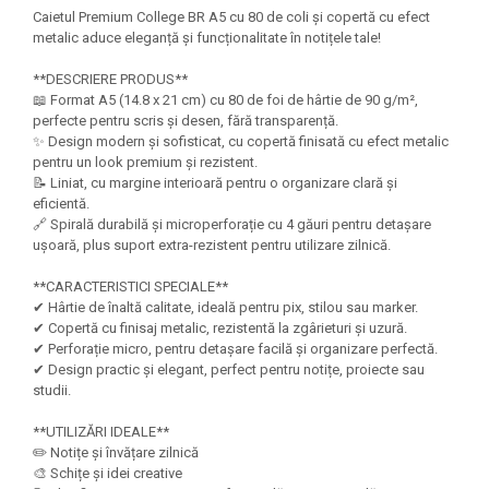
Felicitari Craciun
Decoratiuni Fetru
magnet
Caietul Premium College BR A5 cu 80 de coli și copertă cu efect
Figurine, Ornamente Pasla /Lemn/
Decoratiuni Moosgummi
metalic aduce eleganță și funcționalitate în notițele tale!
Pasta modelatoare
Moos
Decoratiuni Papier Mache
Fundite, Panglici , Benzi Craciun
**DESCRIERE PRODUS**
Harti de perete
Nasturi
📖 Format A5 (14.8 x 21 cm) cu 80 de foi de hârtie de 90 g/m²,
Globuri din plastic
Idei Creative
Creta scolara
perfecte pentru scris și desen, fără transparență.
Hartie Ambalaj Christmas
✨ Design modern și sofisticat, cu copertă finisată cu efect metalic
Glob Pamantesc Scolar
pentru un look premium și rezistent.
idei de Cadouri Craciun
📝 Liniat, cu margine interioară pentru o organizare clară și
Materiale Didactice
Jucarii Craciun
eficientă.
Lumanari tort, Confetti
🔗 Spirală durabilă și microperforație cu 4 găuri pentru detașare
Instrumente geometrie pentru
ușoară, plus suport extra-rezistent pentru utilizare zilnică.
Muschi decor
tabla scolara
Perforatoare/ Sabloane cu forme de
**CARACTERISTICI SPECIALE**
Tablite de desenat magnetice
Craciun
✔ Hârtie de înaltă calitate, ideală pentru pix, stilou sau marker.
Sugativa
Sclipici/ Lipici cu sclipici/ Paiete
✔ Copertă cu finisaj metalic, rezistentă la zgârieturi și uzură.
Craciun
✔ Perforație micro, pentru detașare facilă și organizare perfectă.
Articole papetarie pentru copii
✔ Design practic și elegant, perfect pentru notițe, proiecte sau
Servetele/ Farfurii/ Pahare/ Paie
studii.
Banda adeziva
Craciun
Seturi creative Christmas
Compas scolar
**UTILIZĂRI IDEALE**
✏️ Notițe și învățare zilnică
Umbrele
Pixuri cu radiera
🎨 Schițe și idei creative