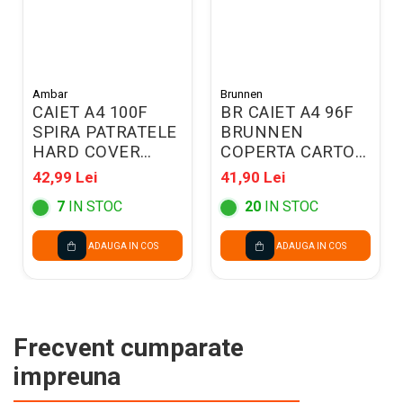
Ambar
Brunnen
CAIET A4 100F
BR CAIET A4 96F
SPIRA PATRATELE
BRUNNEN
HARD COVER
COPERTA CARTON
KRAFT 207901
MARO VELIN
42,99 Lei
41,90 Lei
4347070
7
IN STOC
20
IN STOC
ADAUGA IN COS
ADAUGA IN COS
Frecvent cumparate
impreuna