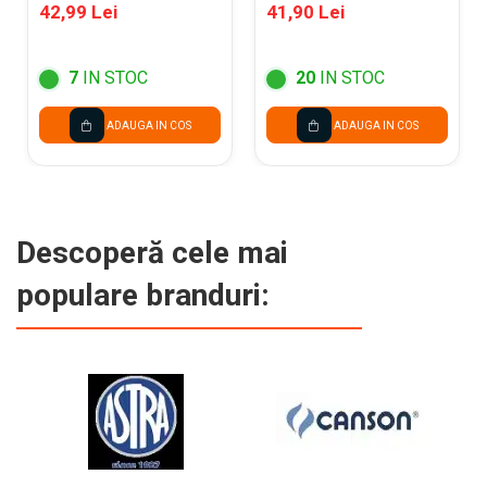
KRAFT 207901
MARO VELIN
42,99 Lei
41,90 Lei
4347070
7
IN STOC
20
IN STOC
ADAUGA IN COS
ADAUGA IN COS
Descoperă cele mai
populare branduri: