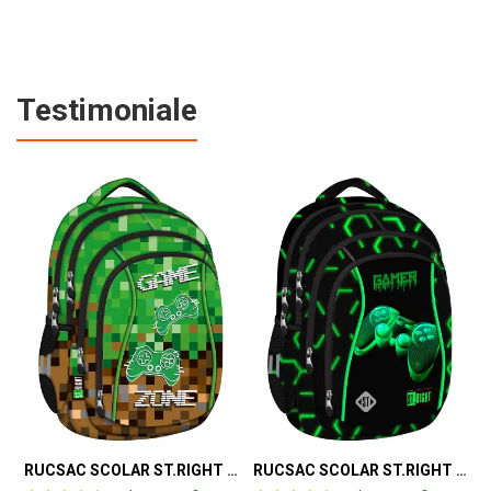
Testimoniale
RUCSAC SCOLAR ST.RIGHT 4 COMPARTIMENTE BP-04 GAME ZONE 698187
RUCSAC SCOLAR ST.RIGHT 4 COMPARTIMENTE BP-04 GREEN LEVEL 301339