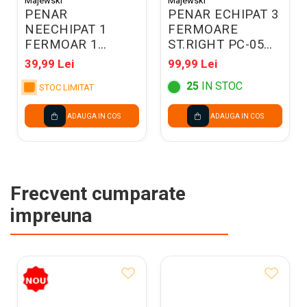
Majewski
Majewski
PENAR
PENAR ECHIPAT 3
NEECHIPAT 1
FERMOARE
FERMOAR 1
ST.RIGHT PC-05
EXTENSIE
COSMIC SOCCER
39,99 Lei
99,99 Lei
ST.RIGHT PC-01
301322
25
IN STOC
TURBO KICK
STOC LIMITAT
697425
ADAUGA IN COS
ADAUGA IN COS
Frecvent cumparate
impreuna