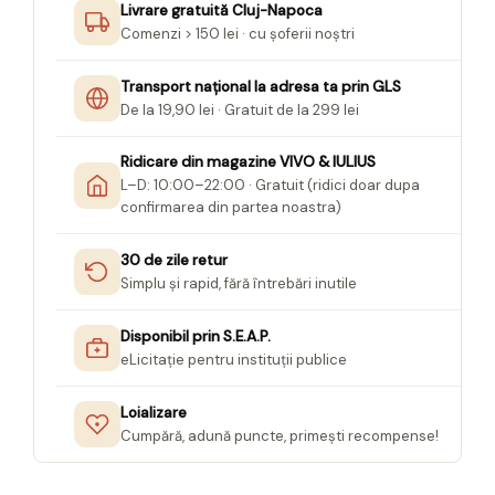
Livrare gratuită Cluj-Napoca
Seturi Creative pentru Copii
Comenzi > 150 lei · cu șoferii noștri
Stampile Copii
Transport național la adresa ta prin GLS
De la 19,90 lei · Gratuit de la 299 lei
Ridicare din magazine VIVO & IULIUS
L–D: 10:00–22:00 · Gratuit (ridici doar dupa
confirmarea din partea noastra)
30 de zile retur
Simplu și rapid, fără întrebări inutile
Disponibil prin S.E.A.P.
eLicitație pentru instituții publice
Loializare
Cumpără, adună puncte, primești recompense!