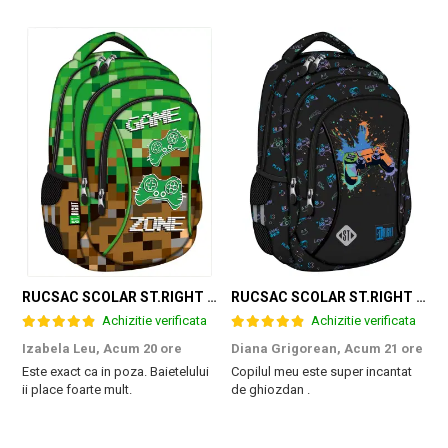
RUCSAC SCOLAR ST.RIGHT 3 COMPARTIMENTE GAME ZONE BP-26 301384
RUCSAC SCOLAR ST.RIGHT 3 COMPARTIMENTE GAME CONTROLLER SPLASH BP-26 697562
Achizitie verificata
Achizitie verificata
Izabela Leu,
Acum 20 ore
Diana Grigorean,
Acum 21 ore
C
Este exact ca in poza. Baietelului
Copilul meu este super incantat
F
ii place foarte mult.
de ghiozdan .
a
g
M