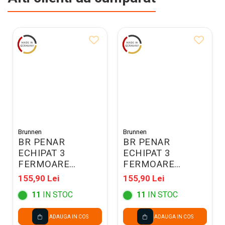
Brunnen
Brunnen
BR PENAR
BR PENAR
ECHIPAT 3
ECHIPAT 3
FERMOARE
FERMOARE
BRUNNEN CATS
BRUNNEN
155,90 Lei
155,90 Lei
4912107
DRAGON
11
IN STOC
11
IN STOC
49121941
ADAUGA IN COS
ADAUGA IN COS