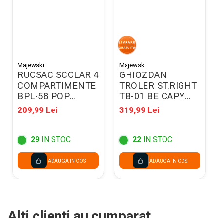
Majewski
Majewski
RUCSAC SCOLAR 4
GHIOZDAN
COMPARTIMENTE
TROLER ST.RIGHT
BPL-58 POP
TB-01 BE CAPY
DEMON HUNTERS
300776
209,99 Lei
319,99 Lei
VIOLET 304767
29
IN STOC
22
IN STOC
ADAUGA IN COS
ADAUGA IN COS
Alti clienti au cumparat