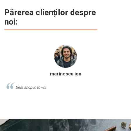
Părerea clienților despre
noi:
Calinescu Matei
Comand produse de papetarie si birotica de cel putin 10 ani de la
acest magazin, si am doar cuvinte de lauda despre ei!