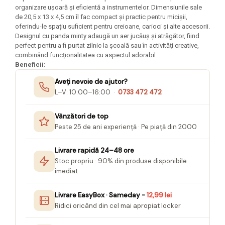
Felicitari Craciun
Decoratiuni Fetru
magnet
organizare ușoară și eficientă a instrumentelor. Dimensiunile sale
Figurine, Ornamente Pasla /Lemn/
Decoratiuni Moosgummi
de 20,5 x 13 x 4,5 cm îl fac compact și practic pentru micișii,
Pasta modelatoare
Moos
oferindu-le spațiu suficient pentru creioane, carioci și alte accesorii.
Decoratiuni Papier Mache
Fundite, Panglici , Benzi Craciun
Designul cu panda minty adaugă un aer jucăuș și atrăgător, fiind
Harti de perete
Nasturi
perfect pentru a fi purtat zilnic la școală sau în activități creative,
Globuri din plastic
Idei Creative
Creta scolara
combinând funcționalitatea cu aspectul adorabil.
Hartie Ambalaj Christmas
Beneficii:
Glob Pamantesc Scolar
idei de Cadouri Craciun
Aveți nevoie de ajutor?
Materiale Didactice
Jucarii Craciun
L–V: 10:00–16:00 ·
0733 472 472
Lumanari tort, Confetti
Instrumente geometrie pentru
Muschi decor
Vânzători de top
tabla scolara
Peste 25 de ani experiență · Pe piață din 2000
Perforatoare/ Sabloane cu forme de
Tablite de desenat magnetice
Craciun
Sugativa
Livrare rapidă 24–48 ore
Sclipici/ Lipici cu sclipici/ Paiete
Craciun
Stoc propriu · 90% din produse disponibile
Articole papetarie pentru copii
imediat
Servetele/ Farfurii/ Pahare/ Paie
Banda adeziva
Craciun
Livrare EasyBox · Sameday -
12,99 lei
Seturi creative Christmas
Compas scolar
Ridici oricând din cel mai apropiat locker
Umbrele
Pixuri cu radiera