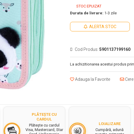
STOC EPUIZAT
Durata de livrare:
1-3 zile
ALERTA STOC
Cod Produs:
5901137199160
La achizitionarea acestui produs prim
Adauga la Favorite
Cere 
PLĂTEȘTE CU
CARDUL
LOIALIZARE
Plătește cu cardul
Cumpără, adună
Visa, Mastercard, Star