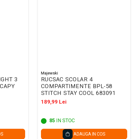
Majewski
IGHT 3
RUCSAC SCOLAR 4
 CAPY
COMPARTIMENTE BPL-58
STITCH STAY COOL 683091
189,99 Lei
85
IN STOC
OS
ADAUGA IN COS