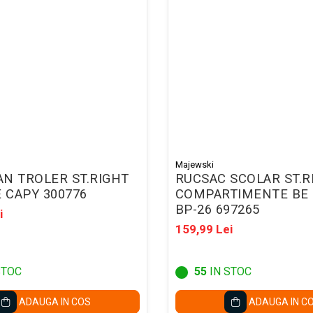
Majewski
N TROLER ST.RIGHT
RUCSAC SCOLAR ST.R
E CAPY 300776
COMPARTIMENTE BE
BP-26 697265
i
159,99 Lei
STOC
55
IN STOC
ADAUGA IN COS
ADAUGA IN C