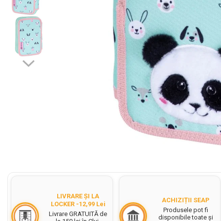
Stilouri si Rollere cu Cerneala
Cerneala Stilouri, Patroane
cerneala
Creioane colorate
Creioane
Carioci
Creioane cerate colorate
Instrumente pentru scris kids
Pilot Frixion
Corector fluid cu pasta
corectoare
Distribuie
pe
Pic cu rescriere
Facebook
Ascutitori
LIVRARE ȘI LA
ACHIZIȚII SEAP
Acuarele
LOCKER -12,99 Lei
Produsele pot fi
Livrare GRATUITĂ de
disponibile toate și
Acuarele Tempera la bucata