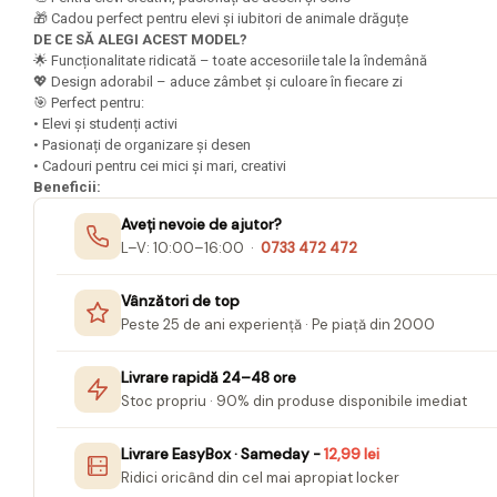
Mape Birou/ Dosare Scolare
🎁 Cadou perfect pentru elevi și iubitori de animale drăguțe
Trusa geometrie scolara
DE CE SĂ ALEGI ACEST MODEL?
🌟 Funcționalitate ridicată – toate accesoriile tale la îndemână
Rigle, echere si raportor
💖 Design adorabil – aduce zâmbet și culoare în fiecare zi
plastic
🎯 Perfect pentru:
• Elevi și studenți activi
Sticle, caserole, pusculite,
• Pasionați de organizare și desen
suporturi copii
• Cadouri pentru cei mici și mari, creativi
Beneficii:
Etichete scolare
Aveți nevoie de ajutor?
Stickere scolare
L–V: 10:00–16:00 ·
0733 472 472
Seturi scolare
Vânzători de top
Plastilina, Planseta plastilina
Peste 25 de ani experiență · Pe piață din 2000
Radiera
Livrare rapidă 24–48 ore
Socotitoare, Betisoare
Stoc propriu · 90% din produse disponibile imediat
Carti de Colorat pentru copii
Carti Educative
Livrare EasyBox · Sameday -
12,99 lei
Ridici oricând din cel mai apropiat locker
Carnetele notite copii