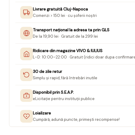
Jurnale cu cheita, lacat,
Livrare gratuită Cluj-Napoca
magnet
Comenzi > 150 lei · cu șoferii noștri
Pasta modelatoare
Transport național la adresa ta prin GLS
Harti de perete
De la 19,90 lei · Gratuit de la 299 lei
Creta scolara
Ridicare din magazine VIVO & IULIUS
Glob Pamantesc Scolar
L–D: 10:00–22:00 · Gratuit (ridici doar dupa confirmar
Materiale Didactice
30 de zile retur
Instrumente geometrie pentru
Simplu și rapid, fără întrebări inutile
tabla scolara
Tablite de desenat magnetice
Disponibil prin S.E.A.P.
eLicitație pentru instituții publice
Sugativa
Articole papetarie pentru copii
Loializare
Cumpără, adună puncte, primești recompense!
Banda adeziva
Compas scolar