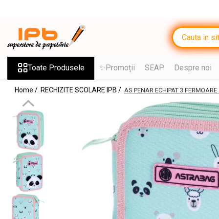
Toate Produsele
RECHIZITE SCOLARE IPB
Ghiozdane, Rucsacuri, Trolere
Toate Produsele
✨Promoții
SEAP
Despre noi
Penare, Etuiuri, Necessaire
Home /
RECHIZITE SCOLARE IPB /
AS PENAR ECHIPAT 3 FERMOARE
Jocuri Educative si Puzzle-uri
Saci de sport, Borsete
Caiete
Caiete cu 2 sau mai multe
subiecte
Caiete de Calitate
Blocuri de desen
Coperți