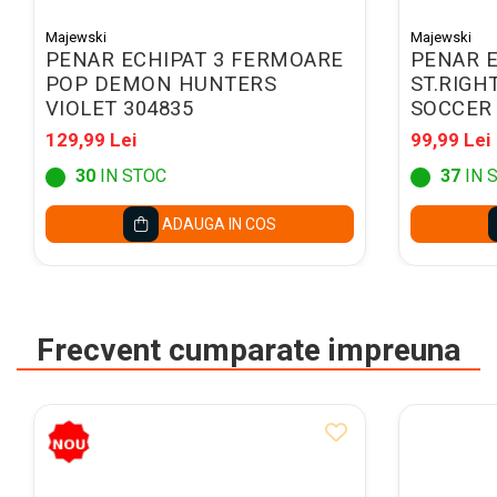
Caiete mecanice A4
Caiete mecanice A5
Majewski
Majewski
PENAR ECHIPAT 3 FERMOARE
PENAR E
Indecsi autoadezivi,
POP DEMON HUNTERS
ST.RIGH
pagemarkere
VIOLET 304835
SOCCER 
Separatoare index si
129,99 Lei
99,99 Lei
separatoare biblioraft
30
IN STOC
37
IN 
Dosare carton
Dosare extensibile
ADAUGA IN COS
Dosare suspendabile si
suporturi
Dosar plic din plastic cu elastic
Frecvent cumparate impreuna
Mape plastic cu elastic
Mape de prezentare cu folii
Mape tip plic cu capsa
Serviete pentru documente