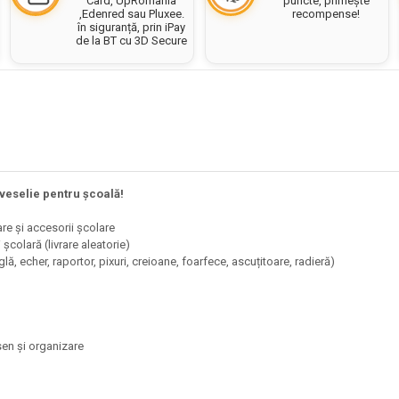
puncte, primește
Card, UpRomania
recompense!
,Edenred sau Pluxee.
în siguranță, prin iPay
de la BT cu 3D Secure
eselie pentru școală!
re și accesorii școlare
colară (livrare aleatorie)
ă, echer, raportor, pixuri, creioane, foarfece, ascuțitoare, radieră)
sen și organizare