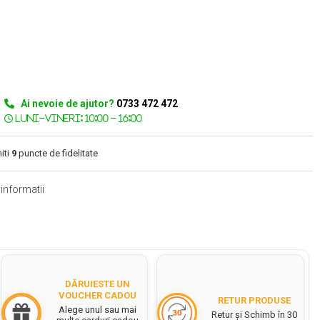
Ai nevoie de ajutor?
0733 472 472
iti
9
puncte de fidelitate
informatii
DĂRUIESTE UN
VOUCHER CADOU
RETUR PRODUSE
Alege unul sau mai
Retur și Schimb în 30