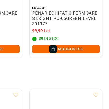
Majewski
ERMOARE
PENAR ECHIPAT 3 FERMOARE
ST.RIGHT PC-05GREEN LEVEL
301377
99,99 Lei
39
IN STOC
OS
ADAUGA IN COS