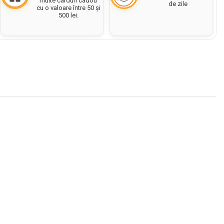
multe carduri cadou
de zile
cu o valoare între 50 și
500 lei.