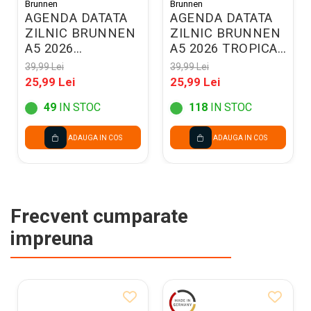
Brunnen
Brunnen
AGENDA DATATA
AGENDA DATATA
ZILNIC BRUNNEN
ZILNIC BRUNNEN
A5 2026
A5 2026 TROPICAL
BALACRON
79515016
39,99 Lei
39,99 Lei
NEGRU 79561906
25,99 Lei
25,99 Lei
49
IN STOC
118
IN STOC
ADAUGA IN COS
ADAUGA IN COS
Frecvent cumparate
impreuna