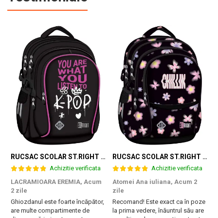
RUCSAC SCOLAR ST.RIGHT 4 COMPARTIMENTE BP-01 K-POP RHYTHM 698002
RUCSAC SCOLAR ST.RIGHT 4 COMPARTIMENTE BP-01 FLOWER MOOD 697036
Achizitie verificata
Achizitie verificata
LACRAMIOARA EREMIA,
Acum
Atomei Ana iuliana,
Acum 2
T
2 zile
zile
B
Ghiozdanul este foarte încăpător,
Recomand! Este exact ca în poze
r
are multe compartimente de
la prima vedere, înăuntrul său are