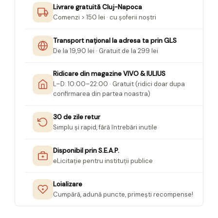
Livrare gratuită Cluj-Napoca
Seturi Creative pentru Copii
Comenzi > 150 lei · cu șoferii noștri
Stampile Copii
Transport național la adresa ta prin GLS
De la 19,90 lei · Gratuit de la 299 lei
Ridicare din magazine VIVO & IULIUS
L–D: 10:00–22:00 · Gratuit (ridici doar dupa
confirmarea din partea noastra)
30 de zile retur
Simplu și rapid, fără întrebări inutile
Disponibil prin S.E.A.P.
eLicitație pentru instituții publice
Loializare
Cumpără, adună puncte, primești recompense!