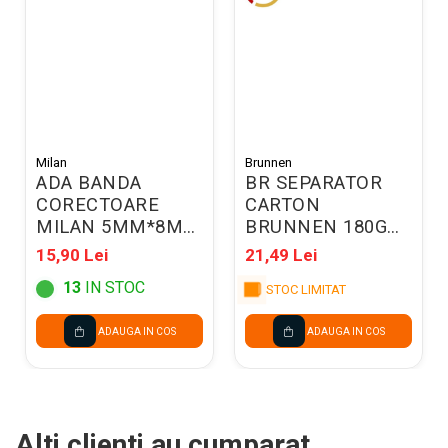
Milan
Brunnen
ADA BANDA
BR SEPARATOR
CORECTOARE
CARTON
MILAN 5MM*8M
BRUNNEN 180G
80185
100/SET VERDE
15,90 Lei
21,49 Lei
6604050
13
IN STOC
STOC LIMITAT
ADAUGA IN COS
ADAUGA IN COS
Alti clienti au cumparat