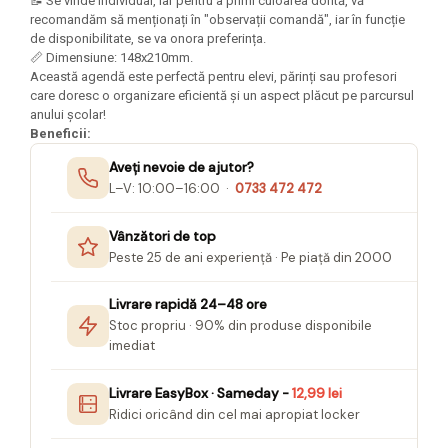
Felicitari Craciun
📝 Se vinde individual, iar pentru a primi culoarea dorită, vă
Decoratiuni Fetru
magnet
recomandăm să menționați în "observații comandă", iar în funcție
Figurine, Ornamente Pasla /Lemn/
Decoratiuni Moosgummi
de disponibilitate, se va onora preferința.
Pasta modelatoare
Moos
Decoratiuni Papier Mache
📏 Dimensiune: 148x210mm.
Fundite, Panglici , Benzi Craciun
Harti de perete
Această agendă este perfectă pentru elevi, părinți sau profesori
Nasturi
care doresc o organizare eficientă și un aspect plăcut pe parcursul
Globuri din plastic
Idei Creative
Creta scolara
anului școlar!
Hartie Ambalaj Christmas
Beneficii:
Glob Pamantesc Scolar
idei de Cadouri Craciun
Aveți nevoie de ajutor?
Materiale Didactice
Jucarii Craciun
L–V: 10:00–16:00 ·
0733 472 472
Lumanari tort, Confetti
Instrumente geometrie pentru
Muschi decor
tabla scolara
Vânzători de top
Perforatoare/ Sabloane cu forme de
Peste 25 de ani experiență · Pe piață din 2000
Tablite de desenat magnetice
Craciun
Sugativa
Sclipici/ Lipici cu sclipici/ Paiete
Livrare rapidă 24–48 ore
Craciun
Stoc propriu · 90% din produse disponibile
Articole papetarie pentru copii
imediat
Servetele/ Farfurii/ Pahare/ Paie
Banda adeziva
Craciun
Seturi creative Christmas
Livrare EasyBox · Sameday -
12,99 lei
Compas scolar
Ridici oricând din cel mai apropiat locker
Umbrele
Pixuri cu radiera