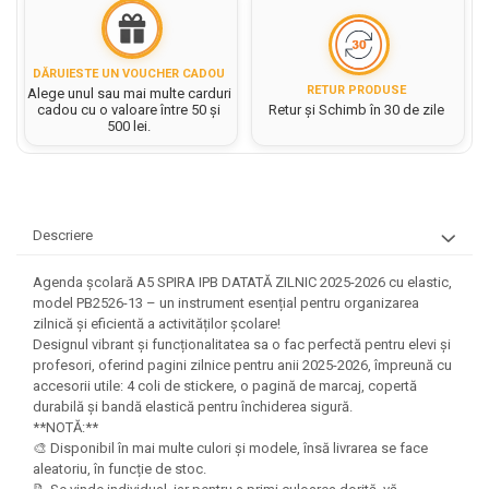
Rezerve caiet mecanic
Masini si Echipamente
Abtibilduri, Stickere Christmas
Rigle, echere si raportor
Sacose hartie si textil
Instrumente, Echipamente, Accesorii
Articole de Papetarie Craciun
plastic
DĂRUIESTE UN VOUCHER CADOU
Perforatoare Forme Decorative
Baloane de Craciun si An Nou
Set hartie Colorata mix
RETUR PRODUSE
Sticle, caserole, pusculite,
Alege unul sau mai multe carduri
Bijuterii
cadou cu o valoare între 50 și
Retur și Schimb în 30 de zile
Banda autoadeziva/ Stickere
suporturi copii
500 lei.
Fereastra
Diverse accesorii bijuterii
Etichete scolare
Bannere, Semne Craciun
Margele din Lemn
Stickere scolare
Bile/ Conuri/ Globuri din Polistiren
Margele din plastic/ sticla
Braduti/ Stelute/ Accesorii impodobit
Seturi scolare
Margele Fuzibile
Descriere
Carton Decor/ Hartie decor Craciun
Paiete, Strasuri si Pietricele
Plastilina, Planseta plastilina
Casute Craciun
Agenda școlară A5 SPIRA IPB DATATĂ ZILNIC 2025-2026 cu elastic,
Perle
Radiera
Coronite/ Inele polistiren
model PB2526-13 – un instrument esențial pentru organizarea
Snur, sarma, elastic, fir
zilnică și eficientă a activităților școlare!
Costume/ Costumatii Craciun si
Socotitoare, Betisoare
Decoratiuni
Designul vibrant și funcționalitatea sa o fac perfectă pentru elevi și
accesorii
profesori, oferind pagini zilnice pentru anii 2025-2026, împreună cu
Carti de Colorat pentru copii
Animale/ Insecte
Cutii, Sacose, Pungi, Ambalaje
accesorii utile: 4 coli de stickere, o pagină de marcaj, copertă
Christmas
Carti Educative
Decoratiuni din Lemn
durabilă și bandă elastică pentru închiderea sigură.
**NOTĂ:**
Decoratiuni Craciun
Decoratiuni din polistiren
Carnetele notite copii
🎨 Disponibil în mai multe culori și modele, însă livrarea se face
Diverse Articole de Craciun
Decoratiuni Diverse
aleatoriu, în funcție de stoc.
Jurnale cu cheita, lacat,