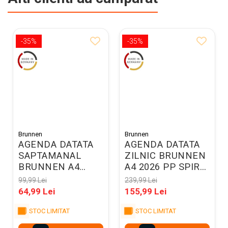
-35%
-35%
Brunnen
Brunnen
AGENDA DATATA
AGENDA DATATA
SAPTAMANAL
ZILNIC BRUNNEN
BRUNNEN A4
A4 2026 PP SPIRA
2026 SPIRA
GRI METALIC
99,99 Lei
239,99 Lei
NEGRU 78101906
789619066
64,99 Lei
155,99 Lei
STOC LIMITAT
STOC LIMITAT