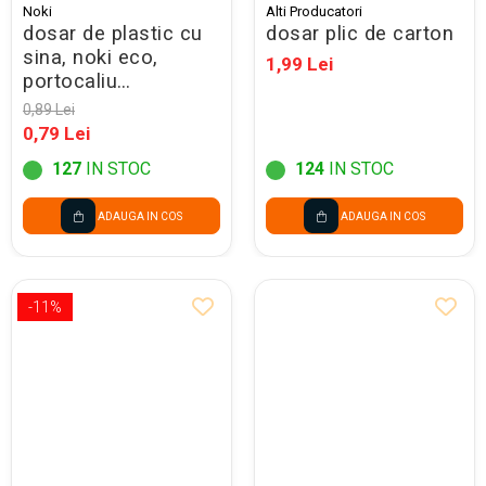
Noki
Alti Producatori
dosar de plastic cu
dosar plic de carton
sina, noki eco,
1,99 Lei
portocaliu
48288040b/lm019 -
0,89 Lei
promo
0,79 Lei
127
IN STOC
124
IN STOC
ADAUGA IN COS
ADAUGA IN COS
-11%