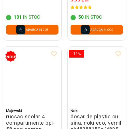
101
IN STOC
50
IN STOC
ADAUGA IN COS
ADAUGA IN COS
-11%
Majewski
Noki
rucsac scolar 4
dosar de plastic cu
compartimente bpl-
sina, noki eco, vernil