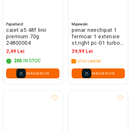
Paperland
Majewski
caiet a5 48f linii
penar neechipat 1
premium 70g
fermoar 1 extensie
24800004
st.right pc-01 turbo
kick 697425
2,49 Lei
39,99 Lei
265
IN STOC
STOC LIMITAT
ADAUGA IN COS
ADAUGA IN COS