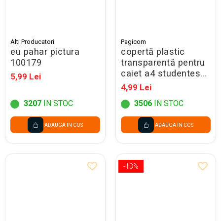
Alti Producatori
Pagicom
eu pahar pictura
copertă plastic
100179
transparentă pentru
caiet a4 studentesc
5,99 Lei
305x433 mm
4,99 Lei
3207
IN STOC
3506
IN STOC
ADAUGA IN COS
ADAUGA IN COS
-13%