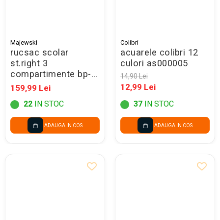
Majewski
Colibri
rucsac scolar
acuarele colibri 12
st.right 3
culori as000005
compartimente bp-
14,90 Lei
26 purrfect love
12,99 Lei
159,99 Lei
697104
22
IN STOC
37
IN STOC
ADAUGA IN COS
ADAUGA IN COS