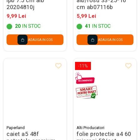
ipb 7.5 cm alb
alb/rosu 33*25*16
20204810j
cm ab07116b
9,99 Lei
5,99 Lei
20
IN STOC
41
IN STOC
ADAUGA IN COS
ADAUGA IN COS
-11%
Paperland
Alti Producatori
caiet a5 48f
folie protectie a4 60