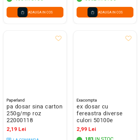
ADAUGA IN COS
ADAUGA IN COS
Paperland
Exacompta
pa dosar sina carton
ex dosar cu
250g/mp roz
fereastra diverse
22000118
culori 50100e
2,19 Lei
2,99 Lei
183
IN STOC
LA COMANDA