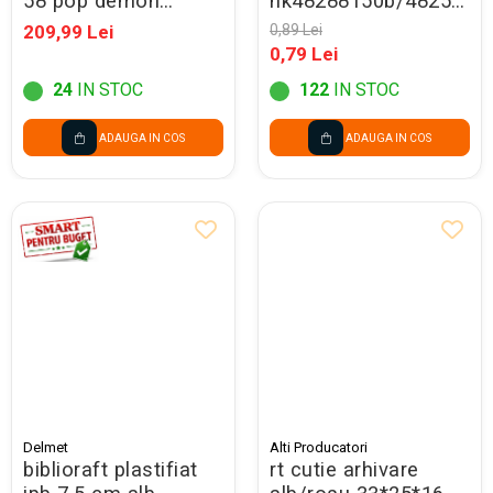
58 pop demon
nk48288150b/4825150
hunters violet
promo
209,99 Lei
0,89 Lei
304767
0,79 Lei
24
IN STOC
122
IN STOC
ADAUGA IN COS
ADAUGA IN COS
Delmet
Alti Producatori
biblioraft plastifiat
rt cutie arhivare