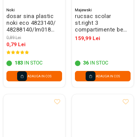
Noki
Majewski
dosar sina plastic
rucsac scolar
noki eco 4823140/
st.right 3
48288140/lm018
compartimente be
bleumarin - promo
capy bp-26 697265
0,89 Lei
159,99 Lei
0,79 Lei
183
IN STOC
36
IN STOC
ADAUGA IN COS
ADAUGA IN COS