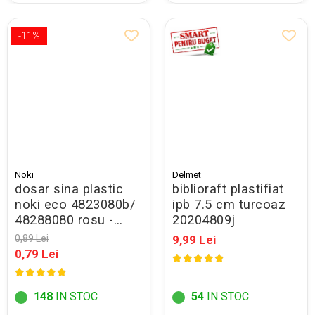
-11%
Noki
Delmet
dosar sina plastic
biblioraft plastifiat
noki eco 4823080b/
ipb 7.5 cm turcoaz
48288080 rosu -
20204809j
promo
0,89 Lei
9,99 Lei
0,79 Lei
148
IN STOC
54
IN STOC