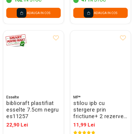
ADAUGA IN COS
ADAUGA IN COS
Esselte
MP*
biblioraft plastifiat
stilou ipb cu
esselte 7.5cm negru
stergere prin
es11257
frictiune+ 2 rezerve,
in blister pe543
22,90 Lei
11,99 Lei