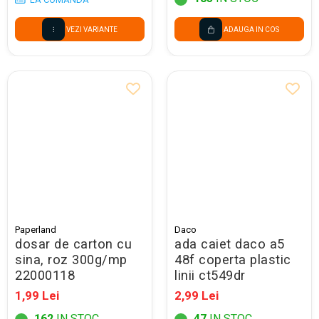
VEZI VARIANTE
ADAUGA IN COS
Paperland
Daco
dosar de carton cu
ada caiet daco a5
sina, roz 300g/mp
48f coperta plastic
22000118
linii ct549dr
1,99 Lei
2,99 Lei
162
IN STOC
47
IN STOC