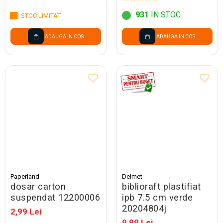
931
IN STOC
STOC LIMITAT
ADAUGA IN COS
ADAUGA IN COS
Paperland
Delmet
dosar carton
biblioraft plastifiat
suspendat 12200006
ipb 7.5 cm verde
20204804j
2,99 Lei
9,99 Lei