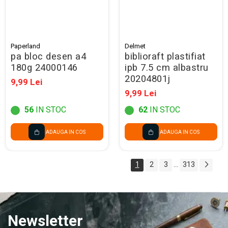
Paperland
Delmet
pa bloc desen a4
biblioraft plastifiat
180g 24000146
ipb 7.5 cm albastru
20204801j
9,99 Lei
9,99 Lei
56
IN STOC
62
IN STOC
ADAUGA IN COS
ADAUGA IN COS
1
2
3
313
...
Newsletter