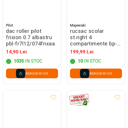
Pilot
Majewski
dac roller pilot
rucsac scolar
frixion 0.7 albastru
st.right 4
pbl-fr7l12/074frixaa
compartimente bp-
01 black cat 697142
14,90 Lei
199,99 Lei
1035
IN STOC
10
IN STOC
ADAUGA IN COS
ADAUGA IN COS