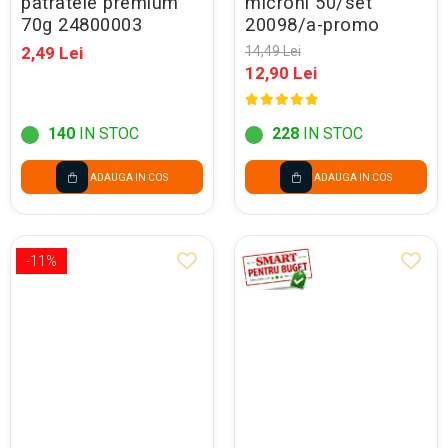
patratele premium
microni 50/set
70g 24800003
20098/a-promo
2,49 Lei
14,49 Lei
12,90 Lei
140
IN STOC
228
IN STOC
ADAUGA IN COS
ADAUGA IN COS
-11%