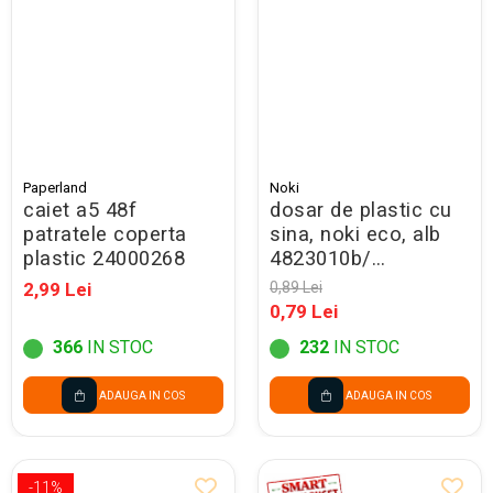
Paperland
Noki
caiet a5 48f
dosar de plastic cu
patratele coperta
sina, noki eco, alb
plastic 24000268
4823010b/
48288010b - promo
2,99 Lei
0,89 Lei
0,79 Lei
366
IN STOC
232
IN STOC
ADAUGA IN COS
ADAUGA IN COS
-11%