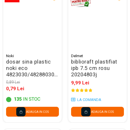
Noki
Delmet
dosar sina plastic
biblioraft plastifiat
noki eco
ipb 7.5 cm rosu
4823030/48288030/lm016
20204803j
galben -promo
0,89 Lei
9,99 Lei
0,79 Lei
135
IN STOC
LA COMANDA
ADAUGA IN COS
ADAUGA IN COS