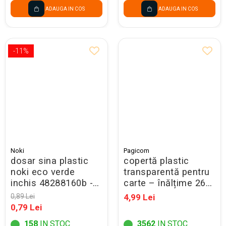
ADAUGA IN COS
ADAUGA IN COS
-11%
Noki
Pagicom
dosar sina plastic
copertă plastic
noki eco verde
transparentă pentru
inchis 48288160b -
carte – înălțime 26
promo
cm
0,89 Lei
4,99 Lei
0,79 Lei
158
IN STOC
3562
IN STOC