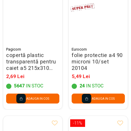
Seturi Creative pentru Copii
Stampile Copii
Pagicom
Eurocom
copertă plastic
folie protectie a4 90
transparentă pentru
microni 10/set
caiet a5 215x310
20104
mm
2,69 Lei
5,49 Lei
5647
IN STOC
24
IN STOC
ADAUGA IN COS
ADAUGA IN COS
-11%