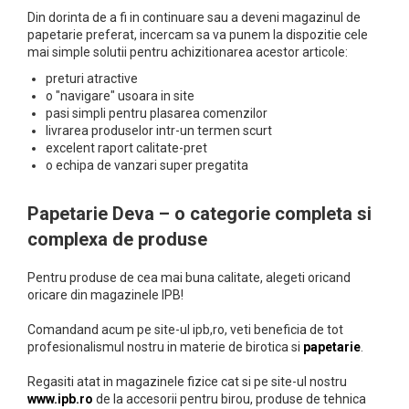
Carton gliterat
Tablite pentru copii
Ustensile Turnare, Modelare
Lipici/ Adezivi/ Pistoale silicon
Pixuri cu mecanism
compartimente
Stitch
Din dorinta de a fi in continuare sau a deveni magazinul de
Creta arta
Celofan pentru flori
Culori si vopsele acrilice
Indeletniciri practice
Carton Lucios
papetarie preferat, incercam sa va punem la dispozitie cele
Mape de birou
Pixuri cu suport
Unicorn
Caseta bani
Snur Rafie pentru flori
mai simple solutii pentru achizitionarea acestor articole:
Bureti tip Pensule
Acuarele Guase
Quilling, Origami si accesorii
Carton Ondulat
Pictura pe fata
Pungi cu fermoar(ziplock)
Pixuri pentru touchscreen
Satin pentru impachetat buchete
Clipboarduri
preturi atractive
Tehnici de cusut si Broderie
Caligrafie
Pahare, palete si sorturi
Carton sidefat/ perlat
Pinata Party
Organza floristica
o "navigare" usoara in site
Seturi cadou
Pixuri tip Roller
Folii de Ambalare
pictura copii
Traforaj
Carton mousse (Foamboard)
pasi simpli pentru plasarea comenzilor
Snur dantela pentru flori
Carton texturat/ embosat
Suporturi articole de birou
Pixuri unica folosinta
Scrapbooking
livrarea produselor intr-un termen scurt
Pungi cu fermoar
Pensule scoala copii
Cutii pentru flori
Carti colorat pentru adulti
excelent raport calitate-pret
Cutii cadou si accesorii
Suporturi documente cu
Albume Scrapbooking
Sfoara si Elastice
o echipa de vanzari super pregatita
Pensule cu rezervor
Albume
Seturi pentru arta
sertare
Cutii pentru Ambalare
Benzi decorative Scrapbooking
Pensule scolare bucata
Rame
Suporturi si mape carti vizita
Accesorii pentru artisti
Cartoane pentru Scrapbooking
Tus/ Tusiera/ Buretiera
Papetarie Deva – o categorie completa si
Folii Transparente Pentru
Pensule scolare set
Plicuri pf
Instrumente de lucru Scrapbooking
Retroproiector
Culori Acrilice Spray
complexa de produse
Lipiciuri
Sigilii si ceara pentru flori
Stampile si Accesorii
Botezuri, Gender reveal
Hartie Bristol/ Fine Face
Pictura pe numere
Foarfece pentru copii
Stickere Decorative
Pentru produse de cea mai buna calitate, alegeti oricand
Martisor si 8 Martie
Hartie Cerata
Sevalete pictura
oricare din magazinele IPB!
Hartie si carton colorate
Personalizare textile & decor
Ziua indragostitilor &
haine
Hartie de Impachetat
Hartie Creponata, Hartie
Comandand acum pe site-ul ipb,ro, veti beneficia de tot
Dragobete
Glasata
profesionalismul nostru in materie de birotica si
papetarie
.
Hartie de Matase
Accesorii pentru personalizare
Halloween
Etichete textile
Mape Birou/ Dosare Scolare
Hartie Kraft
Regasiti atat in magazinele fizice cat si pe site-ul nostru
Vopsele si markere textile
www.ipb.ro
de la accesorii pentru birou, produse de tehnica
Materiale de Craciun si An Nou
Trusa geometrie scolara