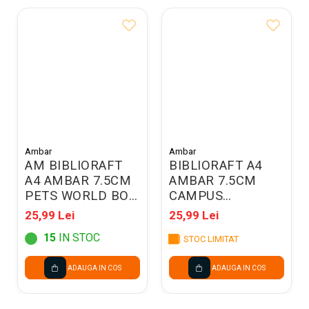
Ambar
Ambar
AM BIBLIORAFT
BIBLIORAFT A4
A4 AMBAR 7.5CM
AMBAR 7.5CM
PETS WORLD BOY
CAMPUS
232712
MOONFLOWER
25,99 Lei
25,99 Lei
228807
15
IN STOC
STOC LIMITAT
ADAUGA IN COS
ADAUGA IN COS