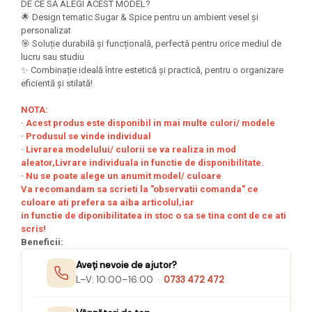
DE CE SĂ ALEGI ACEST MODEL?
Seturi Creative pentru Copii
🌟 Design tematic Sugar & Spice pentru un ambient vesel și
personalizat
Stampile Copii
🎯 Soluție durabilă și funcțională, perfectă pentru orice mediul de
lucru sau studiu
✨ Combinație ideală între estetică și practică, pentru o organizare
eficientă și stilată!
NOTA:
· Acest produs este disponibil in mai multe culori/ modele
· Produsul se vinde individual
· Livrarea modelului/ culorii se va realiza in mod
aleator,Livrare individuala in functie de disponibilitate.
· Nu se poate alege un anumit model/ culoare
Va recomandam sa scrieti la "observatii comanda" ce
culoare ati prefera sa aiba articolul,iar
in functie de diponibilitatea in stoc o sa se tina cont de ce ati
scris!
Beneficii:
Aveți nevoie de ajutor?
L–V: 10:00–16:00 ·
0733 472 472