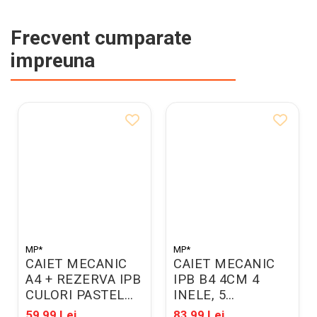
Frecvent cumparate
impreuna
MP*
MP*
CAIET MECANIC
CAIET MECANIC
A4 + REZERVA IPB
IPB B4 4CM 4
CULORI PASTEL
INELE, 5
PC116-02
SEPARATOARE,
59,99 Lei
83,99 Lei