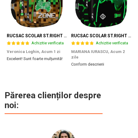
RUCSAC SCOLAR ST.RIGHT 4 COMPARTIMENTE BP-04 GAME ZONE 698187
RUCSAC SCOLAR ST.RIGHT 4 COMPARTIMENTE BP-04 GREEN LEVEL 301339
Achizitie verificata
Achizitie verificata
Veronica Loghin,
Acum 1 zi
MARIANA IURASCU,
Acum 2
G
zile
Excelent! Sunt foarte mulțumită!
M
Conform descrierii
e
m
d
p
f
b
Părerea clienților despre
c
noi: