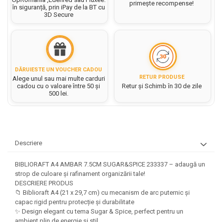
Hartie matriceala
primește recompense!
Masini si Echipamente
în siguranță, prin iPay de la BT cu
Abtibilduri, Stickere Christmas
3D Secure
Rigle, echere si raportor
Hartie tip pergament
Instrumente, Echipamente, Accesorii
Articole de Papetarie Craciun
plastic
Indigo
Perforatoare Forme Decorative
Baloane de Craciun si An Nou
Sticle, caserole, pusculite,
Bijuterii
Rezerve caiet mecanic
Banda autoadeziva/ Stickere
suporturi copii
Fereastra
Diverse accesorii bijuterii
Sacose hartie si textil
Etichete scolare
DĂRUIESTE UN VOUCHER CADOU
Bannere, Semne Craciun
RETUR PRODUSE
Margele din Lemn
Alege unul sau mai multe carduri
Set hartie Colorata mix
Stickere scolare
cadou cu o valoare între 50 și
Retur și Schimb în 30 de zile
Bile/ Conuri/ Globuri din Polistiren
Margele din plastic/ sticla
500 lei.
Braduti/ Stelute/ Accesorii impodobit
Seturi scolare
Margele Fuzibile
Carton Decor/ Hartie decor Craciun
Paiete, Strasuri si Pietricele
Plastilina, Planseta plastilina
Casute Craciun
Perle
Radiera
Coronite/ Inele polistiren
Snur, sarma, elastic, fir
Descriere
Costume/ Costumatii Craciun si
Socotitoare, Betisoare
Decoratiuni
accesorii
BIBLIORAFT A4 AMBAR 7.5CM SUGAR&SPICE 233337 – adaugă un
Carti de Colorat pentru copii
Animale/ Insecte
Cutii, Sacose, Pungi, Ambalaje
strop de culoare și rafinament organizării tale!
DESCRIERE PRODUS
Christmas
Carti Educative
Decoratiuni din Lemn
📁 Biblioraft A4 (21 x 29,7 cm) cu mecanism de arc puternic și
Decoratiuni Craciun
Decoratiuni din polistiren
Carnetele notite copii
capac rigid pentru protecție și durabilitate
Diverse Articole de Craciun
Decoratiuni Diverse
✨ Design elegant cu tema Sugar & Spice, perfect pentru un
Jurnale cu cheita, lacat,
ambient plin de energie și stil