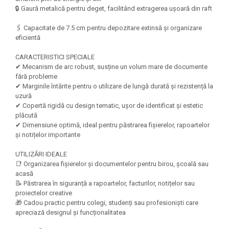
Felicitari Craciun
Decoratiuni Fetru
magnet
🔒 Gaură metalică pentru deget, facilitând extragerea ușoară din raft
Figurine, Ornamente Pasla /Lemn/
Decoratiuni Moosgummi
Pasta modelatoare
Moos
🖇️ Capacitate de 7.5 cm pentru depozitare extinsă și organizare
Decoratiuni Papier Mache
Fundite, Panglici , Benzi Craciun
eficientă
Harti de perete
Nasturi
Globuri din plastic
Idei Creative
Creta scolara
CARACTERISTICI SPECIALE
Hartie Ambalaj Christmas
✔ Mecanism de arc robust, susține un volum mare de documente
Glob Pamantesc Scolar
fără probleme
idei de Cadouri Craciun
✔ Marginile întărite pentru o utilizare de lungă durată și rezistență la
Materiale Didactice
Jucarii Craciun
uzură
Lumanari tort, Confetti
✔ Copertă rigidă cu design tematic, ușor de identificat și estetic
Instrumente geometrie pentru
plăcută
Muschi decor
tabla scolara
✔ Dimensiune optimă, ideal pentru păstrarea fișierelor, rapoartelor
Perforatoare/ Sabloane cu forme de
și notițelor importante
Tablite de desenat magnetice
Craciun
Sugativa
Sclipici/ Lipici cu sclipici/ Paiete
UTILIZĂRI IDEALE
Craciun
📑 Organizarea fișierelor și documentelor pentru birou, școală sau
Articole papetarie pentru copii
acasă
Servetele/ Farfurii/ Pahare/ Paie
📝 Păstrarea în siguranță a rapoartelor, facturilor, notițelor sau
Banda adeziva
Craciun
proiectelor creative
Seturi creative Christmas
Compas scolar
🎁 Cadou practic pentru colegi, studenți sau profesioniști care
apreciază designul și funcționalitatea
Umbrele
Pixuri cu radiera