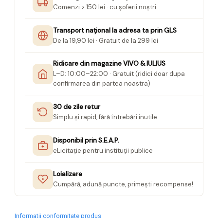
Comenzi > 150 lei · cu șoferii noștri
Transport național la adresa ta prin GLS
De la 19,90 lei · Gratuit de la 299 lei
Ridicare din magazine VIVO & IULIUS
L–D: 10:00–22:00 · Gratuit (ridici doar dupa
confirmarea din partea noastra)
30 de zile retur
Simplu și rapid, fără întrebări inutile
Disponibil prin S.E.A.P.
eLicitație pentru instituții publice
Loializare
Cumpără, adună puncte, primești recompense!
Informatii conformitate produs