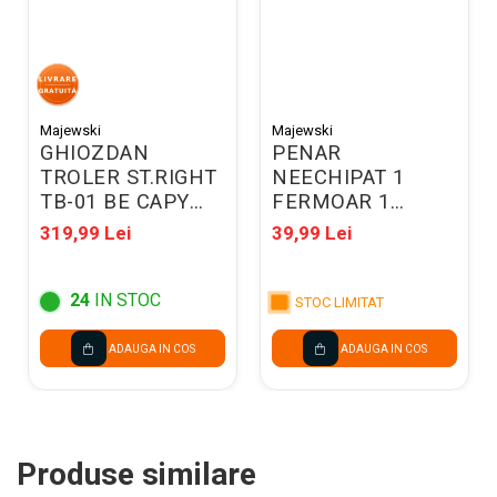
Majewski
Majewski
GHIOZDAN
PENAR
TROLER ST.RIGHT
NEECHIPAT 1
TB-01 BE CAPY
FERMOAR 1
300776
EXTENSIE
319,99 Lei
39,99 Lei
ST.RIGHT PC-01
TURBO KICK
697425
24
IN STOC
STOC LIMITAT
ADAUGA IN COS
ADAUGA IN COS
Produse similare