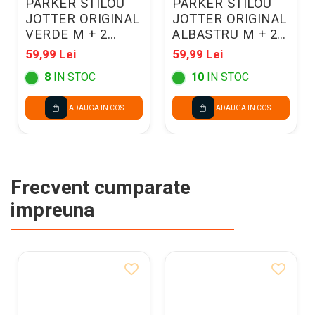
PARKER STILOU
PARKER STILOU
JOTTER ORIGINAL
JOTTER ORIGINAL
VERDE M + 2
ALBASTRU M + 2
PATROANE
PATROANE
59,99 Lei
59,99 Lei
CERNEALA 160387
CERNEALA 160380
8
IN STOC
10
IN STOC
ADAUGA IN COS
ADAUGA IN COS
Frecvent cumparate
impreuna