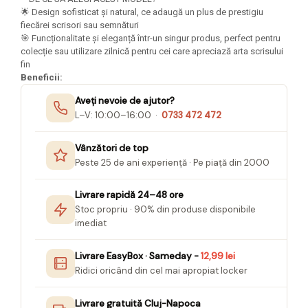
Seturi Creative pentru Copii
🌟 Design sofisticat și natural, ce adaugă un plus de prestigiu
fiecărei scrisori sau semnături
Stampile Copii
🎯 Funcționalitate și eleganță într-un singur produs, perfect pentru
colecție sau utilizare zilnică pentru cei care apreciază arta scrisului
fin
Beneficii:
Aveți nevoie de ajutor?
L–V: 10:00–16:00 ·
0733 472 472
Vânzători de top
Peste 25 de ani experiență · Pe piață din 2000
Livrare rapidă 24–48 ore
Stoc propriu · 90% din produse disponibile
imediat
Livrare EasyBox · Sameday -
12,99 lei
Ridici oricând din cel mai apropiat locker
Livrare gratuită Cluj-Napoca