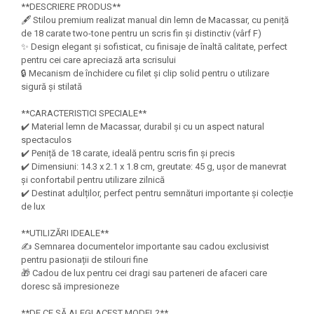
Felicitari Craciun
Decoratiuni Fetru
**DESCRIERE PRODUS**
magnet
Figurine, Ornamente Pasla /Lemn/
Decoratiuni Moosgummi
🖋️ Stilou premium realizat manual din lemn de Macassar, cu peniță
Pasta modelatoare
Moos
de 18 carate two-tone pentru un scris fin și distinctiv (vârf F)
Decoratiuni Papier Mache
✨ Design elegant și sofisticat, cu finisaje de înaltă calitate, perfect
Fundite, Panglici , Benzi Craciun
Harti de perete
Nasturi
pentru cei care apreciază arta scrisului
Globuri din plastic
🔒 Mecanism de închidere cu filet și clip solid pentru o utilizare
Idei Creative
Creta scolara
Hartie Ambalaj Christmas
sigură și stilată
Glob Pamantesc Scolar
idei de Cadouri Craciun
**CARACTERISTICI SPECIALE**
Materiale Didactice
Jucarii Craciun
✔️ Material lemn de Macassar, durabil și cu un aspect natural
spectaculos
Lumanari tort, Confetti
Instrumente geometrie pentru
✔️ Peniță de 18 carate, ideală pentru scris fin și precis
Muschi decor
tabla scolara
✔️ Dimensiuni: 14.3 x 2.1 x 1.8 cm, greutate: 45 g, ușor de manevrat
Perforatoare/ Sabloane cu forme de
și confortabil pentru utilizare zilnică
Tablite de desenat magnetice
Craciun
✔️ Destinat adulților, perfect pentru semnături importante și colecție
de lux
Sugativa
Sclipici/ Lipici cu sclipici/ Paiete
Craciun
Articole papetarie pentru copii
**UTILIZĂRI IDEALE**
Servetele/ Farfurii/ Pahare/ Paie
✍️ Semnarea documentelor importante sau cadou exclusivist
Banda adeziva
Craciun
pentru pasionații de stilouri fine
🎁 Cadou de lux pentru cei dragi sau parteneri de afaceri care
Seturi creative Christmas
Compas scolar
doresc să impresioneze
Umbrele
Pixuri cu radiera
**DE CE SĂ ALEGI ACEST MODEL?**