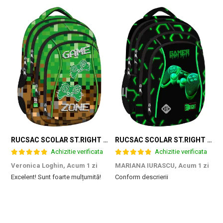
RUCSAC SCOLAR ST.RIGHT 4 COMPARTIMENTE BP-04 GAME ZONE 698187
RUCSAC SCOLAR ST.RIGHT 4 COMPARTIMENTE BP-04 GREEN LEVEL 301339
Achizitie verificata
Achizitie verificata
Veronica Loghin,
Acum 1 zi
MARIANA IURASCU,
Acum 1 zi
G
Excelent! Sunt foarte mulțumită!
Conform descrierii
M
e
m
d
p
f