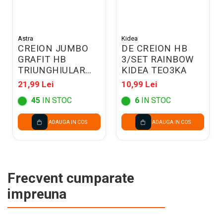
Astra
Kidea
CREION JUMBO
DE CREION HB
GRAFIT HB
3/SET RAINBOW
TRIUNGHIULAR
KIDEA TEO3KA
PIXEL 3/SET +
21,99 Lei
10,99 Lei
RADIERA
45
IN STOC
6
IN STOC
206023901
ADAUGA IN COS
ADAUGA IN COS
Frecvent cumparate
impreuna