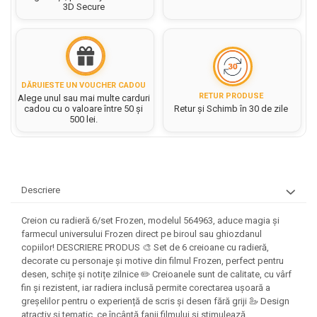
Hartie matriceala
3D Secure
Masini si Echipamente
Abtibilduri, Stickere Christmas
Rigle, echere si raportor
Hartie tip pergament
Instrumente, Echipamente, Accesorii
Articole de Papetarie Craciun
plastic
Indigo
Perforatoare Forme Decorative
Baloane de Craciun si An Nou
Sticle, caserole, pusculite,
Bijuterii
Rezerve caiet mecanic
Banda autoadeziva/ Stickere
suporturi copii
Fereastra
DĂRUIESTE UN VOUCHER CADOU
Diverse accesorii bijuterii
Sacose hartie si textil
RETUR PRODUSE
Alege unul sau mai multe carduri
Etichete scolare
Bannere, Semne Craciun
cadou cu o valoare între 50 și
Retur și Schimb în 30 de zile
Margele din Lemn
Set hartie Colorata mix
500 lei.
Stickere scolare
Bile/ Conuri/ Globuri din Polistiren
Margele din plastic/ sticla
Braduti/ Stelute/ Accesorii impodobit
Seturi scolare
Margele Fuzibile
Carton Decor/ Hartie decor Craciun
Paiete, Strasuri si Pietricele
Plastilina, Planseta plastilina
Casute Craciun
Perle
Descriere
Radiera
Coronite/ Inele polistiren
Snur, sarma, elastic, fir
Costume/ Costumatii Craciun si
Socotitoare, Betisoare
Creion cu radieră 6/set Frozen, modelul 564963, aduce magia și
Decoratiuni
accesorii
farmecul universului Frozen direct pe biroul sau ghiozdanul
Carti de Colorat pentru copii
Animale/ Insecte
Cutii, Sacose, Pungi, Ambalaje
copiilor! DESCRIERE PRODUS 🎨 Set de 6 creioane cu radieră,
decorate cu personaje și motive din filmul Frozen, perfect pentru
Christmas
Carti Educative
Decoratiuni din Lemn
desen, schițe și notițe zilnice ✏️ Creioanele sunt de calitate, cu vârf
Decoratiuni Craciun
Decoratiuni din polistiren
Carnetele notite copii
fin și rezistent, iar radiera inclusă permite corectarea ușoară a
Diverse Articole de Craciun
Decoratiuni Diverse
greșelilor pentru o experiență de scris și desen fără griji 🦢 Design
Jurnale cu cheita, lacat,
atractiv și tematic, ce încântă fanii filmului și stimulează