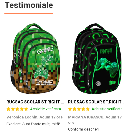
Testimoniale
RUCSAC SCOLAR ST.RIGHT 4 COMPARTIMENTE BP-04 GAME ZONE 698187
RUCSAC SCOLAR ST.RIGHT 4 COMPARTIMENTE BP-04 GREEN LEVEL 301339
Achizitie verificata
Achizitie verificata
Veronica Loghin,
Acum 12 ore
MARIANA IURASCU,
Acum 17
G
ore
Excelent! Sunt foarte mulțumită!
M
Conform descrierii
e