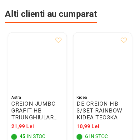
Alti clienti au cumparat
Astra
Kidea
CREION JUMBO
DE CREION HB
GRAFIT HB
3/SET RAINBOW
TRIUNGHIULAR
KIDEA TEO3KA
PIXEL 3/SET +
21,99 Lei
10,99 Lei
RADIERA
45
IN STOC
6
IN STOC
206023901