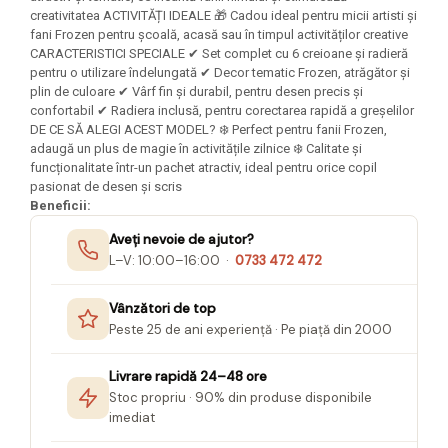
Felicitari Craciun
Decoratiuni Fetru
magnet
creativitatea ACTIVITĂȚI IDEALE 🎁 Cadou ideal pentru micii artisti și
Figurine, Ornamente Pasla /Lemn/
Decoratiuni Moosgummi
fani Frozen pentru școală, acasă sau în timpul activităților creative
Pasta modelatoare
Moos
CARACTERISTICI SPECIALE ✔ Set complet cu 6 creioane și radieră
Decoratiuni Papier Mache
Fundite, Panglici , Benzi Craciun
pentru o utilizare îndelungată ✔ Decor tematic Frozen, atrăgător și
Harti de perete
Nasturi
plin de culoare ✔ Vârf fin și durabil, pentru desen precis și
Globuri din plastic
Idei Creative
Creta scolara
confortabil ✔ Radiera inclusă, pentru corectarea rapidă a greșelilor
Hartie Ambalaj Christmas
DE CE SĂ ALEGI ACEST MODEL? ❄️ Perfect pentru fanii Frozen,
Glob Pamantesc Scolar
adaugă un plus de magie în activitățile zilnice ❄️ Calitate și
idei de Cadouri Craciun
funcționalitate într-un pachet atractiv, ideal pentru orice copil
Materiale Didactice
Jucarii Craciun
pasionat de desen și scris
Lumanari tort, Confetti
Beneficii:
Instrumente geometrie pentru
Muschi decor
tabla scolara
Aveți nevoie de ajutor?
Perforatoare/ Sabloane cu forme de
L–V: 10:00–16:00 ·
0733 472 472
Tablite de desenat magnetice
Craciun
Sugativa
Sclipici/ Lipici cu sclipici/ Paiete
Vânzători de top
Craciun
Peste 25 de ani experiență · Pe piață din 2000
Articole papetarie pentru copii
Servetele/ Farfurii/ Pahare/ Paie
Banda adeziva
Craciun
Livrare rapidă 24–48 ore
Seturi creative Christmas
Compas scolar
Stoc propriu · 90% din produse disponibile
Umbrele
imediat
Pixuri cu radiera