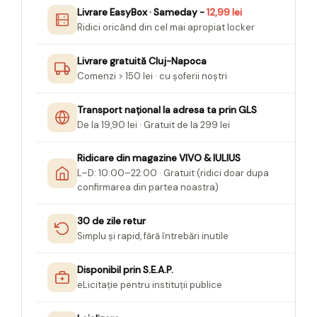
Seturi Creative pentru Copii
Livrare EasyBox · Sameday -
12,99 lei
Ridici oricând din cel mai apropiat locker
Stampile Copii
Livrare gratuită Cluj-Napoca
Comenzi > 150 lei · cu șoferii noștri
Transport național la adresa ta prin GLS
De la 19,90 lei · Gratuit de la 299 lei
Ridicare din magazine VIVO & IULIUS
L–D: 10:00–22:00 · Gratuit (ridici doar dupa
confirmarea din partea noastra)
30 de zile retur
Simplu și rapid, fără întrebări inutile
Disponibil prin S.E.A.P.
eLicitație pentru instituții publice