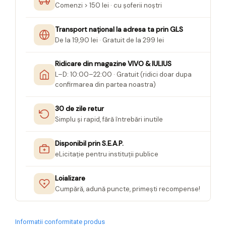
Comenzi > 150 lei · cu șoferii noștri
Seturi Creative pentru Copii
Stampile Copii
Transport național la adresa ta prin GLS
De la 19,90 lei · Gratuit de la 299 lei
Ridicare din magazine VIVO & IULIUS
L–D: 10:00–22:00 · Gratuit (ridici doar dupa
confirmarea din partea noastra)
30 de zile retur
Simplu și rapid, fără întrebări inutile
Disponibil prin S.E.A.P.
eLicitație pentru instituții publice
Loializare
Cumpără, adună puncte, primești recompense!
Informatii conformitate produs