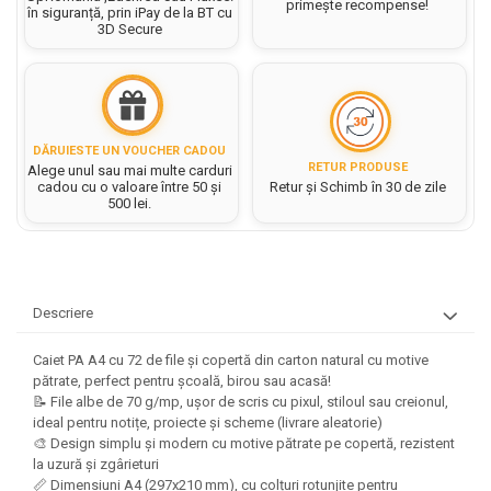
Hartie matriceala
primește recompense!
în siguranță, prin iPay de la BT cu
Masini si Echipamente
Abtibilduri, Stickere Christmas
3D Secure
Rigle, echere si raportor
Hartie tip pergament
Instrumente, Echipamente, Accesorii
Articole de Papetarie Craciun
plastic
Indigo
Perforatoare Forme Decorative
Baloane de Craciun si An Nou
Sticle, caserole, pusculite,
Bijuterii
Rezerve caiet mecanic
Banda autoadeziva/ Stickere
suporturi copii
Fereastra
Diverse accesorii bijuterii
Sacose hartie si textil
DĂRUIESTE UN VOUCHER CADOU
Etichete scolare
Bannere, Semne Craciun
RETUR PRODUSE
Alege unul sau mai multe carduri
Margele din Lemn
Set hartie Colorata mix
cadou cu o valoare între 50 și
Retur și Schimb în 30 de zile
Stickere scolare
Bile/ Conuri/ Globuri din Polistiren
Margele din plastic/ sticla
500 lei.
Braduti/ Stelute/ Accesorii impodobit
Seturi scolare
Margele Fuzibile
Carton Decor/ Hartie decor Craciun
Paiete, Strasuri si Pietricele
Plastilina, Planseta plastilina
Casute Craciun
Perle
Radiera
Coronite/ Inele polistiren
Descriere
Snur, sarma, elastic, fir
Costume/ Costumatii Craciun si
Socotitoare, Betisoare
Decoratiuni
accesorii
Caiet PA A4 cu 72 de file și copertă din carton natural cu motive
Carti de Colorat pentru copii
Animale/ Insecte
pătrate, perfect pentru școală, birou sau acasă!
Cutii, Sacose, Pungi, Ambalaje
📝 File albe de 70 g/mp, ușor de scris cu pixul, stiloul sau creionul,
Christmas
Carti Educative
Decoratiuni din Lemn
ideal pentru notițe, proiecte și scheme (livrare aleatorie)
Decoratiuni Craciun
Decoratiuni din polistiren
Carnetele notite copii
🎨 Design simplu și modern cu motive pătrate pe copertă, rezistent
Diverse Articole de Craciun
la uzură și zgârieturi
Decoratiuni Diverse
Jurnale cu cheita, lacat,
📏 Dimensiuni A4 (297x210 mm), cu colțuri rotunjite pentru