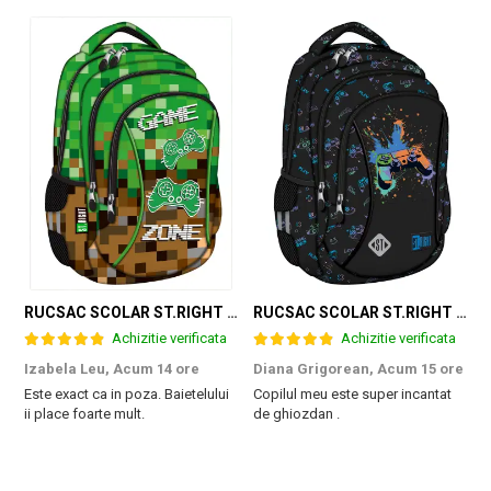
RUCSAC SCOLAR ST.RIGHT 3 COMPARTIMENTE GAME ZONE BP-26 301384
RUCSAC SCOLAR ST.RIGHT 3 COMPARTIMENTE GAME CONTROLLER SPLASH BP-26 697562
Achizitie verificata
Achizitie verificata
Izabela Leu,
Acum 14 ore
Diana Grigorean,
Acum 15 ore
C
Este exact ca in poza. Baietelului
Copilul meu este super incantat
F
ii place foarte mult.
de ghiozdan .
a
g
M