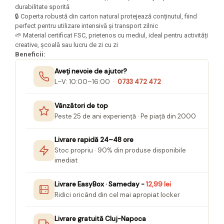
Felicitari Craciun
Decoratiuni Fetru
magnet
durabilitate sporită
Figurine, Ornamente Pasla /Lemn/
Decoratiuni Moosgummi
🔒 Coperta robustă din carton natural protejează conținutul, fiind
Pasta modelatoare
Moos
perfect pentru utilizare intensivă și transport zilnic
Decoratiuni Papier Mache
🌱 Material certificat FSC, prietenos cu mediul, ideal pentru activități
Fundite, Panglici , Benzi Craciun
Harti de perete
Nasturi
creative, școală sau lucru de zi cu zi
Globuri din plastic
Idei Creative
Beneficii:
Creta scolara
Hartie Ambalaj Christmas
Aveți nevoie de ajutor?
Glob Pamantesc Scolar
idei de Cadouri Craciun
L–V: 10:00–16:00 ·
0733 472 472
Materiale Didactice
Jucarii Craciun
Lumanari tort, Confetti
Instrumente geometrie pentru
Vânzători de top
Muschi decor
tabla scolara
Peste 25 de ani experiență · Pe piață din 2000
Perforatoare/ Sabloane cu forme de
Tablite de desenat magnetice
Craciun
Livrare rapidă 24–48 ore
Sugativa
Sclipici/ Lipici cu sclipici/ Paiete
Stoc propriu · 90% din produse disponibile
Craciun
imediat
Articole papetarie pentru copii
Servetele/ Farfurii/ Pahare/ Paie
Banda adeziva
Craciun
Livrare EasyBox · Sameday -
12,99 lei
Ridici oricând din cel mai apropiat locker
Seturi creative Christmas
Compas scolar
Umbrele
Pixuri cu radiera
Livrare gratuită Cluj-Napoca