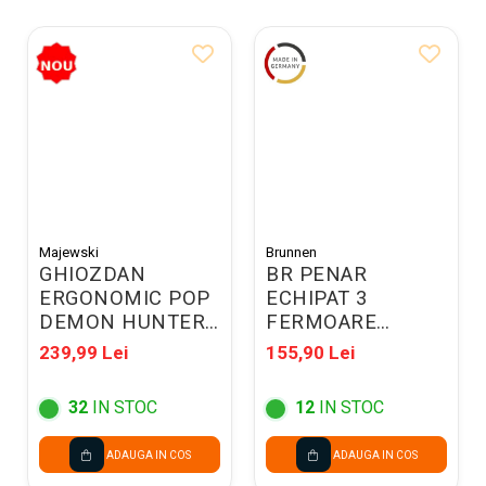
Majewski
Brunnen
GHIOZDAN
BR PENAR
ERGONOMIC POP
ECHIPAT 3
DEMON HUNTERS
FERMOARE
VIOLET 304774
BRUNNEN SAFARI
239,99 Lei
155,90 Lei
WORLD 49121221
32
IN STOC
12
IN STOC
ADAUGA IN COS
ADAUGA IN COS