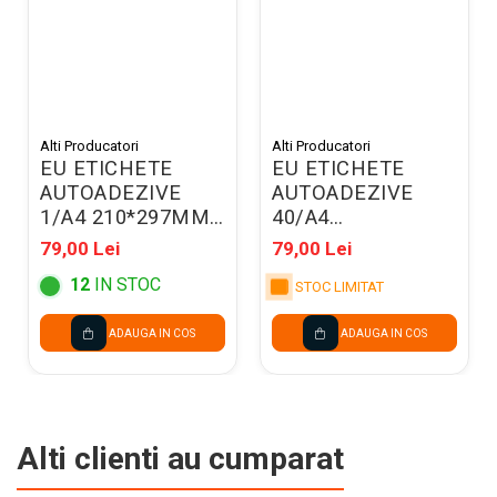
Alti Producatori
Alti Producatori
EU ETICHETE
EU ETICHETE
AUTOADEZIVE
AUTOADEZIVE
1/A4 210*297MM
40/A4
100COLI/SET
52.5*29.7MM
79,00 Lei
79,00 Lei
32107
100COLI/SET
12
IN STOC
32081
STOC LIMITAT
ADAUGA IN COS
ADAUGA IN COS
Alti clienti au cumparat