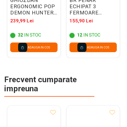
GHIOZDAN
BR PENAR
ERGONOMIC POP
ECHIPAT 3
DEMON HUNTERS
FERMOARE
VIOLET 304774
BRUNNEN SAFARI
239,99 Lei
155,90 Lei
WORLD 49121221
32
IN STOC
12
IN STOC
ADAUGA IN COS
ADAUGA IN COS
Frecvent cumparate
impreuna