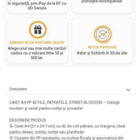
Hartie matriceala
primește recompense!
în siguranță, prin iPay de la BT cu
Masini si Echipamente
Abtibilduri, Stickere Christmas
3D Secure
Rigle, echere si raportor
Hartie tip pergament
Instrumente, Echipamente, Accesorii
Articole de Papetarie Craciun
plastic
Indigo
Perforatoare Forme Decorative
Baloane de Craciun si An Nou
Sticle, caserole, pusculite,
Bijuterii
Rezerve caiet mecanic
Banda autoadeziva/ Stickere
suporturi copii
Fereastra
Diverse accesorii bijuterii
Sacose hartie si textil
DĂRUIESTE UN VOUCHER CADOU
Etichete scolare
Bannere, Semne Craciun
RETUR PRODUSE
Alege unul sau mai multe carduri
Margele din Lemn
Set hartie Colorata mix
cadou cu o valoare între 50 și
Retur și Schimb în 30 de zile
Stickere scolare
Bile/ Conuri/ Globuri din Polistiren
Margele din plastic/ sticla
500 lei.
Braduti/ Stelute/ Accesorii impodobit
Seturi scolare
Margele Fuzibile
Carton Decor/ Hartie decor Craciun
Paiete, Strasuri si Pietricele
Plastilina, Planseta plastilina
Casute Craciun
Perle
Radiera
Coronite/ Inele polistiren
Descriere
Snur, sarma, elastic, fir
Costume/ Costumatii Craciun si
Socotitoare, Betisoare
Decoratiuni
accesorii
CAIET A4 PP 42 FILE, PATRATELE, STREET BLOSSOM – Design
Carti de Colorat pentru copii
Animale/ Insecte
modern și variat pentru notițe și proiecte!
Cutii, Sacose, Pungi, Ambalaje
Christmas
Carti Educative
Decoratiuni din Lemn
DESCRIERE PRODUS
Decoratiuni Craciun
Decoratiuni din polistiren
Carnetele notite copii
📝 Caiet A4 (21 x 29.7 cm) cu 42 de coli pătrate, cu margine, ideal
Diverse Articole de Craciun
pentru desen, schițe, notițe sau planificări
Decoratiuni Diverse
Jurnale cu cheita, lacat,
🌸 Coperte din PP rezistente, cu motive florale și geometrice din