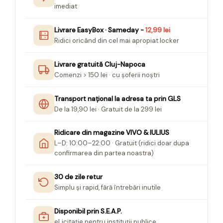
imediat
Livrare EasyBox · Sameday -
12,99 lei
Ridici oricând din cel mai apropiat locker
Livrare gratuită Cluj-Napoca
Comenzi > 150 lei · cu șoferii noștri
Transport național la adresa ta prin GLS
De la 19,90 lei · Gratuit de la 299 lei
Ridicare din magazine VIVO & IULIUS
L–D: 10:00–22:00 · Gratuit (ridici doar dupa
confirmarea din partea noastra)
30 de zile retur
Simplu și rapid, fără întrebări inutile
Disponibil prin S.E.A.P.
eLicitație pentru instituții publice