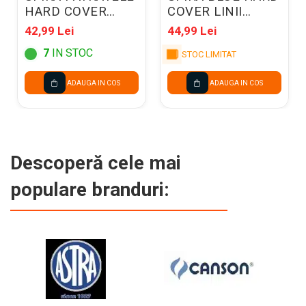
HARD COVER
COVER LINII
KRAFT 207901
166833
42,99 Lei
44,99 Lei
7
IN STOC
STOC LIMITAT
ADAUGA IN COS
ADAUGA IN COS
Descoperă cele mai
populare branduri: