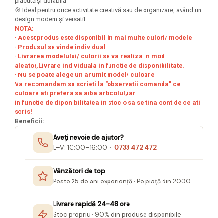
plăcută și durabilă
Seturi Creative pentru Copii
🎯 Ideal pentru orice activitate creativă sau de organizare, având un
design modern și versatil
Stampile Copii
NOTA:
· Acest produs este disponibil in mai multe culori/ modele
· Produsul se vinde individual
· Livrarea modelului/ culorii se va realiza in mod
aleator,Livrare individuala in functie de disponibilitate.
· Nu se poate alege un anumit model/ culoare
Va recomandam sa scrieti la "observatii comanda" ce
culoare ati prefera sa aiba articolul,iar
in functie de diponibilitatea in stoc o sa se tina cont de ce ati
scris!
Beneficii:
Aveți nevoie de ajutor?
L–V: 10:00–16:00 ·
0733 472 472
Vânzători de top
Peste 25 de ani experiență · Pe piață din 2000
Livrare rapidă 24–48 ore
Stoc propriu · 90% din produse disponibile