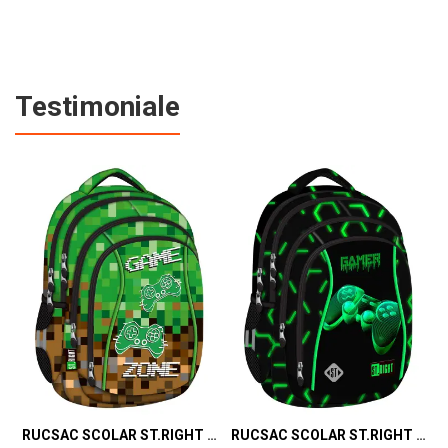
Testimoniale
RUCSAC SCOLAR ST.RIGHT 4 COMPARTIMENTE BP-04 GAME ZONE 698187
RUCSAC SCOLAR ST.RIGHT 4 COMPARTIMENTE BP-04 GREEN LEVEL 301339