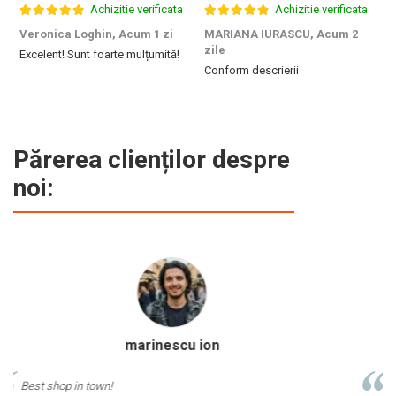
Achizitie verificata
Achizitie verificata
Veronica Loghin,
Acum 1 zi
MARIANA IURASCU,
Acum 2
G
zile
Excelent! Sunt foarte mulțumită!
M
Conform descrierii
e
m
d
p
f
b
Părerea clienților despre
c
noi:
Calinescu Matei
Comand produse de papetarie si birotica de cel putin 10 ani de la