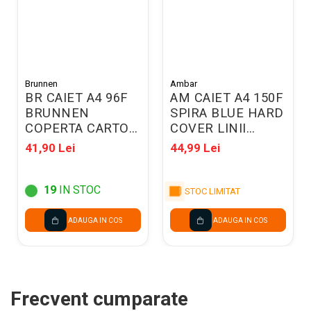
Brunnen
Ambar
BR CAIET A4 96F
AM CAIET A4 150F
BRUNNEN
SPIRA BLUE HARD
COPERTA CARTON
COVER LINII
MARO VELIN
166833
41,90 Lei
44,99 Lei
4347070
19
IN STOC
STOC LIMITAT
ADAUGA IN COS
ADAUGA IN COS
Frecvent cumparate