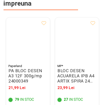
impreuna
Paperland
MP*
PA BLOC DESEN
BLOC DESEN
A3 12F 300g/mp
ACUARELA IPB A4
24000349
ARTIX SPIRA 24
COLI 180GR/M2
21,99 Lei
23,99 Lei
PB303
79
IN STOC
27
IN STOC