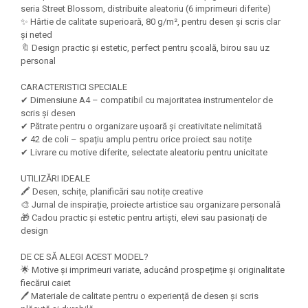
Felicitari Craciun
Decoratiuni Fetru
magnet
seria Street Blossom, distribuite aleatoriu (6 imprimeuri diferite)
Figurine, Ornamente Pasla /Lemn/
Decoratiuni Moosgummi
✨ Hârtie de calitate superioară, 80 g/m², pentru desen și scris clar
Pasta modelatoare
Moos
și neted
Decoratiuni Papier Mache
🔖 Design practic și estetic, perfect pentru școală, birou sau uz
Fundite, Panglici , Benzi Craciun
Harti de perete
Nasturi
personal
Globuri din plastic
Idei Creative
Creta scolara
Hartie Ambalaj Christmas
CARACTERISTICI SPECIALE
Glob Pamantesc Scolar
✔ Dimensiune A4 – compatibil cu majoritatea instrumentelor de
idei de Cadouri Craciun
scris și desen
Materiale Didactice
Jucarii Craciun
✔ Pătrate pentru o organizare ușoară și creativitate nelimitată
Lumanari tort, Confetti
✔ 42 de coli – spațiu amplu pentru orice proiect sau notițe
Instrumente geometrie pentru
✔ Livrare cu motive diferite, selectate aleatoriu pentru unicitate
Muschi decor
tabla scolara
Perforatoare/ Sabloane cu forme de
UTILIZĂRI IDEALE
Tablite de desenat magnetice
Craciun
🖍️ Desen, schițe, planificări sau notițe creative
Sugativa
🎨 Jurnal de inspirație, proiecte artistice sau organizare personală
Sclipici/ Lipici cu sclipici/ Paiete
🎁 Cadou practic și estetic pentru artiști, elevi sau pasionați de
Craciun
Articole papetarie pentru copii
design
Servetele/ Farfurii/ Pahare/ Paie
Banda adeziva
Craciun
DE CE SĂ ALEGI ACEST MODEL?
Seturi creative Christmas
🌟 Motive și imprimeuri variate, aducând prospețime și originalitate
Compas scolar
fiecărui caiet
Umbrele
Pixuri cu radiera
🖊️ Materiale de calitate pentru o experiență de desen și scris