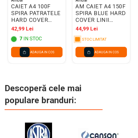
Ambar
Ambar
CAIET A4 100F
AM CAIET A4 150F
SPIRA PATRATELE
SPIRA BLUE HARD
HARD COVER
COVER LINII
KRAFT 207901
166833
42,99 Lei
44,99 Lei
7
IN STOC
STOC LIMITAT
ADAUGA IN COS
ADAUGA IN COS
Descoperă cele mai
populare branduri: