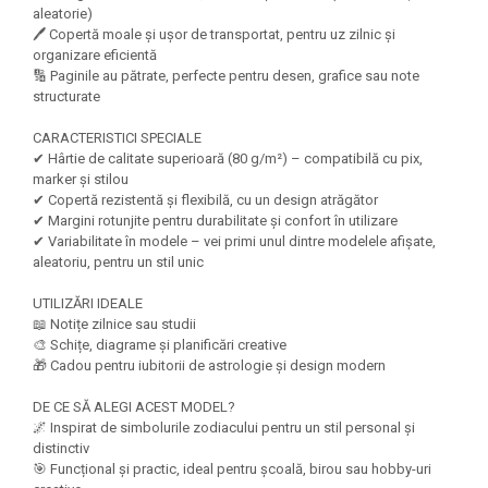
Felicitari Craciun
Decoratiuni Fetru
magnet
aleatorie)
Figurine, Ornamente Pasla /Lemn/
Decoratiuni Moosgummi
🖊️ Copertă moale și ușor de transportat, pentru uz zilnic și
Pasta modelatoare
Moos
organizare eficientă
Decoratiuni Papier Mache
🔢 Paginile au pătrate, perfecte pentru desen, grafice sau note
Fundite, Panglici , Benzi Craciun
Harti de perete
Nasturi
structurate
Globuri din plastic
Idei Creative
Creta scolara
Hartie Ambalaj Christmas
CARACTERISTICI SPECIALE
Glob Pamantesc Scolar
✔ Hârtie de calitate superioară (80 g/m²) – compatibilă cu pix,
idei de Cadouri Craciun
marker și stilou
Materiale Didactice
Jucarii Craciun
✔ Copertă rezistentă și flexibilă, cu un design atrăgător
Lumanari tort, Confetti
✔ Margini rotunjite pentru durabilitate și confort în utilizare
Instrumente geometrie pentru
✔ Variabilitate în modele – vei primi unul dintre modelele afișate,
Muschi decor
tabla scolara
aleatoriu, pentru un stil unic
Perforatoare/ Sabloane cu forme de
Tablite de desenat magnetice
Craciun
UTILIZĂRI IDEALE
Sugativa
📖 Notițe zilnice sau studii
Sclipici/ Lipici cu sclipici/ Paiete
🎨 Schițe, diagrame și planificări creative
Craciun
Articole papetarie pentru copii
🎁 Cadou pentru iubitorii de astrologie și design modern
Servetele/ Farfurii/ Pahare/ Paie
Banda adeziva
Craciun
DE CE SĂ ALEGI ACEST MODEL?
Seturi creative Christmas
🌌 Inspirat de simbolurile zodiacului pentru un stil personal și
Compas scolar
distinctiv
Umbrele
Pixuri cu radiera
🎯 Funcțional și practic, ideal pentru școală, birou sau hobby-uri