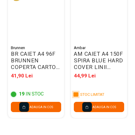
Brunnen
Ambar
BR CAIET A4 96F
AM CAIET A4 150F
BRUNNEN
SPIRA BLUE HARD
COPERTA CARTON
COVER LINII
MARO VELIN
166833
41,90 Lei
44,99 Lei
4347070
19
IN STOC
STOC LIMITAT
ADAUGA IN COS
ADAUGA IN COS