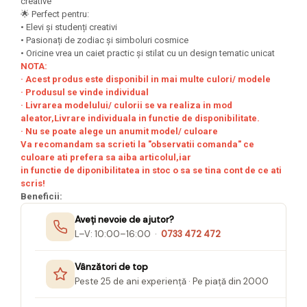
creative
Seturi Creative pentru Copii
🌟 Perfect pentru:
• Elevi și studenți creativi
Stampile Copii
• Pasionați de zodiac și simboluri cosmice
• Oricine vrea un caiet practic și stilat cu un design tematic unicat
NOTA:
· Acest produs este disponibil in mai multe culori/ modele
· Produsul se vinde individual
· Livrarea modelului/ culorii se va realiza in mod
aleator,Livrare individuala in functie de disponibilitate.
· Nu se poate alege un anumit model/ culoare
Va recomandam sa scrieti la "observatii comanda" ce
culoare ati prefera sa aiba articolul,iar
in functie de diponibilitatea in stoc o sa se tina cont de ce ati
scris!
Beneficii:
Aveți nevoie de ajutor?
L–V: 10:00–16:00 ·
0733 472 472
Vânzători de top
Peste 25 de ani experiență · Pe piață din 2000