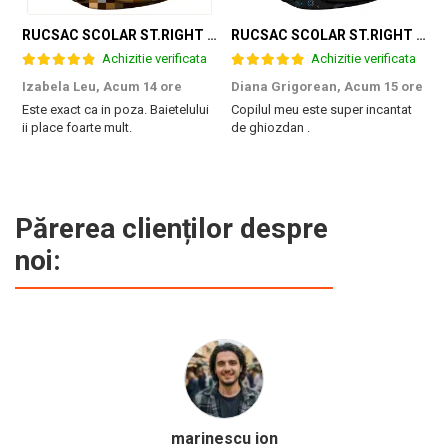
RUCSAC SCOLAR ST.RIGHT 3 COMPARTIMENTE GAME ZONE BP-26 301384
RUCSAC SCOLAR ST.RIGHT 3 COMPARTIMENTE GAME CONTROLLER SPLASH BP-26 697562
Achizitie verificata
Achizitie verificata
Izabela Leu,
Acum 14 ore
Diana Grigorean,
Acum 15 ore
C
Este exact ca in poza. Baietelului
Copilul meu este super incantat
F
ii place foarte mult.
de ghiozdan .
a
g
M
Părerea clienților despre
noi:
Calinescu Matei