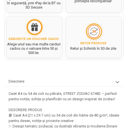
Hartie matriceala
primește recompense!
în siguranță, prin iPay de la BT cu
Masini si Echipamente
Abtibilduri, Stickere Christmas
3D Secure
Rigle, echere si raportor
Hartie tip pergament
Instrumente, Echipamente, Accesorii
Articole de Papetarie Craciun
plastic
Indigo
Perforatoare Forme Decorative
Baloane de Craciun si An Nou
Sticle, caserole, pusculite,
Bijuterii
Rezerve caiet mecanic
Banda autoadeziva/ Stickere
suporturi copii
Fereastra
Diverse accesorii bijuterii
Sacose hartie si textil
DĂRUIESTE UN VOUCHER CADOU
Etichete scolare
Bannere, Semne Craciun
RETUR PRODUSE
Alege unul sau mai multe carduri
Margele din Lemn
Set hartie Colorata mix
cadou cu o valoare între 50 și
Retur și Schimb în 30 de zile
Stickere scolare
Bile/ Conuri/ Globuri din Polistiren
Margele din plastic/ sticla
500 lei.
Braduti/ Stelute/ Accesorii impodobit
Seturi scolare
Margele Fuzibile
Carton Decor/ Hartie decor Craciun
Paiete, Strasuri si Pietricele
Plastilina, Planseta plastilina
Casute Craciun
Perle
Radiera
Coronite/ Inele polistiren
Descriere
Snur, sarma, elastic, fir
Costume/ Costumatii Craciun si
Socotitoare, Betisoare
Decoratiuni
accesorii
Caiet A4 cu 54 de coli cu pătrate, STREET ZODIAC 67482 – perfect
Carti de Colorat pentru copii
Animale/ Insecte
pentru notițe, schițe și planificări cu un design inspirat de zodiac!
Cutii, Sacose, Pungi, Ambalaje
Christmas
Carti Educative
Decoratiuni din Lemn
DESCRIERE PRODUS
Decoratiuni Craciun
Decoratiuni din polistiren
Carnetele notite copii
📘 Caiet A4 (21 x 29.7 cm) cu 54 de coli din hârtie de 80 g/m², ideale
Diverse Articole de Craciun
pentru desen, notițe și proiecte creative
Decoratiuni Diverse
Jurnale cu cheita, lacat,
✨ Design tematic zodiacal, cu ilustrații vibrante și moderne (livrare