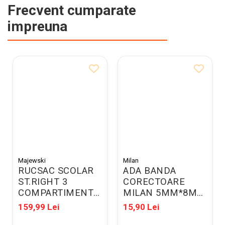
Frecvent cumparate
impreuna
Majewski
Milan
RUCSAC SCOLAR
ADA BANDA
ST.RIGHT 3
CORECTOARE
COMPARTIMENTE
MILAN 5MM*8M
BP-26 PURRFECT
80185
159,99 Lei
15,90 Lei
LOVE 697104