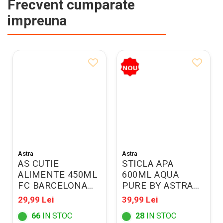
Frecvent cumparate
impreuna
Astra
Astra
AS CUTIE
STICLA APA
ALIMENTE 450ML
600ML AQUA
FC BARCELONA
PURE BY ASTRA
511025015
PINK/MINT
29,99 Lei
39,99 Lei
511025017
66
IN STOC
28
IN STOC