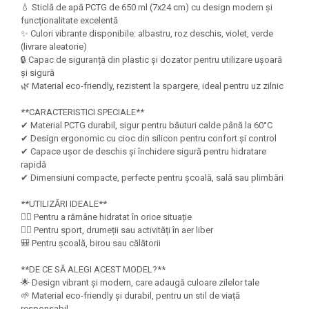
Felicitari Craciun
Decoratiuni Fetru
💧 Sticlă de apă PCTG de 650 ml (7x24 cm) cu design modern și
magnet
Figurine, Ornamente Pasla /Lemn/
Decoratiuni Moosgummi
funcționalitate excelentă
Pasta modelatoare
Moos
✨ Culori vibrante disponibile: albastru, roz deschis, violet, verde
Decoratiuni Papier Mache
(livrare aleatorie)
Fundite, Panglici , Benzi Craciun
Harti de perete
Nasturi
🔒 Capac de siguranță din plastic și dozator pentru utilizare ușoară
Globuri din plastic
și sigură
Idei Creative
Creta scolara
Hartie Ambalaj Christmas
🌿 Material eco-friendly, rezistent la spargere, ideal pentru uz zilnic
Glob Pamantesc Scolar
idei de Cadouri Craciun
**CARACTERISTICI SPECIALE**
Materiale Didactice
Jucarii Craciun
✔ Material PCTG durabil, sigur pentru băuturi calde până la 60°C
✔ Design ergonomic cu cioc din silicon pentru confort și control
Lumanari tort, Confetti
Instrumente geometrie pentru
✔ Capace ușor de deschis și închidere sigură pentru hidratare
Muschi decor
tabla scolara
rapidă
Perforatoare/ Sabloane cu forme de
✔ Dimensiuni compacte, perfecte pentru școală, sală sau plimbări
Tablite de desenat magnetice
Craciun
**UTILIZĂRI IDEALE**
Sugativa
Sclipici/ Lipici cu sclipici/ Paiete
🚶‍♀️ Pentru a rămâne hidratat în orice situație
Craciun
Articole papetarie pentru copii
🏃‍♂️ Pentru sport, drumeții sau activități în aer liber
Servetele/ Farfurii/ Pahare/ Paie
🎒 Pentru școală, birou sau călătorii
Banda adeziva
Craciun
**DE CE SĂ ALEGI ACEST MODEL?**
Seturi creative Christmas
Compas scolar
🌟 Design vibrant și modern, care adaugă culoare zilelor tale
Umbrele
🌱 Material eco-friendly și durabil, pentru un stil de viață
Pixuri cu radiera
responsabil