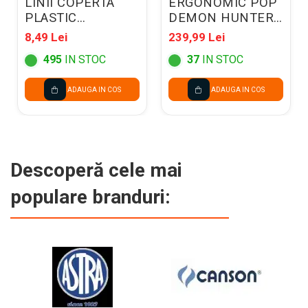
LINII COPERTA
ERGONOMIC POP
PLASTIC
DEMON HUNTERS
ALBASTRU
VIOLET 304774
8,49 Lei
239,99 Lei
24000271-04
495
IN STOC
37
IN STOC
ADAUGA IN COS
ADAUGA IN COS
Descoperă cele mai
populare branduri: