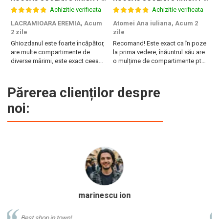
Achizitie verificata
Achizitie verificata
LACRAMIOARA EREMIA,
Acum
Atomei Ana iuliana,
Acum 2
T
2 zile
zile
B
Ghiozdanul este foarte încăpător,
Recomand! Este exact ca în poze
r
are multe compartimente de
la prima vedere, înăuntrul său are
diverse mărimi, este exact ceea
o mulțime de compartimente pt
ce are nevoie fiica mea. Vă
diferite obiecte, are burete pe
mulțumesc!
spate și la bretele. Foarte frumos
și pare foarte rezistent!
Părerea clienților despre
Fermoarele sunt de asemenea de
noi:
calitate și mânerul ...
Calinescu Matei
Comand produse de papetarie si birotica de cel putin 10 ani de la