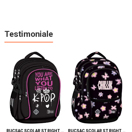
Testimoniale
RUCSAC SCOLAR ST.RIGHT 4 COMPARTIMENTE BP-01 K-POP RHYTHM 698002
RUCSAC SCOLAR ST.RIGHT 4 COMPARTIMENTE BP-01 FLOWER MOOD 697036