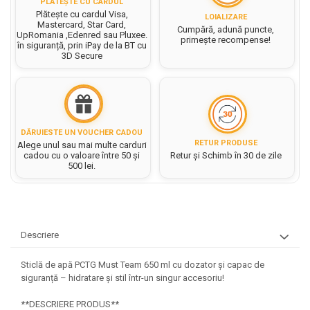
PLĂTEȘTE CU CARDUL
Rezerve caiet mecanic
Masini si Echipamente
Plătește cu cardul Visa,
Abtibilduri, Stickere Christmas
LOIALIZARE
Rigle, echere si raportor
Mastercard, Star Card,
Cumpără, adună puncte,
Sacose hartie si textil
Instrumente, Echipamente, Accesorii
Articole de Papetarie Craciun
UpRomania ,Edenred sau Pluxee.
plastic
primește recompense!
în siguranță, prin iPay de la BT cu
Perforatoare Forme Decorative
Baloane de Craciun si An Nou
Set hartie Colorata mix
3D Secure
Sticle, caserole, pusculite,
Bijuterii
Banda autoadeziva/ Stickere
suporturi copii
Fereastra
Diverse accesorii bijuterii
Etichete scolare
Bannere, Semne Craciun
Margele din Lemn
Stickere scolare
Bile/ Conuri/ Globuri din Polistiren
Margele din plastic/ sticla
DĂRUIESTE UN VOUCHER CADOU
Braduti/ Stelute/ Accesorii impodobit
Seturi scolare
RETUR PRODUSE
Alege unul sau mai multe carduri
Margele Fuzibile
cadou cu o valoare între 50 și
Retur și Schimb în 30 de zile
Carton Decor/ Hartie decor Craciun
Paiete, Strasuri si Pietricele
Plastilina, Planseta plastilina
500 lei.
Casute Craciun
Perle
Radiera
Coronite/ Inele polistiren
Snur, sarma, elastic, fir
Costume/ Costumatii Craciun si
Socotitoare, Betisoare
Decoratiuni
accesorii
Carti de Colorat pentru copii
Descriere
Animale/ Insecte
Cutii, Sacose, Pungi, Ambalaje
Christmas
Carti Educative
Decoratiuni din Lemn
Sticlă de apă PCTG Must Team 650 ml cu dozator și capac de
Decoratiuni Craciun
Decoratiuni din polistiren
siguranță – hidratare și stil într-un singur accesoriu!
Carnetele notite copii
Diverse Articole de Craciun
Decoratiuni Diverse
Jurnale cu cheita, lacat,
**DESCRIERE PRODUS**