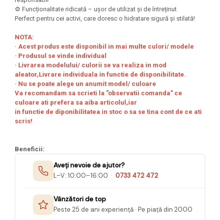
Seturi Creative pentru Copii
⚙️ Funcționalitate ridicată – ușor de utilizat și de întreținut
Perfect pentru cei activi, care doresc o hidratare sigură și stilată!
Stampile Copii
NOTA:
· Acest produs este disponibil in mai multe culori/ modele
· Produsul se vinde individual
· Livrarea modelului/ culorii se va realiza in mod
aleator,Livrare individuala in functie de disponibilitate.
· Nu se poate alege un anumit model/ culoare
Va recomandam sa scrieti la "observatii comanda" ce
culoare ati prefera sa aiba articolul,iar
in functie de diponibilitatea in stoc o sa se tina cont de ce ati
scris!
Beneficii:
Aveți nevoie de ajutor?
L–V: 10:00–16:00 ·
0733 472 472
Vânzători de top
Peste 25 de ani experiență · Pe piață din 2000