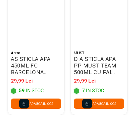
Astra
MUST
AS STICLA APA
DIA STICLA APA
450ML FC
PP MUST TEAM
BARCELONA
500ML CU PAI
511025014
7*17.5CM
29,99 Lei
29,99 Lei
DIVERSE MODELE
59
IN STOC
7
IN STOC
586441
ADAUGA IN COS
ADAUGA IN COS