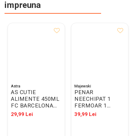
impreuna
Astra
Majewski
AS CUTIE
PENAR
ALIMENTE 450ML
NEECHIPAT 1
FC BARCELONA
FERMOAR 1
511025015
EXTENSIE
29,99 Lei
39,99 Lei
ST.RIGHT PC-01
BLUE EARTH VIEW
698057