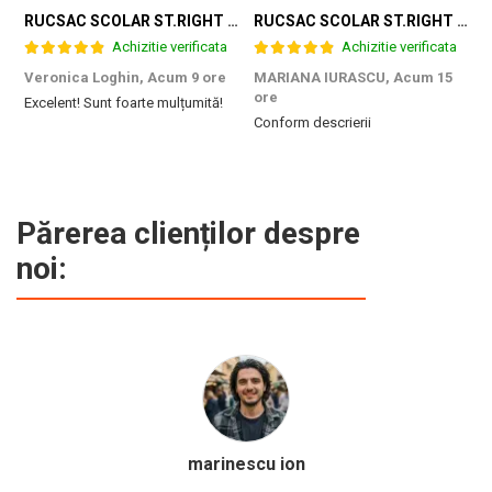
RUCSAC SCOLAR ST.RIGHT 4 COMPARTIMENTE BP-04 GAME ZONE 698187
RUCSAC SCOLAR ST.RIGHT 4 COMPARTIMENTE BP-04 GREEN LEVEL 301339
Achizitie verificata
Achizitie verificata
Veronica Loghin,
Acum 9 ore
MARIANA IURASCU,
Acum 15
G
ore
Excelent! Sunt foarte mulțumită!
M
Conform descrierii
e
m
d
p
f
b
Părerea clienților despre
c
noi:
Calinescu Matei