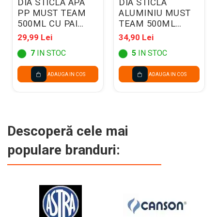
DIA STICLA APA
DIA STICLA
PP MUST TEAM
ALUMINIU MUST
500ML CU PAI
TEAM 500ML
7*17.5CM
6.5*21CM BAIETI
29,99 Lei
34,90 Lei
DIVERSE MODELE
DIVERSE MODELE
7
IN STOC
5
IN STOC
586441
586448
ADAUGA IN COS
ADAUGA IN COS
Descoperă cele mai
populare branduri: