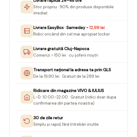
Livrare rapidă 24–48 ore
Seturi Creative pentru Copii
Stoc propriu · 90% din produse disponibile
imediat
Stampile Copii
Livrare EasyBox · Sameday -
12,99 lei
Ridici oricând din cel mai apropiat locker
Livrare gratuită Cluj-Napoca
Comenzi > 150 lei · cu șoferii noștri
Transport național la adresa ta prin GLS
De la 19,90 lei · Gratuit de la 299 lei
Ridicare din magazine VIVO & IULIUS
L–D: 10:00–22:00 · Gratuit (ridici doar dupa
confirmarea din partea noastra)
30 de zile retur
Simplu și rapid, fără întrebări inutile