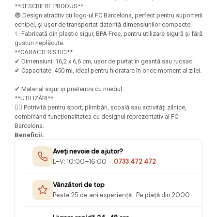
Felicitari Craciun
Decoratiuni Fetru
magnet
**DESCRIERE PRODUS**
Figurine, Ornamente Pasla /Lemn/
Decoratiuni Moosgummi
🔵 Design atractiv cu logo-ul FC Barcelona, perfect pentru suporterii
Pasta modelatoare
Moos
echipei, și ușor de transportat datorită dimensiunilor compacte.
Decoratiuni Papier Mache
✨ Fabricată din plastic sigur, BPA Free, pentru utilizare sigură și fără
Fundite, Panglici , Benzi Craciun
Harti de perete
Nasturi
gusturi neplăcute.
Globuri din plastic
Idei Creative
**CARACTERISTICI**
Creta scolara
Hartie Ambalaj Christmas
✔ Dimensiuni: 16,2 x 6,6 cm, ușor de purtat în geantă sau rucsac.
Glob Pamantesc Scolar
✔ Capacitate: 450 ml, ideal pentru hidratare în orice moment al zilei.
idei de Cadouri Craciun
Materiale Didactice
Jucarii Craciun
✔ Material sigur și prietenos cu mediul.
Lumanari tort, Confetti
**UTILIZĂRI**
Instrumente geometrie pentru
🚶‍♂️ Potrivită pentru sport, plimbări, școală sau activități zilnice,
Muschi decor
tabla scolara
combinând funcționalitatea cu designul reprezentativ al FC
Perforatoare/ Sabloane cu forme de
Barcelona.
Tablite de desenat magnetice
Craciun
Beneficii:
Sugativa
Sclipici/ Lipici cu sclipici/ Paiete
Aveți nevoie de ajutor?
Craciun
Articole papetarie pentru copii
L–V: 10:00–16:00 ·
0733 472 472
Servetele/ Farfurii/ Pahare/ Paie
Banda adeziva
Craciun
Vânzători de top
Seturi creative Christmas
Compas scolar
Peste 25 de ani experiență · Pe piață din 2000
Umbrele
Pixuri cu radiera