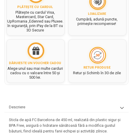
Hartie matriceala
Masini si Echipamente
Abtibilduri, Stickere Christmas
PLĂTEȘTE CU CARDUL
Rigle, echere si raportor
Hartie tip pergament
Plătește cu cardul Visa,
Instrumente, Echipamente, Accesorii
LOIALIZARE
Articole de Papetarie Craciun
plastic
Mastercard, Star Card,
Cumpără, adună puncte,
Indigo
UpRomania ,Edenred sau Pluxee.
Perforatoare Forme Decorative
Baloane de Craciun si An Nou
primește recompense!
Sticle, caserole, pusculite,
în siguranță, prin iPay de la BT cu
Bijuterii
Rezerve caiet mecanic
Banda autoadeziva/ Stickere
3D Secure
suporturi copii
Fereastra
Diverse accesorii bijuterii
Sacose hartie si textil
Etichete scolare
Bannere, Semne Craciun
Margele din Lemn
Set hartie Colorata mix
Stickere scolare
Bile/ Conuri/ Globuri din Polistiren
Margele din plastic/ sticla
Braduti/ Stelute/ Accesorii impodobit
Seturi scolare
Margele Fuzibile
DĂRUIESTE UN VOUCHER CADOU
Carton Decor/ Hartie decor Craciun
RETUR PRODUSE
Alege unul sau mai multe carduri
Paiete, Strasuri si Pietricele
Plastilina, Planseta plastilina
cadou cu o valoare între 50 și
Retur și Schimb în 30 de zile
Casute Craciun
500 lei.
Perle
Radiera
Coronite/ Inele polistiren
Snur, sarma, elastic, fir
Costume/ Costumatii Craciun si
Socotitoare, Betisoare
Decoratiuni
accesorii
Carti de Colorat pentru copii
Animale/ Insecte
Cutii, Sacose, Pungi, Ambalaje
Descriere
Christmas
Carti Educative
Decoratiuni din Lemn
Decoratiuni Craciun
Decoratiuni din polistiren
Carnetele notite copii
Sticla de apă FC Barcelona de 450 ml, realizată din plastic sigur și
Diverse Articole de Craciun
BPA Free, asigură o hidratare sănătoasă fără a modifica gustul
Decoratiuni Diverse
Jurnale cu cheita, lacat,
băuturii, fiind ideală pentru fanii echipei și activități zilnice.