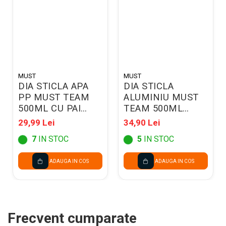
MUST
MUST
DIA STICLA APA
DIA STICLA
PP MUST TEAM
ALUMINIU MUST
500ML CU PAI
TEAM 500ML
7*17.5CM
6.5*21CM BAIETI
29,99 Lei
34,90 Lei
DIVERSE MODELE
DIVERSE MODELE
7
IN STOC
5
IN STOC
586441
586448
ADAUGA IN COS
ADAUGA IN COS
Frecvent cumparate