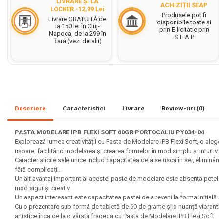
LIVRARE ȘI LA
ACHIZIȚII SEAP
LOCKER -12,99 Lei
Set acuarele tempera
Produsele pot fi
Livrare GRATUITĂ de
disponibile toate și
la 150 lei în Cluj-
prin E-licitatie prin
Culori si vopsele acrilice
Napoca, de la 299 în
S.E.A.P
Țară (vezi detalii)
Acuarele Guase
Pahare, palete si sorturi
pictura copii
Pensule scoala copii
Pensule cu rezervor
Descriere
Caracteristici
Livrare
Review-uri
(0)
Pensule scolare bucata
Pensule scolare set
PASTA MODELARE IPB FLEXI SOFT 60GR PORTOCALIU PY034-04
Explorează lumea creativității cu Pasta de Modelare IPB Flexi Soft, o aleg
Lipiciuri
ușoare, facilitând modelarea și crearea formelor în mod simplu și intuitiv.
Foarfece pentru copii
Caracteristicile sale unice includ capacitatea de a se usca în aer, elimin
fără complicații.
Hartie si carton colorate
Un alt avantaj important al acestei paste de modelare este absența petelor
mod sigur și creativ.
Hartie Creponata, Hartie
Un aspect interesant este capacitatea pastei de a reveni la forma inițial
Glasata
Cu o prezentare sub formă de tabletă de 60 de grame și o nuanță vibrantă,
artistice încă de la o vârstă fragedă cu Pasta de Modelare IPB Flexi Soft.