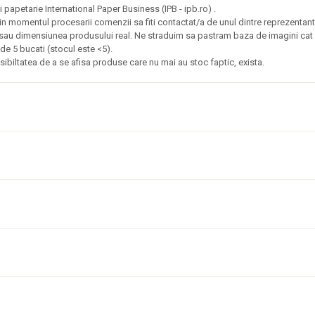
i papetarie International Paper Business (IPB - ipb.ro) .
omentul procesarii comenzii sa fiti contactat/a de unul dintre reprezentantii 
e sau dimensiunea produsului real. Ne straduim sa pastram baza de imagini cat m
de 5 bucati (stocul este <5).
ibiltatea de a se afisa produse care nu mai au stoc faptic, exista.