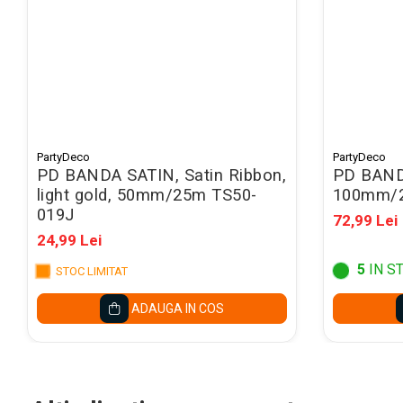
Mape conferinta, semnaturi
Mape cu multiple
compartimente
Caseta bani
Clipboarduri
Folii de Ambalare
PartyDeco
PartyDeco
Pungi cu fermoar
PD BANDA SATIN, Satin Ribbon,
PD BAND
light gold, 50mm/25m TS50-
100mm/2
Sfoara si Elastice
019J
72,99 Lei
Suporturi si mape carti vizita
24,99 Lei
ARTICOLE DE BIROU
5
IN S
STOC LIMITAT
Suporturi instrumente de scris
ADAUGA IN COS
Suporturi verticale pentru
documente
Tavite pentru documente
Benzi adezive si dispensere