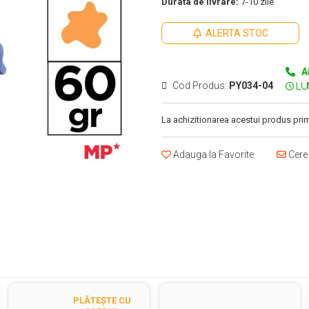
Durata de livrare:
7-10 zile
ALERTA STOC
A
Cod Produs:
PY034-04
La achizitionarea acestui produs prim
Adauga la Favorite
Cere 
PLĂTEȘTE CU