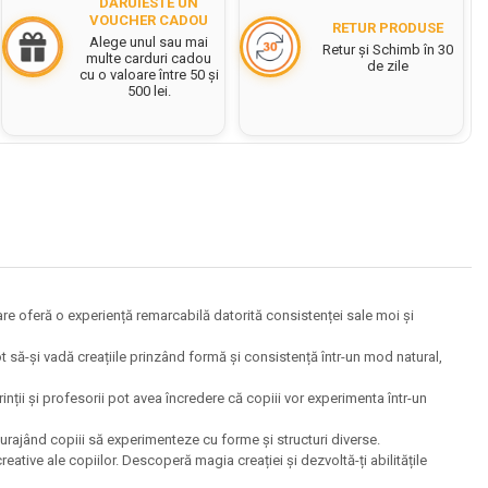
DĂRUIESTE UN
VOUCHER CADOU
RETUR PRODUSE
Alege unul sau mai
Retur și Schimb în 30
multe carduri cadou
de zile
cu o valoare între 50 și
500 lei.
are oferă o experiență remarcabilă datorită consistenței sale moi și
t să-și vadă creațiile prinzând formă și consistență într-un mod natural,
nții și profesorii pot avea încredere că copiii vor experimenta într-un
urajând copiii să experimenteze cu forme și structuri diverse.
tive ale copiilor. Descoperă magia creației și dezvoltă-ți abilitățile