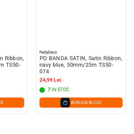
PartyDeco
n Ribbon,
PD BANDA SATIN, Satin Ribbon,
m TS50-
navy blue, 50mm/25m TS50-
074
24,99 Lei
7
IN STOC
OS
ADAUGA IN COS