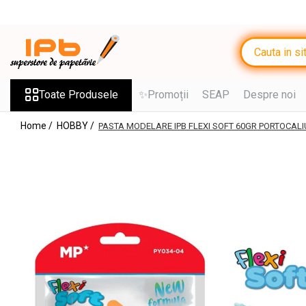
Toate Produsele
RECHIZITE SCOLARE IPB
Ghiozdane, Rucsacuri, Trolere
Toate Produsele
✨Promoții
SEAP
Despre noi
Penare, Etuiuri, Necessaire
Home /
HOBBY /
PASTA MODELARE IPB FLEXI SOFT 60GR PORTOCALI
Saci de sport, Borsete
Caiete
Caiete cu 2 sau mai multe
subiecte
Caiete de Calitate
Blocuri de desen
Coperți
Stilouri si Rollere cu Cerneala