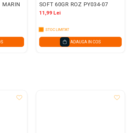
U MARIN
SOFT 60GR ROZ PY034-07
11,99 Lei
STOC LIMITAT
OS
ADAUGA IN COS