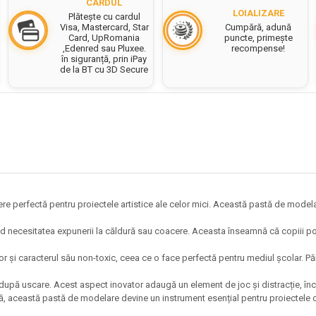
CARDUL
LOIALIZARE
Plătește cu cardul
Cumpără, adună
Visa, Mastercard, Star
puncte, primește
Card, UpRomania
recompense!
,Edenred sau Pluxee.
în siguranță, prin iPay
de la BT cu 3D Secure
ere perfectă pentru proiectele artistice ale celor mici. Această pastă de model
ând necesitatea expunerii la căldură sau coacere. Aceasta înseamnă că copiii po
 și caracterul său non-toxic, ceea ce o face perfectă pentru mediul școlar. Pări
ă după uscare. Acest aspect inovator adaugă un element de joc și distracție, înc
 această pastă de modelare devine un instrument esențial pentru proiectele crea