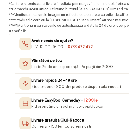
Mape Birou/ Dosare Scolare
*Calitate superioara si livrare imediata prin magazinul online de birotica s
**Comanda acest articol utilizand butonul "ADAUGA IN COS" urmand ca in m
Trusa geometrie scolara
***Mentionam ca unele imagini nu reflecta cu acuratete culorile, detaliil
Rigle, echere si raportor
****Produsele care au la "DISPONIBILITATE: Stoc limitat" au stoc mai mic 
plastic
*****Mentionam ca stocurile se actualizeaza o data la 24 de ore, deci pos
Beneficii:
Sticle, caserole, pusculite,
Aveți nevoie de ajutor?
suporturi copii
L–V: 10:00–16:00 ·
0733 472 472
Etichete scolare
Stickere scolare
Vânzători de top
Peste 25 de ani experiență · Pe piață din 2000
Seturi scolare
Plastilina, Planseta plastilina
Livrare rapidă 24–48 ore
Stoc propriu · 90% din produse disponibile imediat
Radiera
Socotitoare, Betisoare
Livrare EasyBox · Sameday -
12,99 lei
Ridici oricând din cel mai apropiat locker
Carti de Colorat pentru copii
Carti Educative
Livrare gratuită Cluj-Napoca
Comenzi > 150 lei · cu șoferii noștri
Carnetele notite copii