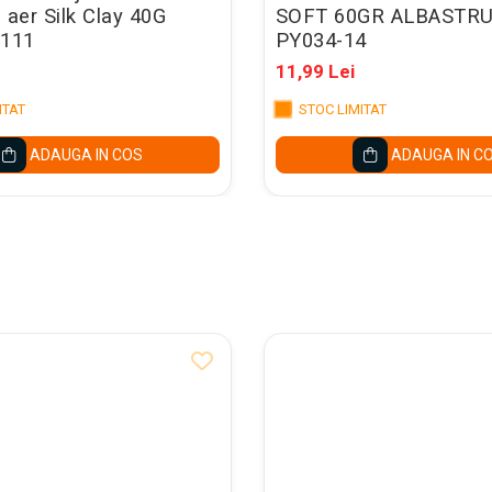
 aer Silk Clay 40G
SOFT 60GR ALBASTR
111
PY034-14
11,99 Lei
ITAT
STOC LIMITAT
ADAUGA IN COS
ADAUGA IN C