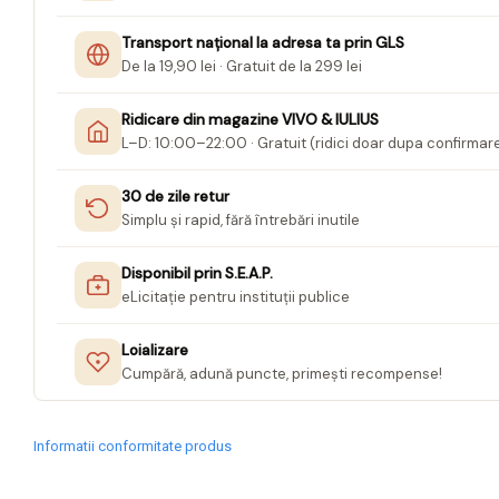
Jurnale cu cheita, lacat,
Transport național la adresa ta prin GLS
magnet
De la 19,90 lei · Gratuit de la 299 lei
Pasta modelatoare
Ridicare din magazine VIVO & IULIUS
Harti de perete
L–D: 10:00–22:00 · Gratuit (ridici doar dupa confirmar
Creta scolara
30 de zile retur
Glob Pamantesc Scolar
Simplu și rapid, fără întrebări inutile
Materiale Didactice
Disponibil prin S.E.A.P.
Instrumente geometrie pentru
eLicitație pentru instituții publice
tabla scolara
Tablite de desenat magnetice
Loializare
Sugativa
Cumpără, adună puncte, primești recompense!
Articole papetarie pentru copii
Banda adeziva
Informatii conformitate produs
Compas scolar