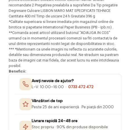
Seturi Creative pentru Copii
recomandate 2 Pregatirea prealabila a suprafetei Da Tip pregatire
Degresare Culoare LISBON MARO MAT SPECIFICATII TEHNICE
Stampile Copii
Cantitate 400 ml Timp de uscare 24 h Greutate 396 g
*Calitate superioara si livrare imediata prin magazinul online de
birotica si papetarie International Paper Business (IPB - ipb.ro) .
**Comanda acest articol utilizand butonul "ADAUGA IN COS"
urmand ca in momentul procesarii comenzii sa fiti contactat/a de
unul dintre reprezentantii nostri legat de disponibilitatea in stoc.
*** *Mentionam ca unele imagini nu reflecta cu acuratete culorile,
detaliile sau dimensiunea produsului real. Ne straduim sa pastram
baza de imagini cat mai fidela, dar acest lucru nu este intotdeauna
posibil.
Beneficii:
Aveți nevoie de ajutor?
L–V: 10:00–16:00 ·
0733 472 472
Vânzători de top
Peste 25 de ani experiență · Pe piață din 2000
Livrare rapidă 24–48 ore
Stoc propriu · 90% din produse disponibile