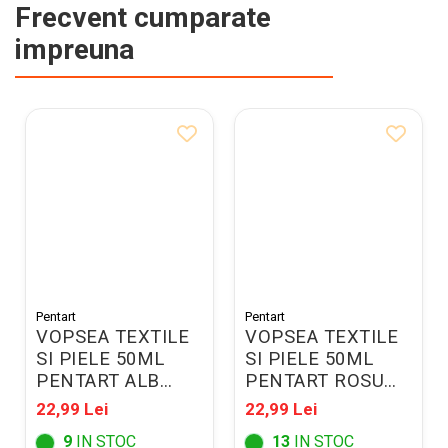
Frecvent cumparate
impreuna
Pentart
Pentart
VOPSEA TEXTILE
VOPSEA TEXTILE
SI PIELE 50ML
SI PIELE 50ML
PENTART ALB
PENTART ROSU
34799
34802
22,99 Lei
22,99 Lei
9
IN STOC
13
IN STOC