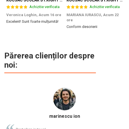
Achizitie verificata
Achizitie verificata
Veronica Loghin,
Acum 16 ore
MARIANA IURASCU,
Acum 22
G
ore
Excelent! Sunt foarte mulțumită!
M
Conform descrierii
e
m
d
p
f
b
Părerea clienților despre
c
noi:
Calinescu Matei