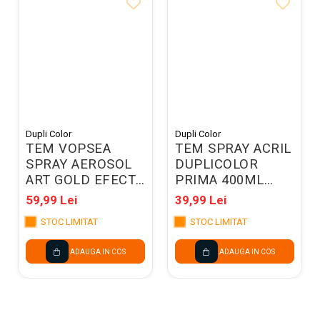
Dupli Color
Dupli Color
TEM VOPSEA
TEM SPRAY ACRIL
SPRAY AEROSOL
DUPLICOLOR
ART GOLD EFECT
PRIMA 400ML
400ML 372017
NEGRU MAT
59,99 Lei
39,99 Lei
379881/789052
STOC LIMITAT
STOC LIMITAT
ADAUGA IN COS
ADAUGA IN COS