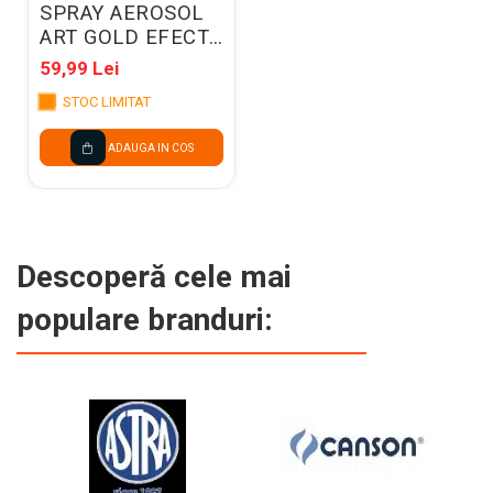
SPRAY AEROSOL
ART GOLD EFECT
400ML 372017
59,99 Lei
STOC LIMITAT
ADAUGA IN COS
Descoperă cele mai
populare branduri: