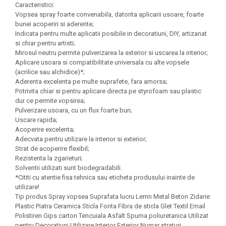
Felicitari Craciun
Decoratiuni Fetru
Caracteristici:
magnet
Figurine, Ornamente Pasla /Lemn/
Vopsea spray foarte convenabila, datorita aplicarii usoare, foarte
Decoratiuni Moosgummi
Pasta modelatoare
Moos
bunei acoperiri si aderente;
Decoratiuni Papier Mache
Indicata pentru multe aplicatii posibile in decoratiuni, DIY, artizanat
Fundite, Panglici , Benzi Craciun
Harti de perete
Nasturi
si chiar pentru artisti;
Globuri din plastic
Mirosul neutru permite pulverizarea la exterior si uscarea la interior;
Idei Creative
Creta scolara
Aplicare usoara si compatibilitate universala cu alte vopsele
Hartie Ambalaj Christmas
(acrilice sau alchidice)*;
Glob Pamantesc Scolar
idei de Cadouri Craciun
Aderenta excelenta pe multe suprafete, fara amorsa;
Materiale Didactice
Jucarii Craciun
Potrivita chiar si pentru aplicare directa pe styrofoam sau plastic
dur ce permite vopsirea;
Lumanari tort, Confetti
Instrumente geometrie pentru
Pulverizare usoara, cu un flux foarte bun;
Muschi decor
tabla scolara
Uscare rapida;
Perforatoare/ Sabloane cu forme de
Acoperire excelenta;
Tablite de desenat magnetice
Craciun
Adecvata pentru utilizare la interior si exterior;
Strat de acoperire flexibil;
Sugativa
Sclipici/ Lipici cu sclipici/ Paiete
Rezistenta la zgarieturi;
Craciun
Articole papetarie pentru copii
Solventii utilizati sunt biodegradabili.
Servetele/ Farfurii/ Pahare/ Paie
*Cititi cu atentie fisa tehnica sau eticheta produsului inainte de
Banda adeziva
Craciun
utilizare!
Tip produs Spray vopsea Suprafata lucru Lemn Metal Beton Zidarie
Seturi creative Christmas
Compas scolar
Plastic Piatra Ceramica Sticla Fonta Fibra de sticla Glet Textil Email
Umbrele
Polistiren Gips carton Tencuiala Asfalt Spuma poliuretanica Utilizat
Pixuri cu radiera
pentru Decoratiuni Utilizare Interior Exterior Numar straturi