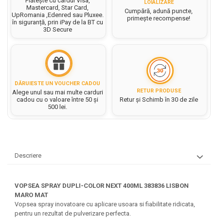
Plătește cu cardul Visa,
Hartie matriceala
LOIALIZARE
Masini si Echipamente
Mastercard, Star Card,
Cumpără, adună puncte,
Abtibilduri, Stickere Christmas
Rigle, echere si raportor
UpRomania ,Edenred sau Pluxee.
Hartie tip pergament
primește recompense!
în siguranță, prin iPay de la BT cu
Instrumente, Echipamente, Accesorii
Articole de Papetarie Craciun
plastic
3D Secure
Indigo
Perforatoare Forme Decorative
Baloane de Craciun si An Nou
Sticle, caserole, pusculite,
Bijuterii
Rezerve caiet mecanic
Banda autoadeziva/ Stickere
suporturi copii
Fereastra
Diverse accesorii bijuterii
Sacose hartie si textil
Etichete scolare
Bannere, Semne Craciun
Margele din Lemn
Set hartie Colorata mix
DĂRUIESTE UN VOUCHER CADOU
Stickere scolare
Bile/ Conuri/ Globuri din Polistiren
Margele din plastic/ sticla
RETUR PRODUSE
Alege unul sau mai multe carduri
Braduti/ Stelute/ Accesorii impodobit
cadou cu o valoare între 50 și
Retur și Schimb în 30 de zile
Seturi scolare
Margele Fuzibile
500 lei.
Carton Decor/ Hartie decor Craciun
Paiete, Strasuri si Pietricele
Plastilina, Planseta plastilina
Casute Craciun
Perle
Radiera
Coronite/ Inele polistiren
Snur, sarma, elastic, fir
Costume/ Costumatii Craciun si
Socotitoare, Betisoare
Decoratiuni
Descriere
accesorii
Carti de Colorat pentru copii
Animale/ Insecte
Cutii, Sacose, Pungi, Ambalaje
Christmas
Carti Educative
Decoratiuni din Lemn
VOPSEA SPRAY DUPLI-COLOR NEXT 400ML 383836 LISBON
Decoratiuni Craciun
Decoratiuni din polistiren
MARO MAT
Carnetele notite copii
Vopsea spray inovatoare cu aplicare usoara si fiabilitate ridicata,
Diverse Articole de Craciun
Decoratiuni Diverse
Jurnale cu cheita, lacat,
pentru un rezultat de pulverizare perfecta.