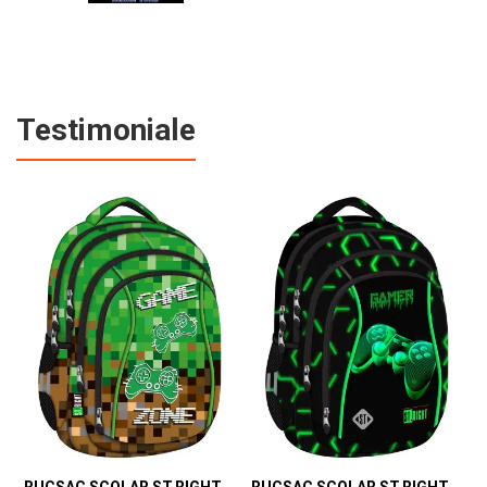
Testimoniale
RUCSAC SCOLAR ST.RIGHT 4 COMPARTIMENTE BP-04 GAME ZONE 698187
RUCSAC SCOLAR ST.RIGHT 4 COMPARTIMENTE BP-04 GREEN LEVEL 301339