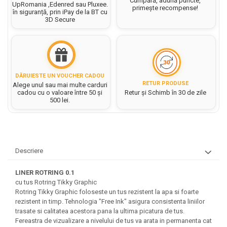
Cumpără, adună puncte,
UpRomania ,Edenred sau Pluxee.
Rezerve caiet mecanic
Masini si Echipamente
primește recompense!
în siguranță, prin iPay de la BT cu
Abtibilduri, Stickere Christmas
Rigle, echere si raportor
3D Secure
Sacose hartie si textil
Instrumente, Echipamente, Accesorii
Articole de Papetarie Craciun
plastic
Perforatoare Forme Decorative
Baloane de Craciun si An Nou
Set hartie Colorata mix
Sticle, caserole, pusculite,
Bijuterii
Banda autoadeziva/ Stickere
suporturi copii
Fereastra
Diverse accesorii bijuterii
Etichete scolare
Bannere, Semne Craciun
DĂRUIESTE UN VOUCHER CADOU
Margele din Lemn
RETUR PRODUSE
Alege unul sau mai multe carduri
Stickere scolare
Bile/ Conuri/ Globuri din Polistiren
cadou cu o valoare între 50 și
Retur și Schimb în 30 de zile
Margele din plastic/ sticla
500 lei.
Braduti/ Stelute/ Accesorii impodobit
Seturi scolare
Margele Fuzibile
Carton Decor/ Hartie decor Craciun
Paiete, Strasuri si Pietricele
Plastilina, Planseta plastilina
Casute Craciun
Perle
Radiera
Coronite/ Inele polistiren
Snur, sarma, elastic, fir
Descriere
Costume/ Costumatii Craciun si
Socotitoare, Betisoare
Decoratiuni
accesorii
Carti de Colorat pentru copii
LINER ROTRING 0.1
Animale/ Insecte
Cutii, Sacose, Pungi, Ambalaje
cu tus Rotring Tikky Graphic
Christmas
Carti Educative
Decoratiuni din Lemn
Rotring Tikky Graphic foloseste un tus rezistent la apa si foarte
Decoratiuni Craciun
rezistent in timp. Tehnologia "Free Ink" asigura consistenta liniilor
Decoratiuni din polistiren
Carnetele notite copii
trasate si calitatea acestora pana la ultima picatura de tus.
Diverse Articole de Craciun
Decoratiuni Diverse
Fereastra de vizualizare a nivelului de tus va arata in permanenta cat
Jurnale cu cheita, lacat,