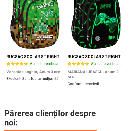
RUCSAC SCOLAR ST.RIGHT 4 COMPARTIMENTE BP-04 GAME ZONE 698187
RUCSAC SCOLAR ST.RIGHT 4 COMPARTIMENTE BP-04 GREEN LEVEL 301339
Achizitie verificata
Achizitie verificata
Veronica Loghin,
Acum 3 ore
MARIANA IURASCU,
Acum 9
G
ore
Excelent! Sunt foarte mulțumită!
M
Conform descrierii
e
m
d
p
f
b
Părerea clienților despre
c
noi: