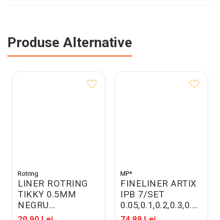
Produse Alternative
Rotring
MP*
LINER ROTRING
FINELINER ARTIX
TIKKY 0.5MM
IPB 7/SET
NEGRU
0.05,0.1,0.2,0.3,0.5,0.8
1904756/06071
NEGRU PE346-04
20,90 Lei
74,99 Lei