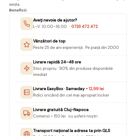
Seturi Creative pentru Copii
exista.
Beneficii:
Stampile Copii
Aveți nevoie de ajutor?
L–V: 10:00–16:00 ·
0733 472 472
Vânzători de top
Peste 25 de ani experiență · Pe piață din 2000
Livrare rapidă 24–48 ore
Stoc propriu · 90% din produse disponibile
imediat
Livrare EasyBox · Sameday -
12,99 lei
Ridici oricând din cel mai apropiat locker
Livrare gratuită Cluj-Napoca
Comenzi > 150 lei · cu șoferii noștri
Transport național la adresa ta prin GLS