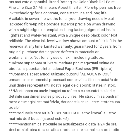
Felicitari Craciun
Decoratiuni Fetru
tus mai este disponibil. Brand Rotring Ink Color Black Drill Point
magnet
Fine Line Size 0.1 Millimeters About this item Fibre-tip pen has free
Figurine, Ornamente Pasla /Lemn/
Decoratiuni Moosgummi
Pasta modelatoare
ink technology for a constant, consistent line and long life.
Moos
Decoratiuni Papier Mache
Available in seven line widths for all your drawing needs. Metal-
Fundite, Panglici , Benzi Craciun
Harti de perete
Nasturi
jacketed fibre-tip nibs provide superior precision when drawing
Globuri din plastic
with straightedges or templates. Long-lasting pigmented ink is
Idei Creative
Creta scolara
lightfast and water-resistant, with a unique deep black color. Not
Hartie Ambalaj Christmas
refillable. The clear ink-level window shows amount of ink left in the
Glob Pamantesc Scolar
idei de Cadouri Craciun
reservoir at any time. Limited warranty: guaranteed for 2 years from
Materiale Didactice
Jucarii Craciun
original purchase date against defects in materials or
workmanship. Not for any use on skin, including tattoos.
Lumanari tort, Confetti
Instrumente geometrie pentru
*Calitate superioara si livrare imediata prin magazinul online de
Muschi decor
tabla scolara
birotica si papetarie International Paper Business (IPB - ipb.ro) .
**Comanda acest articol utilizand butonul "ADAUGA IN COS"
Perforatoare/ Sabloane cu forme de
Tablite de desenat magnetice
urmand ca in momentul procesarii comenzii sa fiti contactat/a de
Craciun
unul dintre reprezentantii nostri legat de disponibilitatea in stoc.
Sugativa
Sclipici/ Lipici cu sclipici/ Paiete
***Mentionam ca unele imagini nu reflecta cu acuratete culorile,
Craciun
detaliile sau dimensiunea produsului real. Ne straduim sa pastram
Articole papetarie pentru copii
Servetele/ Farfurii/ Pahare/ Paie
baza de imagini cat mai fidela, dar acest lucru nu este intotdeauna
Banda adeziva
Craciun
posibil.
****Produsele care au la "DISPONIBILITATE: Stoc limitat" au stoc
Seturi creative Christmas
Compas scolar
mai mic de 5 bucati (stocul este <5).
Umbrele
*****Mentionam ca stocurile se actualizeaza o data la 24 de ore,
Pixuri cu radiera
deci posibiltatea de a se afisa produse care nu mai au stoc faptic,