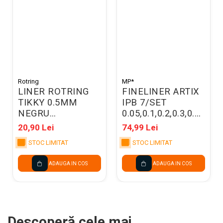
Rotring
MP*
LINER ROTRING
FINELINER ARTIX
TIKKY 0.5MM
IPB 7/SET
NEGRU
0.05,0.1,0.2,0.3,0.5,0.8
1904756/06071
NEGRU PE346-04
20,90 Lei
74,99 Lei
STOC LIMITAT
STOC LIMITAT
ADAUGA IN COS
ADAUGA IN COS
Descoperă cele mai