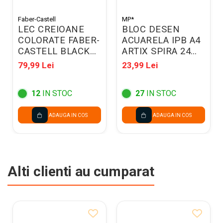
Faber-Castell
MP*
LEC CREIOANE
BLOC DESEN
COLORATE FABER-
ACUARELA IPB A4
CASTELL BLACK
ARTIX SPIRA 24
EDITION 24/SET
COLI 180GR/M2
79,99 Lei
23,99 Lei
FC116424
PB303
12
IN STOC
27
IN STOC
ADAUGA IN COS
ADAUGA IN COS
Alti clienti au cumparat