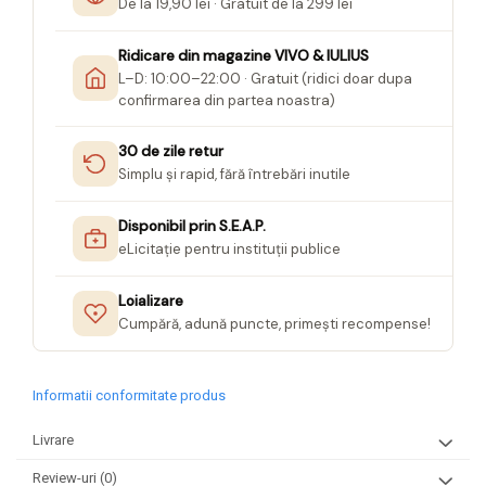
De la 19,90 lei · Gratuit de la 299 lei
Ridicare din magazine VIVO & IULIUS
L–D: 10:00–22:00 · Gratuit (ridici doar dupa
confirmarea din partea noastra)
30 de zile retur
Simplu și rapid, fără întrebări inutile
Disponibil prin S.E.A.P.
eLicitație pentru instituții publice
Loializare
Cumpără, adună puncte, primești recompense!
Informatii conformitate produs
Livrare
Review-uri
(0)