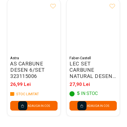
Astra
Faber-Castell
AS CARBUNE
LEC SET
DESEN 6/SET
CARBUNE
323115006
NATURAL DESEN
FABER-CASTELL
26,99 Lei
27,90 Lei
PITT 6-11MM
5
IN STOC
STOC LIMITAT
6/SET FC129398
ADAUGA IN COS
ADAUGA IN COS