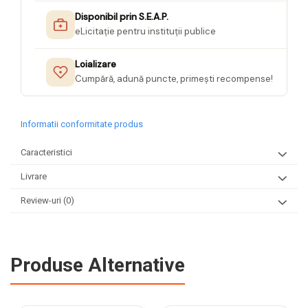
Seturi Creative pentru Copii
Disponibil prin S.E.A.P.
eLicitație pentru instituții publice
Stampile Copii
Loializare
Cumpără, adună puncte, primești recompense!
Informatii conformitate produs
Caracteristici
Livrare
Review-uri
(0)
Produse Alternative