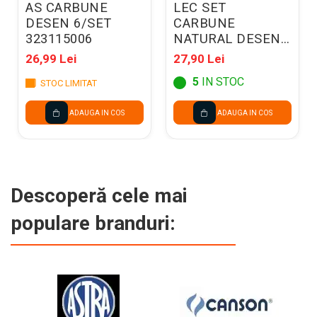
AS CARBUNE
LEC SET
DESEN 6/SET
CARBUNE
323115006
NATURAL DESEN
FABER-CASTELL
26,99 Lei
27,90 Lei
PITT 6-11MM
5
IN STOC
STOC LIMITAT
6/SET FC129398
ADAUGA IN COS
ADAUGA IN COS
Descoperă cele mai
populare branduri: