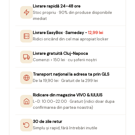
Felicitari Craciun
Decoratiuni Fetru
magnet
Livrare rapidă 24–48 ore
Figurine, Ornamente Pasla /Lemn/
Decoratiuni Moosgummi
Stoc propriu · 90% din produse disponibile
Pasta modelatoare
Moos
Decoratiuni Papier Mache
imediat
Fundite, Panglici , Benzi Craciun
Harti de perete
Nasturi
Globuri din plastic
Idei Creative
Livrare EasyBox · Sameday -
12,99 lei
Creta scolara
Hartie Ambalaj Christmas
Ridici oricând din cel mai apropiat locker
Glob Pamantesc Scolar
idei de Cadouri Craciun
Materiale Didactice
Jucarii Craciun
Livrare gratuită Cluj-Napoca
Comenzi > 150 lei · cu șoferii noștri
Lumanari tort, Confetti
Instrumente geometrie pentru
Muschi decor
tabla scolara
Transport național la adresa ta prin GLS
Perforatoare/ Sabloane cu forme de
Tablite de desenat magnetice
De la 19,90 lei · Gratuit de la 299 lei
Craciun
Sugativa
Sclipici/ Lipici cu sclipici/ Paiete
Ridicare din magazine VIVO & IULIUS
Craciun
Articole papetarie pentru copii
L–D: 10:00–22:00 · Gratuit (ridici doar dupa
Servetele/ Farfurii/ Pahare/ Paie
confirmarea din partea noastra)
Banda adeziva
Craciun
Seturi creative Christmas
Compas scolar
30 de zile retur
Umbrele
Simplu și rapid, fără întrebări inutile
Pixuri cu radiera