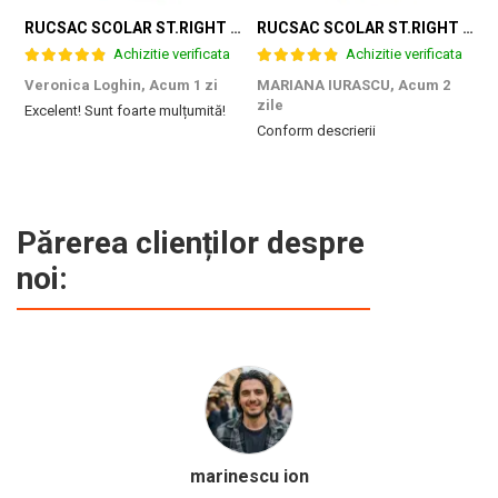
RUCSAC SCOLAR ST.RIGHT 4 COMPARTIMENTE BP-04 GAME ZONE 698187
RUCSAC SCOLAR ST.RIGHT 4 COMPARTIMENTE BP-04 GREEN LEVEL 301339
Achizitie verificata
Achizitie verificata
Veronica Loghin,
Acum 1 zi
MARIANA IURASCU,
Acum 2
G
zile
Excelent! Sunt foarte mulțumită!
M
Conform descrierii
e
m
d
p
f
b
Părerea clienților despre
c
noi:
rinescu ion
Caline