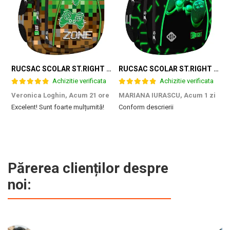
RUCSAC SCOLAR ST.RIGHT 4 COMPARTIMENTE BP-04 GAME ZONE 698187
RUCSAC SCOLAR ST.RIGHT 4 COMPARTIMENTE BP-04 GREEN LEVEL 301339
Achizitie verificata
Achizitie verificata
Veronica Loghin,
Acum 21 ore
MARIANA IURASCU,
Acum 1 zi
G
Excelent! Sunt foarte mulțumită!
Conform descrierii
M
e
m
d
p
f
b
Părerea clienților despre
c
noi: