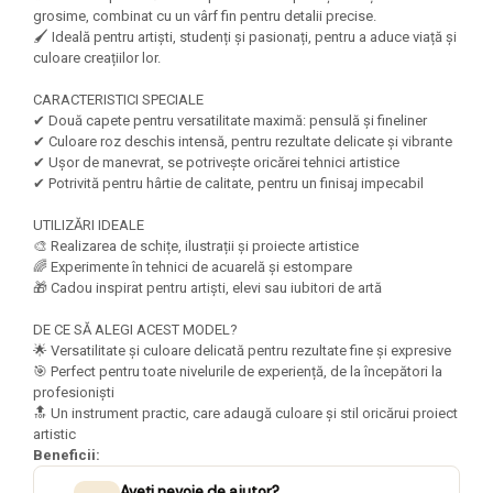
Felicitari Craciun
Decoratiuni Fetru
magnet
grosime, combinat cu un vârf fin pentru detalii precise.
Figurine, Ornamente Pasla /Lemn/
Decoratiuni Moosgummi
🖌️ Ideală pentru artiști, studenți și pasionați, pentru a aduce viață și
Pasta modelatoare
Moos
culoare creațiilor lor.
Decoratiuni Papier Mache
Fundite, Panglici , Benzi Craciun
Harti de perete
Nasturi
CARACTERISTICI SPECIALE
Globuri din plastic
Idei Creative
✔ Două capete pentru versatilitate maximă: pensulă și fineliner
Creta scolara
Hartie Ambalaj Christmas
✔ Culoare roz deschis intensă, pentru rezultate delicate și vibrante
Glob Pamantesc Scolar
✔ Ușor de manevrat, se potrivește oricărei tehnici artistice
idei de Cadouri Craciun
✔ Potrivită pentru hârtie de calitate, pentru un finisaj impecabil
Materiale Didactice
Jucarii Craciun
Lumanari tort, Confetti
UTILIZĂRI IDEALE
Instrumente geometrie pentru
🎨 Realizarea de schițe, ilustrații și proiecte artistice
Muschi decor
tabla scolara
🌈 Experimente în tehnici de acuarelă și estompare
Perforatoare/ Sabloane cu forme de
🎁 Cadou inspirat pentru artiști, elevi sau iubitori de artă
Tablite de desenat magnetice
Craciun
Sugativa
DE CE SĂ ALEGI ACEST MODEL?
Sclipici/ Lipici cu sclipici/ Paiete
🌟 Versatilitate și culoare delicată pentru rezultate fine și expresive
Craciun
Articole papetarie pentru copii
🎯 Perfect pentru toate nivelurile de experiență, de la începători la
Servetele/ Farfurii/ Pahare/ Paie
profesioniști
Banda adeziva
Craciun
🔝 Un instrument practic, care adaugă culoare și stil oricărui proiect
Seturi creative Christmas
artistic
Compas scolar
Beneficii:
Umbrele
Pixuri cu radiera
Aveți nevoie de ajutor?