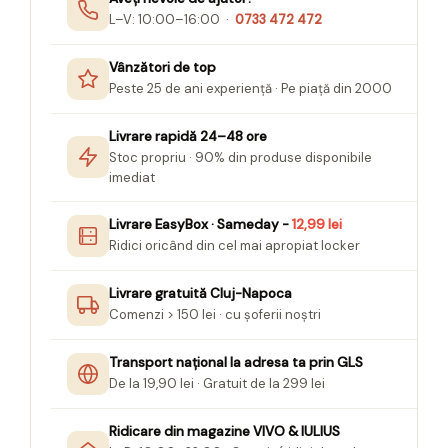
Seturi Creative pentru Copii
L–V: 10:00–16:00 ·
0733 472 472
Stampile Copii
Vânzători de top
Peste 25 de ani experiență · Pe piață din 2000
Livrare rapidă 24–48 ore
Stoc propriu · 90% din produse disponibile
imediat
Livrare EasyBox · Sameday -
12,99 lei
Ridici oricând din cel mai apropiat locker
Livrare gratuită Cluj-Napoca
Comenzi > 150 lei · cu șoferii noștri
Transport național la adresa ta prin GLS
De la 19,90 lei · Gratuit de la 299 lei
Ridicare din magazine VIVO & IULIUS