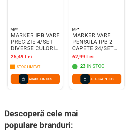
MP*
MP*
MARKER IPB VARF
MARKER VARF
PRECIZIE 4/SET
PENSULA IPB 2
DIVERSE CULORI
CAPETE 24/SET
PP928-01
PP917-24
25,49 Lei
62,99 Lei
23
IN STOC
STOC LIMITAT
ADAUGA IN COS
ADAUGA IN COS
Descoperă cele mai
populare branduri: