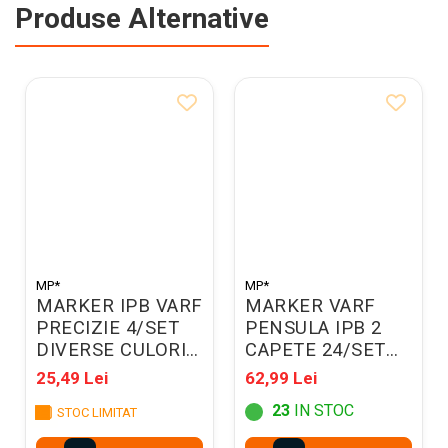
Produse Alternative
MP*
MP*
MARKER IPB VARF
MARKER VARF
PRECIZIE 4/SET
PENSULA IPB 2
DIVERSE CULORI
CAPETE 24/SET
PP928-01
PP917-24
25,49 Lei
62,99 Lei
23
IN STOC
STOC LIMITAT