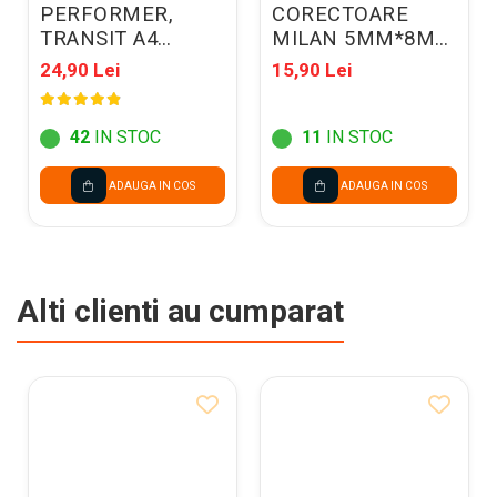
PERFORMER,
CORECTOARE
TRANSIT A4
MILAN 5MM*8M
500COLI/TOP 80G
80185
24,90 Lei
15,90 Lei
003R90649
42
IN STOC
11
IN STOC
ADAUGA IN COS
ADAUGA IN COS
Alti clienti au cumparat