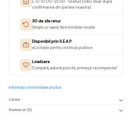
L–D: 10:00–22:00 · Gratuit (ridici doar dupa
confirmarea din partea noastra)
30 de zile retur
Simplu și rapid, fără întrebări inutile
Disponibil prin S.E.A.P.
eLicitație pentru instituții publice
Loializare
Cumpără, adună puncte, primești recompense!
Informatii conformitate produs
Livrare
Review-uri
(0)