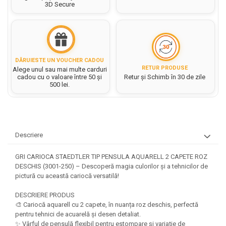
Hartie matriceala
3D Secure
Masini si Echipamente
Abtibilduri, Stickere Christmas
Rigle, echere si raportor
Hartie tip pergament
Instrumente, Echipamente, Accesorii
Articole de Papetarie Craciun
plastic
Indigo
Perforatoare Forme Decorative
Baloane de Craciun si An Nou
Sticle, caserole, pusculite,
Bijuterii
Rezerve caiet mecanic
Banda autoadeziva/ Stickere
suporturi copii
DĂRUIESTE UN VOUCHER CADOU
Fereastra
Diverse accesorii bijuterii
Sacose hartie si textil
RETUR PRODUSE
Alege unul sau mai multe carduri
Etichete scolare
Bannere, Semne Craciun
cadou cu o valoare între 50 și
Retur și Schimb în 30 de zile
Margele din Lemn
Set hartie Colorata mix
500 lei.
Stickere scolare
Bile/ Conuri/ Globuri din Polistiren
Margele din plastic/ sticla
Braduti/ Stelute/ Accesorii impodobit
Seturi scolare
Margele Fuzibile
Carton Decor/ Hartie decor Craciun
Paiete, Strasuri si Pietricele
Plastilina, Planseta plastilina
Casute Craciun
Perle
Descriere
Radiera
Coronite/ Inele polistiren
Snur, sarma, elastic, fir
Costume/ Costumatii Craciun si
Socotitoare, Betisoare
GRI CARIOCA STAEDTLER TIP PENSULA AQUARELL 2 CAPETE ROZ
Decoratiuni
accesorii
DESCHIS (3001-250) – Descoperă magia culorilor și a tehnicilor de
Carti de Colorat pentru copii
Animale/ Insecte
pictură cu această cariocă versatilă!
Cutii, Sacose, Pungi, Ambalaje
Christmas
Carti Educative
Decoratiuni din Lemn
DESCRIERE PRODUS
Decoratiuni Craciun
Decoratiuni din polistiren
Carnetele notite copii
🎨 Cariocă aquarell cu 2 capete, în nuanța roz deschis, perfectă
Diverse Articole de Craciun
pentru tehnici de acuarelă și desen detaliat.
Decoratiuni Diverse
Jurnale cu cheita, lacat,
✨ Vârful de pensulă flexibil pentru estompare și variație de