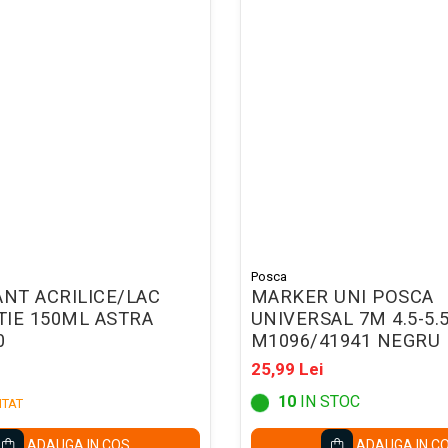
Posca
ANT ACRILICE/LAC
MARKER UNI POSCA
IE 150ML ASTRA
UNIVERSAL 7M 4.5-5
0
M1096/41941 NEGRU
25,99 Lei
10
IN STOC
ITAT
ADAUGA IN COS
ADAUGA IN C