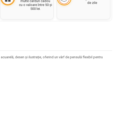
multe carduri cadou
de zile
cu o valoare între 50 și
500 lei.
cuarelă, desen și ilustrație, oferind un vârf de pensulă flexibil pentru