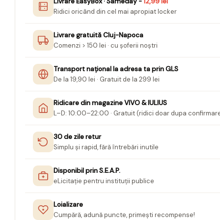
Livrare EasyBox · Sameday -
12,99 lei
Ridici oricând din cel mai apropiat locker
Jurnale cu cheita, lacat,
magnet
Livrare gratuită Cluj-Napoca
Pasta modelatoare
Comenzi > 150 lei · cu șoferii noștri
Harti de perete
Transport național la adresa ta prin GLS
Creta scolara
De la 19,90 lei · Gratuit de la 299 lei
Glob Pamantesc Scolar
Ridicare din magazine VIVO & IULIUS
Materiale Didactice
L–D: 10:00–22:00 · Gratuit (ridici doar dupa confirmar
Instrumente geometrie pentru
tabla scolara
30 de zile retur
Simplu și rapid, fără întrebări inutile
Tablite de desenat magnetice
Sugativa
Disponibil prin S.E.A.P.
Articole papetarie pentru copii
eLicitație pentru instituții publice
Banda adeziva
Loializare
Compas scolar
Cumpără, adună puncte, primești recompense!