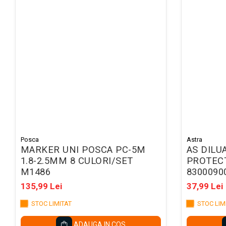
Mape conferinta, semnaturi
Mape cu multiple
compartimente
Caseta bani
Clipboarduri
Folii de Ambalare
Pungi cu fermoar
Sfoara si Elastice
Suporturi si mape carti vizita
Posca
Astra
ARTICOLE DE BIROU
MARKER UNI POSCA PC-5M
AS DILU
Suporturi instrumente de scris
1.8-2.5MM 8 CULORI/SET
PROTECT
M1486
8300090
Suporturi verticale pentru
135,99 Lei
37,99 Lei
documente
Tavite pentru documente
STOC LIMITAT
STOC LIM
Benzi adezive si dispensere
ADAUGA IN COS