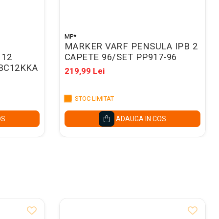
MP*
MARKER VARF PENSULA IPB 2
 12
CAPETE 96/SET PP917-96
MBC12KKA
219,99 Lei
STOC LIMITAT
OS
ADAUGA IN COS