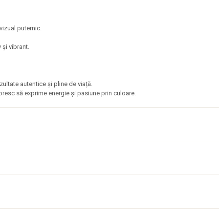
 vizual puternic.
 și vibrant.
 rezultate autentice și pline de viață.
doresc să exprime energie și pasiune prin culoare.