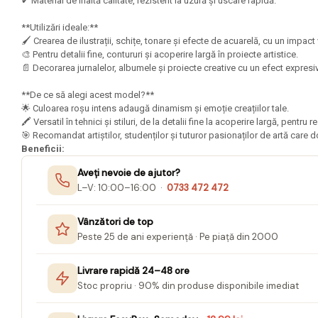
Mape Birou/ Dosare Scolare
✔ Material de înaltă calitate, rezistent la uzură și uscare rapidă.
Trusa geometrie scolara
**Utilizări ideale:**
🖌️ Crearea de ilustrații, schițe, tonare și efecte de acuarelă, cu un impact
Rigle, echere si raportor
🎨 Pentru detalii fine, contururi și acoperire largă în proiecte artistice.
plastic
📄 Decorarea jurnalelor, albumele și proiecte creative cu un efect expresiv
Sticle, caserole, pusculite,
**De ce să alegi acest model?**
suporturi copii
🌟 Culoarea roșu intens adaugă dinamism și emoție creațiilor tale.
🖍️ Versatil în tehnici și stiluri, de la detalii fine la acoperire largă, pentru
Etichete scolare
🎯 Recomandat artiștilor, studenților și tuturor pasionaților de artă care 
Stickere scolare
Beneficii:
Seturi scolare
Aveți nevoie de ajutor?
L–V: 10:00–16:00 ·
0733 472 472
Plastilina, Planseta plastilina
Radiera
Vânzători de top
Peste 25 de ani experiență · Pe piață din 2000
Socotitoare, Betisoare
Carti de Colorat pentru copii
Livrare rapidă 24–48 ore
Stoc propriu · 90% din produse disponibile imediat
Carti Educative
Carnetele notite copii