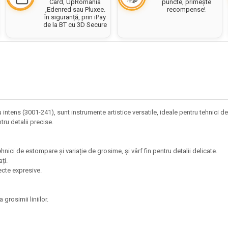
puncte, primește
Card, UpRomania
recompense!
,Edenred sau Pluxee.
în siguranță, prin iPay
de la BT cu 3D Secure
tens (3001-241), sunt instrumente artistice versatile, ideale pentru tehnici de a
ntru detalii precise.
ehnici de estompare și variație de grosime, și vârf fin pentru detalii delicate.
ați.
fecte expresive.
 grosimii liniilor.