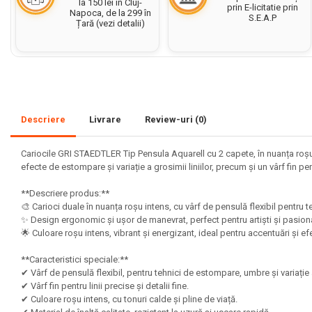
la 150 lei în Cluj-
prin E-licitatie prin
Napoca, de la 299 în
S.E.A.P
Set acuarele tempera
Țară (vezi detalii)
Culori si vopsele acrilice
Acuarele Guase
Pahare, palete si sorturi
pictura copii
Descriere
Livrare
Review-uri
(0)
Pensule scoala copii
Pensule cu rezervor
Cariocile GRI STAEDTLER Tip Pensula Aquarell cu 2 capete, în nuanța roșu in
efecte de estompare și variație a grosimii liniilor, precum și un vârf fin pe
Pensule scolare bucata
Pensule scolare set
**Descriere produs:**
Lipiciuri
🎨 Carioci duale în nuanța roșu intens, cu vârf de pensulă flexibil pentru t
✨ Design ergonomic și ușor de manevrat, perfect pentru artiști și pasion
Foarfece pentru copii
🌟 Culoare roșu intens, vibrant și energizant, ideal pentru accentuări și e
Hartie si carton colorate
**Caracteristici speciale:**
✔ Vârf de pensulă flexibil, pentru tehnici de estompare, umbre și variație a
Hartie Creponata, Hartie
✔ Vârf fin pentru linii precise și detalii fine.
Glasata
✔ Culoare roșu intens, cu tonuri calde și pline de viață.