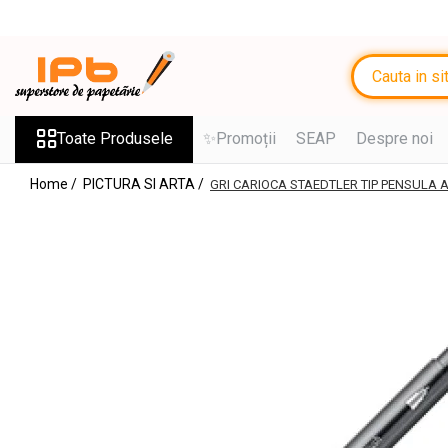
Toate Produsele
RECHIZITE SCOLARE IPB
Ghiozdane, Rucsacuri, Trolere
Toate Produsele
✨Promoții
SEAP
Despre noi
Penare, Etuiuri, Necessaire
Home /
PICTURA SI ARTA /
GRI CARIOCA STAEDTLER TIP PENSULA 
Saci de sport, Borsete
Caiete
Caiete cu 2 sau mai multe
subiecte
Caiete de Calitate
Blocuri de desen
Coperți
Stilouri si Rollere cu Cerneala